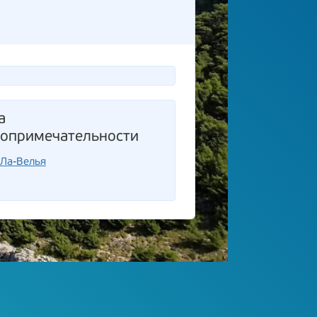
а
топримечательности
-Ла-Велья