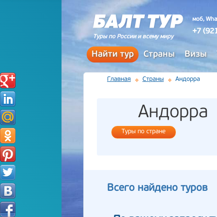
моб, Wha
+7 (92
Туры по России и всему миру
Найти тур
Страны
Визы
Главная
Страны
Андорра
Андорра
Туры по стране
Всего найдено туров