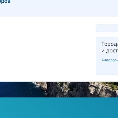
уров
Город
и дос
Андорра