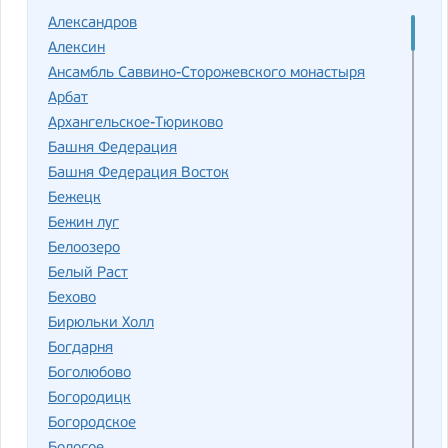
Александров
Алексин
Ансамбль Саввино-Сторожевского монастыря
Арбат
Архангельское-Тюриково
Башня Федерация
Башня Федерация Восток
Бежецк
Бежин луг
Белоозеро
Белый Раст
Бехово
Бирюльки Холл
Богдарня
Боголюбово
Богородицк
Богородское