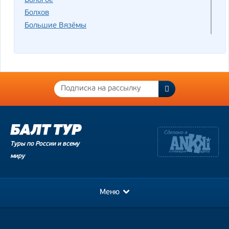
Бологое
Болхов
Большие Вязёмы
Большой театр
Борисоглебский
Борисоглебский монастырь
Боровск
Бородино
Бронницы
ВДНХ
Венёв
Верея
Туры по России и всему
Вертязин
миру
Верхняя Троица
Веськово
Владимир
Меню
Волоколамск
Выкса