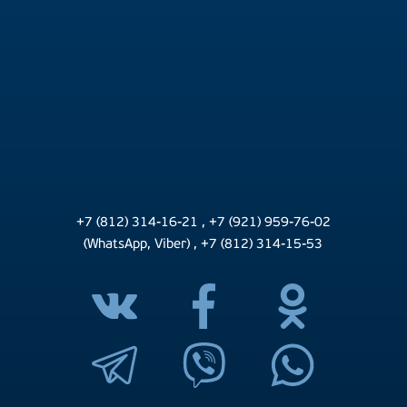
Вышний Волочёк
Гаврилов Посад
Гагарин (музей «Первого полёта»)
Гадово
Главный Храм Вооруженных сил России
Городня
Государственный биологический музей им.
Тимирязева
Градницы (Дом поэтов)
Грузины
Гусь-Железный
+7 (812) 314-16-21
,
+7 (921) 959-76-02
(WhatsApp, Viber)
,
+7 (812) 314-15-53
Гусь-Хрустальный
Дворец «Тверской принцессы»
дворец графа Бобринского
дворец царя Алексея Михайловича
Демянск
Дивово
Диорама «Великое стояние на реке Угре»
Долгопрудный