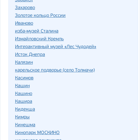
Зарайск
Захарово
Золотое кольцо России
Иваново
изба-музей Сталина
Измайловский Кремль
Интерактивный музей «Лес Чудодей»
Исток Днепра
Калязин
карельское подворье (село Толмачи)
Касимов
Кашин
Кашино
Кашира
Кидекша
Кимры
Кинешма
Кинопарк МОСКИНО