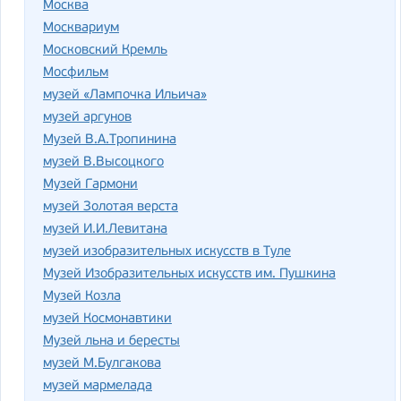
Москва
Москвариум
Московский Кремль
Мосфильм
музей «Лампочка Ильича»
музей аргунов
Музей В.А.Тропинина
музей В.Высоцкого
Музей Гармони
музей Золотая верста
музей И.И.Левитана
музей изобразительных искусств в Туле
Музей Изобразительных искусств им. Пушкина
Музей Козла
музей Космонавтики
Музей льна и бересты
музей М.Булгакова
музей мармелада