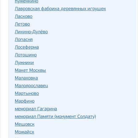
Куженкино
Лавровская фабрика деревянных игрушек
Ласково
Летово
Ликино-Дулёво
Лопасня
Лосеферма
Лотошино
Лужники
Макет Москвы
Малаховка
Малоярославец
Мартыново
Марфино
мемориал Гагарина
мемориал Памяти (монумент Солдату)
Мещовск
Можайск