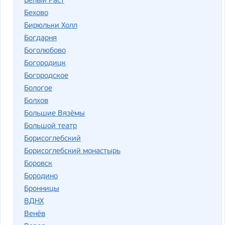
Белый Раст
Бехово
Бирюльки Холл
Богдарня
Боголюбово
Богородицк
Богородское
Бологое
Болхов
Большие Вязёмы
Большой театр
Борисоглебский
Борисоглебский монастырь
Боровск
Бородино
Бронницы
ВДНХ
Венёв