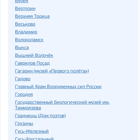
Верея
Вертязин
Верхняя Троица
Веськово
Владимир
Волоколамск
Выкса
Вышний Волочёк
Гаврилов Посад
Гагарин (музей «Первого полёта»)
Гадово
Главный Храм Вооруженных сил России
Городня
Государственный биологический музей им.
Тимирязева
Градницы (Дом поэтов)
Грузины
Гусь-Железный
Гусь-Хрустальный