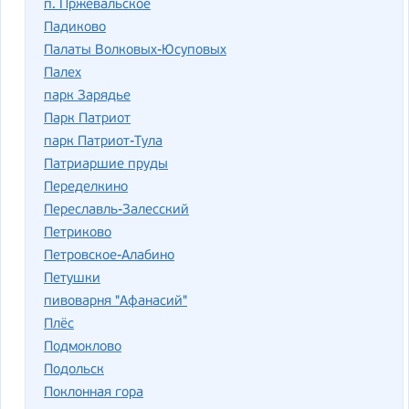
п. Пржевальское
Падиково
Палаты Волковых-Юсуповых
Палех
парк Зарядье
Парк Патриот
парк Патриот-Тула
Патриаршие пруды
Переделкино
Переславль-Залесский
Петриково
Петровское-Алабино
Петушки
пивоварня "Афанасий"
Плёс
Подмоклово
Подольск
Поклонная гора