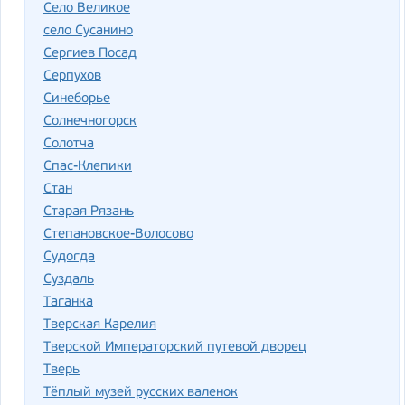
Село Великое
село Сусанино
Сергиев Посад
Серпухов
Синеборье
Солнечногорск
Солотча
Спас-Клепики
Стан
Старая Рязань
Степановское-Волосово
Судогда
Суздаль
Таганка
Тверская Карелия
Тверской Императорский путевой дворец
Тверь
Тёплый музей русских валенок