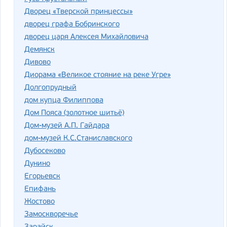
Дворец «Тверской принцессы»
дворец графа Бобринского
дворец царя Алексея Михайловича
Демянск
Дивово
Диорама «Великое стояние на реке Угре»
Долгопрудный
дом купца Филиппова
Дом Пояса (золотное шитьё)
Дом-музей А.П. Гайдара
дом-музей К.С.Станиславского
Дубосеково
Дунино
Егорьевск
Епифань
Жостово
Замоскворечье