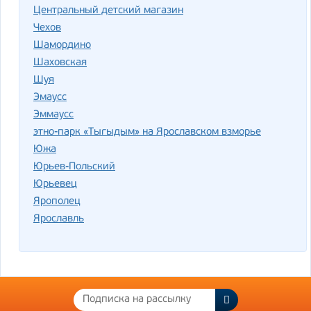
Центральный детский магазин
Чехов
Шамордино
Шаховская
Шуя
Эмаусс
Эммаусс
этно-парк «Тыгыдым» на Ярославском взморье
Южа
Юрьев-Польский
Юрьевец
Ярополец
Ярославль