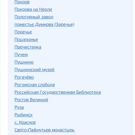
Покров
Покрова на Нерли
Полотняный завод
поместье Думнова (Заречье)
Поречье
Пошехонье
Пречистенка
Пучеж
Пушкино
Пушкинский музей
Рогачёво
Рогожская слобода
Российская Государственная Библиотека
Ростов Великий
Руза
Рыбинск
с. Красное
Свято-Пафнутьев монастырь