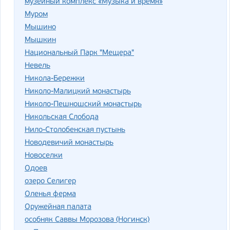
музейный комплекс «Музыка и время»
Муром
Мышино
Мышкин
Национальный Парк "Мещера"
Невель
Никола-Бережки
Николо-Малицкий монастырь
Николо-Пешношский монастырь
Никольская Слобода
Нило-Столобенская пустынь
Новодевичий монастырь
Новоселки
Одоев
озеро Селигер
Оленья ферма
Оружейная палата
особняк Саввы Морозова (Ногинск)