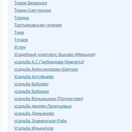
Терем Берендея
Терем Снегурочки
Торжок
Третьяковская галерея
Тума
Тутаев
Углич
Усадебный комплекс Быково (Марьино)
усадьба А.С.Грибоедова (Хмелита)
усадьба Александрово-Щапово
Усадьба Алтуфьево
усадьба Боблово
усадьба Бобрики
усадьба Волынщино (Полуэктово)
усадьба дворян Леонтьевых
усадьба Демьяново
усадьба Знаменское-Раёк
Усадьба Ильинское