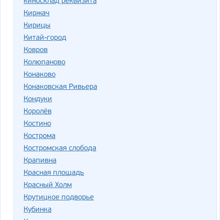
киносклад реквизита
Киржач
Кирицы
Китай-город
Ковров
Колюпаново
Конаково
Конаковская Ривьера
Кондуки
Королёв
Костино
Кострома
Костромская слобода
Крапивна
Красная площадь
Красный Холм
Крутицкое подворье
Кубинка