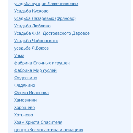
усадьба купцов Лажечниковых
Усадьба Кусково
усадьба Лазаревых (Фряново)
Усадьба Люблино
Усадьба Ф.М. Достоевского Даровое
Усадьба Чайковского
усадьба Я.Брюса
Учма
фабрика Елочных игрушек
фабрика Мир гуслей
Федоскино
Федякино
Ферма Ивановка
Хамовники
Хорошево
Хотьково
Храм Христа Спасителя
центр «Космонавтика и авиация»