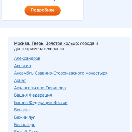
Подробнее
Москва, Тверь, Золотое кольцо
: города и
достопримечательности
Александров
Алексин
Ансамбль Саввино-Сторожевского монастыря
Арбат
Архангельское-Тюриково
Башня Федерация
Башня Федерация Восток
Бежецк
Бежин луг
Белоозеро