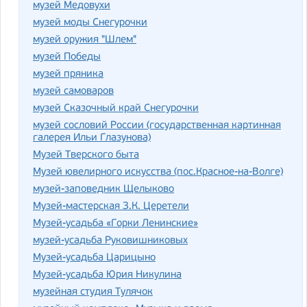
музей Медовухи
музей моды Снегурочки
музей оружия "Шлем"
музей Победы
музей пряника
музей самоваров
музей Сказочный край Снегурочки
музей сословий России (государственная картинная
галерея Ильи Глазунова)
Музей Тверского быта
Музей ювелирного искусства (пос.Красное-на-Волге)
музей-заповедник Щелыково
Музей-мастерская З.К. Церетели
Музей-усадьба «Горки Ленинские»
музей-усадьба Руковишниковых
Музей-усадьба Царицыно
Музей-усадьба Юрия Никулина
музейная студия Тулячок