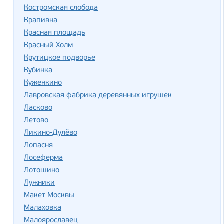
Костромская слобода
Крапивна
Красная площадь
Красный Холм
Крутицкое подворье
Кубинка
Куженкино
Лавровская фабрика деревянных игрушек
Ласково
Летово
Ликино-Дулёво
Лопасня
Лосеферма
Лотошино
Лужники
Макет Москвы
Малаховка
Малоярославец