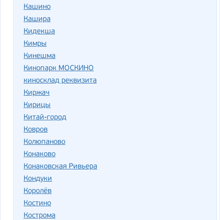
Кашино
Кашира
Кидекша
Кимры
Кинешма
Кинопарк МОСКИНО
киносклад реквизита
Киржач
Кирицы
Китай-город
Ковров
Колюпаново
Конаково
Конаковская Ривьера
Кондуки
Королёв
Костино
Кострома