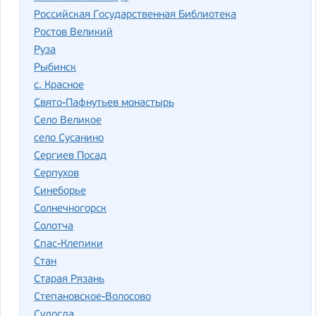
Российская Государственная Библиотека
Ростов Великий
Руза
Рыбинск
с. Красное
Свято-Пафнутьев монастырь
Село Великое
село Сусанино
Сергиев Посад
Серпухов
Синеборье
Солнечногорск
Солотча
Спас-Клепики
Стан
Старая Рязань
Степановское-Волосово
Судогда