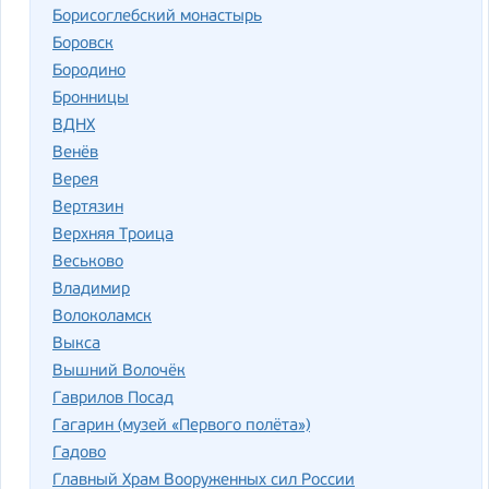
Борисоглебский монастырь
Боровск
Бородино
Бронницы
ВДНХ
Венёв
Верея
Вертязин
Верхняя Троица
Веськово
Владимир
Волоколамск
Выкса
Вышний Волочёк
Гаврилов Посад
Гагарин (музей «Первого полёта»)
Гадово
Главный Храм Вооруженных сил России