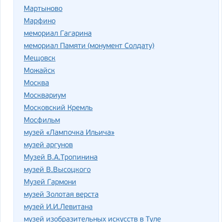
Мартыново
Марфино
мемориал Гагарина
мемориал Памяти (монумент Солдату)
Мещовск
Можайск
Москва
Москвариум
Московский Кремль
Мосфильм
музей «Лампочка Ильича»
музей аргунов
Музей В.А.Тропинина
музей В.Высоцкого
Музей Гармони
музей Золотая верста
музей И.И.Левитана
музей изобразительных искусств в Туле