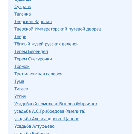
Суздаль
Таганка
Тверская Карелия
Тверской Императорский путевой дворец
Тверь
Тёплый музей русских валенок
Терем Берендея
Терем Снегурочки
Торжок
Третьяковская галерея
Тума
Тутаев
Углич
Усадебный комплекс Быково (Марьино)
усадьба А.С.Грибоедова (Хмелита)
усадьба Александрово-Щапово
Усадьба Алтуфьево