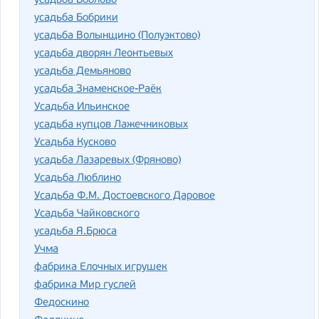
усадьба Боблово
усадьба Бобрики
усадьба Волынщино (Полуэктово)
усадьба дворян Леонтьевых
усадьба Демьяново
усадьба Знаменское-Раёк
Усадьба Ильинское
усадьба купцов Лажечниковых
Усадьба Кусково
усадьба Лазаревых (Фряново)
Усадьба Люблино
Усадьба Ф.М. Достоевского Даровое
Усадьба Чайковского
усадьба Я.Брюса
Учма
фабрика Елочных игрушек
фабрика Мир гуслей
Федоскино