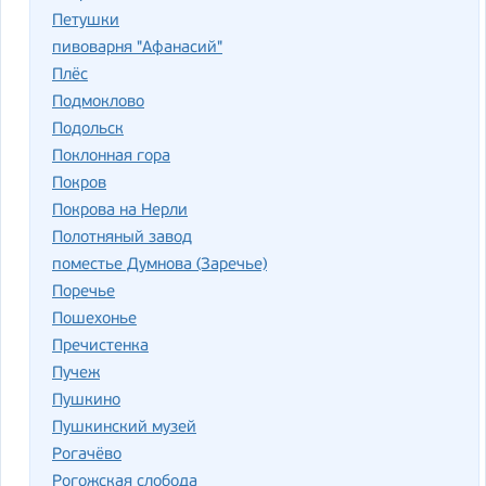
Петушки
пивоварня "Афанасий"
Плёс
Подмоклово
Подольск
Поклонная гора
Покров
Покрова на Нерли
Полотняный завод
поместье Думнова (Заречье)
Поречье
Пошехонье
Пречистенка
Пучеж
Пушкино
Пушкинский музей
Рогачёво
Рогожская слобода