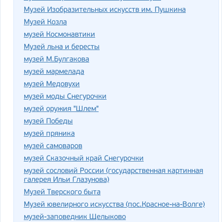
Музей Изобразительных искусств им. Пушкина
Музей Козла
музей Космонавтики
Музей льна и бересты
музей М.Булгакова
музей мармелада
музей Медовухи
музей моды Снегурочки
музей оружия "Шлем"
музей Победы
музей пряника
музей самоваров
музей Сказочный край Снегурочки
музей сословий России (государственная картинная
галерея Ильи Глазунова)
Музей Тверского быта
Музей ювелирного искусства (пос.Красное-на-Волге)
музей-заповедник Щелыково