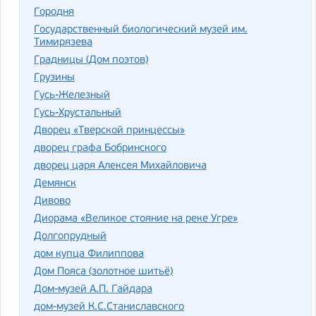
Городня
Государственный биологический музей им.
Тимирязева
Градницы (Дом поэтов)
Грузины
Гусь-Железный
Гусь-Хрустальный
Дворец «Тверской принцессы»
дворец графа Бобринского
дворец царя Алексея Михайловича
Демянск
Дивово
Диорама «Великое стояние на реке Угре»
Долгопрудный
дом купца Филиппова
Дом Пояса (золотное шитьё)
Дом-музей А.П. Гайдара
дом-музей К.С.Станиславского