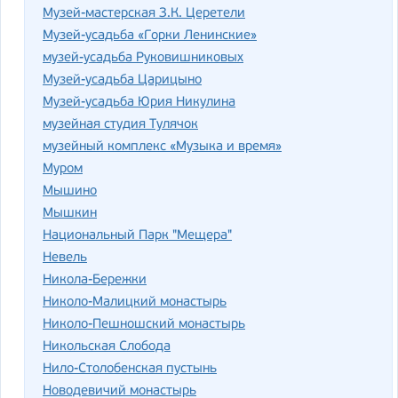
Музей-мастерская З.К. Церетели
Музей-усадьба «Горки Ленинские»
музей-усадьба Руковишниковых
Музей-усадьба Царицыно
Музей-усадьба Юрия Никулина
музейная студия Тулячок
музейный комплекс «Музыка и время»
Муром
Мышино
Мышкин
Национальный Парк "Мещера"
Невель
Никола-Бережки
Николо-Малицкий монастырь
Николо-Пешношский монастырь
Никольская Слобода
Нило-Столобенская пустынь
Новодевичий монастырь