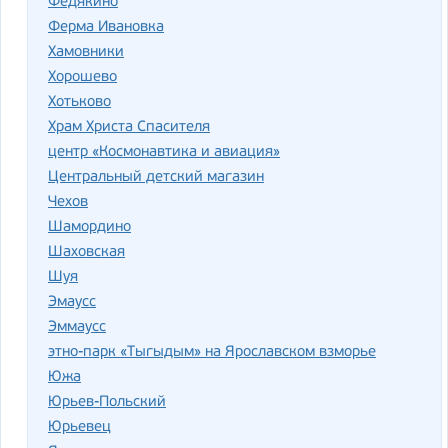
Федякино
Ферма Ивановка
Хамовники
Хорошево
Хотьково
Храм Христа Спасителя
центр «Космонавтика и авиация»
Центральный детский магазин
Чехов
Шамордино
Шаховская
Шуя
Эмаусс
Эммаусс
этно-парк «Тыгыдым» на Ярославском взморье
Южа
Юрьев-Польский
Юрьевец