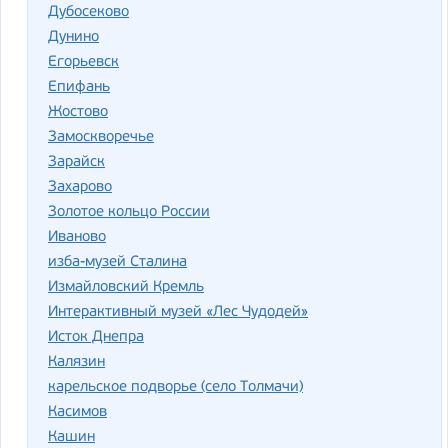
Дубосеково
Дунино
Егорьевск
Епифань
Жостово
Замоскворечье
Зарайск
Захарово
Золотое кольцо России
Иваново
изба-музей Сталина
Измайловский Кремль
Интерактивный музей «Лес Чудодей»
Исток Днепра
Калязин
карельское подворье (село Толмачи)
Касимов
Кашин