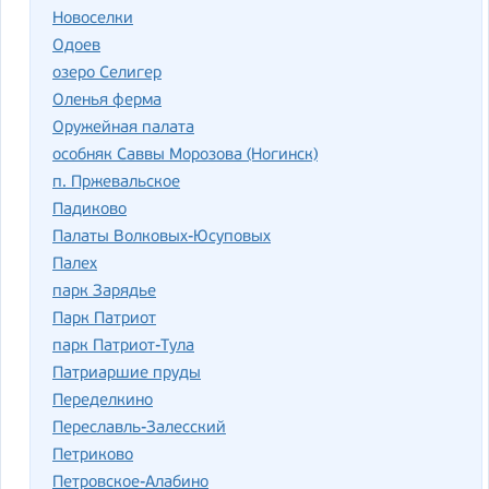
Новоселки
Одоев
озеро Селигер
Оленья ферма
Оружейная палата
особняк Саввы Морозова (Ногинск)
п. Пржевальское
Падиково
Палаты Волковых-Юсуповых
Палех
парк Зарядье
Парк Патриот
парк Патриот-Тула
Патриаршие пруды
Переделкино
Переславль-Залесский
Петриково
Петровское-Алабино