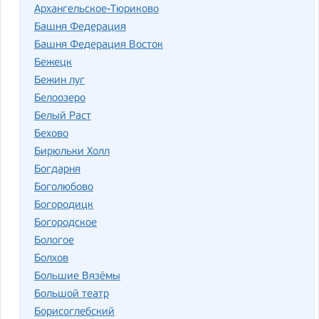
Архангельское-Тюриково
Башня Федерация
Башня Федерация Восток
Бежецк
Бежин луг
Белоозеро
Белый Раст
Бехово
Бирюльки Холл
Богдарня
Боголюбово
Богородицк
Богородское
Бологое
Болхов
Большие Вязёмы
Большой театр
Борисоглебский