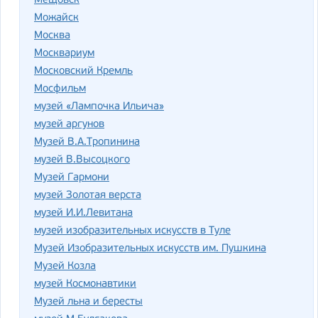
Мещовск
Можайск
Москва
Москвариум
Московский Кремль
Мосфильм
музей «Лампочка Ильича»
музей аргунов
Музей В.А.Тропинина
музей В.Высоцкого
Музей Гармони
музей Золотая верста
музей И.И.Левитана
музей изобразительных искусств в Туле
Музей Изобразительных искусств им. Пушкина
Музей Козла
музей Космонавтики
Музей льна и бересты