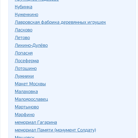
Кубинка
Куженкино
Лавровская фабрика деревянных игрушек
Ласково
Летово
Ликино-Дулёво
Лопасня
Лосеферма
Лотошино
Лужники
Макет Москвы
Малаховка
Малоярославец
Мартыново
Марфино
мемориал Гагарина
мемориал Памяти (монумент Солдату)