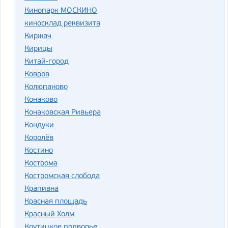
Кинопарк МОСКИНО
киносклад реквизита
Киржач
Кирицы
Китай-город
Ковров
Колюпаново
Конаково
Конаковская Ривьера
Кондуки
Королёв
Костино
Кострома
Костромская слобода
Крапивна
Красная площадь
Красный Холм
Крутицкое подворье