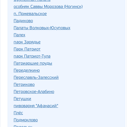
особняк Саввы Морозова (Ногинск)
п. Пржевальское
Падиково
Палаты Волковых-Юсуповых
Палех
парк Зарядье
Парк Патриот
парк Патриот-Тула
Патриаршие пруды
Переделкино
Переславль-Залесский
Петриково
Петровское-Алабино
Петушки
пивоварня "Афанасий"
Плёс
Подмоклово