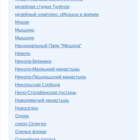
музейная студия Тулячок
музейный комплекс «Музыка и время»
Муром
Мышино
Мышкин
Национальный Парк "Мещера"
Невель
Никола-Бережки
Николо-Малицкий монастырь
Николо-Пешношский монастырь
Никольская Слобода
Нило-Столобенская пустынь
Новодевичий монастырь
Новоселки
Одоев
озеро Селигер
Оленья ферма
Оружейная палата