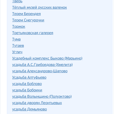
Тверь
Тёплый музей русских валенок
Терем Берендея
Терем Снегурочки
Торжок
Третьяковская галерея
Тума
Тутаев
Углич
Усадебный комплекс Быково (Марьино)
усадьба А.С.Грибоедова (Хмелита)
усадьба Александрово-Щапово
Усадьба Алтуфьево
усадьба Боблово
усадьба Бобрики
усадьба Волынщино (Полуэктово)
усадьба дворян Леонтьевых
усадьба Демьяново