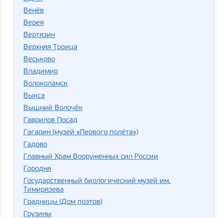
Венёв
Верея
Вертязин
Верхняя Троица
Веськово
Владимир
Волоколамск
Выкса
Вышний Волочёк
Гаврилов Посад
Гагарин (музей «Первого полёта»)
Гадово
Главный Храм Вооруженных сил России
Городня
Государственный биологический музей им.
Тимирязева
Градницы (Дом поэтов)
Грузины