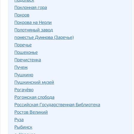
Подольск
Поклонная гора
Покров
Покрова на Нерли
Полотняный завод
поместье Думнова (Заречье)
Поречье
Пошехонье
Пречистенка
Пучеж
Пушкино
Пушкинский музей
Рогачёво
Рогожская слобода
Российская Государственная Библиотека
Ростов Великий
Руза
Рыбинск