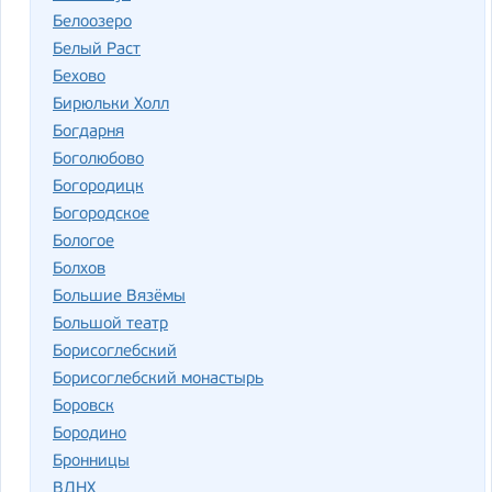
Белоозеро
Белый Раст
Бехово
Бирюльки Холл
Богдарня
Боголюбово
Богородицк
Богородское
Бологое
Болхов
Большие Вязёмы
Большой театр
Борисоглебский
Борисоглебский монастырь
Боровск
Бородино
Бронницы
ВДНХ