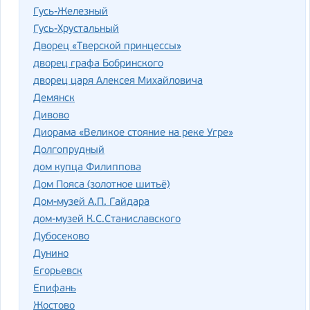
Гусь-Железный
Гусь-Хрустальный
Дворец «Тверской принцессы»
дворец графа Бобринского
дворец царя Алексея Михайловича
Демянск
Дивово
Диорама «Великое стояние на реке Угре»
Долгопрудный
дом купца Филиппова
Дом Пояса (золотное шитьё)
Дом-музей А.П. Гайдара
дом-музей К.С.Станиславского
Дубосеково
Дунино
Егорьевск
Епифань
Жостово