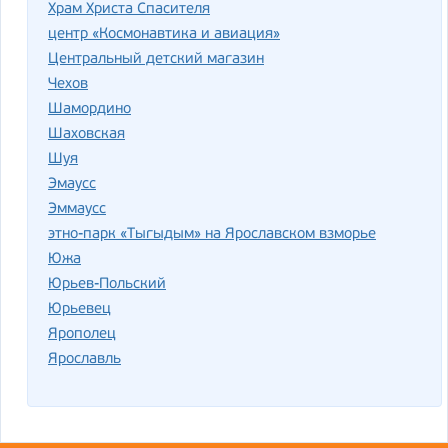
Храм Христа Спасителя
центр «Космонавтика и авиация»
Центральный детский магазин
Чехов
Шамордино
Шаховская
Шуя
Эмаусс
Эммаусс
этно-парк «Тыгыдым» на Ярославском взморье
Южа
Юрьев-Польский
Юрьевец
Ярополец
Ярославль