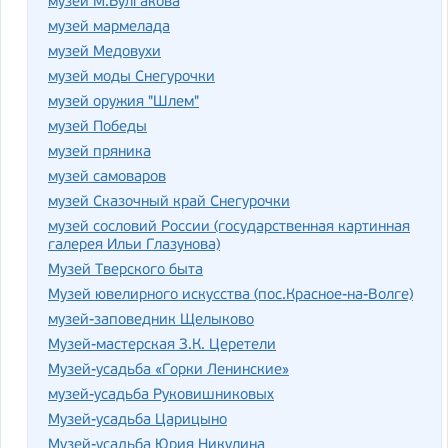
музей М.Булгакова
музей мармелада
музей Медовухи
музей моды Снегурочки
музей оружия "Шлем"
музей Победы
музей пряника
музей самоваров
музей Сказочный край Снегурочки
музей сословий России (государственная картинная
галерея Ильи Глазунова)
Музей Тверского быта
Музей ювелирного искусства (пос.Красное-на-Волге)
музей-заповедник Щелыково
Музей-мастерская З.К. Церетели
Музей-усадьба «Горки Ленинские»
музей-усадьба Руковишниковых
Музей-усадьба Царицыно
Музей-усадьба Юрия Никулина