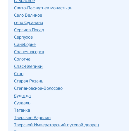
с. Красное
Свято-Пафнутьев монастырь
Село Великое
село Сусанино
Сергиев Посад
Серпухов
Синеборье
Солнечногорск
Солотча
Спас-Клепики
Стан
Старая Рязань
Степановское-Волосово
Судогда
Суздаль
Таганка
Тверская Карелия
Тверской Императорский путевой дворец