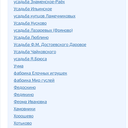
усадьба Знаменское-Раёк
Усадьба Ильинское
усадьба купцов Лажечниковых
Усадьба Кусково
усадьба Лазаревых (Фряново)
Усадьба Люблино
Усадьба Ф.М. Достоевского Даровое
Усадьба Чайковского
усадьба Я.Брюса
Учма
фабрика Елочных игрушек
фабрика Мир гуслей
Федоскино
Федякино
Ферма Ивановка
Хамовники
Хорошево
Хотьково