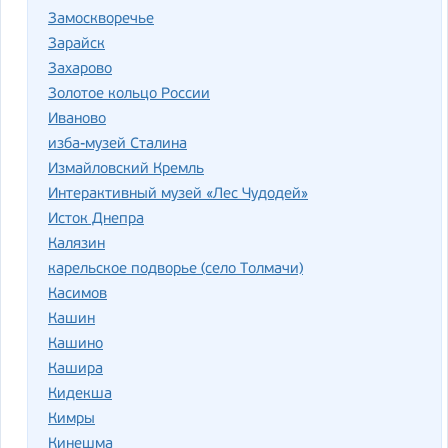
Замоскворечье
Зарайск
Захарово
Золотое кольцо России
Иваново
изба-музей Сталина
Измайловский Кремль
Интерактивный музей «Лес Чудодей»
Исток Днепра
Калязин
карельское подворье (село Толмачи)
Касимов
Кашин
Кашино
Кашира
Кидекша
Кимры
Кинешма