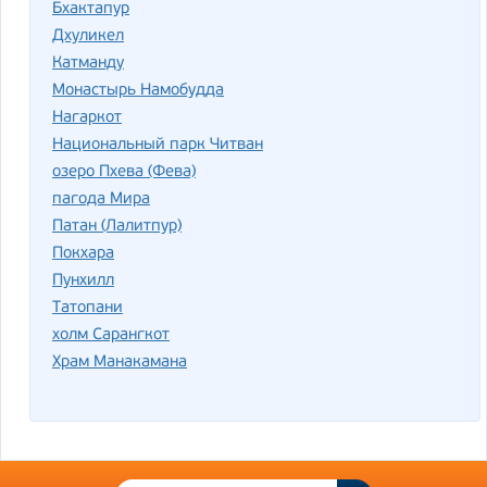
Бхактапур
Дхуликел
Катманду
Монастырь Намобудда
Нагаркот
Национальный парк Читван
озеро Пхева (Фева)
пагода Мира
Патан (Лалитпур)
Покхара
Пунхилл
Татопани
холм Сарангкот
Храм Манакамана