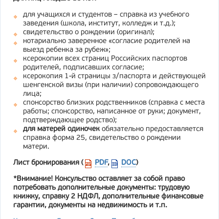
для учащихся и студентов – справка из учебного
заведения (школа, институт, колледж и т.д.);
свидетельство о рождении (оригинал);
нотариально заверенное «согласие родителей на
выезд ребенка за рубеж»;
ксерокопии всех страниц Российских паспортов
родителей, подписавших согласие;
ксерокопия 1-й страницы з/паспорта и действующей
шенгенской визы (при наличии) сопровождающего
лица;
спонсорство близких родственников (справка с места
работы; спонсорство, написанное от руки; документ,
подтверждающее родство);
для матерей одиночек
обязательно предоставляется
справка форма 25, свидетельство о рождении
матери.
Лист бронирования (
PDF
,
DOC
)
*Внимание! Консульство оставляет за собой право
потребовать дополнительные документы: трудовую
книжку, справку 2 НДФЛ, дополнительные финансовые
гарантии, документы на недвижимость и т.п.