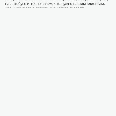
на автобусе и точно знаем, что нужно нашим клиентам.
Это и комфорт в дороге, и высокая скорость
передвижения в пути, и низкая цена, и все то, что мы
перечислили выше. Мы в состоянии удовлетворить Ваши
потребности и предоставить только лучший сервис.
К Вашим услугам автобусы на 25 и 50 мест, оснащенные
всем необходимым, а также опытные и
профессиональные гиды, благодаря которым Ваш
экскурсионный тур в Европу станет незабываемым.