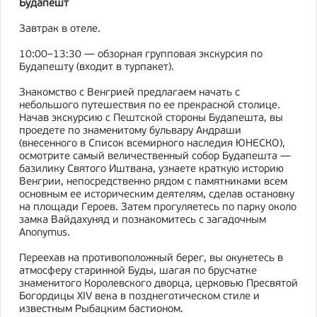
Будапешт
Завтрак в отеле.
10:00–13:30 — обзорная групповая экскурсия по
Будапешту (входит в турпакет).
Знакомство с Венгрией предлагаем начать с
небольшого путешествия по ее прекрасной столице.
Начав экскурсию с Пештской стороны Будапешта, вы
проедете по знаменитому бульвару Андраши
(внесенного в Список всемирного наследия ЮНЕСКО),
осмотрите самый величественный собор Будапешта —
базилику Святого Иштвана, узнаете краткую историю
Венгрии, непосредственно рядом с памятниками всем
основным ее историческим деятелям, сделав остановку
на площади Героев. Затем прогуляетесь по парку около
замка Вайдахуняд и познакомитесь с загадочным
Anonymus.
Переехав на противоположный берег, вы окунетесь в
атмосферу старинной Буды, шагая по брусчатке
знаменитого Королевского дворца, церковью Пресвятой
Богордицы XIV века в позднеготическом стиле и
известным Рыбацким бастионом.