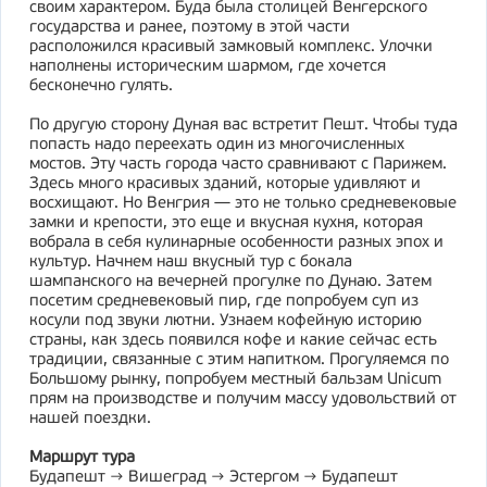
своим характером. Буда была столицей Венгерского
государства и ранее, поэтому в этой части
расположился красивый замковый комплекс. Улочки
наполнены историческим шармом, где хочется
бесконечно гулять.
По другую сторону Дуная вас встретит Пешт. Чтобы туда
попасть надо переехать один из многочисленных
мостов. Эту часть города часто сравнивают с Парижем.
Здесь много красивых зданий, которые удивляют и
восхищают. Но Венгрия — это не только средневековые
замки и крепости, это еще и вкусная кухня, которая
вобрала в себя кулинарные особенности разных эпох и
культур. Начнем наш вкусный тур с бокала
шампанского на вечерней прогулке по Дунаю. Затем
посетим средневековый пир, где попробуем суп из
косули под звуки лютни. Узнаем кофейную историю
страны, как здесь появился кофе и какие сейчас есть
традиции, связанные с этим напитком. Прогуляемся по
Большому рынку, попробуем местный бальзам Unicum
прям на производстве и получим массу удовольствий от
нашей поездки.
Маршрут тура
Будапешт → Вишеград → Эстергом → Будапешт