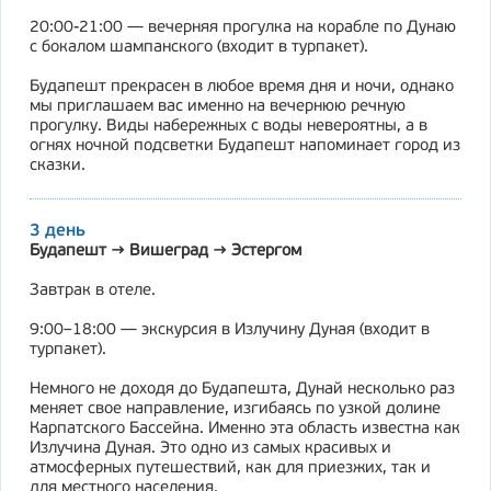
20:00-21:00 — вечерняя прогулка на корабле по Дунаю
с бокалом шампанского (входит в турпакет).
Будапешт прекрасен в любое время дня и ночи, однако
мы приглашаем вас именно на вечернюю речную
прогулку. Виды набережных с воды невероятны, а в
огнях ночной подсветки Будапешт напоминает город из
сказки.
3 день
Будапешт → Вишеград → Эстергом
Завтрак в отеле.
9:00–18:00 — экскурсия в Излучину Дуная (входит в
турпакет).
Немного не доходя до Будапешта, Дунай несколько раз
меняет свое направление, изгибаясь по узкой долине
Карпатского Бассейна. Именно эта область известна как
Излучина Дуная. Это одно из самых красивых и
атмосферных путешествий, как для приезжих, так и
для местного населения.