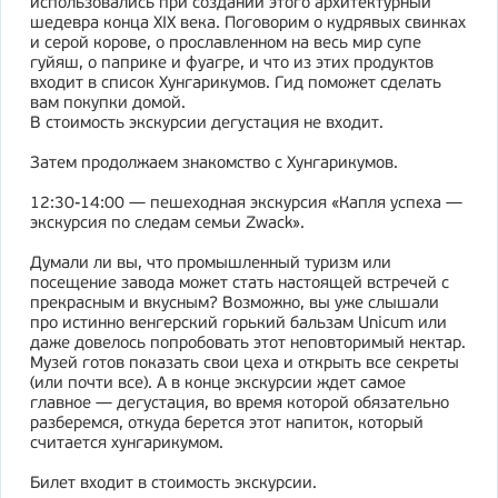
использовались при создании этого архитектурный
шедевра конца XIX века. Поговорим о кудрявых свинках
и серой корове, о прославленном на весь мир супе
гуйяш, о паприке и фуагре, и что из этих продуктов
входит в список Хунгарикумов. Гид поможет сделать
вам покупки домой.
В стоимость экскурсии дегустация не входит.
Затем продолжаем знакомство с Хунгарикумов.
12:30-14:00 — пешеходная экскурсия «Капля успеха —
экскурсия по следам семьи Zwack».
Думали ли вы, что промышленный туризм или
посещение завода может стать настоящей встречей с
прекрасным и вкусным? Возможно, вы уже слышали
про истинно венгерский горький бальзам Unicum или
даже довелось попробовать этот неповторимый нектар.
Музей готов показать свои цеха и открыть все секреты
(или почти все). А в конце экскурсии ждет самое
главное — дегустация, во время которой обязательно
разберемся, откуда берется этот напиток, который
считается хунгарикумом.
Билет входит в стоимость экскурсии.