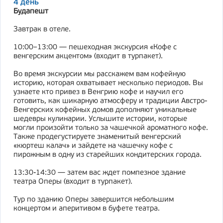
4 день
Будапешт
Завтрак в отеле.
10:00–13:00 — пешеходная экскурсия «Кофе с
венгерским акцентом» (входит в турпакет).
Во время экскурсии мы расскажем вам кофейную
историю, которая охватывает несколько периодов. Вы
узнаете кто привез в Венгрию кофе и научил его
готовить, как шикарную атмосферу и традиции Австро-
Венгерских кофейных домов дополняют уникальные
шедевры кулинарии. Услышите истории, которые
могли произойти только за чашечкой ароматного кофе.
Также продегустируете знаменитый венгерский
«кюртеш калач» и зайдете на чашечку кофе с
пирожным в одну из старейших кондитерских города.
13:30-14:30 — затем вас ждет помпезное здание
театра Оперы (входит в турпакет).
Тур по зданию Оперы завершится небольшим
концертом и аперитивом в буфете театра.