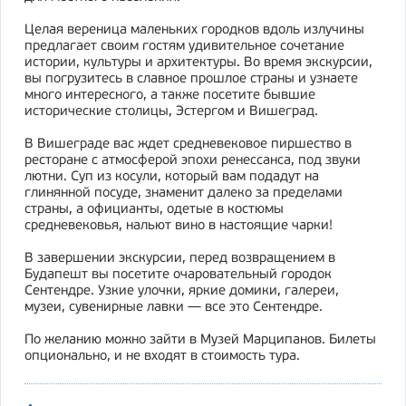
Целая вереница маленьких городков вдоль излучины
предлагает своим гостям удивительное сочетание
истории, культуры и архитектуры. Во время экскурсии,
вы погрузитесь в славное прошлое страны и узнаете
много интересного, а также посетите бывшие
исторические столицы, Эстергом и Вишеград.
В Вишеграде вас ждет средневековое пиршество в
ресторане с атмосферой эпохи ренессанса, под звуки
лютни. Суп из косули, который вам подадут на
глинянной посуде, знаменит далеко за пределами
страны, а официанты, одетые в костюмы
средневековья, нальют вино в настоящие чарки!
В завершении экскурсии, перед возвращением в
Будапешт вы посетите очаровательный городок
Сентендре. Узкие улочки, яркие домики, галереи,
музеи, сувенирные лавки — все это Сентендре.
По желанию можно зайти в Музей Марципанов. Билеты
опционально, и не входят в стоимость тура.