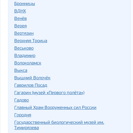
Бронницы
ВДНХ
Венёв
Верея
Вертязин
Верхняя Троица
Веськово
Владимир
Волоколамск
Выкса
Вышний Волочёк
Гаврилов Посад
Гагарин (музей «Первого полёта»)
Гадово
Главный Храм Вооруженных сил России
Городня
Государственный биологический музей им.
Тимирязева