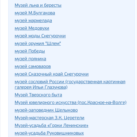
Музей льна и бересты
музей М.Булгакова
музей мармелада
музей Медовухи
музей моды Снегурочки
музей оружия "Шлем"
музей Победы
музей пряника
музей самоваров
музей Сказочный край Снегурочки
музей сословий России (государственная картинная
галерея Ильи Глазунова)
Музей Тверского быта
Музей ювелирного искусства (пос.Красное-на-Волге)
музей-заповедник Щелыково
Музей-мастерская З.К. Церетели
Музей-усадьба «Горки Ленинские»
музей-усадьба Руковишниковых