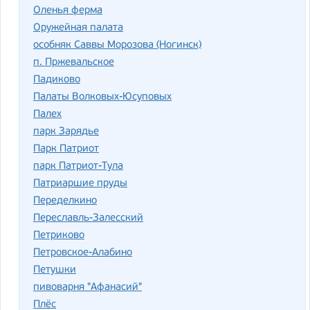
Оленья ферма
Оружейная палата
особняк Саввы Морозова (Ногинск)
п. Пржевальское
Падиково
Палаты Волковых-Юсуповых
Палех
парк Зарядье
Парк Патриот
парк Патриот-Тула
Патриаршие пруды
Переделкино
Переславль-Залесский
Петриково
Петровское-Алабино
Петушки
пивоварня "Афанасий"
Плёс