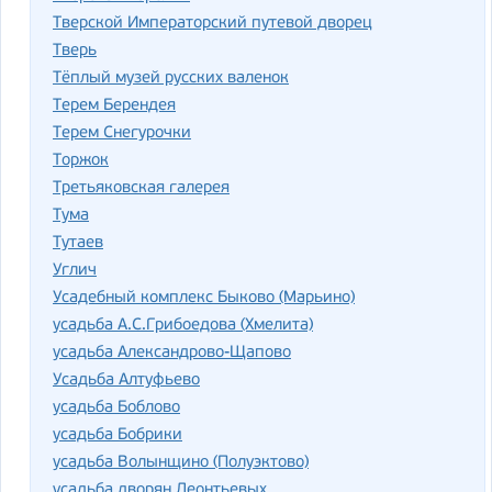
Тверской Императорский путевой дворец
Тверь
Тёплый музей русских валенок
Терем Берендея
Терем Снегурочки
Торжок
Третьяковская галерея
Тума
Тутаев
Углич
Усадебный комплекс Быково (Марьино)
усадьба А.С.Грибоедова (Хмелита)
усадьба Александрово-Щапово
Усадьба Алтуфьево
усадьба Боблово
усадьба Бобрики
усадьба Волынщино (Полуэктово)
усадьба дворян Леонтьевых