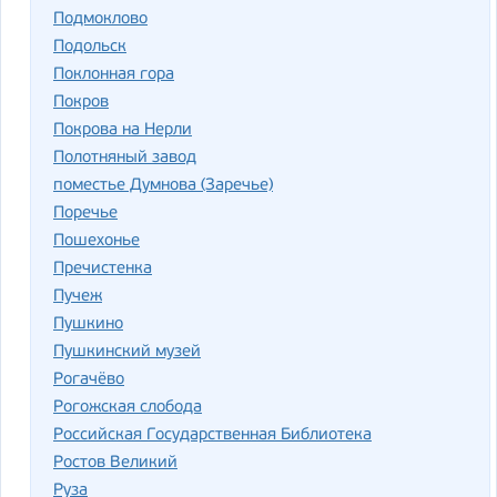
Подмоклово
Подольск
Поклонная гора
Покров
Покрова на Нерли
Полотняный завод
поместье Думнова (Заречье)
Поречье
Пошехонье
Пречистенка
Пучеж
Пушкино
Пушкинский музей
Рогачёво
Рогожская слобода
Российская Государственная Библиотека
Ростов Великий
Руза