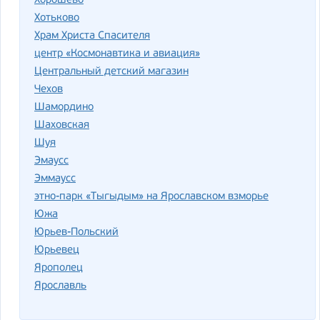
Хорошево
Хотьково
Храм Христа Спасителя
центр «Космонавтика и авиация»
Центральный детский магазин
Чехов
Шамордино
Шаховская
Шуя
Эмаусс
Эммаусс
этно-парк «Тыгыдым» на Ярославском взморье
Южа
Юрьев-Польский
Юрьевец
Ярополец
Ярославль