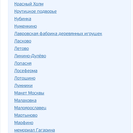
Красный Холм
Крутицкое подворье
Кубинка
Куженкино
Лавровская фабрика деревянных игрушек
Ласково
Летово
Ликино-Дулёво
Лопасня
Лосеферма
Лотошино
Лужники
Макет Москвы
Малаховка
Малоярославец
Мартыново
Марфино
мемориал Гагарина