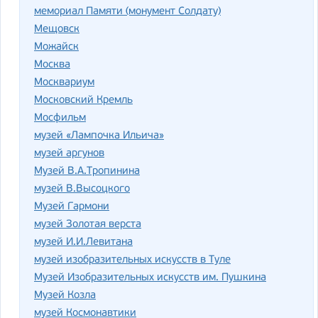
мемориал Памяти (монумент Солдату)
Мещовск
Можайск
Москва
Москвариум
Московский Кремль
Мосфильм
музей «Лампочка Ильича»
музей аргунов
Музей В.А.Тропинина
музей В.Высоцкого
Музей Гармони
музей Золотая верста
музей И.И.Левитана
музей изобразительных искусств в Туле
Музей Изобразительных искусств им. Пушкина
Музей Козла
музей Космонавтики