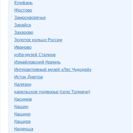
Епифань
Жостово
Замоскворечье
Зарайск
Захарово
Золотое кольцо России
Иваново
изба-музей Сталина
Измайловский Кремль
Интерактивный музей «Лес Чудодей»
Исток Днепра
Калязин
карельское подворье (село Толмачи)
Касимов
Кашин
Кашино
Кашира
Кидекша