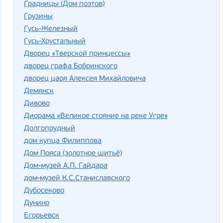
Градницы (Дом поэтов)
Грузины
Гусь-Железный
Гусь-Хрустальный
Дворец «Тверской принцессы»
дворец графа Бобринского
дворец царя Алексея Михайловича
Демянск
Дивово
Диорама «Великое стояние на реке Угре»
Долгопрудный
дом купца Филиппова
Дом Пояса (золотное шитьё)
Дом-музей А.П. Гайдара
дом-музей К.С.Станиславского
Дубосеково
Дунино
Егорьевск