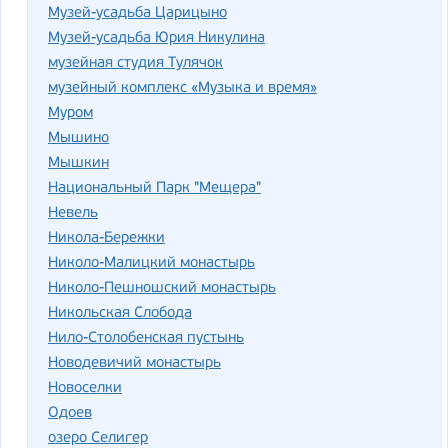
Музей-усадьба Царицыно
Музей-усадьба Юрия Никулина
музейная студия Тулячок
музейный комплекс «Музыка и время»
Муром
Мышино
Мышкин
Национальный Парк "Мещера"
Невель
Никола-Бережки
Николо-Малицкий монастырь
Николо-Пешношский монастырь
Никольская Слобода
Нило-Столобенская пустынь
Новодевичий монастырь
Новоселки
Одоев
озеро Селигер