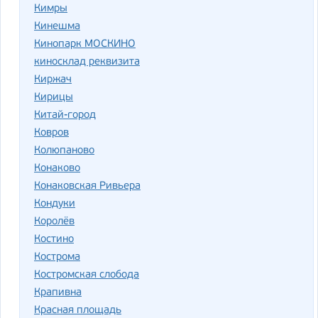
Кимры
Кинешма
Кинопарк МОСКИНО
киносклад реквизита
Киржач
Кирицы
Китай-город
Ковров
Колюпаново
Конаково
Конаковская Ривьера
Кондуки
Королёв
Костино
Кострома
Костромская слобода
Крапивна
Красная площадь