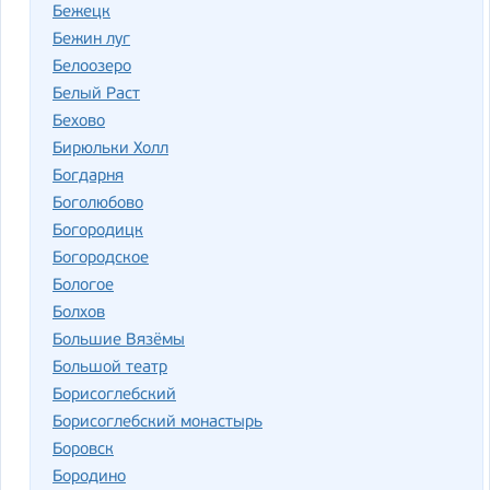
Бежецк
Бежин луг
Белоозеро
Белый Раст
Бехово
Бирюльки Холл
Богдарня
Боголюбово
Богородицк
Богородское
Бологое
Болхов
Большие Вязёмы
Большой театр
Борисоглебский
Борисоглебский монастырь
Боровск
Бородино