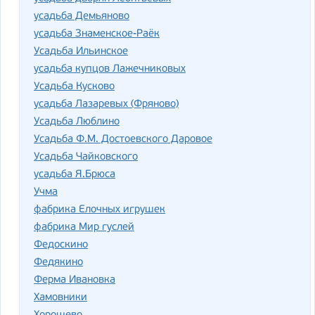
усадьба Демьяново
усадьба Знаменское-Раёк
Усадьба Ильинское
усадьба купцов Лажечниковых
Усадьба Кусково
усадьба Лазаревых (Фряново)
Усадьба Люблино
Усадьба Ф.М. Достоевского Даровое
Усадьба Чайковского
усадьба Я.Брюса
Учма
фабрика Елочных игрушек
фабрика Мир гуслей
Федоскино
Федякино
Ферма Ивановка
Хамовники