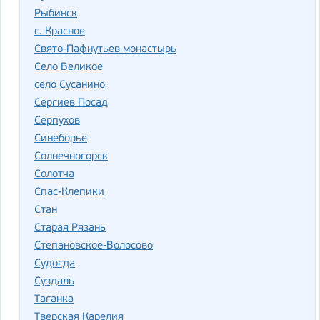
Рыбинск
с. Красное
Свято-Пафнутьев монастырь
Село Великое
село Сусанино
Сергиев Посад
Серпухов
Синеборье
Солнечногорск
Солотча
Спас-Клепики
Стан
Старая Рязань
Степановское-Волосово
Судогда
Суздаль
Таганка
Тверская Карелия