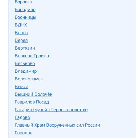
Боровск
Бородино
Бронницы
ВДНХ
Венёв
Верея
Вертязин
Верхняя Троица
Веськово
Владимир
Волоколамск
Выкса
Вышний Волочёк
Гаврилов Посад
Гагарин (музей «Первого полёта»)
Гадово
Главный Храм Вооруженных сил России
Городня