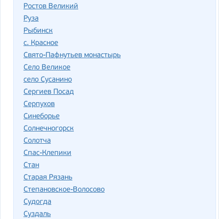
Ростов Великий
Руза
Рыбинск
с. Красное
Свято-Пафнутьев монастырь
Село Великое
село Сусанино
Сергиев Посад
Серпухов
Синеборье
Солнечногорск
Солотча
Спас-Клепики
Стан
Старая Рязань
Степановское-Волосово
Судогда
Суздаль