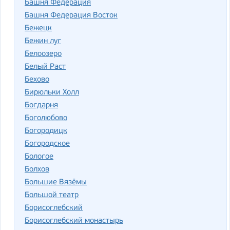
Башня Федерация
Башня Федерация Восток
Бежецк
Бежин луг
Белоозеро
Белый Раст
Бехово
Бирюльки Холл
Богдарня
Боголюбово
Богородицк
Богородское
Бологое
Болхов
Большие Вязёмы
Большой театр
Борисоглебский
Борисоглебский монастырь