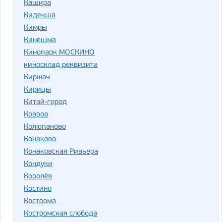
Кашира
Кидекша
Кимры
Кинешма
Кинопарк МОСКИНО
киносклад реквизита
Киржач
Кирицы
Китай-город
Ковров
Колюпаново
Конаково
Конаковская Ривьера
Кондуки
Королёв
Костино
Кострома
Костромская слобода