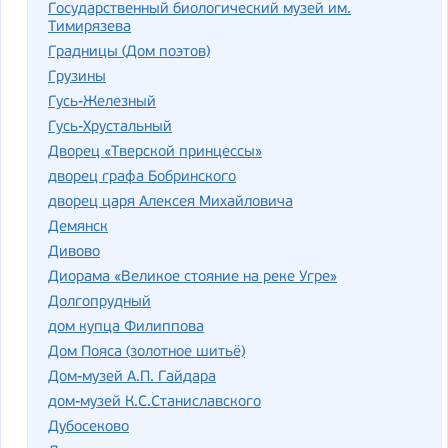
Государственный биологический музей им.
Тимирязева
Градницы (Дом поэтов)
Грузины
Гусь-Железный
Гусь-Хрустальный
Дворец «Тверской принцессы»
дворец графа Бобринского
дворец царя Алексея Михайловича
Демянск
Дивово
Диорама «Великое стояние на реке Угре»
Долгопрудный
дом купца Филиппова
Дом Пояса (золотное шитьё)
Дом-музей А.П. Гайдара
дом-музей К.С.Станиславского
Дубосеково