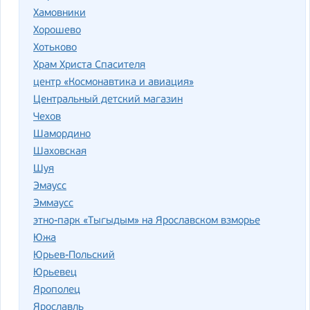
Хамовники
Хорошево
Хотьково
Храм Христа Спасителя
центр «Космонавтика и авиация»
Центральный детский магазин
Чехов
Шамордино
Шаховская
Шуя
Эмаусс
Эммаусс
этно-парк «Тыгыдым» на Ярославском взморье
Южа
Юрьев-Польский
Юрьевец
Ярополец
Ярославль