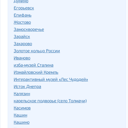
Дунино
Егорьевск
Епифань
Жостово
Замоскворечье
Зарайск
Захарово
Золотое кольцо России
Иваново
изба-музей Сталина
Измайловский Кремль
Интерактивный музей «Лес Чудодей»
Исток Днепра
Калязин
карельское подворье (село Толмачи)
Касимов
Кашин
Кашино