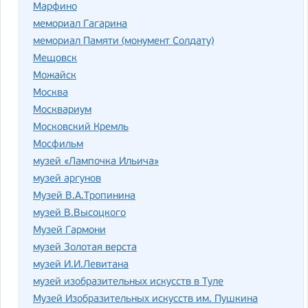
Марфино
мемориал Гагарина
мемориал Памяти (монумент Солдату)
Мещовск
Можайск
Москва
Москвариум
Московский Кремль
Мосфильм
музей «Лампочка Ильича»
музей аргунов
Музей В.А.Тропинина
музей В.Высоцкого
Музей Гармони
музей Золотая верста
музей И.И.Левитана
музей изобразительных искусств в Туле
Музей Изобразительных искусств им. Пушкина