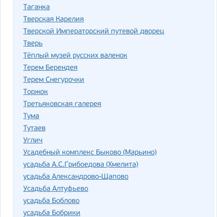
Таганка
Тверская Карелия
Тверской Императорский путевой дворец
Тверь
Тёплый музей русских валенок
Терем Берендея
Терем Снегурочки
Торжок
Третьяковская галерея
Тума
Тутаев
Углич
Усадебный комплекс Быково (Марьино)
усадьба А.С.Грибоедова (Хмелита)
усадьба Александрово-Щапово
Усадьба Алтуфьево
усадьба Боблово
усадьба Бобрики