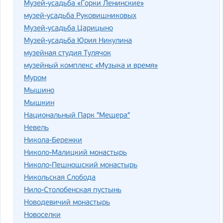
Музей-усадьба «Горки Ленинские»
музей-усадьба Руковишниковых
Музей-усадьба Царицыно
Музей-усадьба Юрия Никулина
музейная студия Тулячок
музейный комплекс «Музыка и время»
Муром
Мышино
Мышкин
Национальный Парк "Мещера"
Невель
Никола-Бережки
Николо-Малицкий монастырь
Николо-Пешношский монастырь
Никольская Слобода
Нило-Столобенская пустынь
Новодевичий монастырь
Новоселки