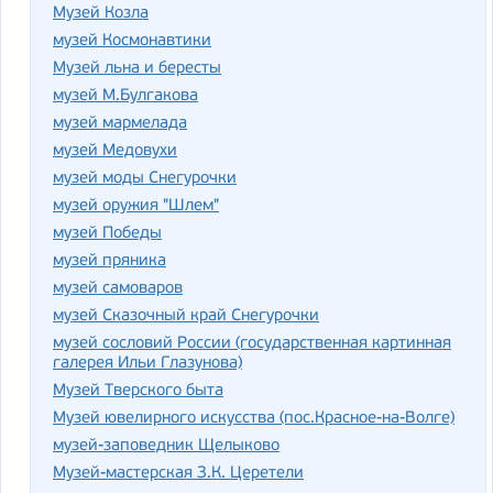
Музей Козла
музей Космонавтики
Музей льна и бересты
музей М.Булгакова
музей мармелада
музей Медовухи
музей моды Снегурочки
музей оружия "Шлем"
музей Победы
музей пряника
музей самоваров
музей Сказочный край Снегурочки
музей сословий России (государственная картинная
галерея Ильи Глазунова)
Музей Тверского быта
Музей ювелирного искусства (пос.Красное-на-Волге)
музей-заповедник Щелыково
Музей-мастерская З.К. Церетели