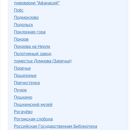
пивоварня "Афанасий"
Плёс
Подмоклово
Подольск
Поклонная гора
Покров
Покрова на Нерли
Полотняный завод
поместье Думнова (Заречье)
Поречье
Пошехонье
Пречистенка
Пучеж
Пушкино
Пушкинский музей
Рогачёво
Рогожская слобода
Российская Государственная Библиотека