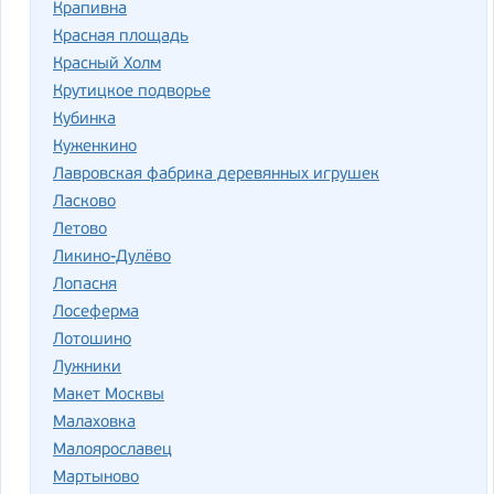
Крапивна
Красная площадь
Красный Холм
Крутицкое подворье
Кубинка
Куженкино
Лавровская фабрика деревянных игрушек
Ласково
Летово
Ликино-Дулёво
Лопасня
Лосеферма
Лотошино
Лужники
Макет Москвы
Малаховка
Малоярославец
Мартыново