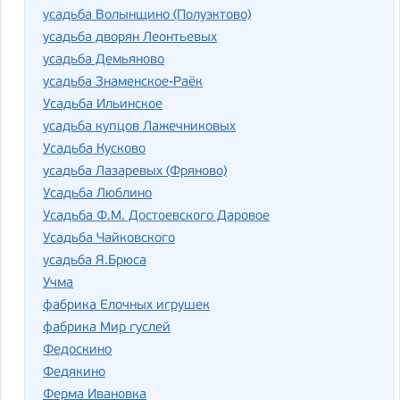
усадьба Волынщино (Полуэктово)
усадьба дворян Леонтьевых
усадьба Демьяново
усадьба Знаменское-Раёк
Усадьба Ильинское
усадьба купцов Лажечниковых
Усадьба Кусково
усадьба Лазаревых (Фряново)
Усадьба Люблино
Усадьба Ф.М. Достоевского Даровое
Усадьба Чайковского
усадьба Я.Брюса
Учма
фабрика Елочных игрушек
фабрика Мир гуслей
Федоскино
Федякино
Ферма Ивановка