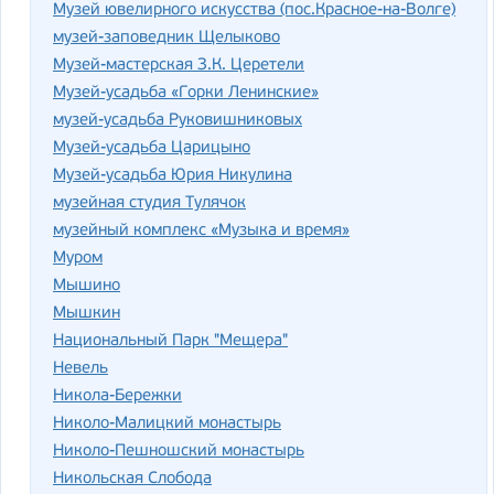
Музей ювелирного искусства (пос.Красное-на-Волге)
музей-заповедник Щелыково
Музей-мастерская З.К. Церетели
Музей-усадьба «Горки Ленинские»
музей-усадьба Руковишниковых
Музей-усадьба Царицыно
Музей-усадьба Юрия Никулина
музейная студия Тулячок
музейный комплекс «Музыка и время»
Муром
Мышино
Мышкин
Национальный Парк "Мещера"
Невель
Никола-Бережки
Николо-Малицкий монастырь
Николо-Пешношский монастырь
Никольская Слобода