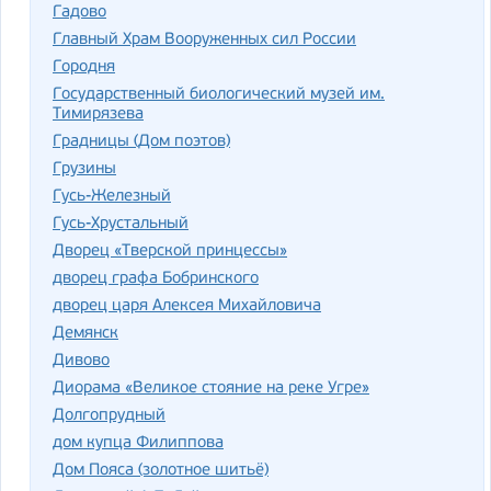
Гадово
Главный Храм Вооруженных сил России
Городня
Государственный биологический музей им.
Тимирязева
Градницы (Дом поэтов)
Грузины
Гусь-Железный
Гусь-Хрустальный
Дворец «Тверской принцессы»
дворец графа Бобринского
дворец царя Алексея Михайловича
Демянск
Дивово
Диорама «Великое стояние на реке Угре»
Долгопрудный
дом купца Филиппова
Дом Пояса (золотное шитьё)