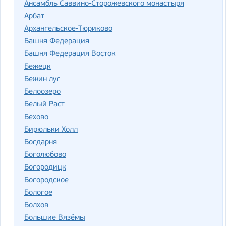
Ансамбль Саввино-Сторожевского монастыря
Арбат
Архангельское-Тюриково
Башня Федерация
Башня Федерация Восток
Бежецк
Бежин луг
Белоозеро
Белый Раст
Бехово
Бирюльки Холл
Богдарня
Боголюбово
Богородицк
Богородское
Бологое
Болхов
Большие Вязёмы