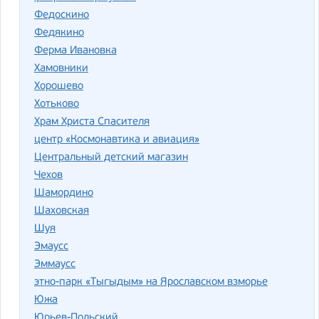
Федоскино
Федякино
Ферма Ивановка
Хамовники
Хорошево
Хотьково
Храм Христа Спасителя
центр «Космонавтика и авиация»
Центральный детский магазин
Чехов
Шамордино
Шаховская
Шуя
Эмаусс
Эммаусс
этно-парк «Тыгыдым» на Ярославском взморье
Южа
Юрьев-Польский