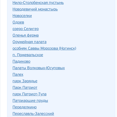
Нило-Столобенская пустынь
Новодевичий монастырь
Новоселки
Одоев
озеро Селигер
Оленья ферма
Оружейная палата
особняк Саввы Морозова (Ногинск)
п. Пржевальское
Падиково
Палаты Волковых-Юсуповых
Палех
парк Зарядье
Парк Патриот
парк Патриот-Тула
Патриаршие пруды
Переделкино
Переславль-Залесский