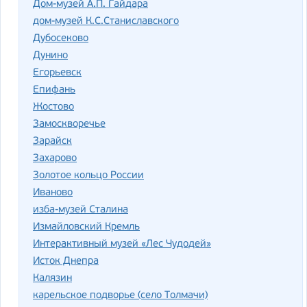
Дом-музей А.П. Гайдара
дом-музей К.С.Станиславского
Дубосеково
Дунино
Егорьевск
Епифань
Жостово
Замоскворечье
Зарайск
Захарово
Золотое кольцо России
Иваново
изба-музей Сталина
Измайловский Кремль
Интерактивный музей «Лес Чудодей»
Исток Днепра
Калязин
карельское подворье (село Толмачи)