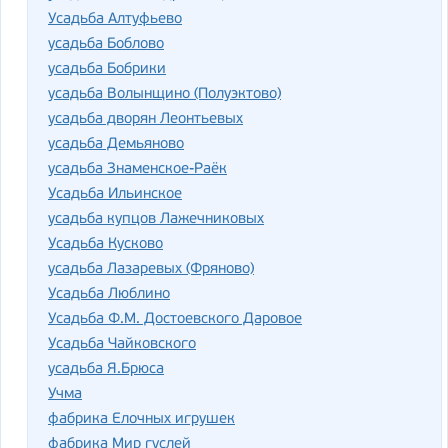
Усадьба Алтуфьево
усадьба Боблово
усадьба Бобрики
усадьба Волынщино (Полуэктово)
усадьба дворян Леонтьевых
усадьба Демьяново
усадьба Знаменское-Раёк
Усадьба Ильинское
усадьба купцов Лажечниковых
Усадьба Кусково
усадьба Лазаревых (Фряново)
Усадьба Люблино
Усадьба Ф.М. Достоевского Даровое
Усадьба Чайковского
усадьба Я.Брюса
Учма
фабрика Елочных игрушек
фабрика Мир гуслей