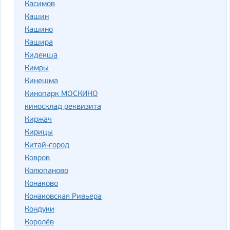
Касимов
Кашин
Кашино
Кашира
Кидекша
Кимры
Кинешма
Кинопарк МОСКИНО
киносклад реквизита
Киржач
Кирицы
Китай-город
Ковров
Колюпаново
Конаково
Конаковская Ривьера
Кондуки
Королёв