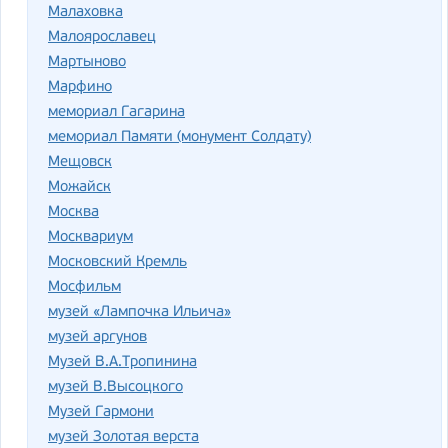
Малаховка
Малоярославец
Мартыново
Марфино
мемориал Гагарина
мемориал Памяти (монумент Солдату)
Мещовск
Можайск
Москва
Москвариум
Московский Кремль
Мосфильм
музей «Лампочка Ильича»
музей аргунов
Музей В.А.Тропинина
музей В.Высоцкого
Музей Гармони
музей Золотая верста