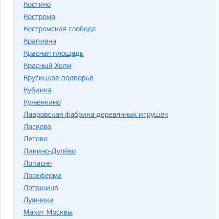
Костино
Кострома
Костромская слобода
Крапивна
Красная площадь
Красный Холм
Крутицкое подворье
Кубинка
Куженкино
Лавровская фабрика деревянных игрушек
Ласково
Летово
Ликино-Дулёво
Лопасня
Лосеферма
Лотошино
Лужники
Макет Москвы