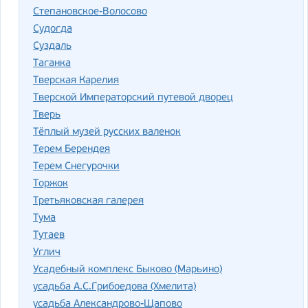
Степановское-Волосово
Судогда
Суздаль
Таганка
Тверская Карелия
Тверской Императорский путевой дворец
Тверь
Тёплый музей русских валенок
Терем Берендея
Терем Снегурочки
Торжок
Третьяковская галерея
Тума
Тутаев
Углич
Усадебный комплекс Быково (Марьино)
усадьба А.С.Грибоедова (Хмелита)
усадьба Александрово-Щапово