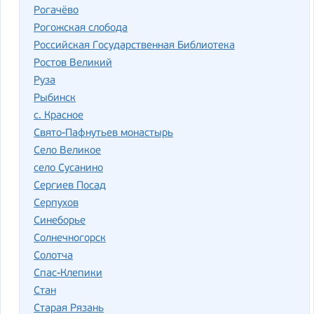
Рогачёво
Рогожская слобода
Российская Государственная Библиотека
Ростов Великий
Руза
Рыбинск
с. Красное
Свято-Пафнутьев монастырь
Село Великое
село Сусанино
Сергиев Посад
Серпухов
Синеборье
Солнечногорск
Солотча
Спас-Клепики
Стан
Старая Рязань