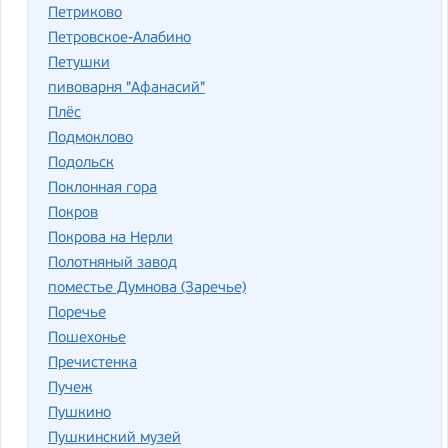
Петриково
Петровское-Алабино
Петушки
пивоварня "Афанасий"
Плёс
Подмоклово
Подольск
Поклонная гора
Покров
Покрова на Нерли
Полотняный завод
поместье Думнова (Заречье)
Поречье
Пошехонье
Пречистенка
Пучеж
Пушкино
Пушкинский музей