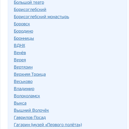
Большой театр
Борисоглебский
Борисоглебский монастырь
Боровск
Бородино
Бронницы
ВДНХ
Венёв
Верея
Вертязин
Верхняя Троица
Веськово
Владимир
Волоколамск
Выкса
Вышний Волочёк
Гаврилов Посад
Гагарин (музей «Первого полёта»)