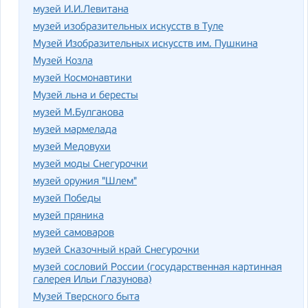
музей И.И.Левитана
музей изобразительных искусств в Туле
Музей Изобразительных искусств им. Пушкина
Музей Козла
музей Космонавтики
Музей льна и бересты
музей М.Булгакова
музей мармелада
музей Медовухи
музей моды Снегурочки
музей оружия "Шлем"
музей Победы
музей пряника
музей самоваров
музей Сказочный край Снегурочки
музей сословий России (государственная картинная
галерея Ильи Глазунова)
Музей Тверского быта