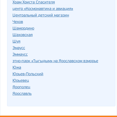
Храм Христа Спасителя
центр «Космонавтика и авиация»
Центральный детский магазин
Чехов
Шамордино
Шаховская
Шуя
Эмаусс
Эммаусс
этно-парк «Тыгыдым» на Ярославском взморье
Южа
Юрьев-Польский
Юрьевец
Ярополец
Ярославль