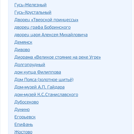
Гусь-Железный
Гусь-Хрустальный
Дворец «Тверской принцессы»
дворец графа Бобринского
дворец царя Алексея Михайловича
Демянск
Дивово
Диорама «Великое стояние на реке Угре»
Долгопрудный
дом купца Филиппова
Дом Пояса (золотное шитьё)
Дом-музей А.П. Гайдара
дом-музей К.С.Станиславского
Дубосеково
Дунино
Егорьевск
Епифань
Жостово