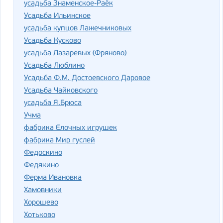
усадьба Знаменское-Раёк
Усадьба Ильинское
усадьба купцов Лажечниковых
Усадьба Кусково
усадьба Лазаревых (Фряново)
Усадьба Люблино
Усадьба Ф.М. Достоевского Даровое
Усадьба Чайковского
усадьба Я.Брюса
Учма
фабрика Елочных игрушек
фабрика Мир гуслей
Федоскино
Федякино
Ферма Ивановка
Хамовники
Хорошево
Хотьково