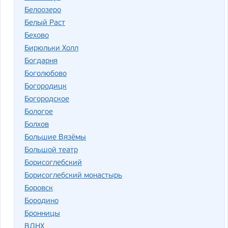
Белоозеро
Белый Раст
Бехово
Бирюльки Холл
Богдарня
Боголюбово
Богородицк
Богородское
Бологое
Болхов
Большие Вязёмы
Большой театр
Борисоглебский
Борисоглебский монастырь
Боровск
Бородино
Бронницы
ВДНХ