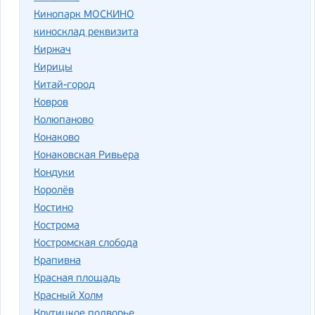
Кинопарк МОСКИНО
киносклад реквизита
Киржач
Кирицы
Китай-город
Ковров
Колюпаново
Конаково
Конаковская Ривьера
Кондуки
Королёв
Костино
Кострома
Костромская слобода
Крапивна
Красная площадь
Красный Холм
Крутицкое подворье