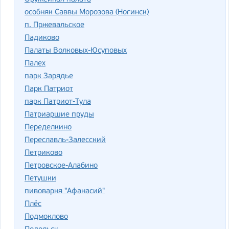
особняк Саввы Морозова (Ногинск)
п. Пржевальское
Падиково
Палаты Волковых-Юсуповых
Палех
парк Зарядье
Парк Патриот
парк Патриот-Тула
Патриаршие пруды
Переделкино
Переславль-Залесский
Петриково
Петровское-Алабино
Петушки
пивоварня "Афанасий"
Плёс
Подмоклово