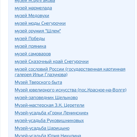
музей М.Булгакова
музей мармелада
музей Медовухи
музей моды Снегурочки
музей оружия "Шлем"
музей Победы
музей пряника
музей самоваров
музей Сказочный край Снегурочки
музей сословий России (государственная картинная
галерея Ильи Глазунова)
Музей Тверского быта
Музей ювелирного искусства (пос.Красное-на-Волге)
музей-заповедник Щелыково
Музей-мастерская З.К. Церетели
Музей-усадьба «Горки Ленинские»
музей-усадьба Руковишниковых
Музей-усадьба Царицыно
Музей-усадьба Юрия Никулина