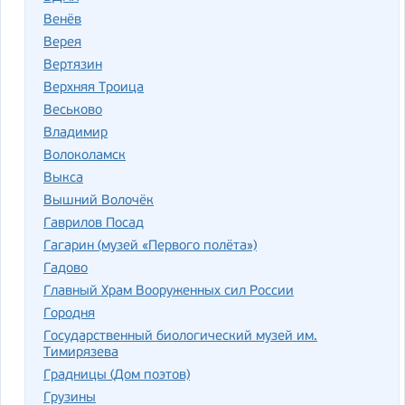
Венёв
Верея
Вертязин
Верхняя Троица
Веськово
Владимир
Волоколамск
Выкса
Вышний Волочёк
Гаврилов Посад
Гагарин (музей «Первого полёта»)
Гадово
Главный Храм Вооруженных сил России
Городня
Государственный биологический музей им.
Тимирязева
Градницы (Дом поэтов)
Грузины