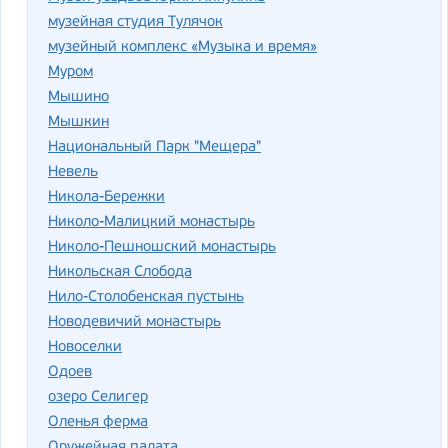
музейная студия Тулячок
музейный комплекс «Музыка и время»
Муром
Мышино
Мышкин
Национальный Парк "Мещера"
Невель
Никола-Бережки
Николо-Малицкий монастырь
Николо-Пешношский монастырь
Никольская Слобода
Нило-Столобенская пустынь
Новодевичий монастырь
Новоселки
Одоев
озеро Селигер
Оленья ферма
Оружейная палата