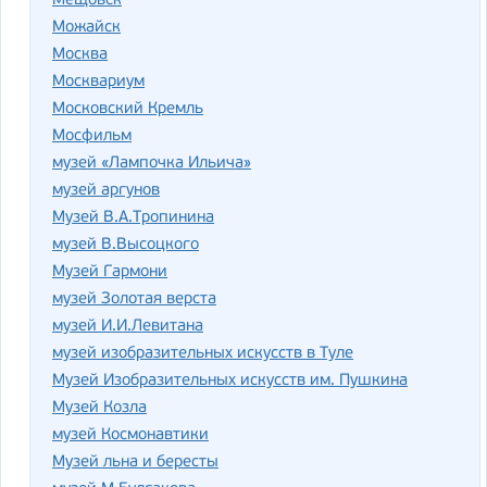
Мещовск
Можайск
Москва
Москвариум
Московский Кремль
Мосфильм
музей «Лампочка Ильича»
музей аргунов
Музей В.А.Тропинина
музей В.Высоцкого
Музей Гармони
музей Золотая верста
музей И.И.Левитана
музей изобразительных искусств в Туле
Музей Изобразительных искусств им. Пушкина
Музей Козла
музей Космонавтики
Музей льна и бересты