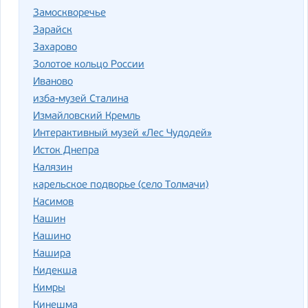
Замоскворечье
Зарайск
Захарово
Золотое кольцо России
Иваново
изба-музей Сталина
Измайловский Кремль
Интерактивный музей «Лес Чудодей»
Исток Днепра
Калязин
карельское подворье (село Толмачи)
Касимов
Кашин
Кашино
Кашира
Кидекша
Кимры
Кинешма