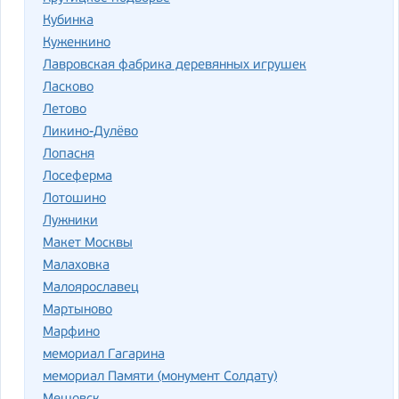
Кубинка
Куженкино
Лавровская фабрика деревянных игрушек
Ласково
Летово
Ликино-Дулёво
Лопасня
Лосеферма
Лотошино
Лужники
Макет Москвы
Малаховка
Малоярославец
Мартыново
Марфино
мемориал Гагарина
мемориал Памяти (монумент Солдату)