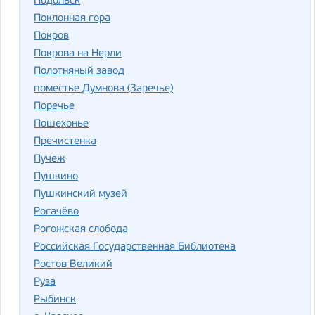
Подольск
Поклонная гора
Покров
Покрова на Нерли
Полотняный завод
поместье Думнова (Заречье)
Поречье
Пошехонье
Пречистенка
Пучеж
Пушкино
Пушкинский музей
Рогачёво
Рогожская слобода
Российская Государственная Библиотека
Ростов Великий
Руза
Рыбинск