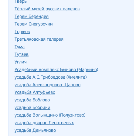
Тверь
Тёплый музей русских валенок
Терем Берендея
Терем Снегурочки
Торжок
Третьяковская галерея
Тума
Тутаев
Углич
Усадебный комплекс Быково (Марьино)
усадьба А.С.Грибоедова (Хмелита)
усадьба Александрово-Щапово
Усадьба Алтуфьево
усадьба Боблово
усадьба Бобрики
усадьба Волынщино (Полуэктово)
усадьба дворян Леонтьевых
усадьба Демьяново