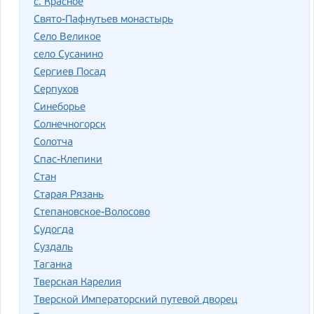
с. Красное
Свято-Пафнутьев монастырь
Село Великое
село Сусанино
Сергиев Посад
Серпухов
Синеборье
Солнечногорск
Солотча
Спас-Клепики
Стан
Старая Рязань
Степановское-Волосово
Судогда
Суздаль
Таганка
Тверская Карелия
Тверской Императорский путевой дворец