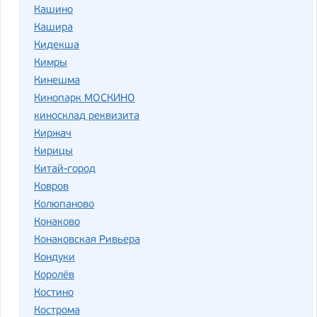
Кашино
Кашира
Кидекша
Кимры
Кинешма
Кинопарк МОСКИНО
киносклад реквизита
Киржач
Кирицы
Китай-город
Ковров
Колюпаново
Конаково
Конаковская Ривьера
Кондуки
Королёв
Костино
Кострома