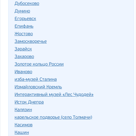
Дубосеково
Дунино
Егорьевск
Епифань
Жостово
Замоскворечье
Зарайск
Захарово
Золотое кольцо России
Иваново
изба-музей Сталина
Измайловский Кремль
Интерактивный музей «Лес Чудодей»
Исток Днепра
Калязин
карельское подворье (село Толмачи)
Касимов
Кашин