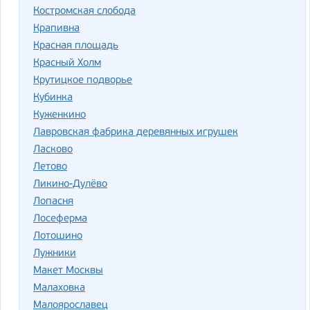
Костромская слобода
Крапивна
Красная площадь
Красный Холм
Крутицкое подворье
Кубинка
Куженкино
Лавровская фабрика деревянных игрушек
Ласково
Летово
Ликино-Дулёво
Лопасня
Лосеферма
Лотошино
Лужники
Макет Москвы
Малаховка
Малоярославец