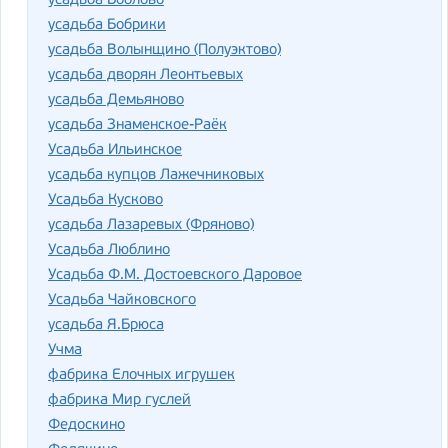
усадьба Боблово
усадьба Бобрики
усадьба Волынщино (Полуэктово)
усадьба дворян Леонтьевых
усадьба Демьяново
усадьба Знаменское-Раёк
Усадьба Ильинское
усадьба купцов Лажечниковых
Усадьба Кусково
усадьба Лазаревых (Фряново)
Усадьба Люблино
Усадьба Ф.М. Достоевского Даровое
Усадьба Чайковского
усадьба Я.Брюса
Учма
фабрика Елочных игрушек
фабрика Мир гуслей
Федоскино