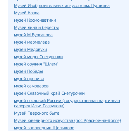
Музей Изобразительных искусств им. Пушкина
Музей Козла
музей Космонавтики
Музей льна и бересты
музей М.Булгакова
музей мармелада
музей Медовухи
музей моды Снегурочки
музей оружия "Шлем"
музей Победы
музей пряника
музей самоваров
музей Сказочный край Снегурочки
музей сословий России (государственная картинная
галерея Ильи Глазунова)
Музей Тверского быта
Музей ювелирного искусства (пос.Красное-на-Волге)
музей-заповедник Щелыково