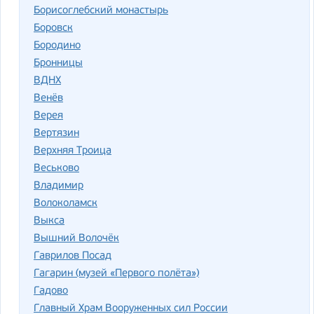
Борисоглебский монастырь
Боровск
Бородино
Бронницы
ВДНХ
Венёв
Верея
Вертязин
Верхняя Троица
Веськово
Владимир
Волоколамск
Выкса
Вышний Волочёк
Гаврилов Посад
Гагарин (музей «Первого полёта»)
Гадово
Главный Храм Вооруженных сил России