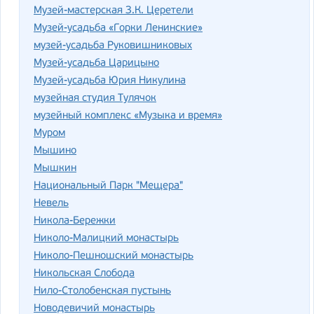
Музей-мастерская З.К. Церетели
Музей-усадьба «Горки Ленинские»
музей-усадьба Руковишниковых
Музей-усадьба Царицыно
Музей-усадьба Юрия Никулина
музейная студия Тулячок
музейный комплекс «Музыка и время»
Муром
Мышино
Мышкин
Национальный Парк "Мещера"
Невель
Никола-Бережки
Николо-Малицкий монастырь
Николо-Пешношский монастырь
Никольская Слобода
Нило-Столобенская пустынь
Новодевичий монастырь