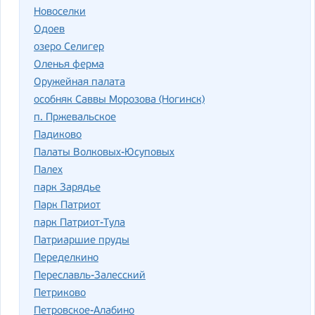
Новоселки
Одоев
озеро Селигер
Оленья ферма
Оружейная палата
особняк Саввы Морозова (Ногинск)
п. Пржевальское
Падиково
Палаты Волковых-Юсуповых
Палех
парк Зарядье
Парк Патриот
парк Патриот-Тула
Патриаршие пруды
Переделкино
Переславль-Залесский
Петриково
Петровское-Алабино