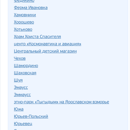
Федякино
Ферма Ивановка
Хамовники
Хорошево
Хотьково
Храм Христа Спасителя
центр «Космонавтика и авиация»
Центральный детский магазин
Чехов
Шамордино
Шаховская
Шуя
Эмаусс
Эммаусс
этно-парк «Тыгыдым» на Ярославском взморье
Южа
Юрьев-Польский
Юрьевец