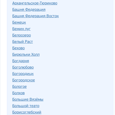
Архангельское-Тюриково
Башня Федерация
Башня Федерация Восток
Бежецк
Бежин луг
Белоозеро
Белый Раст
Бехово
Бирюльки Холл
Богдарня
Боголюбово
Богородицк
Богородское
Бологое
Болхов
Большие Вязёмы
Большой театр
Борисоглебский