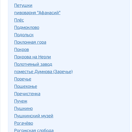
Петушки
пивоварня "Афанасий"
Плёс
Подмоклово
Подольск
Поклонная гора
Покров
Покрова на Нерли
Полотняный завод
поместье Думнова (Заречье)
Поречье
Пошехонье
Пречистенка
Пучеж
Пушкино
Пушкинский музей
Рогачёво
Рогожская слобода