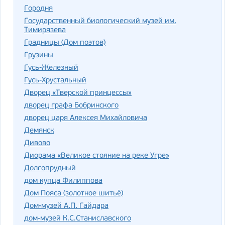
Городня
Государственный биологический музей им.
Тимирязева
Градницы (Дом поэтов)
Грузины
Гусь-Железный
Гусь-Хрустальный
Дворец «Тверской принцессы»
дворец графа Бобринского
дворец царя Алексея Михайловича
Демянск
Дивово
Диорама «Великое стояние на реке Угре»
Долгопрудный
дом купца Филиппова
Дом Пояса (золотное шитьё)
Дом-музей А.П. Гайдара
дом-музей К.С.Станиславского