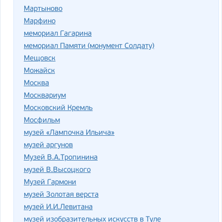
Мартыново
Марфино
мемориал Гагарина
мемориал Памяти (монумент Солдату)
Мещовск
Можайск
Москва
Москвариум
Московский Кремль
Мосфильм
музей «Лампочка Ильича»
музей аргунов
Музей В.А.Тропинина
музей В.Высоцкого
Музей Гармони
музей Золотая верста
музей И.И.Левитана
музей изобразительных искусств в Туле