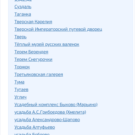
Суздаль
Таганка
Тверская Карелия
Тверской Императорский путевой дворец
Тверь
Тёплый музей русских валенок
Терем Берендея
Терем Снегурочки
Торжок
Третьяковская галерея
Тума
Тутаев
Углич
Усадебный комплекс Быково (Марьино)
усадьба А.С.Грибоедова (Хмелита)
усадьба Александрово-Щапово
Усадьба Алтуфьево