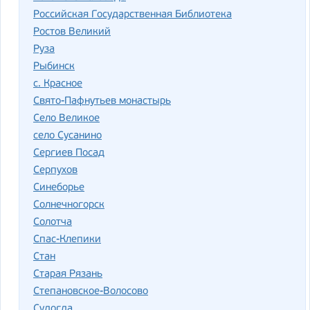
Российская Государственная Библиотека
Ростов Великий
Руза
Рыбинск
с. Красное
Свято-Пафнутьев монастырь
Село Великое
село Сусанино
Сергиев Посад
Серпухов
Синеборье
Солнечногорск
Солотча
Спас-Клепики
Стан
Старая Рязань
Степановское-Волосово
Судогда