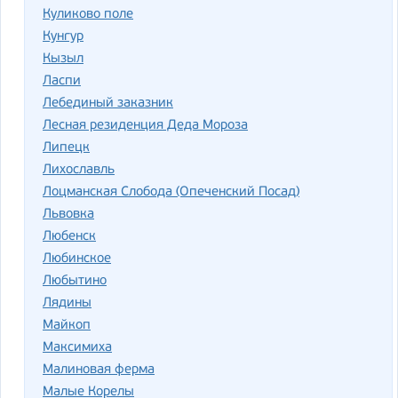
Куликово поле
Кунгур
Кызыл
Ласпи
Лебединый заказник
Лесная резиденция Деда Мороза
Липецк
Лихославль
Лоцманская Слобода (Опеченский Посад)
Львовка
Любенск
Любинское
Любытино
Лядины
Майкоп
Максимиха
Малиновая ферма
Малые Корелы