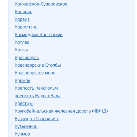
Кончанское-Суворовское
Копорье
Кореиз
Коростынь
Космодром Восточный
Котлас
Котлы
Красноярск
Красноярские Столбы
Красноярское море
Кремль
Крепость Кексгольм
крепость Нарын-Кала
Крестцы
Кругобайкальская железная дорога (КБЖД)
Кузница «Сварожич»
Кузьминки
Кукмор