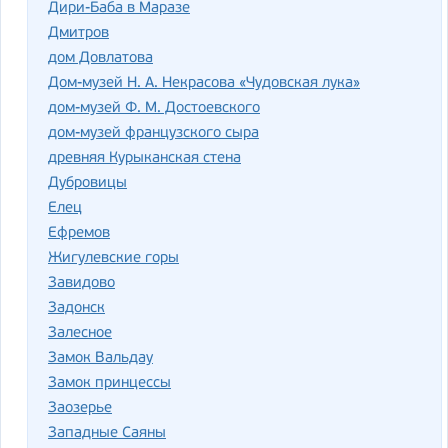
Дири-Баба в Маразе
Дмитров
дом Довлатова
Дом-музей Н. А. Некрасова «Чудовская лука»
дом-музей Ф. М. Достоевского
дом-музей французского сыра
древняя Курыканская стена
Дубровицы
Елец
Ефремов
Жигулевские горы
Завидово
Задонск
Залесное
Замок Вальдау
Замок принцессы
Заозерье
Западные Саяны