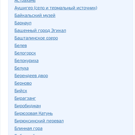
Астрахань
Аушигер (село и термальный источник)
Байкальский музей
Барнаул
Башенный город Эгикал
Башталинское озеро
Белев
Белогорск
Белокуриха
Белуха
Берендеев двор
Берново
Бийск
Бирагзанг
Биробиджан
Бирюзовая Катунь
Бирюксинский перевал
Блинная гора