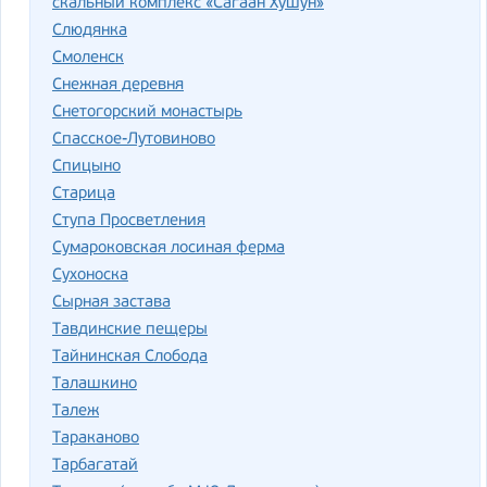
скальный комплекс «Сагаан Хушун»
Слюдянка
Смоленск
Снежная деревня
Снетогорский монастырь
Спасское-Лутовиново
Спицыно
Старица
Ступа Просветления
Сумароковская лосиная ферма
Сухоноска
Сырная застава
Тавдинские пещеры
Тайнинская Слобода
Талашкино
Талеж
Тараканово
Тарбагатай