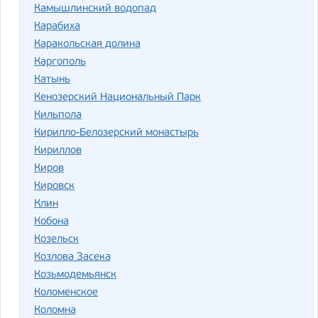
Камышлинский водопад
Карабиха
Каракольская долина
Каргополь
Катынь
Кенозерский Национальный Парк
Кильпола
Кирилло-Белозерский монастырь
Кириллов
Киров
Кировск
Клин
Кобона
Козельск
Козлова Засека
Козьмодемьянск
Коломенское
Коломна