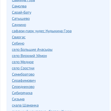
Савкина гора
Самолва
Сарай-Бату
Сатышево
Саунино
сафари-парк чудес Кудыкина Гора
Сваргас
Себино
село Большие Ачасыры
село Верхний Уймон
село Медное
село Сростки
Семибратово
Серафимович
Середниково
Сибирячиха
Сизьма
скала Шаманка