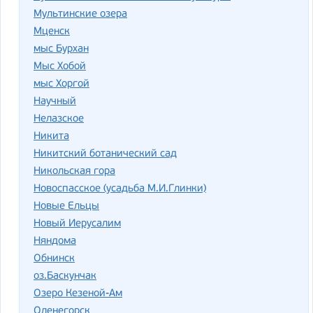
Мультинские озера
Мценск
мыс Бурхан
Мыс Хобой
мыс Хоргой
Научный
Нелазское
Никита
Никитский ботанический сад
Никольская гора
Новоспасское (усадьба М.И.Глинки)
Новые Ельцы
Новый Иерусалим
Няндома
Обнинск
оз.Баскунчак
Озеро Кезеной-Ам
Оленегорск