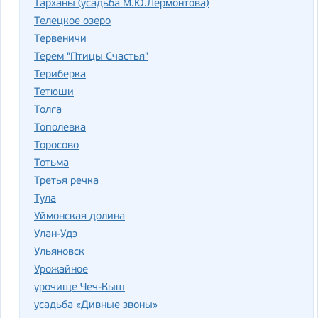
Тарханы (усадьба М.Ю.Лермонтова)
Телецкое озеро
Тервеничи
Терем "Птицы Счастья"
Териберка
Тетюши
Толга
Тополевка
Торосово
Тотьма
Третья речка
Тула
Уймонская долина
Улан-Удэ
Ульяновск
Урожайное
урочище Чеч-Кыш
усадьба «Дивные звоны»