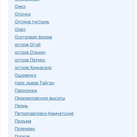
Омск
Опочка
Оптина пустынь
Орёл
Осетровая ферма
остров Огой
остров Ольхон
остров Патмос
остров Хонкасало
Ошевенск
парк львов Тайган
Парусинка
Перемиловские высоты
Пермь
Петропавловск-Камчатский
Пидьма
Поленово
Порхов