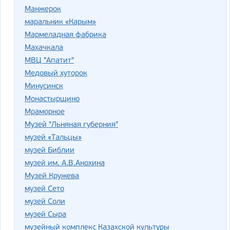
Манжерок
маральник «Карым»
Мармеладная фабрика
Махачкала
МВЦ "Апатит"
Медовый хуторок
Минусинск
Монастырщино
Мраморное
Музей "Льняная губерния"
музей «Тальцы»
музей Библии
музей им. А.В.Анохина
Музей Кружева
музей Сето
музей Соли
музей Сыра
музейный комплекс Казахской культуры