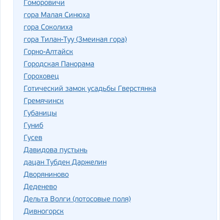
Гоморовичи
гора Малая Синюха
гора Соколиха
гора Тилан-Туу (Змеиная гора)
Горно-Алтайск
Городская Панорама
Гороховец
Готический замок усадьбы Гверстянка
Гремячинск
Губаницы
Гуниб
Гусев
Давидова пустынь
дацан Тубден Даржелин
Дворяниново
Деденево
Дельта Волги (лотосовые поля)
Дивногорск