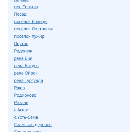
пос.Сольцы
Посад
поселок Еланцы
посёлок Листвянка
поселок Хужир
Прутня
Радонеж
река Бия
река Катунь
река Ойрок
река Тургунда
Ржев
Родионово
Рязань
с.Аскат
с.Усть-Сема
Саамская деревня