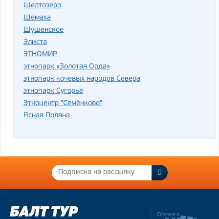
Шелтозеро
Шемаха
Шушенское
Элиста
ЭТНОМИР
этнопарк «Золотая Орда»
этнопарк кочевых народов Севера
этнопарк Сугорье
Этноцентр "Семёнково"
Ясная Поляна