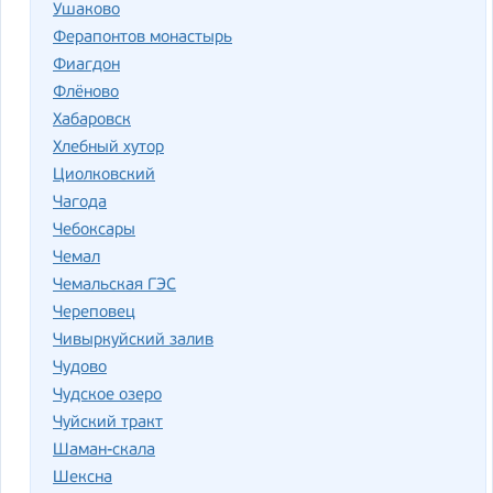
Ушаково
Ферапонтов монастырь
Фиагдон
Флёново
Хабаровск
Хлебный хутор
Циолковский
Чагода
Чебоксары
Чемал
Чемальская ГЭС
Череповец
Чивыркуйский залив
Чудово
Чудское озеро
Чуйский тракт
Шаман-скала
Шексна