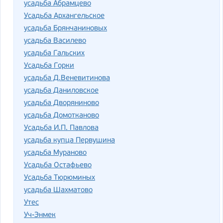
усадьба Абрамцево
Усадьба Архангельское
усадьба Брянчаниновых
усадьба Василево
усадьба Гальских
Усадьба Горки
усадьба Д.Веневитинова
усадьба Даниловское
усадьба Дворяниново
усадьба Домотканово
Усадьба И.П. Павлова
усадьба купца Первушина
усадьба Мураново
Усадьба Остафьево
Усадьба Тюрюминых
усадьба Шахматово
Утес
Уч-Энмек