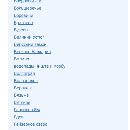
Бобровый лог
Большеречье
Боровичи
Братцево
Бузеон
Великий Устюг
Вепсский замок
Верхняя Балкария
Вилино
водопады Киште и Корбу
Волгоград
Волнаволок
Воронеж
Вязьма
Вятское
Гаврилов Ям
Гдов
Гейзерное озеро