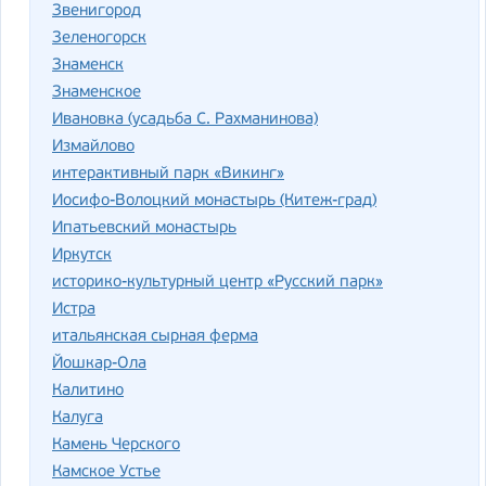
Звенигород
Зеленогорск
Знаменск
Знаменское
Ивановка (усадьба С. Рахманинова)
Измайлово
интерактивный парк «Викинг»
Иосифо-Волоцкий монастырь (Китеж-град)
Ипатьевский монастырь
Иркутск
историко-культурный центр «Русский парк»
Истра
итальянская сырная ферма
Йошкар-Ола
Калитино
Калуга
Камень Черского
Камское Устье