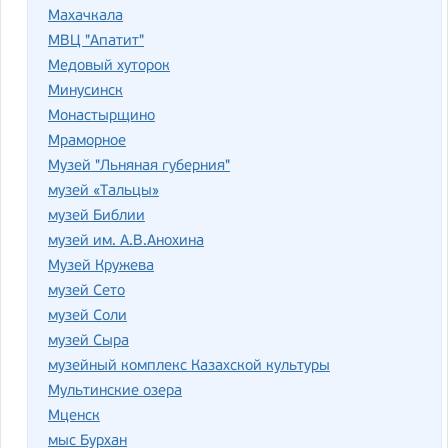
Махачкала
МВЦ "Апатит"
Медовый хуторок
Минусинск
Монастырщино
Мраморное
Музей "Льняная губерния"
музей «Тальцы»
музей Библии
музей им. А.В.Анохина
Музей Кружева
музей Сето
музей Соли
музей Сыра
музейный комплекс Казахской культуры
Мультинские озера
Мценск
мыс Бурхан