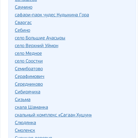
Саунино
сафари-парк чудес Кудыкина Гора
Сваргас
Себино
село Большие Ачасыры
село Верхний Уймон
село Медное
село Сростки
Семибратово
Серафимович
Середниково
Сибирячиха
Сизьма
скала Шаманка
скальный комплекс «Сагаан Хушун»
Слюдянка
Смоленск