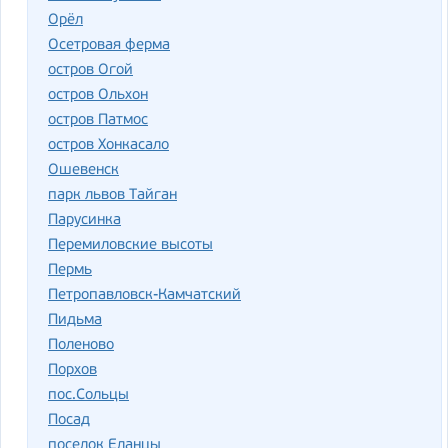
Орёл
Осетровая ферма
остров Огой
остров Ольхон
остров Патмос
остров Хонкасало
Ошевенск
парк львов Тайган
Парусинка
Перемиловские высоты
Пермь
Петропавловск-Камчатский
Пидьма
Поленово
Порхов
пос.Сольцы
Посад
поселок Еланцы