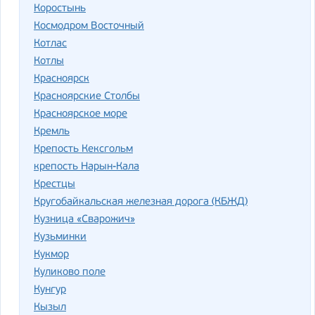
Коростынь
Космодром Восточный
Котлас
Котлы
Красноярск
Красноярские Столбы
Красноярское море
Кремль
Крепость Кексгольм
крепость Нарын-Кала
Крестцы
Кругобайкальская железная дорога (КБЖД)
Кузница «Сварожич»
Кузьминки
Кукмор
Куликово поле
Кунгур
Кызыл