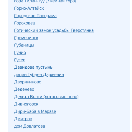
гора Тилан-Туу (Змеиная гора)
Горно-Алтайск
Городская Панорама
Гороховец
Готический замок усадьбы Гверстянка
Гремячинск
Губаницы
Гуниб
Гусев
Давидова пустынь
дацан Тубден Даржелин
Дворяниново
Деденево
Дельта Волги (лотосовые поля)
Дивногорск
Дири-Баба в Маразе
Дмитров
дом Довлатова