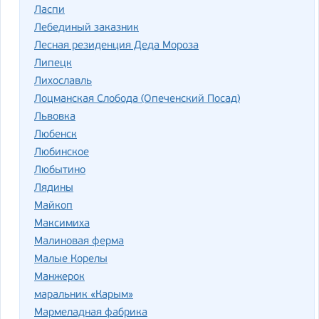
Ласпи
Лебединый заказник
Лесная резиденция Деда Мороза
Липецк
Лихославль
Лоцманская Слобода (Опеченский Посад)
Львовка
Любенск
Любинское
Любытино
Лядины
Майкоп
Максимиха
Малиновая ферма
Малые Корелы
Манжерок
маральник «Карым»
Мармеладная фабрика