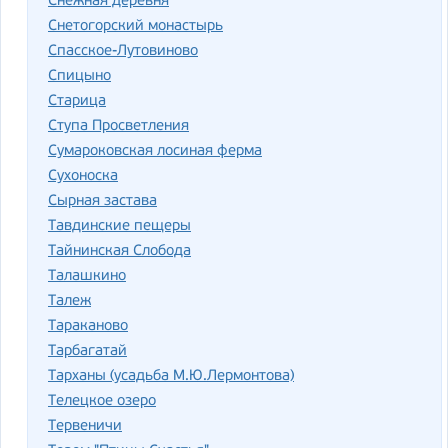
Снежная деревня
Снетогорский монастырь
Спасское-Лутовиново
Спицыно
Старица
Ступа Просветления
Сумароковская лосиная ферма
Сухоноска
Сырная застава
Тавдинские пещеры
Тайнинская Слобода
Талашкино
Талеж
Тараканово
Тарбагатай
Тарханы (усадьба М.Ю.Лермонтова)
Телецкое озеро
Тервеничи