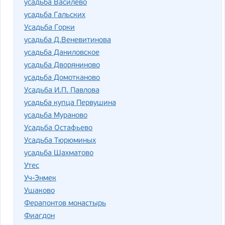
усадьба Василево
усадьба Гальских
Усадьба Горки
усадьба Д.Веневитинова
усадьба Даниловское
усадьба Дворяниново
усадьба Домотканово
Усадьба И.П. Павлова
усадьба купца Первушина
усадьба Мураново
Усадьба Остафьево
Усадьба Тюрюминых
усадьба Шахматово
Утес
Уч-Энмек
Ушаково
Ферапонтов монастырь
Фиагдон