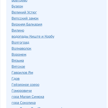
Братцево
Бузеон
Великий Устюг
Вепсский замок
Верхняя Балкария
Вилино
водопады Киште и Корбу
Волгоград
Волнаволок
Воронеж
Вязьма
Вятское
Гаврилов Ям
Гдов
Гейзерное озеро
Гоморовичи
гора Малая Синюха
гора Соколиха