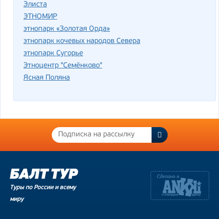
Элиста
ЭТНОМИР
этнопарк «Золотая Орда»
этнопарк кочевых народов Севера
этнопарк Сугорье
Этноцентр "Семёнково"
Ясная Поляна
Туры по России и всему
миру