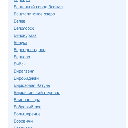
Барнаул
Башенный город Эгикал
Башталинское озеро
Белев
Белогорск
Белокуриха
Белуха
Берендеев двор
Берново
Бийск
Бирагзанг
Биробиджан
Бирюзовая Катунь
Бирюксинский перевал
Блинная гора
Бобровый лог
Большеречье
Боровичи