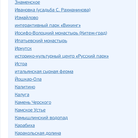
Знаменское
Ивановка (усадьба С. Рахманинова)
Измайлово
интерактивный парк «Викинг»
Иосифо-Волоцкий монастырь (Китеж-град)
Ипатьевский монастырь
Иркутск
историко-культурный центр «Русский парк»
Истра
итальянская сырная ферма
Йошкар-Ола
Калитино
Калуга
Камень Черского
Камское Устье
Камышлинский водопад
Карабиха
Каракольская долина