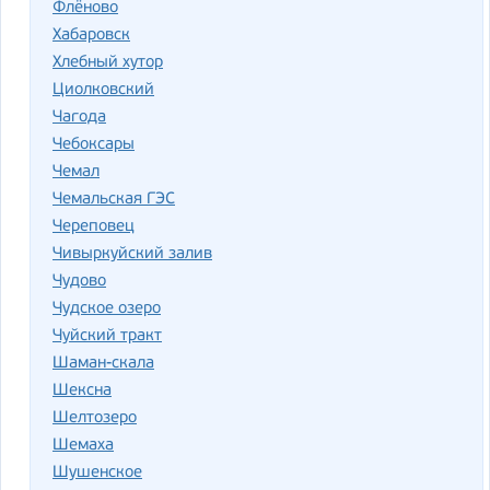
Флёново
Хабаровск
Хлебный хутор
Циолковский
Чагода
Чебоксары
Чемал
Чемальская ГЭС
Череповец
Чивыркуйский залив
Чудово
Чудское озеро
Чуйский тракт
Шаман-скала
Шексна
Шелтозеро
Шемаха
Шушенское