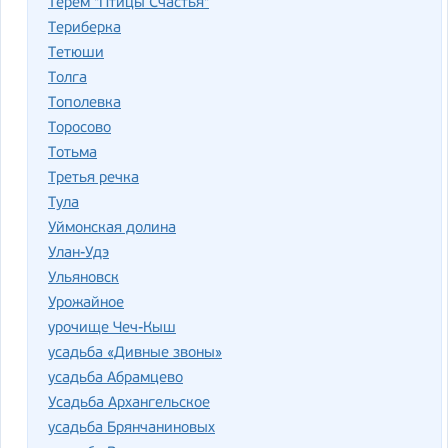
Терем "Птицы Счастья"
Териберка
Тетюши
Толга
Тополевка
Торосово
Тотьма
Третья речка
Тула
Уймонская долина
Улан-Удэ
Ульяновск
Урожайное
урочище Чеч-Кыш
усадьба «Дивные звоны»
усадьба Абрамцево
Усадьба Архангельское
усадьба Брянчаниновых