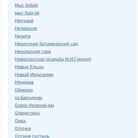
Мыс Хобой
мыс Хоргой
Научный
Нелазское
Никита
Никитский ботанический сад
Никольская гора
Новоспасское (усадьба М.И.Глинки)
Новые Ельцы
Новый Иерусалим
Няндома
Обнинск
оз.Баскунчак
Озеро Кезеной-Ам
Оленегорск
Омск
Опочка
Оптина пустынь