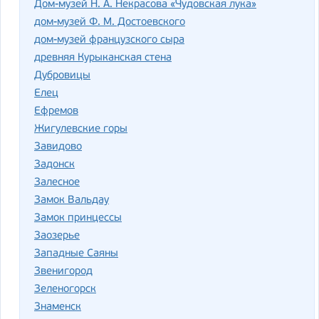
Дом-музей Н. А. Некрасова «Чудовская лука»
дом-музей Ф. М. Достоевского
дом-музей французского сыра
древняя Курыканская стена
Дубровицы
Елец
Ефремов
Жигулевские горы
Завидово
Задонск
Залесное
Замок Вальдау
Замок принцессы
Заозерье
Западные Саяны
Звенигород
Зеленогорск
Знаменск