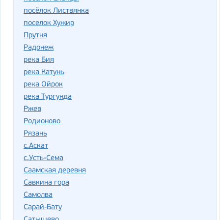
посёлок Листвянка
поселок Хужир
Прутня
Радонеж
река Бия
река Катунь
река Ойрок
река Тургунда
Ржев
Родионово
Рязань
с.Аскат
с.Усть-Сема
Саамская деревня
Савкина гора
Самолва
Сарай-Бату
Сатышево