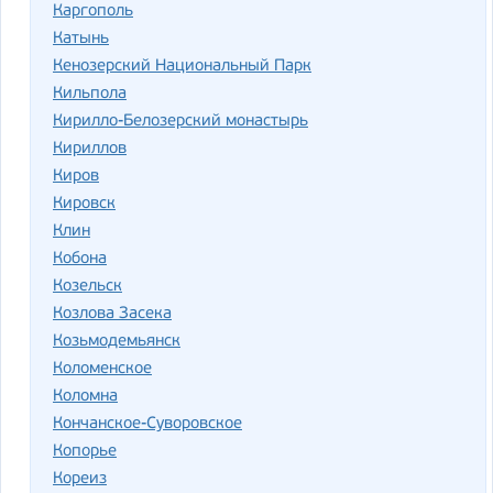
Каргополь
Катынь
Кенозерский Национальный Парк
Кильпола
Кирилло-Белозерский монастырь
Кириллов
Киров
Кировск
Клин
Кобона
Козельск
Козлова Засека
Козьмодемьянск
Коломенское
Коломна
Кончанское-Суворовское
Копорье
Кореиз