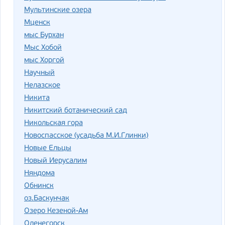
Мультинские озера
Мценск
мыс Бурхан
Мыс Хобой
мыс Хоргой
Научный
Нелазское
Никита
Никитский ботанический сад
Никольская гора
Новоспасское (усадьба М.И.Глинки)
Новые Ельцы
Новый Иерусалим
Няндома
Обнинск
оз.Баскунчак
Озеро Кезеной-Ам
Оленегорск