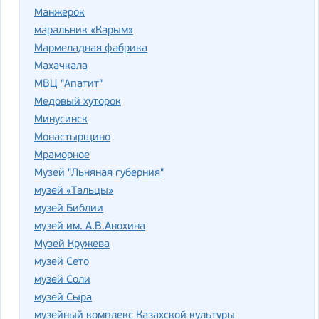
Манжерок
маральник «Карым»
Мармеладная фабрика
Махачкала
МВЦ "Апатит"
Медовый хуторок
Минусинск
Монастырщино
Мраморное
Музей "Льняная губерния"
музей «Тальцы»
музей Библии
музей им. А.В.Анохина
Музей Кружева
музей Сето
музей Соли
музей Сыра
музейный комплекс Казахской культуры