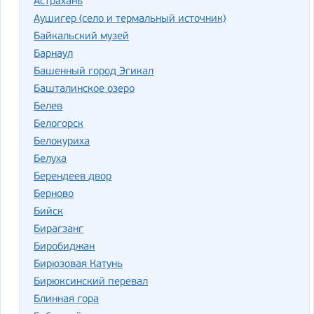
Астрахань
Аушигер (село и термальный источник)
Байкальский музей
Барнаул
Башенный город Эгикал
Башталинское озеро
Белев
Белогорск
Белокуриха
Белуха
Берендеев двор
Берново
Бийск
Бирагзанг
Биробиджан
Бирюзовая Катунь
Бирюксинский перевал
Блинная гора