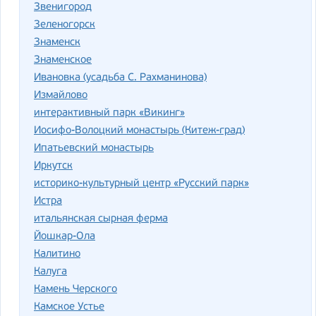
Звенигород
Зеленогорск
Знаменск
Знаменское
Ивановка (усадьба С. Рахманинова)
Измайлово
интерактивный парк «Викинг»
Иосифо-Волоцкий монастырь (Китеж-град)
Ипатьевский монастырь
Иркутск
историко-культурный центр «Русский парк»
Истра
итальянская сырная ферма
Йошкар-Ола
Калитино
Калуга
Камень Черского
Камское Устье