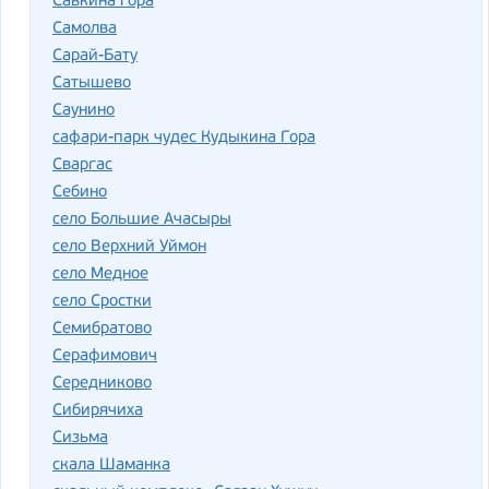
Савкина гора
Самолва
Сарай-Бату
Сатышево
Саунино
сафари-парк чудес Кудыкина Гора
Сваргас
Себино
село Большие Ачасыры
село Верхний Уймон
село Медное
село Сростки
Семибратово
Серафимович
Середниково
Сибирячиха
Сизьма
скала Шаманка