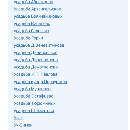
усадьба Абрамцево
Усадьба Архангельское
усадьба Брянчаниновых
усадьба Василево
усадьба Гальских
Усадьба Горки
усадьба Д.Веневитинова
усадьба Даниловское
усадьба Дворяниново
усадьба Домотканово
Усадьба И.П. Павлова
усадьба купца Первушина
усадьба Мураново
Усадьба Остафьево
Усадьба Тюрюминых
усадьба Шахматово
Утес
Уч-Энмек