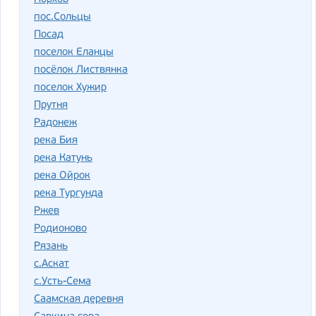
пос.Сольцы
Посад
поселок Еланцы
посёлок Листвянка
поселок Хужир
Прутня
Радонеж
река Бия
река Катунь
река Ойрок
река Тургунда
Ржев
Родионово
Рязань
с.Аскат
с.Усть-Сема
Саамская деревня