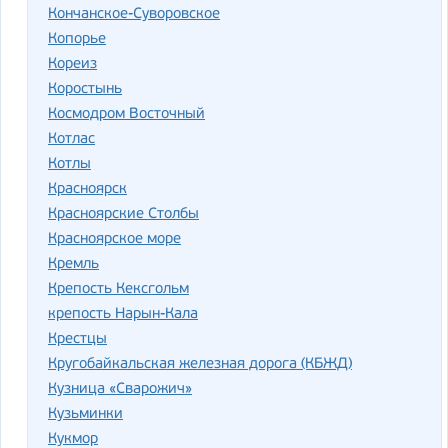
Кончанское-Суворовское
Копорье
Кореиз
Коростынь
Космодром Восточный
Котлас
Котлы
Красноярск
Красноярские Столбы
Красноярское море
Кремль
Крепость Кексгольм
крепость Нарын-Кала
Крестцы
Кругобайкальская железная дорога (КБЖД)
Кузница «Сварожич»
Кузьминки
Кукмор