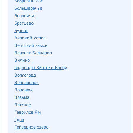
Бобровый лог
Большеречье
Боровичи
Братцево
Бузеон
Великий Устюг
Вепсский замок
Верхняя Балкария
Вилино
водопады Киште и Корбу
Волгоград
Волнаволок
Воронеж
Вязьма
Вятское
Гаврилов Ям
Гдов
Гейзерное озеро