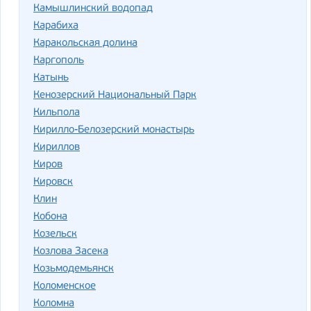
Камышлинский водопад
Карабиха
Каракольская долина
Каргополь
Катынь
Кенозерский Национальный Парк
Кильпола
Кирилло-Белозерский монастырь
Кириллов
Киров
Кировск
Клин
Кобона
Козельск
Козлова Засека
Козьмодемьянск
Коломенское
Коломна