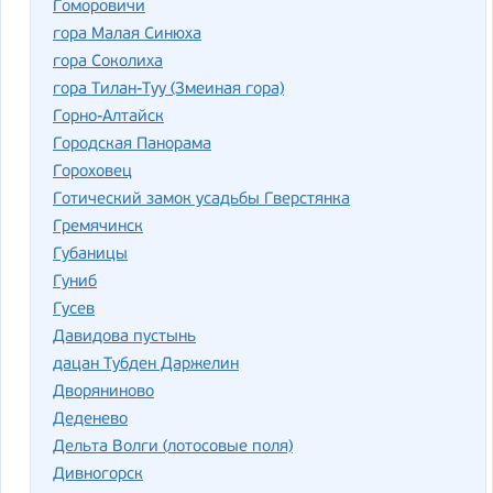
Гоморовичи
гора Малая Синюха
гора Соколиха
гора Тилан-Туу (Змеиная гора)
Горно-Алтайск
Городская Панорама
Гороховец
Готический замок усадьбы Гверстянка
Гремячинск
Губаницы
Гуниб
Гусев
Давидова пустынь
дацан Тубден Даржелин
Дворяниново
Деденево
Дельта Волги (лотосовые поля)
Дивногорск