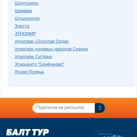
Шелтозеро
Шемаха
Шушенское
Элиста
ЭТНОМИР
этнопарк «Золотая Орда»
этнопарк кочевых народов Севера
этнопарк Сугорье
Этноцентр "Семёнково"
Ясная Поляна