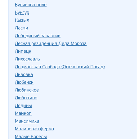
Куликово поле
Кунгур
Кызыл
Ласпи
Лебединый заказник
Лесная резиденция Деда Мороза
Липецк
Лихославль
Лоцманская Слобода (Опеченский Посад)
Львовка
Любенск
Любинское
Любытино
Лядины
Майкоп
Максимиха
Малиновая ферма
Малые Корелы