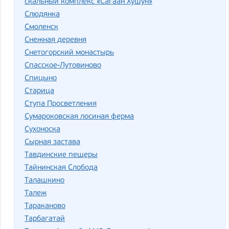
скальный комплекс «Сагаан Хушун»
Слюдянка
Смоленск
Снежная деревня
Снетогорский монастырь
Спасское-Лутовиново
Спицыно
Старица
Ступа Просветления
Сумароковская лосиная ферма
Сухоноска
Сырная застава
Тавдинские пещеры
Тайнинская Слобода
Талашкино
Талеж
Тараканово
Тарбагатай