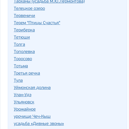
Тарханы (усадьба М.Ю.Лермонтова)
Телецкое озеро
Тервеничи
Терем "Птицы Счастья"
Териберка
Тетюши
Толга
Тополевка
Торосово
Тотьма
Третья речка
Тула
Уймонская долина
Улан-Удэ
Ульяновск
Урожайное
урочище Чеч-Кыш
усадьба «Дивные звоны»