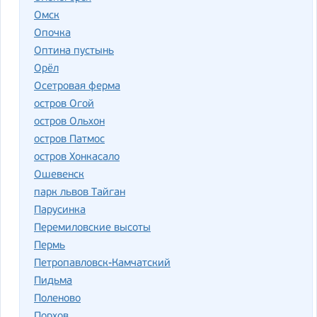
Омск
Опочка
Оптина пустынь
Орёл
Осетровая ферма
остров Огой
остров Ольхон
остров Патмос
остров Хонкасало
Ошевенск
парк львов Тайган
Парусинка
Перемиловские высоты
Пермь
Петропавловск-Камчатский
Пидьма
Поленово
Порхов