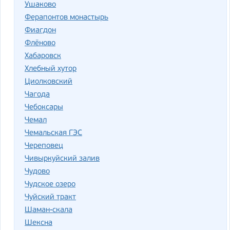
Ушаково
Ферапонтов монастырь
Фиагдон
Флёново
Хабаровск
Хлебный хутор
Циолковский
Чагода
Чебоксары
Чемал
Чемальская ГЭС
Череповец
Чивыркуйский залив
Чудово
Чудское озеро
Чуйский тракт
Шаман-скала
Шексна