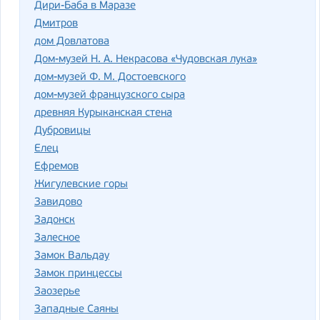
Дири-Баба в Маразе
Дмитров
дом Довлатова
Дом-музей Н. А. Некрасова «Чудовская лука»
дом-музей Ф. М. Достоевского
дом-музей французского сыра
древняя Курыканская стена
Дубровицы
Елец
Ефремов
Жигулевские горы
Завидово
Задонск
Залесное
Замок Вальдау
Замок принцессы
Заозерье
Западные Саяны