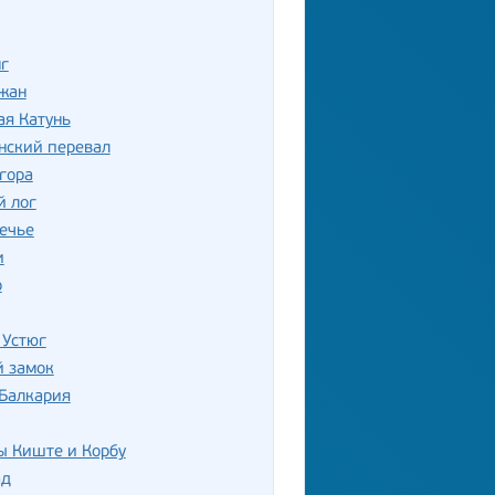
г
жан
ая Катунь
нский перевал
гора
й лог
ечье
и
о
 Устюг
й замок
 Балкария
ы Киште и Корбу
ад