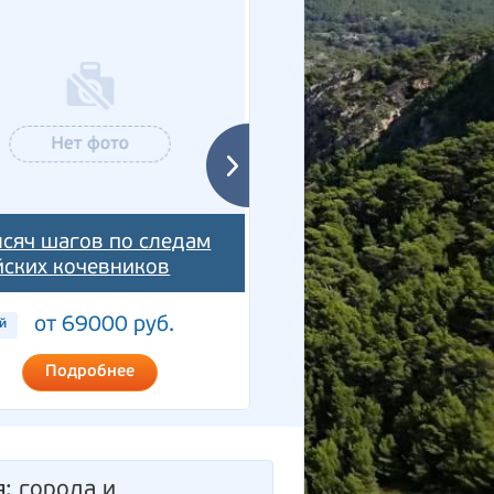
ысяч шагов по следам
йских кочевников
Здравствуй, Алтай!
от 69000 руб.
от 77000 ру
й
7 дней
Подробнее
Подробнее
я
: города и