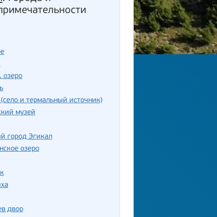
примечательности
ое
ш
, озеро
ь
(село и термальный источник)
ский музей
й город Эгикал
нское озеро
к
иха
ев двор