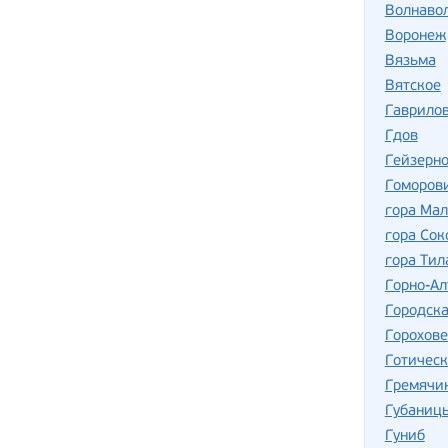
Волнаво
Воронеж
Вязьма
Вятское
Гаврило
Гдов
Гейзерно
Гоморов
гора Ма
гора Сок
гора Тил
Горно-Ал
Городск
Горохов
Готическ
Гремячи
Губаниц
Гуниб