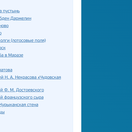
а пустынь
убден Даржелин
ново
о
олги (лотосовые поля)
рск
а в Маразе
латова
й Н. А. Некрасова «Чудовская
й Ф. М. Достоевского
й французского сыра
Курыканская стена
цы