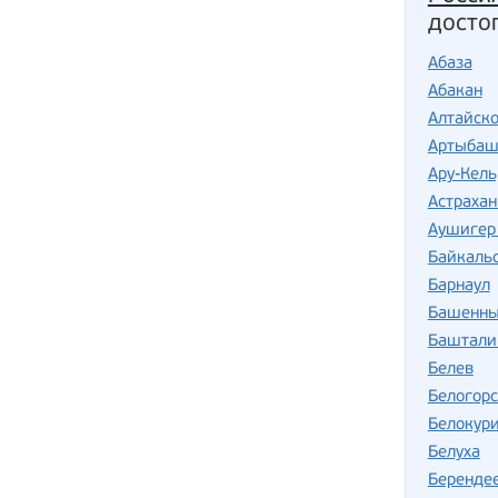
досто
Абаза
Абакан
Алтайск
Артыба
Ару-Кель
Астрахан
Аушигер 
Байкаль
Барнаул
Башенны
Баштали
Белев
Белогорс
Белокур
Белуха
Беренде