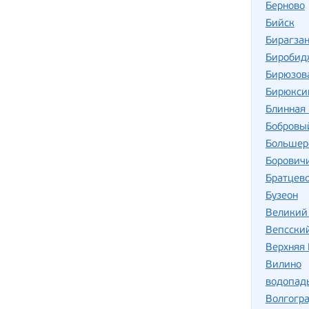
Берново
Бийск
Бирагзан
Биробид
Бирюзов
Бирюкси
Блинная 
Бобровы
Большер
Борович
Братцев
Бузеон
Великий
Вепсски
Верхняя
Вилино
водопад
Волгогр