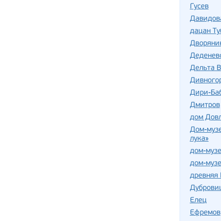
Гусев
Давидов
дацан Т
Дворяни
Деденев
Дельта В
Дивного
Дири-Баб
Дмитров
дом Дов
Дом-музе
лука»
дом-музе
дом-музе
древняя 
Дуброви
Елец
Ефремов