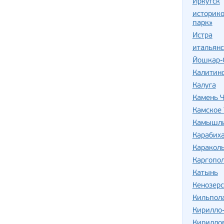
Иркутск
историко
парк»
Истра
итальян
Йошкар-
Калитин
Калуга
Камень Ч
Камское 
Камышли
Карабих
Караколь
Каргопо
Катынь
Кенозер
Кильпол
Кирилло
Кирилло