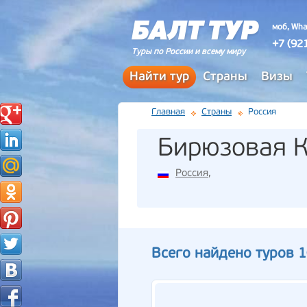
моб, Wha
+7 (92
Туры по России и всему миру
Найти тур
Страны
Визы
Главная
Страны
Россия
Бирюзовая К
Россия
,
Всего найдено туров 