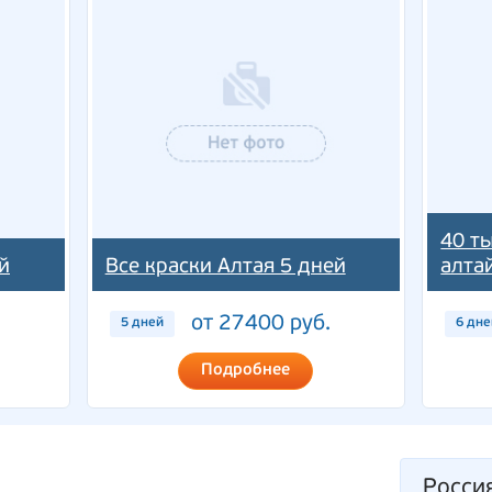
40 т
й
Все краски Алтая 5 дней
алта
от 27400 руб.
5 дней
6 дне
Подробнее
Росси