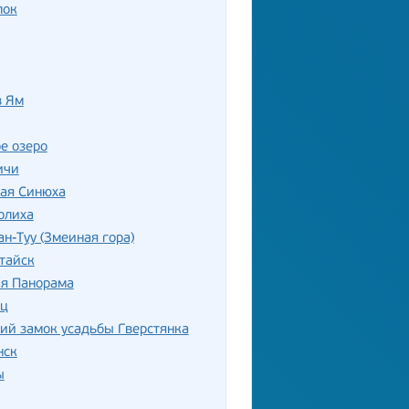
лок
в Ям
е озеро
ичи
лая Синюха
олиха
ан-Туу (Змеиная гора)
тайск
ая Панорама
ец
ий замок усадьбы Гверстянка
нск
ы