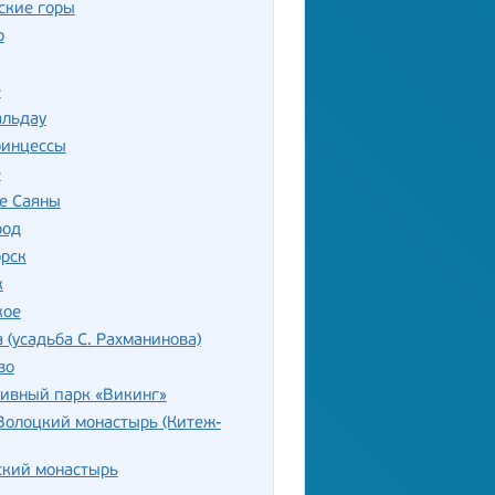
ские горы
о
е
альдау
ринцессы
е
е Саяны
род
орск
к
кое
 (усадьба С. Рахманинова)
во
тивный парк «Викинг»
Волоцкий монастырь (Китеж-
ский монастырь