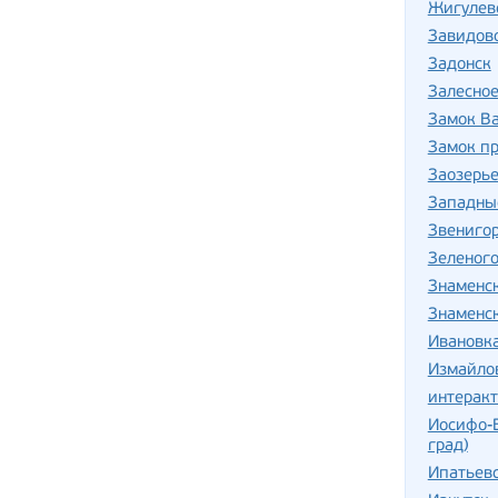
Жигулев
Завидов
Задонск
Залесно
Замок В
Замок п
Заозерь
Западны
Звениго
Зеленог
Знаменс
Знаменс
Ивановка
Измайло
интерак
Иосифо-
град)
Ипатьев