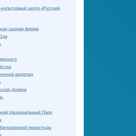
-культурный центр «Русский
ская сырная ферма
Ола
о
ерского
Устье
нский водопад
а
ская долина
ль
ский Национальный Парк
а
-Белозерский монастырь
в