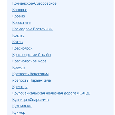
Кончанское-Суворовское
Копорье
Кореиз
Коростынь
Космодром Восточный
Котлас
Котлы
Красноярск
Красноярские Столбы
Красноярское море
Кремль
Крепость Кексгольм
крепость Нарын-Кала
Крестцы
Кругобайкальская железная дорога (КБЖД)
Кузница «Сварожич»
Кузьминки
Кукмор