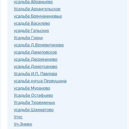
усадьба Абрамцево
Усадьба Архангельское
усадьба Брянчаниновых
усадьба Василево
усадьба Гальских
Усадьба Горки
усадьба Д.Веневитинова
усадьба Даниловское
усадьба Дворяниново
усадьба Домотканово
Усадьба И.П. Павлова
усадьба купца Первушина
усадьба Мураново
Усадьба Остафьево
Усадьба Тюрюминых
усадьба Шахматово
Утес
Уч-Энмек