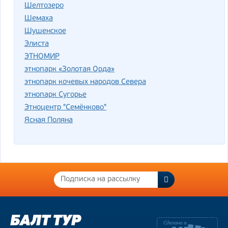
Шелтозеро
Шемаха
Шушенское
Элиста
ЭТНОМИР
этнопарк «Золотая Орда»
этнопарк кочевых народов Севера
этнопарк Сугорье
Этноцентр "Семёнково"
Ясная Поляна