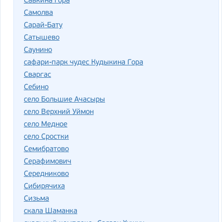
Савкина гора
Самолва
Сарай-Бату
Сатышево
Саунино
сафари-парк чудес Кудыкина Гора
Сваргас
Себино
село Большие Ачасыры
село Верхний Уймон
село Медное
село Сростки
Семибратово
Серафимович
Середниково
Сибирячиха
Сизьма
скала Шаманка