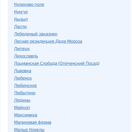
Куликово поле
Кунгур
Кызыл
Ласпи
Лебединый заказник
Лесная резиденция Деда Мороза
Липецк
Лихославль
Лоцманская Слобода (Опеченский Посад)
Львовка
Любенск
Любинское
Любытино
Лядины
Майкоп
Максимиха
Малиновая ферма
Малые Корелы