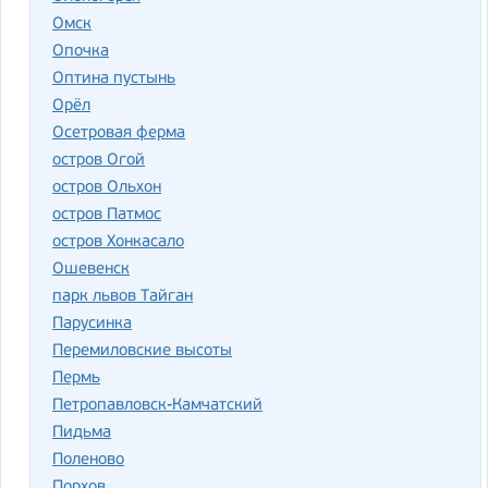
Омск
Опочка
Оптина пустынь
Орёл
Осетровая ферма
остров Огой
остров Ольхон
остров Патмос
остров Хонкасало
Ошевенск
парк львов Тайган
Парусинка
Перемиловские высоты
Пермь
Петропавловск-Камчатский
Пидьма
Поленово
Порхов