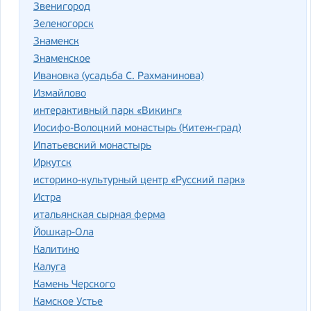
Звенигород
Зеленогорск
Знаменск
Знаменское
Ивановка (усадьба С. Рахманинова)
Измайлово
интерактивный парк «Викинг»
Иосифо-Волоцкий монастырь (Китеж-град)
Ипатьевский монастырь
Иркутск
историко-культурный центр «Русский парк»
Истра
итальянская сырная ферма
Йошкар-Ола
Калитино
Калуга
Камень Черского
Камское Устье