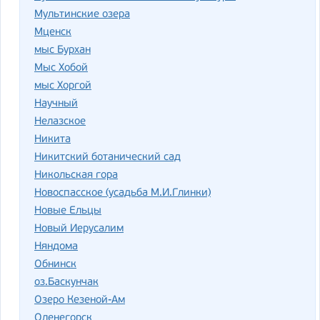
Мультинские озера
Мценск
мыс Бурхан
Мыс Хобой
мыс Хоргой
Научный
Нелазское
Никита
Никитский ботанический сад
Никольская гора
Новоспасское (усадьба М.И.Глинки)
Новые Ельцы
Новый Иерусалим
Няндома
Обнинск
оз.Баскунчак
Озеро Кезеной-Ам
Оленегорск