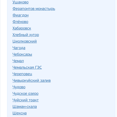
Ушаково
Ферапонтов монастырь
Фиагдон
Флёново
Хабаровск
Хлебный хутор
Циолковский
Чагода
Чебоксары
Чемал
Чемальская ГЭС
Череповец
Чивыркуйский залив
Чудово
Чудское озеро
Чуйский тракт
Шаман-скала
Шексна