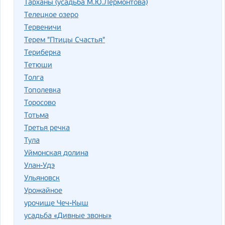
Тарханы (усадьба М.Ю.Лермонтова)
Телецкое озеро
Тервеничи
Терем "Птицы Счастья"
Териберка
Тетюши
Толга
Тополевка
Торосово
Тотьма
Третья речка
Тула
Уймонская долина
Улан-Удэ
Ульяновск
Урожайное
урочище Чеч-Кыш
усадьба «Дивные звоны»