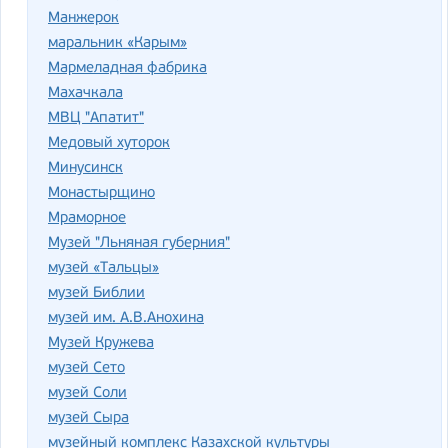
Манжерок
маральник «Карым»
Мармеладная фабрика
Махачкала
МВЦ "Апатит"
Медовый хуторок
Минусинск
Монастырщино
Мраморное
Музей "Льняная губерния"
музей «Тальцы»
музей Библии
музей им. А.В.Анохина
Музей Кружева
музей Сето
музей Соли
музей Сыра
музейный комплекс Казахской культуры