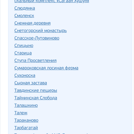
скальный комплекс «Сагаан Хушун»
Слюдянка
Смоленск
Снежная деревня
Снетогорский монастырь
Спасское-Лутовиново
Спицыно
Старица
Ступа Просветления
Сумароковская лосиная ферма
Сухоноска
Сырная застава
Тавдинские пещеры
Тайнинская Слобода
Талашкино
Талеж
Тараканово
Тарбагатай