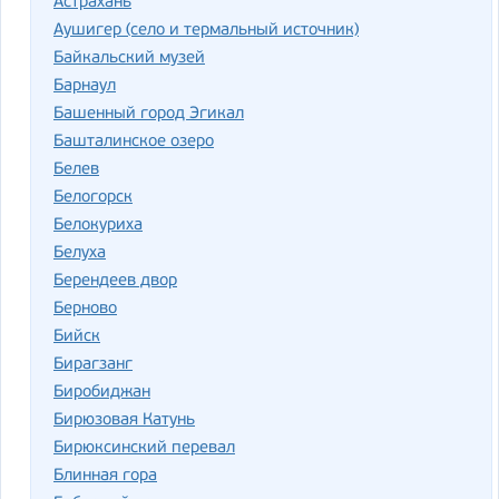
Астрахань
Аушигер (село и термальный источник)
Байкальский музей
Барнаул
Башенный город Эгикал
Башталинское озеро
Белев
Белогорск
Белокуриха
Белуха
Берендеев двор
Берново
Бийск
Бирагзанг
Биробиджан
Бирюзовая Катунь
Бирюксинский перевал
Блинная гора