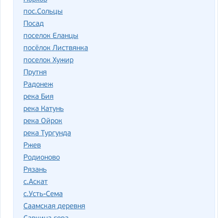
пос.Сольцы
Посад
поселок Еланцы
посёлок Листвянка
поселок Хужир
Прутня
Радонеж
река Бия
река Катунь
река Ойрок
река Тургунда
Ржев
Родионово
Рязань
с.Аскат
с.Усть-Сема
Саамская деревня