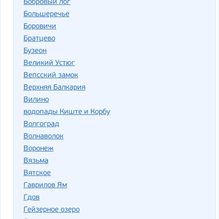
Бобровый лог
Большеречье
Боровичи
Братцево
Бузеон
Великий Устюг
Вепсский замок
Верхняя Балкария
Вилино
водопады Киште и Корбу
Волгоград
Волнаволок
Воронеж
Вязьма
Вятское
Гаврилов Ям
Гдов
Гейзерное озеро