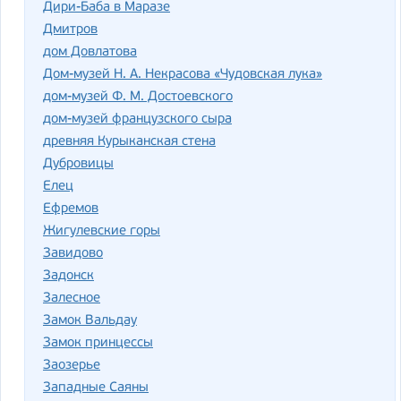
Дири-Баба в Маразе
Дмитров
дом Довлатова
Дом-музей Н. А. Некрасова «Чудовская лука»
дом-музей Ф. М. Достоевского
дом-музей французского сыра
древняя Курыканская стена
Дубровицы
Елец
Ефремов
Жигулевские горы
Завидово
Задонск
Залесное
Замок Вальдау
Замок принцессы
Заозерье
Западные Саяны