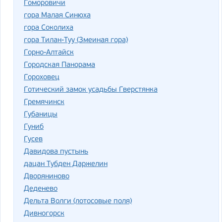
Гоморовичи
гора Малая Синюха
гора Соколиха
гора Тилан-Туу (Змеиная гора)
Горно-Алтайск
Городская Панорама
Гороховец
Готический замок усадьбы Гверстянка
Гремячинск
Губаницы
Гуниб
Гусев
Давидова пустынь
дацан Тубден Даржелин
Дворяниново
Деденево
Дельта Волги (лотосовые поля)
Дивногорск