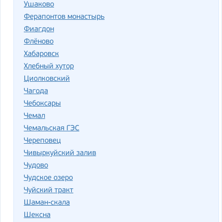
Ушаково
Ферапонтов монастырь
Фиагдон
Флёново
Хабаровск
Хлебный хутор
Циолковский
Чагода
Чебоксары
Чемал
Чемальская ГЭС
Череповец
Чивыркуйский залив
Чудово
Чудское озеро
Чуйский тракт
Шаман-скала
Шексна