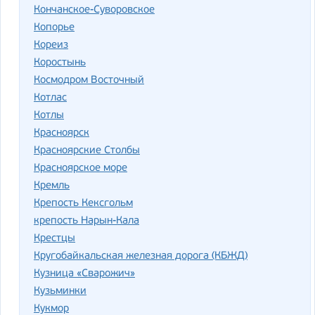
Кончанское-Суворовское
Копорье
Кореиз
Коростынь
Космодром Восточный
Котлас
Котлы
Красноярск
Красноярские Столбы
Красноярское море
Кремль
Крепость Кексгольм
крепость Нарын-Кала
Крестцы
Кругобайкальская железная дорога (КБЖД)
Кузница «Сварожич»
Кузьминки
Кукмор