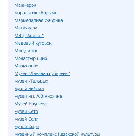
Манжерок
маральник «Карым»
Мармеладная фабрика
Махачкала
МВЦ "Апатит"
Медовый хуторок
Минусинск
Монастырщино
Мраморное
Музей "Льняная губерния"
музей «Тальцы»
музей Библии
музей им. А.В.Анохина
Музей Кружева
музей Сето
музей Соли
музей Сыра
музейный комплекс Казахской культуры