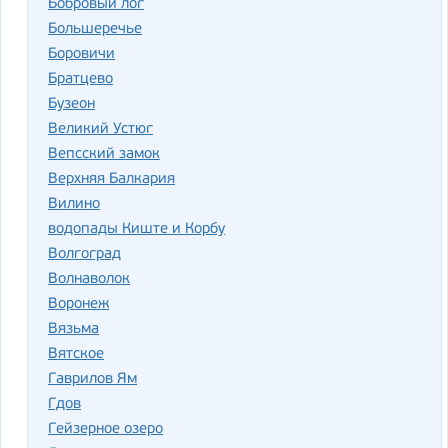
Бобровый лог
Большеречье
Боровичи
Братцево
Бузеон
Великий Устюг
Вепсский замок
Верхняя Балкария
Вилино
водопады Киште и Корбу
Волгоград
Волнаволок
Воронеж
Вязьма
Вятское
Гаврилов Ям
Гдов
Гейзерное озеро