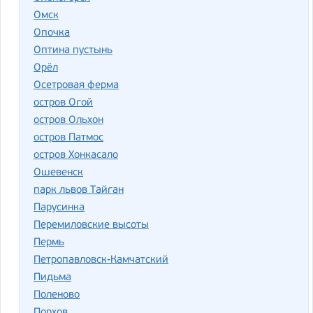
Омск
Опочка
Оптина пустынь
Орёл
Осетровая ферма
остров Огой
остров Ольхон
остров Патмос
остров Хонкасало
Ошевенск
парк львов Тайган
Парусинка
Перемиловские высоты
Пермь
Петропавловск-Камчатский
Пидьма
Поленово
Порхов