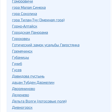
Гоморовичи
гора Малая Синюха
гора Соколиха
гора Тилан-Туу (Змеиная гора)
Горно-Алтайск
Городская Панорама
Гороховец
Готический замок усадьбы Гверстянка
Гремячинск
Губаницы
Гуниб
Гусев
Давидова пустынь
дацан Тубден Даржелин
Дворяниново
Деденево
Дельта Волги (лотосовые поля)
Дивногорск