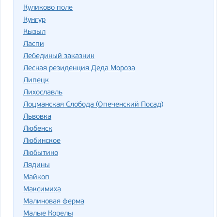
Куликово поле
Кунгур
Кызыл
Ласпи
Лебединый заказник
Лесная резиденция Деда Мороза
Липецк
Лихославль
Лоцманская Слобода (Опеченский Посад)
Львовка
Любенск
Любинское
Любытино
Лядины
Майкоп
Максимиха
Малиновая ферма
Малые Корелы