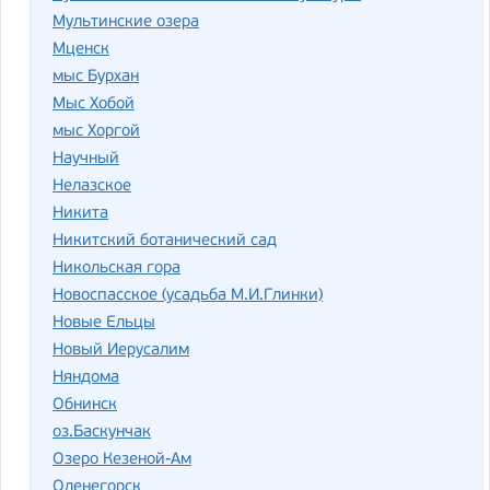
Мультинские озера
Мценск
мыс Бурхан
Мыс Хобой
мыс Хоргой
Научный
Нелазское
Никита
Никитский ботанический сад
Никольская гора
Новоспасское (усадьба М.И.Глинки)
Новые Ельцы
Новый Иерусалим
Няндома
Обнинск
оз.Баскунчак
Озеро Кезеной-Ам
Оленегорск