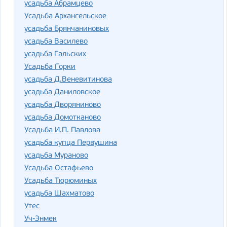
усадьба Абрамцево
Усадьба Архангельское
усадьба Брянчаниновых
усадьба Василево
усадьба Гальских
Усадьба Горки
усадьба Д.Веневитинова
усадьба Даниловское
усадьба Дворяниново
усадьба Домотканово
Усадьба И.П. Павлова
усадьба купца Первушина
усадьба Мураново
Усадьба Остафьево
Усадьба Тюрюминых
усадьба Шахматово
Утес
Уч-Энмек