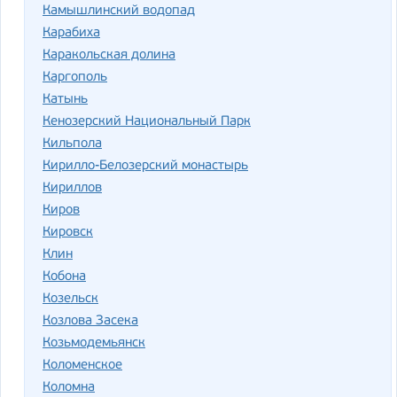
Камышлинский водопад
Карабиха
Каракольская долина
Каргополь
Катынь
Кенозерский Национальный Парк
Кильпола
Кирилло-Белозерский монастырь
Кириллов
Киров
Кировск
Клин
Кобона
Козельск
Козлова Засека
Козьмодемьянск
Коломенское
Коломна