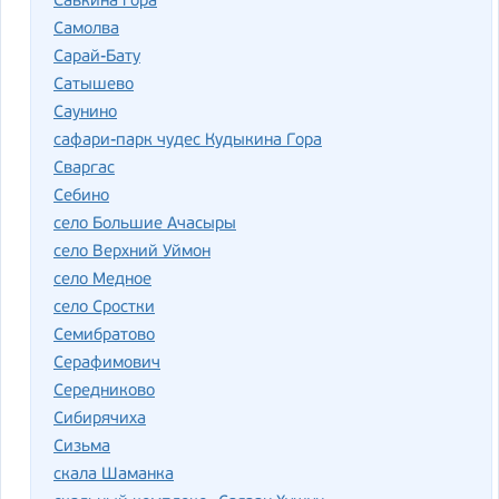
Савкина гора
Самолва
Сарай-Бату
Сатышево
Саунино
сафари-парк чудес Кудыкина Гора
Сваргас
Себино
село Большие Ачасыры
село Верхний Уймон
село Медное
село Сростки
Семибратово
Серафимович
Середниково
Сибирячиха
Сизьма
скала Шаманка