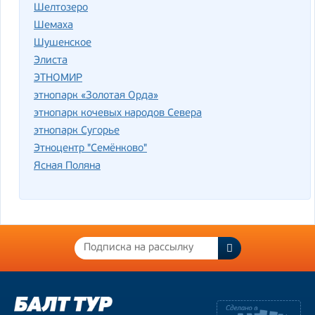
Шелтозеро
Шемаха
Шушенское
Элиста
ЭТНОМИР
этнопарк «Золотая Орда»
этнопарк кочевых народов Севера
этнопарк Сугорье
Этноцентр "Семёнково"
Ясная Поляна