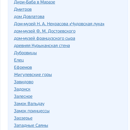
Дири-Баба в Маразе
Дмитров
дом Довлатова
Дом-музей Н. А. Некрасова «Чудовская лука»
дом-музей Ф. М. Достоевского
дом-музей французского сыра
древняя Курыканская стена
Дубровицы
Елец
Ефремов
Жигулевские горы
Завидово
Задонск
Залесное
Замок Вальдау
Замок принцессы
Заозерье
Западные Саяны