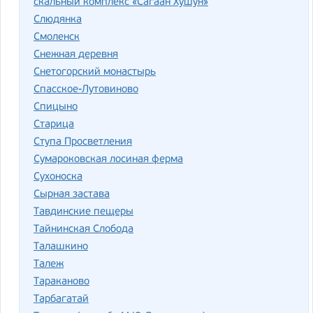
скальный комплекс «Сагаан Хушун»
Слюдянка
Смоленск
Снежная деревня
Снетогорский монастырь
Спасское-Лутовиново
Спицыно
Старица
Ступа Просветления
Сумароковская лосиная ферма
Сухоноска
Сырная застава
Тавдинские пещеры
Тайнинская Слобода
Талашкино
Талеж
Тараканово
Тарбагатай