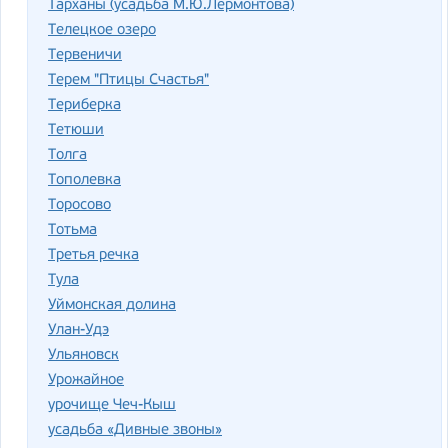
Тарханы (усадьба М.Ю.Лермонтова)
Телецкое озеро
Тервеничи
Терем "Птицы Счастья"
Териберка
Тетюши
Толга
Тополевка
Торосово
Тотьма
Третья речка
Тула
Уймонская долина
Улан-Удэ
Ульяновск
Урожайное
урочище Чеч-Кыш
усадьба «Дивные звоны»