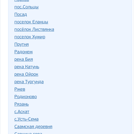
пос.Сольцы
Посад
поселок Еланцы
посёлок Листвянка
поселок Хужир
Прутня
Радонеж
река Бия
река Катунь
река Ойрок
река Тургунда
Ржев
Родионово
Рязань
с.Аскат
с.Усть-Сема
Саамская деревня