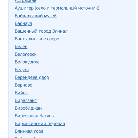
Астрахань
Аушигер (село и термальный источник)
Байкальский музей
Барнаул
Башенный город Эгикал
Башталинское озеро
Белев
Белогорск
Белокуриха
Белуха
Берендеев двор
Берново
Бийск
Бирагзанг
Биробиджан
Бирюзовая Катунь
Бирюксинский перевал
Блинная гора