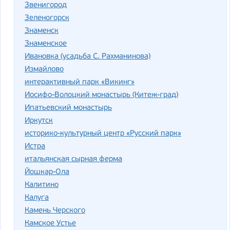
Звенигород
Зеленогорск
Знаменск
Знаменское
Ивановка (усадьба С. Рахманинова)
Измайлово
интерактивный парк «Викинг»
Иосифо-Волоцкий монастырь (Китеж-град)
Ипатьевский монастырь
Иркутск
историко-культурный центр «Русский парк»
Истра
итальянская сырная ферма
Йошкар-Ола
Калитино
Калуга
Камень Черского
Камское Устье