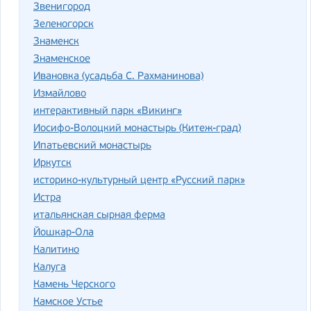
Звенигород
Зеленогорск
Знаменск
Знаменское
Ивановка (усадьба С. Рахманинова)
Измайлово
интерактивный парк «Викинг»
Иосифо-Волоцкий монастырь (Китеж-град)
Ипатьевский монастырь
Иркутск
историко-культурный центр «Русский парк»
Истра
итальянская сырная ферма
Йошкар-Ола
Калитино
Калуга
Камень Черского
Камское Устье