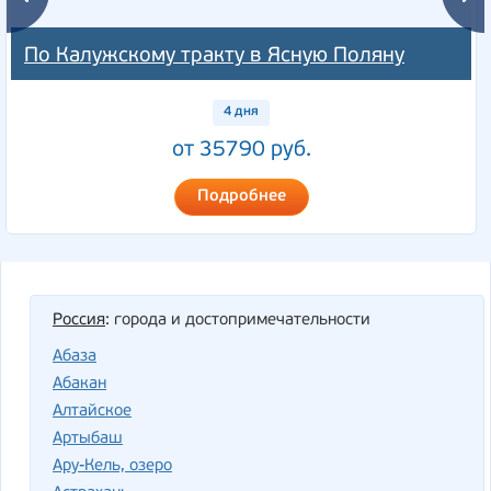
По Калужскому тракту в Ясную Поляну
4 дня
от 35790 руб.
Подробнее
Россия
: города и достопримечательности
Абаза
Абакан
Алтайское
Артыбаш
Ару-Кель, озеро