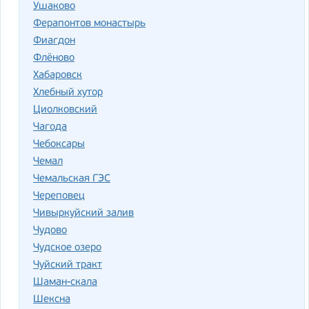
Ушаково
Ферапонтов монастырь
Фиагдон
Флёново
Хабаровск
Хлебный хутор
Циолковский
Чагода
Чебоксары
Чемал
Чемальская ГЭС
Череповец
Чивыркуйский залив
Чудово
Чудское озеро
Чуйский тракт
Шаман-скала
Шексна