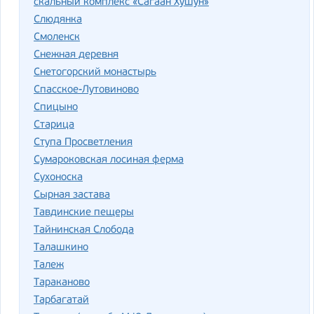
скальный комплекс «Сагаан Хушун»
Слюдянка
Смоленск
Снежная деревня
Снетогорский монастырь
Спасское-Лутовиново
Спицыно
Старица
Ступа Просветления
Сумароковская лосиная ферма
Сухоноска
Сырная застава
Тавдинские пещеры
Тайнинская Слобода
Талашкино
Талеж
Тараканово
Тарбагатай