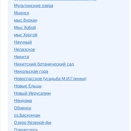
Мультинские озера
Мценск
мыс Бурхан
Мыс Хобой
мыс Хоргой
Научный
Нелазское
Никита
Никитский ботанический сад
Никольская гора
Новоспасское (усадьба М.И.Глинки)
Новые Ельцы
Новый Иерусалим
Няндома
Обнинск
оз.Баскунчак
Озеро Кезеной-Ам
Оленегорск