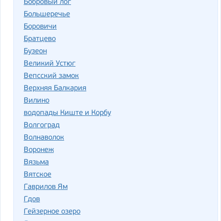
Бобровый лог
Большеречье
Боровичи
Братцево
Бузеон
Великий Устюг
Вепсский замок
Верхняя Балкария
Вилино
водопады Киште и Корбу
Волгоград
Волнаволок
Воронеж
Вязьма
Вятское
Гаврилов Ям
Гдов
Гейзерное озеро