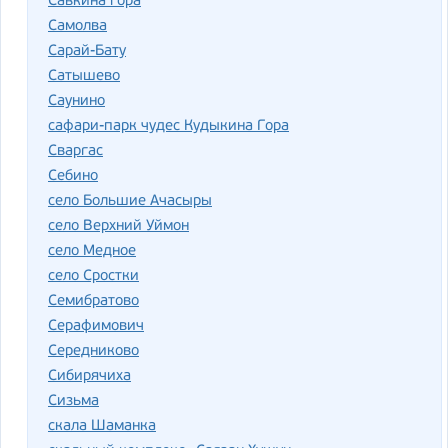
Савкина гора
Самолва
Сарай-Бату
Сатышево
Саунино
сафари-парк чудес Кудыкина Гора
Сваргас
Себино
село Большие Ачасыры
село Верхний Уймон
село Медное
село Сростки
Семибратово
Серафимович
Середниково
Сибирячиха
Сизьма
скала Шаманка