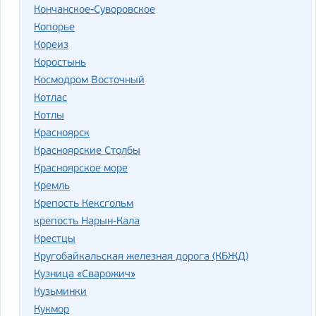
Кончанское-Суворовское
Копорье
Кореиз
Коростынь
Космодром Восточный
Котлас
Котлы
Красноярск
Красноярские Столбы
Красноярское море
Кремль
Крепость Кексгольм
крепость Нарын-Кала
Крестцы
Кругобайкальская железная дорога (КБЖД)
Кузница «Сварожич»
Кузьминки
Кукмор