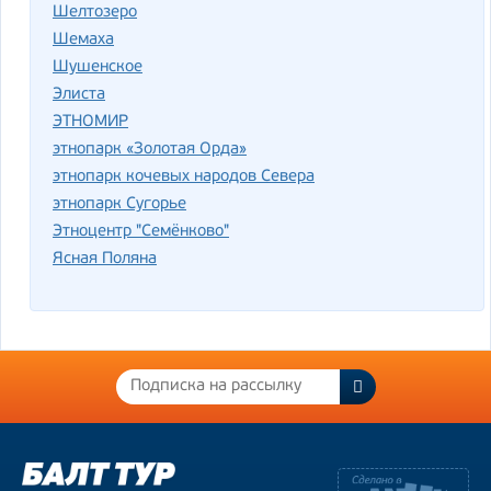
Шелтозеро
Шемаха
Шушенское
Элиста
ЭТНОМИР
этнопарк «Золотая Орда»
этнопарк кочевых народов Севера
этнопарк Сугорье
Этноцентр "Семёнково"
Ясная Поляна