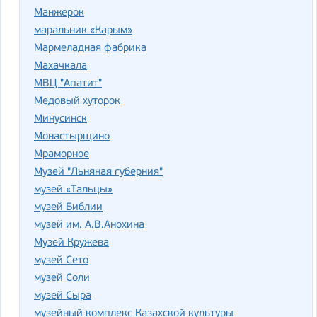
Манжерок
маральник «Карым»
Мармеладная фабрика
Махачкала
МВЦ "Апатит"
Медовый хуторок
Минусинск
Монастырщино
Мраморное
Музей "Льняная губерния"
музей «Тальцы»
музей Библии
музей им. А.В.Анохина
Музей Кружева
музей Сето
музей Соли
музей Сыра
музейный комплекс Казахской культуры