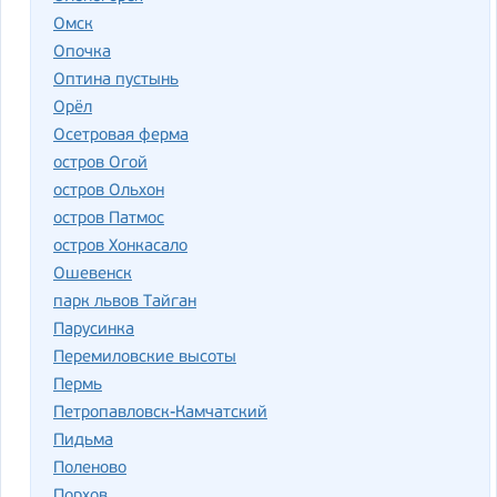
Омск
Опочка
Оптина пустынь
Орёл
Осетровая ферма
остров Огой
остров Ольхон
остров Патмос
остров Хонкасало
Ошевенск
парк львов Тайган
Парусинка
Перемиловские высоты
Пермь
Петропавловск-Камчатский
Пидьма
Поленово
Порхов