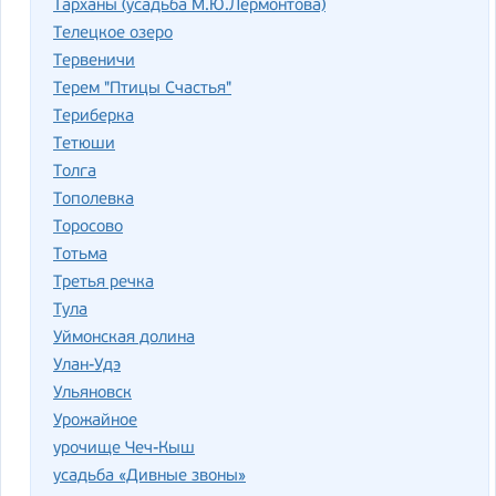
Тарханы (усадьба М.Ю.Лермонтова)
Телецкое озеро
Тервеничи
Терем "Птицы Счастья"
Териберка
Тетюши
Толга
Тополевка
Торосово
Тотьма
Третья речка
Тула
Уймонская долина
Улан-Удэ
Ульяновск
Урожайное
урочище Чеч-Кыш
усадьба «Дивные звоны»