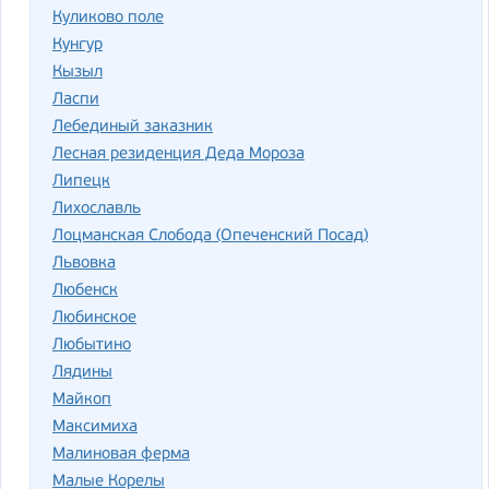
Куликово поле
Кунгур
Кызыл
Ласпи
Лебединый заказник
Лесная резиденция Деда Мороза
Липецк
Лихославль
Лоцманская Слобода (Опеченский Посад)
Львовка
Любенск
Любинское
Любытино
Лядины
Майкоп
Максимиха
Малиновая ферма
Малые Корелы