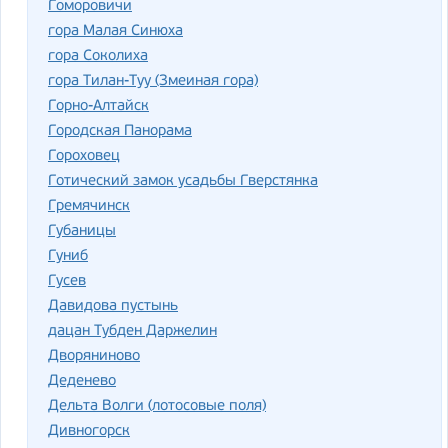
Гоморовичи
гора Малая Синюха
гора Соколиха
гора Тилан-Туу (Змеиная гора)
Горно-Алтайск
Городская Панорама
Гороховец
Готический замок усадьбы Гверстянка
Гремячинск
Губаницы
Гуниб
Гусев
Давидова пустынь
дацан Тубден Даржелин
Дворяниново
Деденево
Дельта Волги (лотосовые поля)
Дивногорск