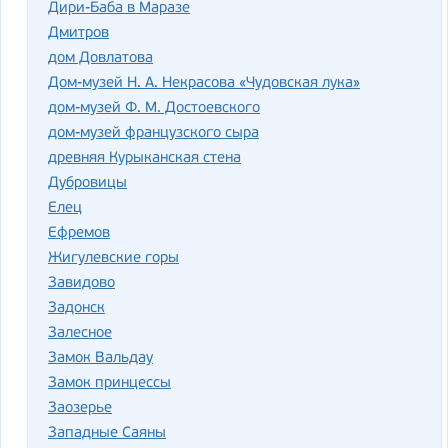
Дири-Баба в Маразе
Дмитров
дом Довлатова
Дом-музей Н. А. Некрасова «Чудовская лука»
дом-музей Ф. М. Достоевского
дом-музей французского сыра
древняя Курыканская стена
Дубровицы
Елец
Ефремов
Жигулевские горы
Завидово
Задонск
Залесное
Замок Вальдау
Замок принцессы
Заозерье
Западные Саяны