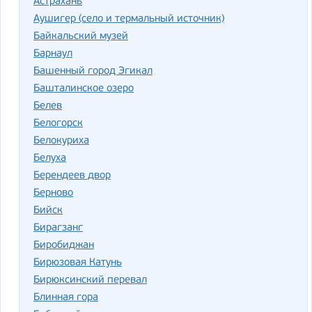
Астрахань
Аушигер (село и термальный источник)
Байкальский музей
Барнаул
Башенный город Эгикал
Башталинское озеро
Белев
Белогорск
Белокуриха
Белуха
Берендеев двор
Берново
Бийск
Бирагзанг
Биробиджан
Бирюзовая Катунь
Бирюксинский перевал
Блинная гора