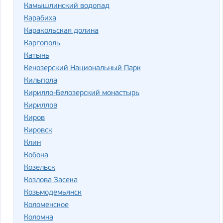
Камышлинский водопад
Карабиха
Каракольская долина
Каргополь
Катынь
Кенозерский Национальный Парк
Кильпола
Кирилло-Белозерский монастырь
Кириллов
Киров
Кировск
Клин
Кобона
Козельск
Козлова Засека
Козьмодемьянск
Коломенское
Коломна