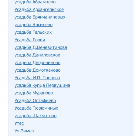
усадьба Абрамцево
Усадьба Архангельское
усадьба Брянчаниновых
усадьба Василево
усадьба Гальских
Усадьба Горки
усадьба Д.Веневитинова
усадьба Даниловское
усадьба Дворяниново
усадьба Домотканово
Усадьба И.П. Павлова
усадьба купца Первушина
усадьба Мураново
Усадьба Остафьево
Усадьба Тюрюминых
усадьба Шахматово
Утес
Уч-Энмек