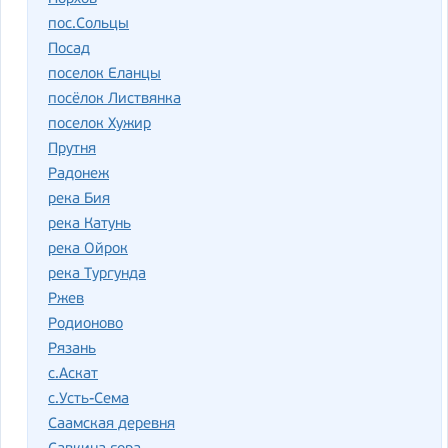
пос.Сольцы
Посад
поселок Еланцы
посёлок Листвянка
поселок Хужир
Прутня
Радонеж
река Бия
река Катунь
река Ойрок
река Тургунда
Ржев
Родионово
Рязань
с.Аскат
с.Усть-Сема
Саамская деревня