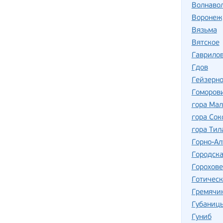
Волнаво
Воронеж
Вязьма
Вятское
Гаврило
Гдов
Гейзерно
Гоморов
гора Ма
гора Сок
гора Тил
Горно-Ал
Городск
Горохов
Готическ
Гремячи
Губаниц
Гуниб