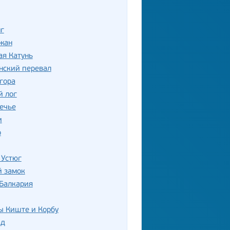
г
жан
ая Катунь
нский перевал
гора
й лог
ечье
и
о
 Устюг
й замок
 Балкария
ы Киште и Корбу
ад