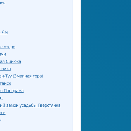
лок
в Ям
е озеро
ичи
лая Синюха
олиха
ан-Туу (Змеиная гора)
тайск
ая Панорама
ец
ий замок усадьбы Гверстянка
нск
ы