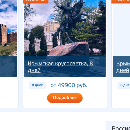
Крымская кругосветка, 8
Крым
дней
дней
от 49900 руб.
8 дней
6 дне
Подробнее
Росси