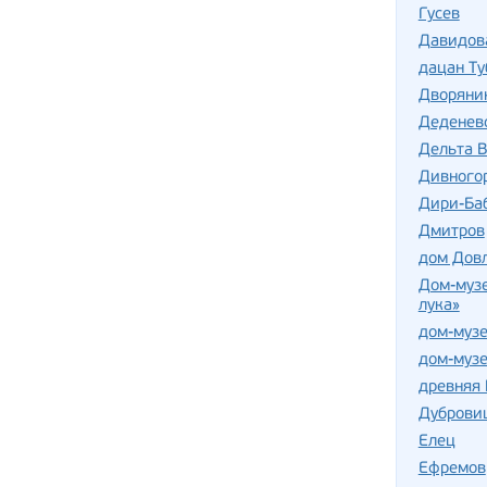
Гусев
Давидов
дацан Т
Дворяни
Деденев
Дельта В
Дивного
Дири-Баб
Дмитров
дом Дов
Дом-музе
лука»
дом-музе
дом-музе
древняя 
Дуброви
Елец
Ефремов