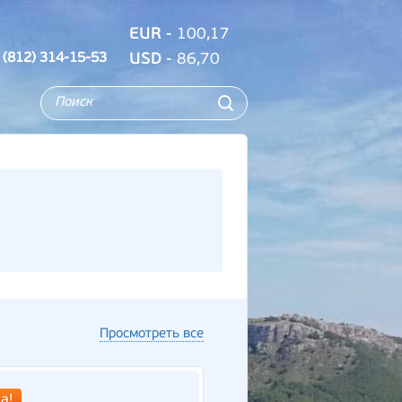
EUR
- 100,17
 (812) 314-15-53
USD
- 86,70
Просмотреть все
а!
Новинка!