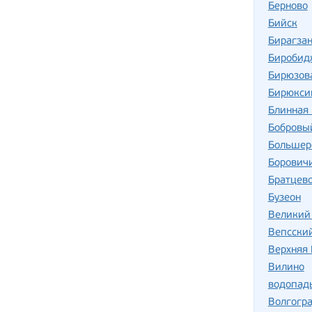
Берново
Бийск
Бирагзан
Биробид
Бирюзов
Бирюкси
Блинная 
Бобровы
Большер
Борович
Братцев
Бузеон
Великий
Вепсски
Верхняя
Вилино
водопад
Волгогр