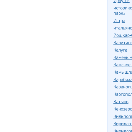
Иркутск
историко
парк»
Истра
итальян
Йошкар-
Калитин
Калуга
Камень Ч
Камское 
Камышли
Карабих
Караколь
Каргопо
Катынь
Кенозер
Кильпол
Кирилло
Кирилло