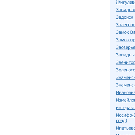
Жигулев
Завидов
Задонск
Залесно
Замок В
Замок п
Заозерь
Западны
Звениго
Зеленог
Знаменс
Знаменс
Ивановка
Измайло
интерак
Иосифо-
град)
Ипатьев