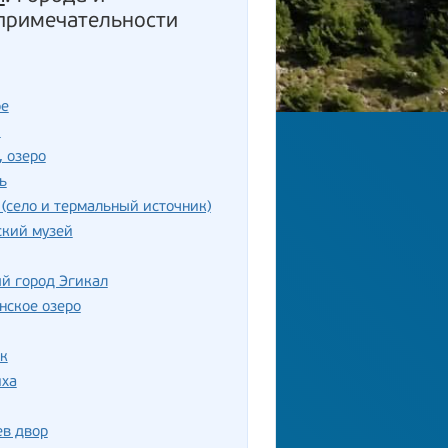
примечательности
ое
ш
, озеро
ь
(село и термальный источник)
ский музей
й город Эгикал
нское озеро
к
иха
ев двор