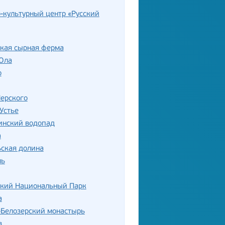
-культурный центр «Русский
ская сырная ферма
Ола
о
ерского
Устье
нский водопад
а
ская долина
ль
ский Национальный Парк
а
-Белозерский монастырь
в