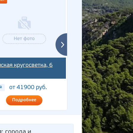
ская кругосветка, 6
Гранд-тур Крымская
кругосветка, 6 дней
от 41900 руб.
от 44900 ру
й
6 дней
Подробнее
Подробнее
я
: города и