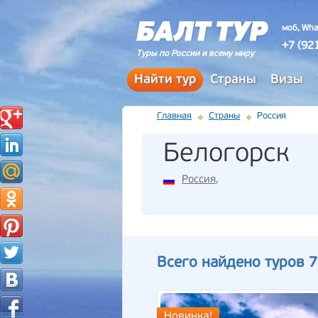
моб, Wha
+7 (92
Туры по России и всему миру
Найти тур
Страны
Визы
Главная
Страны
Россия
Белогорск
Россия
,
Всего найдено туров 7
Новинка!