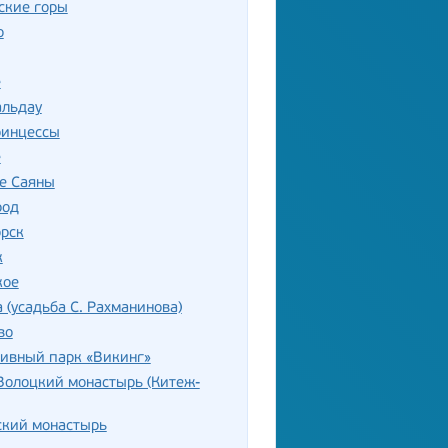
ские горы
о
е
альдау
ринцессы
е
е Саяны
род
орск
к
кое
 (усадьба С. Рахманинова)
во
тивный парк «Викинг»
Волоцкий монастырь (Китеж-
ский монастырь