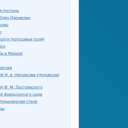
а пустынь
убден Даржелин
ново
о
олги (лотосовые поля)
рск
а в Маразе
латова
й Н. А. Некрасова «Чудовская
й Ф. М. Достоевского
й французского сыра
Курыканская стена
цы