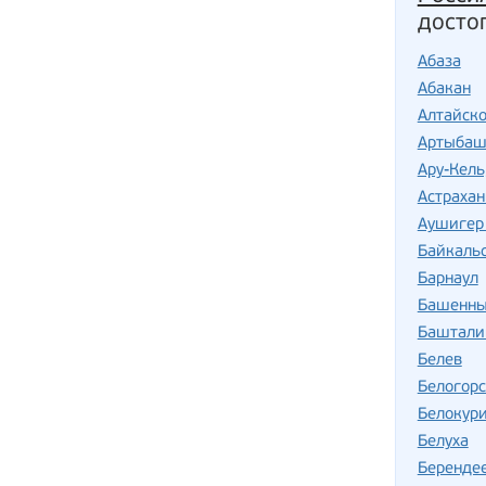
досто
Абаза
Абакан
Алтайск
Артыба
Ару-Кель
Астрахан
Аушигер 
Байкаль
Барнаул
Башенны
Баштали
Белев
Белогорс
Белокур
Белуха
Беренде