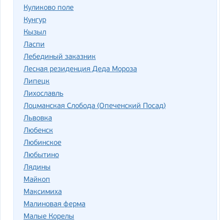
Куликово поле
Кунгур
Кызыл
Ласпи
Лебединый заказник
Лесная резиденция Деда Мороза
Липецк
Лихославль
Лоцманская Слобода (Опеченский Посад)
Львовка
Любенск
Любинское
Любытино
Лядины
Майкоп
Максимиха
Малиновая ферма
Малые Корелы