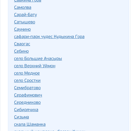
Савкина гора
Самолва
Сарай-Бату
Сатышево
Саунино
сафари-парк чудес Кудыкина Гора
Сваргас
Себино
село Большие Ачасыры
село Верхний Уймон
село Медное
село Сростки
Семибратово
Серафимович
Середниково
Сибирячиха
Сизьма
скала Шаманка