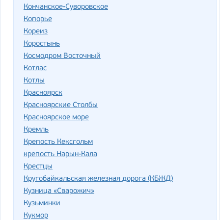
Кончанское-Суворовское
Копорье
Кореиз
Коростынь
Космодром Восточный
Котлас
Котлы
Красноярск
Красноярские Столбы
Красноярское море
Кремль
Крепость Кексгольм
крепость Нарын-Кала
Крестцы
Кругобайкальская железная дорога (КБЖД)
Кузница «Сварожич»
Кузьминки
Кукмор