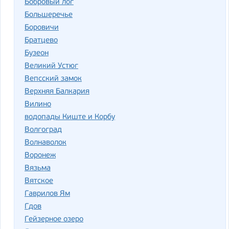
Бобровый лог
Большеречье
Боровичи
Братцево
Бузеон
Великий Устюг
Вепсский замок
Верхняя Балкария
Вилино
водопады Киште и Корбу
Волгоград
Волнаволок
Воронеж
Вязьма
Вятское
Гаврилов Ям
Гдов
Гейзерное озеро