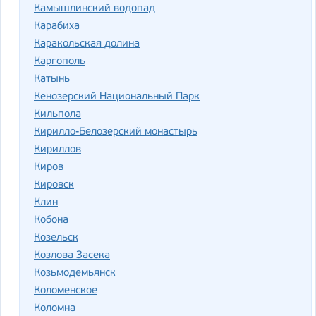
Камышлинский водопад
Карабиха
Каракольская долина
Каргополь
Катынь
Кенозерский Национальный Парк
Кильпола
Кирилло-Белозерский монастырь
Кириллов
Киров
Кировск
Клин
Кобона
Козельск
Козлова Засека
Козьмодемьянск
Коломенское
Коломна