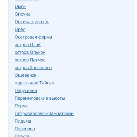
Омск
Опочка
Оптина пустынь
Орёл
Осетровая ферма
остров Огой
остров Ольхон
остров Патмос
остров Хонкасало
Ошевенск
парк львов Тайган
Парусинка
Перемиловские высоты
Пермь
Петропавловск-Камчатский
Пидьма
Поленово
Порхов