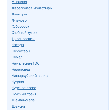
Ушаково
Ферапонтов монастырь
Фиагдон
Флёново
Хабаровск
Хлебный хутор
Циолковский
Чагода
Чебоксары
Чемал
Чемальская ГЭС
Череповец
Чивыркуйский залив
Чудово
Чудское озеро
Чуйский тракт
Шаман-скала
Шексна