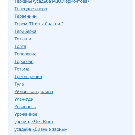
Тарханы (усадьба М.Ю.Лермонтова)
Телецкое озеро
Тервеничи
Терем "Птицы Счастья"
Териберка
Тетюши
Толга
Тополевка
Торосово
Тотьма
Третья речка
Тула
Уймонская долина
Улан-Удэ
Ульяновск
Урожайное
урочище Чеч-Кыш
усадьба «Дивные звоны»