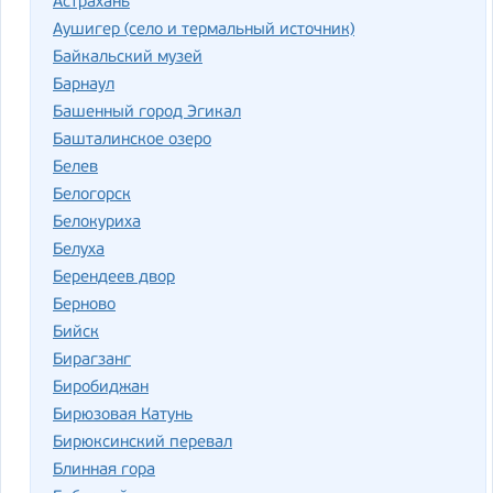
Астрахань
Аушигер (село и термальный источник)
Байкальский музей
Барнаул
Башенный город Эгикал
Башталинское озеро
Белев
Белогорск
Белокуриха
Белуха
Берендеев двор
Берново
Бийск
Бирагзанг
Биробиджан
Бирюзовая Катунь
Бирюксинский перевал
Блинная гора