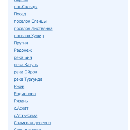
пос.Сольцы
Посад
поселок Еланцы
посёлок Листвянка
поселок Хужир
Прутня
Радонеж
река Бия
река Катунь
река Ойрок
река Тургунда
Ржев
Родионово
Рязань
с.Аскат
с.Усть-Сема
Саамская деревня