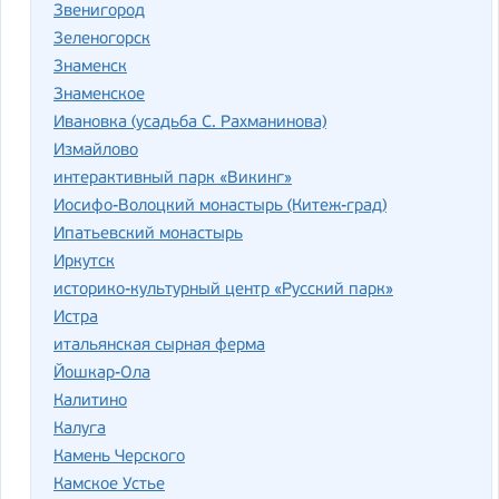
Звенигород
Зеленогорск
Знаменск
Знаменское
Ивановка (усадьба С. Рахманинова)
Измайлово
интерактивный парк «Викинг»
Иосифо-Волоцкий монастырь (Китеж-град)
Ипатьевский монастырь
Иркутск
историко-культурный центр «Русский парк»
Истра
итальянская сырная ферма
Йошкар-Ола
Калитино
Калуга
Камень Черского
Камское Устье