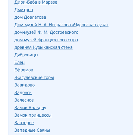
Дири-Баба в Маразе
Дмитров
дом Довлатова
Дом-музей Н. А. Некрасова «Чудовская лука»
дом-музей Ф. М. Достоевского
дом-музей французского сыра
древняя Курыканская стена
Дубровицы
Елец
Ефремов
Жигулевские горы
Завидово
Задонск
Залесное
Замок Вальдау
Замок принцессы
Заозерье
Западные Саяны