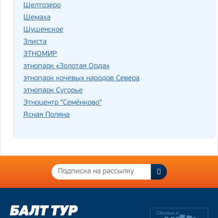
Шелтозеро
Шемаха
Шушенское
Элиста
ЭТНОМИР
этнопарк «Золотая Орда»
этнопарк кочевых народов Севера
этнопарк Сугорье
Этноцентр "Семёнково"
Ясная Поляна