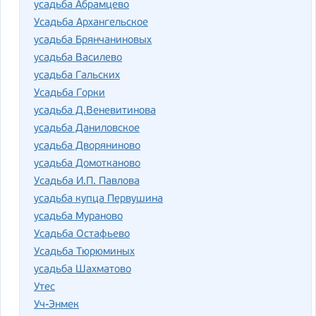
усадьба Абрамцево
Усадьба Архангельское
усадьба Брянчаниновых
усадьба Василево
усадьба Гальских
Усадьба Горки
усадьба Д.Веневитинова
усадьба Даниловское
усадьба Дворяниново
усадьба Домотканово
Усадьба И.П. Павлова
усадьба купца Первушина
усадьба Мураново
Усадьба Остафьево
Усадьба Тюрюминых
усадьба Шахматово
Утес
Уч-Энмек