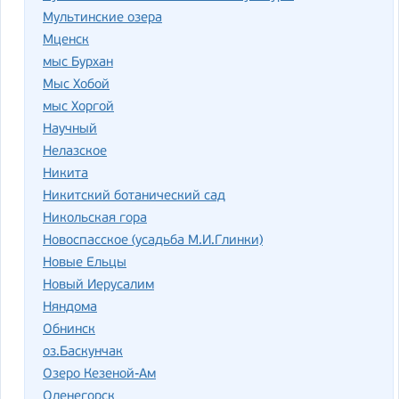
Мультинские озера
Мценск
мыс Бурхан
Мыс Хобой
мыс Хоргой
Научный
Нелазское
Никита
Никитский ботанический сад
Никольская гора
Новоспасское (усадьба М.И.Глинки)
Новые Ельцы
Новый Иерусалим
Няндома
Обнинск
оз.Баскунчак
Озеро Кезеной-Ам
Оленегорск