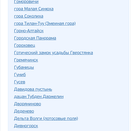
Гоморовичи
гора Малая Синюха
гора Соколиха
гора Тилан-Туу (Змеиная гора)
Горно-Алтайск
Городская Панорама
Гороховец
Готический замок усадьбы Гверстянка
Гремячинск
Губаницы
Гуниб
Гусев
Давидова пустынь
дацан Тубден Даржелин
Дворяниново
Деденево
Дельта Волги (лотосовые поля)
Дивногорск