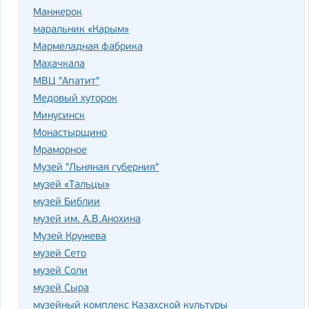
Манжерок
маральник «Карым»
Мармеладная фабрика
Махачкала
МВЦ "Апатит"
Медовый хуторок
Минусинск
Монастырщино
Мраморное
Музей "Льняная губерния"
музей «Тальцы»
музей Библии
музей им. А.В.Анохина
Музей Кружева
музей Сето
музей Соли
музей Сыра
музейный комплекс Казахской культуры