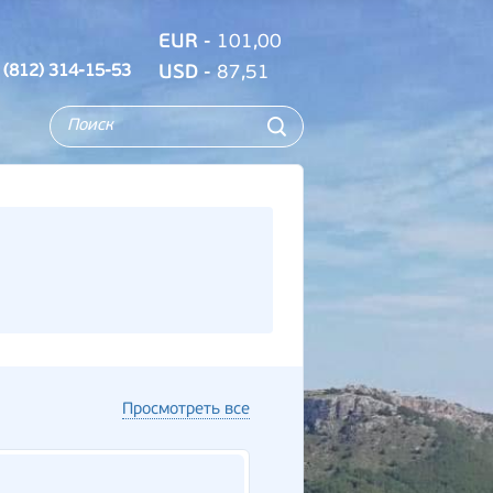
EUR
- 101,00
 (812) 314-15-53
USD
- 87,51
Просмотреть все
Новинка!