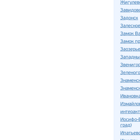
Жигулев
Завидов
Задонск
Залесно
Замок В
Замок п
Заозерь
Западны
Звениго
Зеленог
Знаменс
Знаменс
Ивановка
Измайло
интерак
Иосифо-
град)
Ипатьев