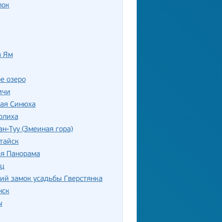
лок
в Ям
е озеро
ичи
лая Синюха
олиха
ан-Туу (Змеиная гора)
тайск
ая Панорама
ец
ий замок усадьбы Гверстянка
нск
ы