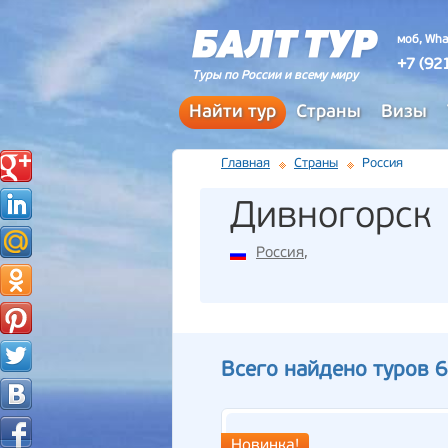
моб, Wha
+7 (92
Туры по России и всему миру
Найти тур
Страны
Визы
Главная
Страны
Россия
Дивногорск
Россия
,
Всего найдено туров 6
Новинка!