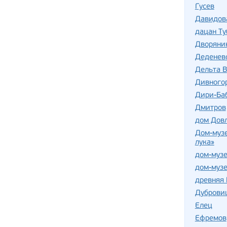
Гусев
Давидов
дацан Т
Дворяни
Деденев
Дельта В
Дивного
Дири-Баб
Дмитров
дом Дов
Дом-музе
лука»
дом-музе
дом-музе
древняя 
Дуброви
Елец
Ефремов