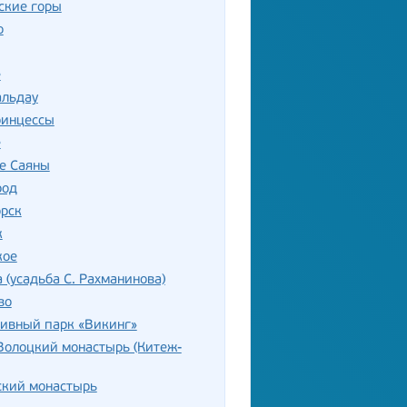
ские горы
о
е
альдау
ринцессы
е
е Саяны
род
орск
к
кое
 (усадьба С. Рахманинова)
во
тивный парк «Викинг»
Волоцкий монастырь (Китеж-
ский монастырь