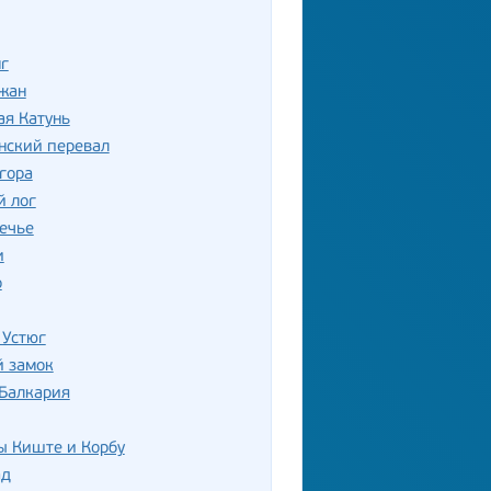
г
жан
ая Катунь
нский перевал
гора
й лог
ечье
и
о
 Устюг
й замок
 Балкария
ы Киште и Корбу
ад