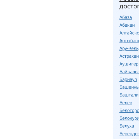
досто
Абаза
Абакан
Алтайск
Артыба
Ару-Кель
Астрахан
Аушигер 
Байкаль
Барнаул
Башенны
Баштали
Белев
Белогорс
Белокур
Белуха
Беренде