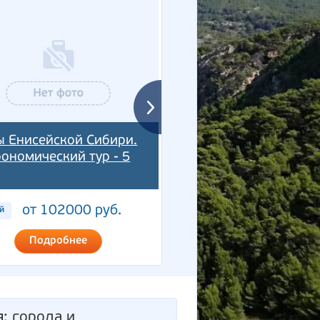
ы Енисейской Сибири.
рономический тур - 5
Выходные в Красноя
от 102000 руб.
от 49000 ру
й
5 дней
Подробнее
Подробнее
я
: города и