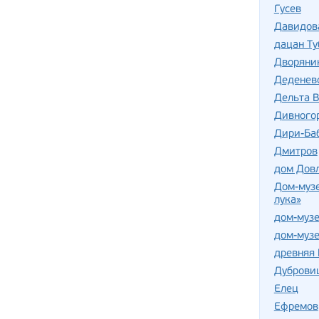
Гусев
Давидов
дацан Т
Дворяни
Деденев
Дельта В
Дивного
Дири-Баб
Дмитров
дом Дов
Дом-музе
лука»
дом-музе
дом-музе
древняя 
Дуброви
Елец
Ефремов