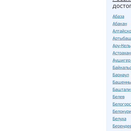
досто
Абаза
Абакан
Алтайск
Артыба
Ару-Кель
Астрахан
Аушигер 
Байкаль
Барнаул
Башенны
Баштали
Белев
Белогорс
Белокур
Белуха
Беренде