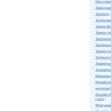
Жигулев
Завидов
Задонск
Залесно
Замок В
Замок п
Заозерь
Западны
Звениго
Зеленог
Знаменс
Знаменс
Ивановка
Измайло
интерак
Иосифо-
град)
Ипатьев