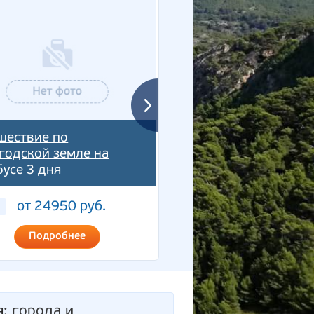
шествие по
Гастрономическое
годской земле на
путешествие в Волог
бусе 3 дня
Клюква в сахаре "
от 24950 руб.
от 20500 руб
2 дня
Подробнее
Подробнее
я
: города и