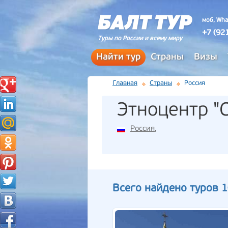
моб, Wha
+7 (92
Туры по России и всему миру
Найти тур
Страны
Визы
Главная
Страны
Россия
Этноцентр "
Россия
,
Всего найдено туров 