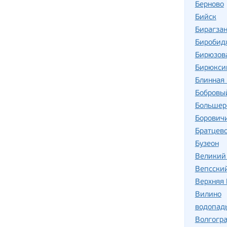
Берново
Бийск
Бирагзан
Биробид
Бирюзов
Бирюкси
Блинная 
Бобровы
Большер
Борович
Братцев
Бузеон
Великий
Вепсски
Верхняя
Вилино
водопад
Волгогр