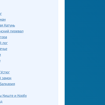
г
жан
ая Катунь
нский перевал
гора
й лог
ечье
и
о
 Устюг
й замок
 Балкария
ы Киште и Корбу
ад