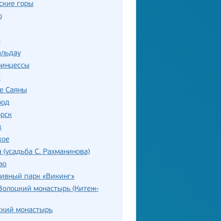
ские горы
о
е
альдау
ринцессы
е
е Саяны
род
орск
к
кое
 (усадьба С. Рахманинова)
во
тивный парк «Викинг»
Волоцкий монастырь (Китеж-
ский монастырь