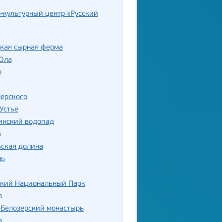
-культурный центр «Русский
ская сырная ферма
Ола
о
ерского
Устье
нский водопад
а
ская долина
ль
ский Национальный Парк
а
-Белозерский монастырь
в