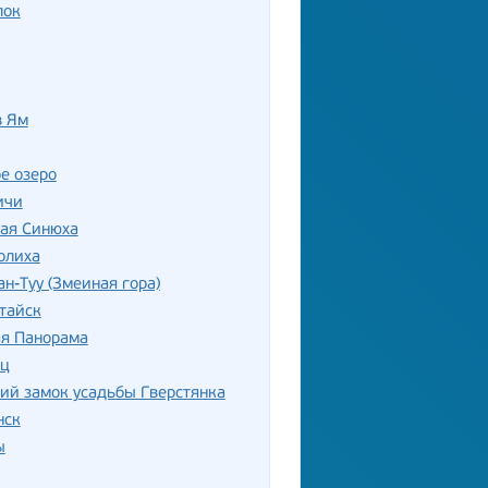
лок
в Ям
е озеро
ичи
лая Синюха
олиха
ан-Туу (Змеиная гора)
тайск
ая Панорама
ец
ий замок усадьбы Гверстянка
нск
ы