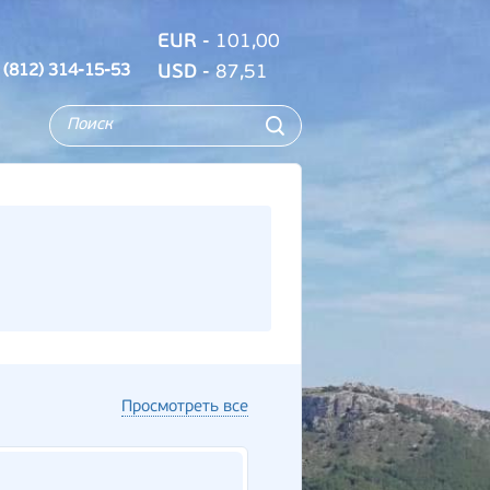
EUR
- 101,00
 (812) 314-15-53
USD
- 87,51
Просмотреть все
Новинка!