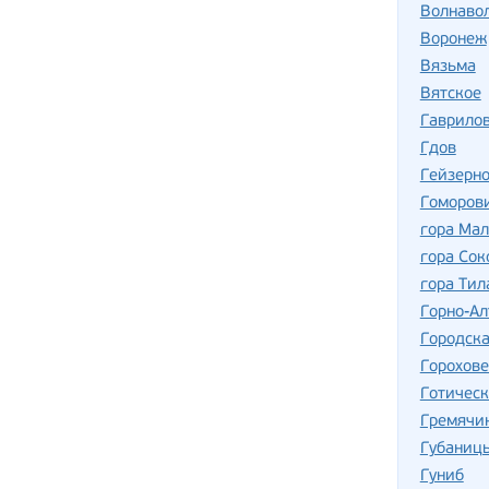
Волнаво
Воронеж
Вязьма
Вятское
Гаврило
Гдов
Гейзерно
Гоморов
гора Ма
гора Сок
гора Тил
Горно-Ал
Городск
Горохов
Готическ
Гремячи
Губаниц
Гуниб