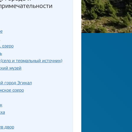
примечательности
ое
ш
, озеро
ь
(село и термальный источник)
ский музей
й город Эгикал
нское озеро
к
иха
ев двор