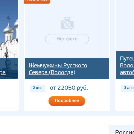
Путе
Жемчужины Русского
Воло
ра
Севера (Вологда)
авто
от 22050 руб.
2 дня
3 дня
Подробнее
Росси