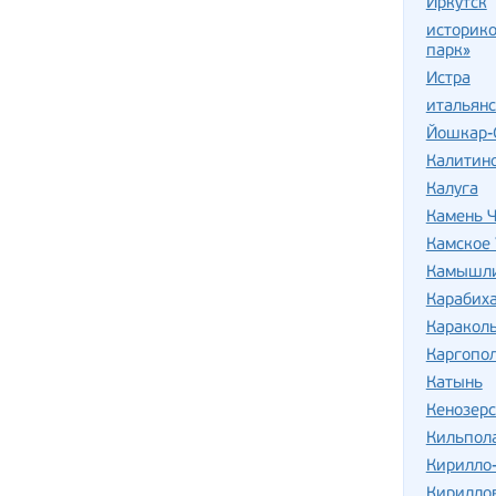
Иркутск
историко
парк»
Истра
итальян
Йошкар-
Калитин
Калуга
Камень Ч
Камское 
Камышли
Карабих
Караколь
Каргопо
Катынь
Кенозер
Кильпол
Кирилло
Кирилло