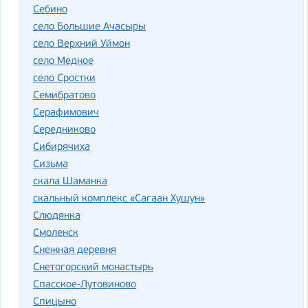
Себино
село Большие Ачасыры
село Верхний Уймон
село Медное
село Сростки
Семибратово
Серафимович
Середниково
Сибирячиха
Сизьма
скала Шаманка
скальный комплекс «Сагаан Хушун»
Слюдянка
Смоленск
Снежная деревня
Снетогорский монастырь
Спасское-Лутовиново
Спицыно