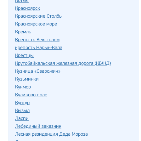
Котлы
Красноярск
Красноярские Столбы
Красноярское море
Кремль
Крепость Кексгольм
крепость Нарын-Кала
Крестцы
Кругобайкальская железная дорога (КБЖД)
Кузница «Сварожич»
Кузьминки
Кукмор
Куликово поле
Кунгур
Кызыл
Ласпи
Лебединый заказник
Лесная резиденция Деда Мороза