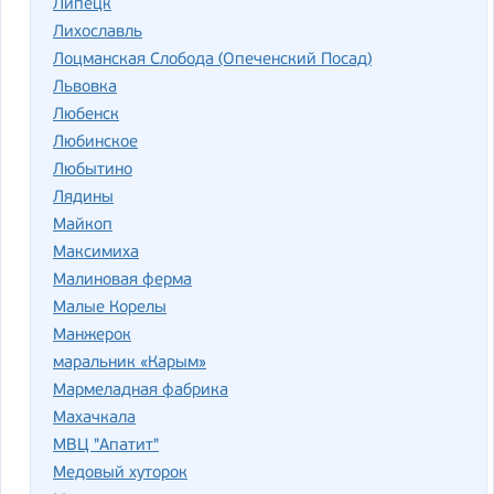
Липецк
Лихославль
Лоцманская Слобода (Опеченский Посад)
Львовка
Любенск
Любинское
Любытино
Лядины
Майкоп
Максимиха
Малиновая ферма
Малые Корелы
Манжерок
маральник «Карым»
Мармеладная фабрика
Махачкала
МВЦ "Апатит"
Медовый хуторок