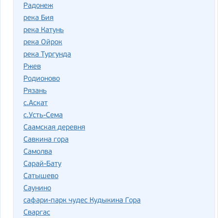
Радонеж
река Бия
река Катунь
река Ойрок
река Тургунда
Ржев
Родионово
Рязань
с.Аскат
с.Усть-Сема
Саамская деревня
Савкина гора
Самолва
Сарай-Бату
Сатышево
Саунино
сафари-парк чудес Кудыкина Гора
Сваргас