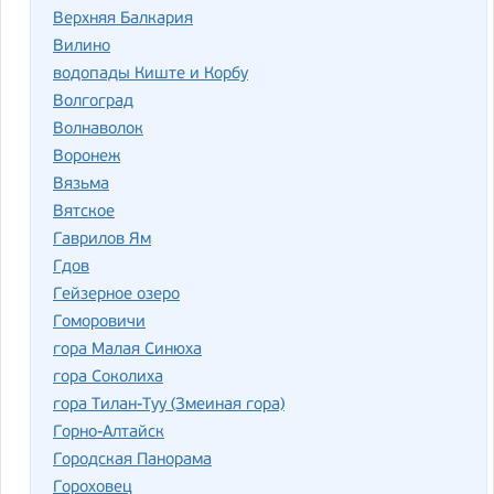
Верхняя Балкария
Вилино
водопады Киште и Корбу
Волгоград
Волнаволок
Воронеж
Вязьма
Вятское
Гаврилов Ям
Гдов
Гейзерное озеро
Гоморовичи
гора Малая Синюха
гора Соколиха
гора Тилан-Туу (Змеиная гора)
Горно-Алтайск
Городская Панорама
Гороховец