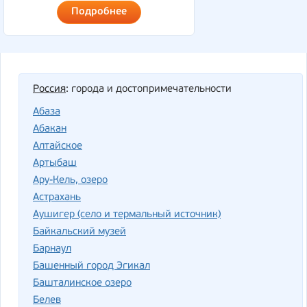
Подробнее
Россия
: города и достопримечательности
Абаза
Абакан
Алтайское
Артыбаш
Ару-Кель, озеро
Астрахань
Аушигер (село и термальный источник)
Байкальский музей
Барнаул
Башенный город Эгикал
Башталинское озеро
Белев