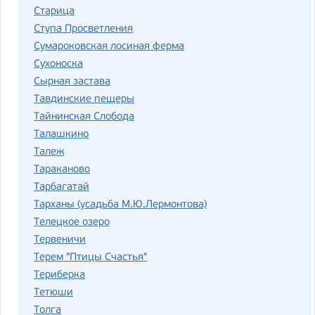
Старица
Ступа Просветления
Сумароковская лосиная ферма
Сухоноска
Сырная застава
Тавдинские пещеры
Тайнинская Слобода
Талашкино
Талеж
Тараканово
Тарбагатай
Тарханы (усадьба М.Ю.Лермонтова)
Телецкое озеро
Тервеничи
Терем "Птицы Счастья"
Териберка
Тетюши
Толга