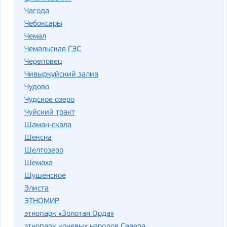
Чагода
Чебоксары
Чемал
Чемальская ГЭС
Череповец
Чивыркуйский залив
Чудово
Чудское озеро
Чуйский тракт
Шаман-скала
Шексна
Шелтозеро
Шемаха
Шушенское
Элиста
ЭТНОМИР
этнопарк «Золотая Орда»
этнопарк кочевых народов Севера