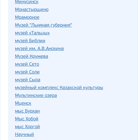
Минусинск
Монастырщино
Мраморное
Музей "Льняная губерния"
музей «Тальцы»
музей Библии
музей им. А.В.Анохина
Музей Кружева
музей Сето
музей Соли
музей Сыра
музейный комплекс Казахской культуры
Мультинские озера
Мценск
мыс Бурхан
Мыс Хобой
мыс Хоргой
Научный