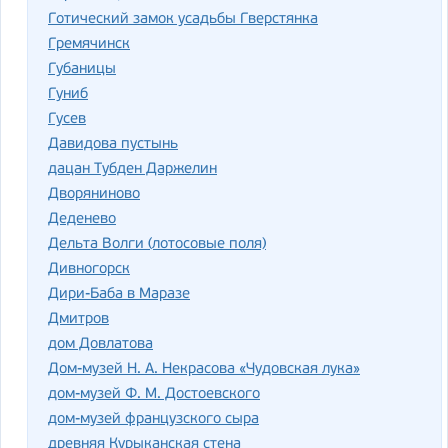
Готический замок усадьбы Гверстянка
Гремячинск
Губаницы
Гуниб
Гусев
Давидова пустынь
дацан Тубден Даржелин
Дворяниново
Деденево
Дельта Волги (лотосовые поля)
Дивногорск
Дири-Баба в Маразе
Дмитров
дом Довлатова
Дом-музей Н. А. Некрасова «Чудовская лука»
дом-музей Ф. М. Достоевского
дом-музей французского сыра
древняя Курыканская стена