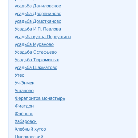
усадьба Даниловское
усадьба Дворяниново
усадьба Домотканово
Усадьба И.П. Павлова
усадьба купца Первушина
усадьба Мураново
Усадьба Остафьево
Усадьба Тюрюминых
усадьба Шахматово
Утес
Уч-Энмек
Ушаково
Ферапонтов монастырь
Фиагдон
Флёново
Хабаровск
Хлебный хутор
Циолковский