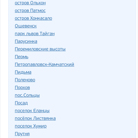
остров Ольхон
остров Патмос
остров Хонкасало
Ошевенск
парк львов Тайган
Парусинка
Перемиловские высоты
Пермь
Петропавловск-Камчатский
Пидьма
Поленово
Порхов
пос.Сольцы
Посад
поселок Еланцы
посёлок Листвянка
поселок Хужир
Прутня