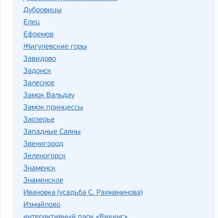
Дубровицы
Елец
Ефремов
Жигулевские горы
Завидово
Задонск
Залесное
Замок Вальдау
Замок принцессы
Заозерье
Западные Саяны
Звенигород
Зеленогорск
Знаменск
Знаменское
Ивановка (усадьба С. Рахманинова)
Измайлово
интерактивный парк «Викинг»