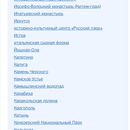
Иосифо-Волоцкий монастырь (Китеж-град)
Ипатьевский монастырь
Иркутск
историко-культурный центр «Русский парк»
Истра
итальянская сырная ферма
Йошкар-Ола
Калитино
Калуга
Камень Черского
Камское Устье
Камышлинский водопад
Карабиха
Каракольская долина
Каргополь
Катынь
Кенозерский Национальный Парк