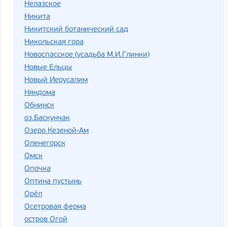
Нелазское
Никита
Никитский ботанический сад
Никольская гора
Новоспасское (усадьба М.И.Глинки)
Новые Ельцы
Новый Иерусалим
Няндома
Обнинск
оз.Баскунчак
Озеро Кезеной-Ам
Оленегорск
Омск
Опочка
Оптина пустынь
Орёл
Осетровая ферма
остров Огой