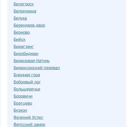
Белогорск
Белокуриха
Белуха
Берендеев двор
Берново
Бийск
Бирагзанг
Биробиджан
Бирюзовая Катунь
Бирюксинский перевал
Блинная гора
Бобровый лог
Большеречье
Боровичи
Братцево
Бузеон
Великий Устюг
Вепсский замок