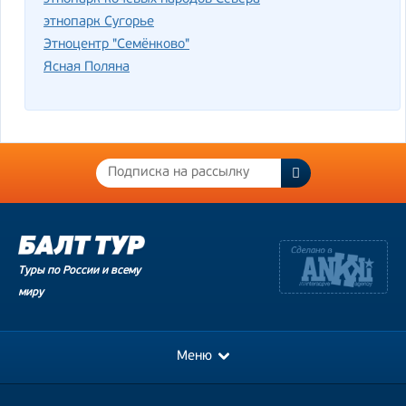
этнопарк Сугорье
Этноцентр "Семёнково"
Ясная Поляна
Туры по России и всему
миру
Меню