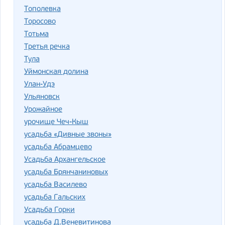
Тополевка
Торосово
Тотьма
Третья речка
Тула
Уймонская долина
Улан-Удэ
Ульяновск
Урожайное
урочище Чеч-Кыш
усадьба «Дивные звоны»
усадьба Абрамцево
Усадьба Архангельское
усадьба Брянчаниновых
усадьба Василево
усадьба Гальских
Усадьба Горки
усадьба Д.Веневитинова