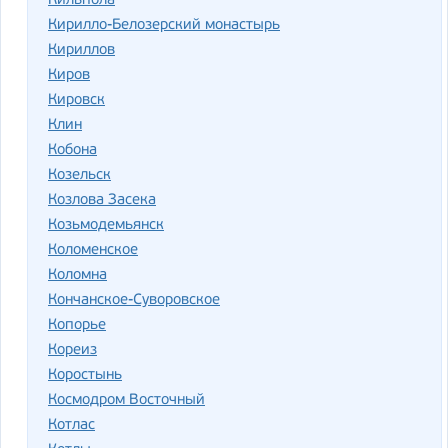
Кильпола
Кирилло-Белозерский монастырь
Кириллов
Киров
Кировск
Клин
Кобона
Козельск
Козлова Засека
Козьмодемьянск
Коломенское
Коломна
Кончанское-Суворовское
Копорье
Кореиз
Коростынь
Космодром Восточный
Котлас