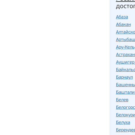
досто
Абаза
Абакан
Алтайск
Артыба
Ару-Кель
Астрахан
Аушигер 
Байкаль
Барнаул
Башенны
Баштали
Белев
Белогорс
Белокур
Белуха
Беренде