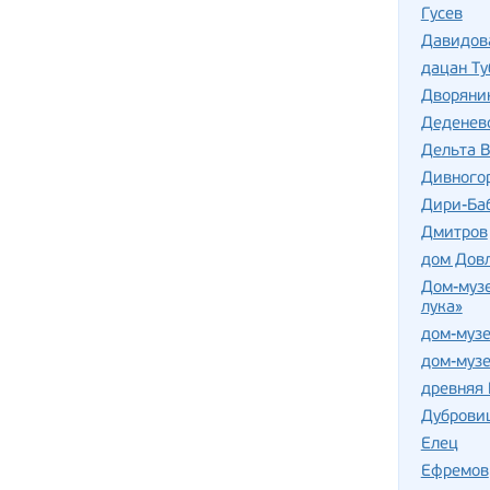
Гусев
Давидов
дацан Т
Дворяни
Деденев
Дельта В
Дивного
Дири-Баб
Дмитров
дом Дов
Дом-музе
лука»
дом-музе
дом-музе
древняя 
Дуброви
Елец
Ефремов