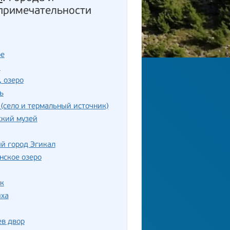
примечательности
ое
ш
, озеро
ь
(село и термальный источник)
ский музей
й город Эгикал
нское озеро
к
иха
ев двор