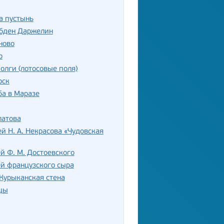
а пустынь
убден Даржелин
ново
о
олги (лотосовые поля)
рск
а в Маразе
латова
й Н. А. Некрасова «Чудовская
й Ф. М. Достоевского
й французского сыра
Курыканская стена
цы