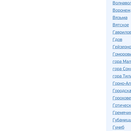
Волнаво
Воронеж
Вязьма
Вятское
Гаврило
Гдов
Гейзерно
Гоморов
гора Ма
гора Сок
гора Тил
Горно-Ал
Городск
Горохов
Готическ
Гремячи
Губаниц
Гуниб