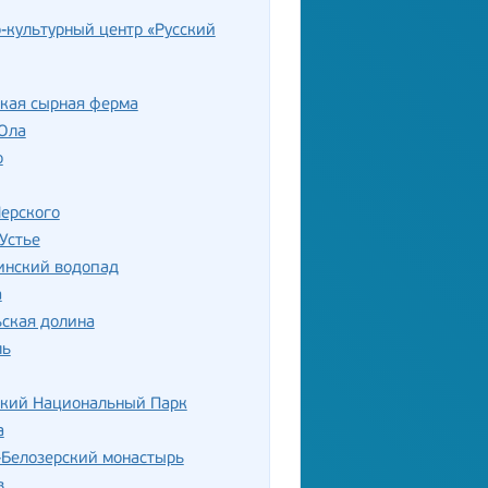
-культурный центр «Русский
ская сырная ферма
Ола
о
ерского
Устье
нский водопад
а
ская долина
ль
ский Национальный Парк
а
-Белозерский монастырь
в