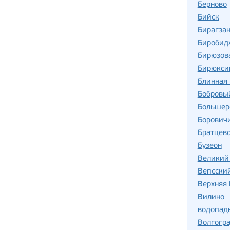
Берново
Бийск
Бирагзан
Биробид
Бирюзов
Бирюкси
Блинная 
Бобровы
Большер
Борович
Братцев
Бузеон
Великий
Вепсски
Верхняя
Вилино
водопад
Волгогр