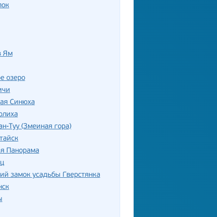
лок
в Ям
е озеро
ичи
лая Синюха
олиха
ан-Туу (Змеиная гора)
тайск
ая Панорама
ец
ий замок усадьбы Гверстянка
нск
ы