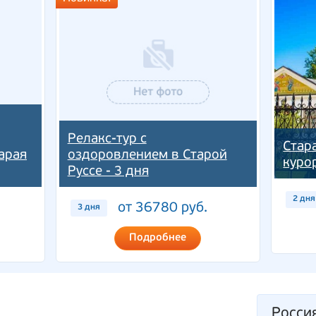
Релакс-тур с
Стар
арая
оздоровлением в Старой
куро
Руссе - 3 дня
2 дня
от 36780 руб.
3 дня
Подробнее
Росси