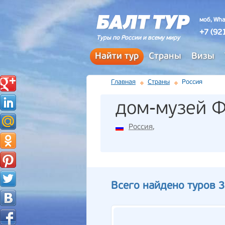
моб, Wha
+7 (92
Туры по России и всему миру
Найти тур
Страны
Визы
Главная
Страны
Россия
дом-музей Ф
Россия
,
Всего найдено туров 3