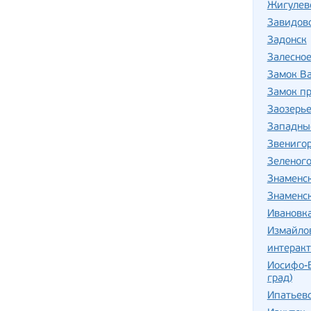
Жигулев
Завидов
Задонск
Залесно
Замок В
Замок п
Заозерь
Западны
Звениго
Зеленог
Знаменс
Знаменс
Ивановка
Измайло
интерак
Иосифо-
град)
Ипатьев