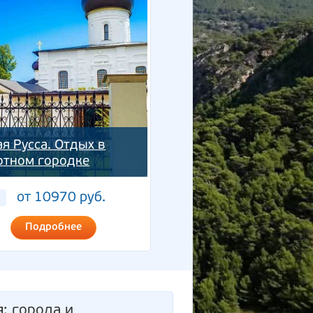
ая Русса. Отдых в
ртном городке
от 10970 руб.
Подробнее
я
: города и