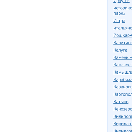
Иркутск
историко
парк»
Истра
итальян
Йошкар-
Калитин
Калуга
Камень Ч
Камское 
Камышли
Карабих
Караколь
Каргопо
Катынь
Кенозер
Кильпол
Кирилло
Кирилло