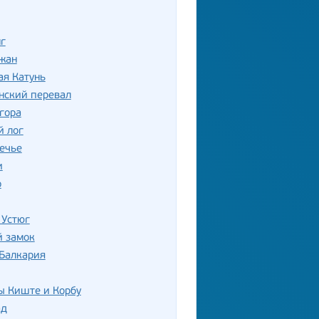
г
жан
ая Катунь
нский перевал
гора
й лог
ечье
и
о
 Устюг
й замок
 Балкария
ы Киште и Корбу
ад