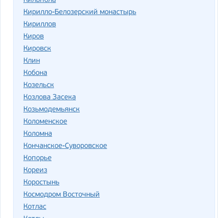
Кильпола
Кирилло-Белозерский монастырь
Кириллов
Киров
Кировск
Клин
Кобона
Козельск
Козлова Засека
Козьмодемьянск
Коломенское
Коломна
Кончанское-Суворовское
Копорье
Кореиз
Коростынь
Космодром Восточный
Котлас