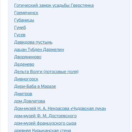
Готический замок усадьбы Гверстянка
Гремячинск
Губаницы
Гуниб
Гусев
Давидова пустынь
дацан Тубден Даржелин
Дворяниново
Деденево
Дельта Волги (лотосовые поля)
Дивногорск
Дири-Баба в Маразе
Дмитров
дом Довлатова
Дом-музей Н. А. Некрасова «Чудовская лука»
дом-музей Ф. М. Достоевского
дом-музей французского сыра
древняя Курыканская стена