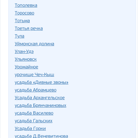
Тополевка
Торосово
Тотьма
Третья речка
Тула
Уймонская долина
Улан-Удэ
Ульяновск
Урожайное
урочище Чеч-Кыш
усадьба «Дивные звоны»
усадьба Абрамцево
Усадьба Архангельское
усадьба Брянчаниновых
усадьба Василево
усадьба Гальских
Усадьба Горки
усадьба Д.Веневитинова