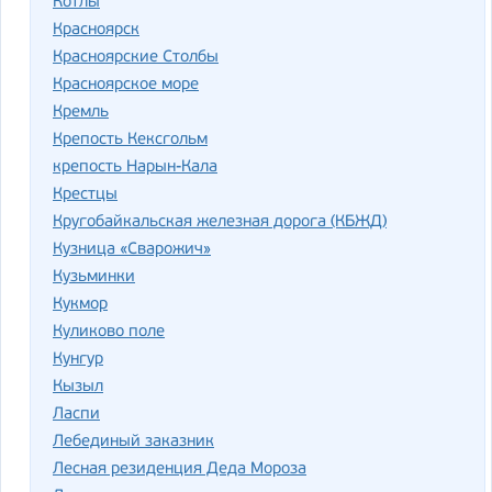
Котлы
Красноярск
Красноярские Столбы
Красноярское море
Кремль
Крепость Кексгольм
крепость Нарын-Кала
Крестцы
Кругобайкальская железная дорога (КБЖД)
Кузница «Сварожич»
Кузьминки
Кукмор
Куликово поле
Кунгур
Кызыл
Ласпи
Лебединый заказник
Лесная резиденция Деда Мороза