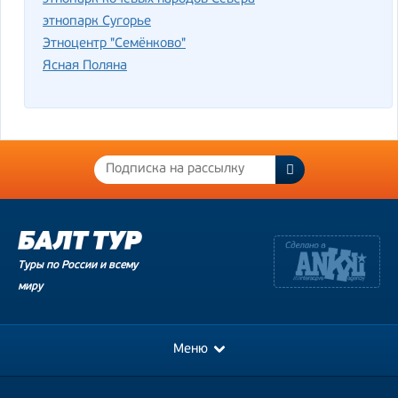
этнопарк Сугорье
Этноцентр "Семёнково"
Ясная Поляна
Туры по России и всему
миру
Меню