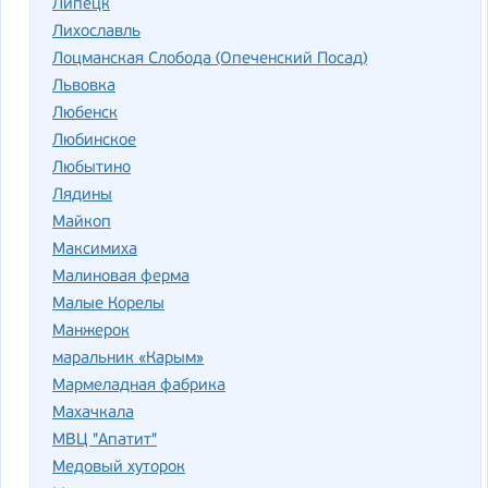
Липецк
Лихославль
Лоцманская Слобода (Опеченский Посад)
Львовка
Любенск
Любинское
Любытино
Лядины
Майкоп
Максимиха
Малиновая ферма
Малые Корелы
Манжерок
маральник «Карым»
Мармеладная фабрика
Махачкала
МВЦ "Апатит"
Медовый хуторок