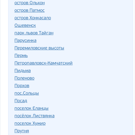
остров Ольхон
остров Патмос
остров Хонкасало
Ошевенск
парк львов Тайган
Парусинка
Перемиловские высоты
Пермь
Петропавловск-Камчатский
Пидьма
Поленово
Порхов
пос.Сольцы
Посад
поселок Еланцы
посёлок Листвянка
поселок Хужир
Прутня