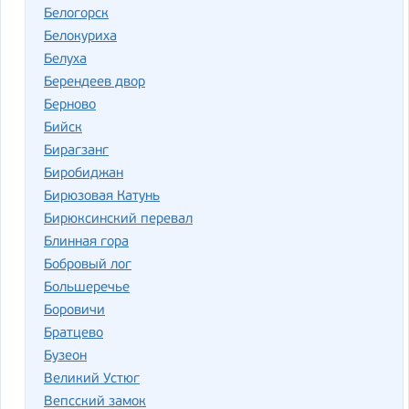
Белогорск
Белокуриха
Белуха
Берендеев двор
Берново
Бийск
Бирагзанг
Биробиджан
Бирюзовая Катунь
Бирюксинский перевал
Блинная гора
Бобровый лог
Большеречье
Боровичи
Братцево
Бузеон
Великий Устюг
Вепсский замок