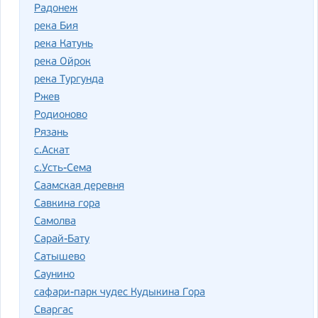
Радонеж
река Бия
река Катунь
река Ойрок
река Тургунда
Ржев
Родионово
Рязань
с.Аскат
с.Усть-Сема
Саамская деревня
Савкина гора
Самолва
Сарай-Бату
Сатышево
Саунино
сафари-парк чудес Кудыкина Гора
Сваргас