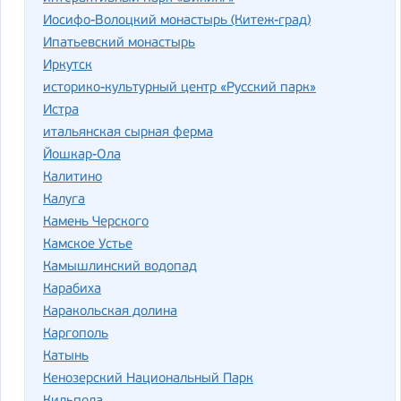
Иосифо-Волоцкий монастырь (Китеж-град)
Ипатьевский монастырь
Иркутск
историко-культурный центр «Русский парк»
Истра
итальянская сырная ферма
Йошкар-Ола
Калитино
Калуга
Камень Черского
Камское Устье
Камышлинский водопад
Карабиха
Каракольская долина
Каргополь
Катынь
Кенозерский Национальный Парк