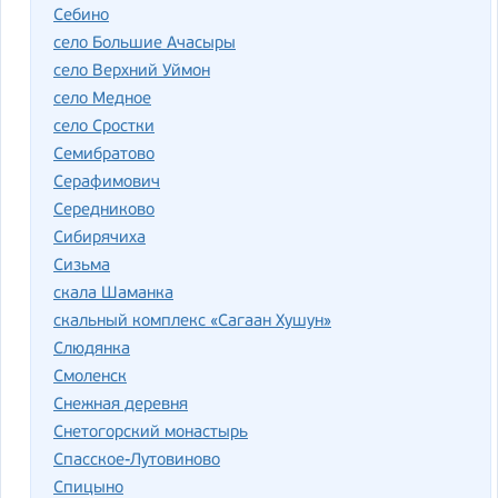
Себино
село Большие Ачасыры
село Верхний Уймон
село Медное
село Сростки
Семибратово
Серафимович
Середниково
Сибирячиха
Сизьма
скала Шаманка
скальный комплекс «Сагаан Хушун»
Слюдянка
Смоленск
Снежная деревня
Снетогорский монастырь
Спасское-Лутовиново
Спицыно