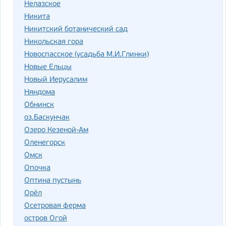
Нелазское
Никита
Никитский ботанический сад
Никольская гора
Новоспасское (усадьба М.И.Глинки)
Новые Ельцы
Новый Иерусалим
Няндома
Обнинск
оз.Баскунчак
Озеро Кезеной-Ам
Оленегорск
Омск
Опочка
Оптина пустынь
Орёл
Осетровая ферма
остров Огой