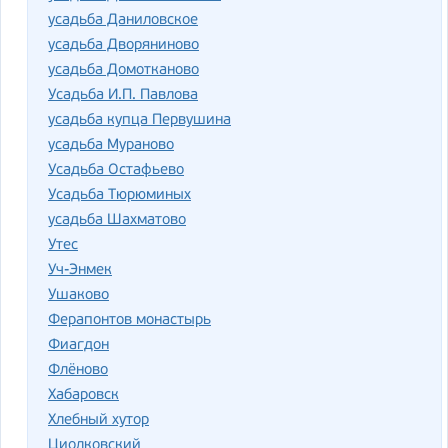
усадьба Даниловское
усадьба Дворяниново
усадьба Домотканово
Усадьба И.П. Павлова
усадьба купца Первушина
усадьба Мураново
Усадьба Остафьево
Усадьба Тюрюминых
усадьба Шахматово
Утес
Уч-Энмек
Ушаково
Ферапонтов монастырь
Фиагдон
Флёново
Хабаровск
Хлебный хутор
Циолковский