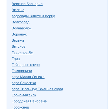
Верхняя Балкария
Вилино
водопады Киште и Корбу
Волгоград
Волнаволок
Воронеж
Вязьма
Вятское
Гаврилов Ям
Гдов
Гейзерное озеро
Гоморовичи
гора Малая Синюха
гора Соколиха
гора Тилан-Туу (Змеиная гора)
Горно-Алтайск
Городская Панорама
Гороховец