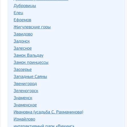
Дубровицы
Елец
Ефремов
Жигулевские горы
Завидово
Задонск
Залесное
Замок Вальдау
Замок принцессы
Заозерье
Западные Саяны
Звенигород
Зеленогорск
Знаменск
Знаменское
Ивановка (усадьба С. Рахманинова)
Измайлово
интерактивный парк «Викинг»