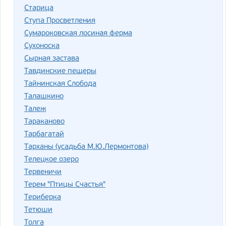
Старица
Ступа Просветления
Сумароковская лосиная ферма
Сухоноска
Сырная застава
Тавдинские пещеры
Тайнинская Слобода
Талашкино
Талеж
Тараканово
Тарбагатай
Тарханы (усадьба М.Ю.Лермонтова)
Телецкое озеро
Тервеничи
Терем "Птицы Счастья"
Териберка
Тетюши
Толга