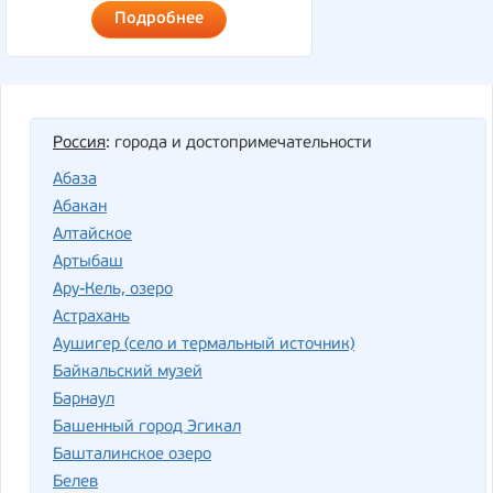
Подробнее
Россия
: города и достопримечательности
Абаза
Абакан
Алтайское
Артыбаш
Ару-Кель, озеро
Астрахань
Аушигер (село и термальный источник)
Байкальский музей
Барнаул
Башенный город Эгикал
Башталинское озеро
Белев