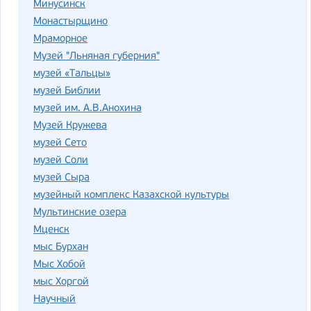
Минусинск
Монастырщино
Мраморное
Музей "Льняная губерния"
музей «Тальцы»
музей Библии
музей им. А.В.Анохина
Музей Кружева
музей Сето
музей Соли
музей Сыра
музейный комплекс Казахской культуры
Мультинские озера
Мценск
мыс Бурхан
Мыс Хобой
мыс Хоргой
Научный