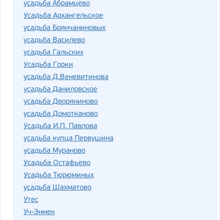
усадьба Абрамцево
Усадьба Архангельское
усадьба Брянчаниновых
усадьба Василево
усадьба Гальских
Усадьба Горки
усадьба Д.Веневитинова
усадьба Даниловское
усадьба Дворяниново
усадьба Домотканово
Усадьба И.П. Павлова
усадьба купца Первушина
усадьба Мураново
Усадьба Остафьево
Усадьба Тюрюминых
усадьба Шахматово
Утес
Уч-Энмек