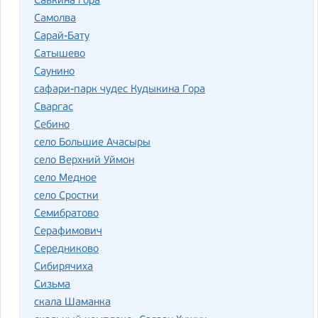
Савкина гора
Самолва
Сарай-Бату
Сатышево
Саунино
сафари-парк чудес Кудыкина Гора
Сваргас
Себино
село Большие Ачасыры
село Верхний Уймон
село Медное
село Сростки
Семибратово
Серафимович
Середниково
Сибирячиха
Сизьма
скала Шаманка