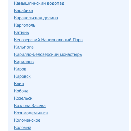
Камышлинский водопад
Карабиха
Каракольская долина
Каргополь
Катынь
Кенозерский Национальный Парк
Кильпола
Кирилло-Белозерский монастырь
Кириллов
Киров
Кировск
Клин
Кобона
Козельск
Козлова Засека
Козьмодемьянск
Коломенское
Коломна