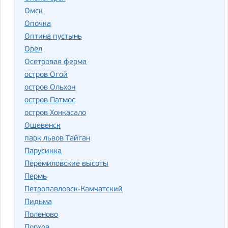
Омск
Опочка
Оптина пустынь
Орёл
Осетровая ферма
остров Огой
остров Ольхон
остров Патмос
остров Хонкасало
Ошевенск
парк львов Тайган
Парусинка
Перемиловские высоты
Пермь
Петропавловск-Камчатский
Пидьма
Поленово
Порхов