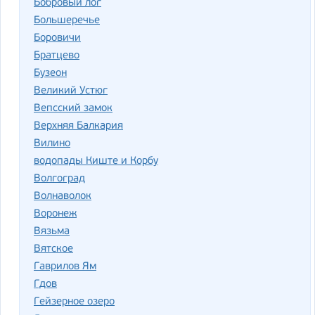
Бобровый лог
Большеречье
Боровичи
Братцево
Бузеон
Великий Устюг
Вепсский замок
Верхняя Балкария
Вилино
водопады Киште и Корбу
Волгоград
Волнаволок
Воронеж
Вязьма
Вятское
Гаврилов Ям
Гдов
Гейзерное озеро