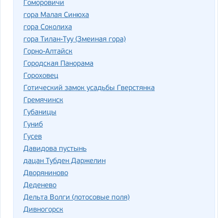
Гоморовичи
гора Малая Синюха
гора Соколиха
гора Тилан-Туу (Змеиная гора)
Горно-Алтайск
Городская Панорама
Гороховец
Готический замок усадьбы Гверстянка
Гремячинск
Губаницы
Гуниб
Гусев
Давидова пустынь
дацан Тубден Даржелин
Дворяниново
Деденево
Дельта Волги (лотосовые поля)
Дивногорск