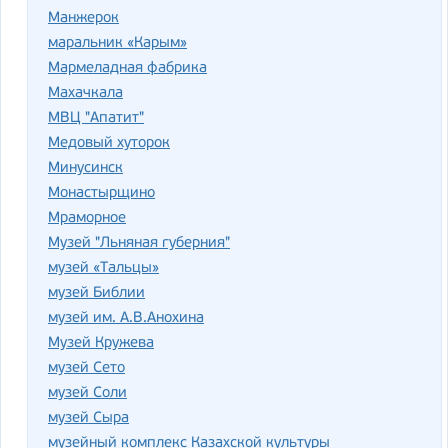
Манжерок
маральник «Карым»
Мармеладная фабрика
Махачкала
МВЦ "Апатит"
Медовый хуторок
Минусинск
Монастырщино
Мраморное
Музей "Льняная губерния"
музей «Тальцы»
музей Библии
музей им. А.В.Анохина
Музей Кружева
музей Сето
музей Соли
музей Сыра
музейный комплекс Казахской культуры