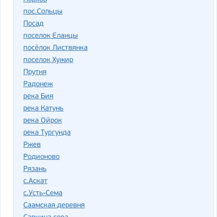
пос.Сольцы
Посад
поселок Еланцы
посёлок Листвянка
поселок Хужир
Прутня
Радонеж
река Бия
река Катунь
река Ойрок
река Тургунда
Ржев
Родионово
Рязань
с.Аскат
с.Усть-Сема
Саамская деревня