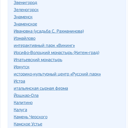
Звенигород
Зеленогорск
Знаменск
Знаменское
Ивановка (усадьба С. Рахманинова)
Измайлово
интерактивный парк «Викинг»
Иосифо-Волоцкий монастырь (Китеж-град)
Ипатьевский монастырь
Иркутск
историко-культурный центр «Русский парк»
Истра
итальянская сырная ферма
Йошкар-Ола
Калитино
Калуга
Камень Черского
Камское Устье