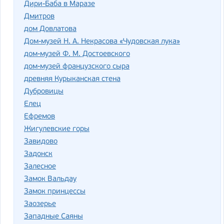
Дири-Баба в Маразе
Дмитров
дом Довлатова
Дом-музей Н. А. Некрасова «Чудовская лука»
дом-музей Ф. М. Достоевского
дом-музей французского сыра
древняя Курыканская стена
Дубровицы
Елец
Ефремов
Жигулевские горы
Завидово
Задонск
Залесное
Замок Вальдау
Замок принцессы
Заозерье
Западные Саяны