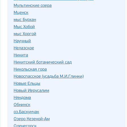
Мультинские озера
Мценск
мыс Бурхан
Мыс Хобой
мыс Хоргой
Научный
Нелазское
Никита
Никитский ботанический сад
Никольская гора
Новоспасское (усадьба М.И.Глинки)
Новые Ельцы
Новый Иерусалим
Няндома
Обнинск
оз.Баскунчак
Озеро Кезеной-Ам
Оленегорск