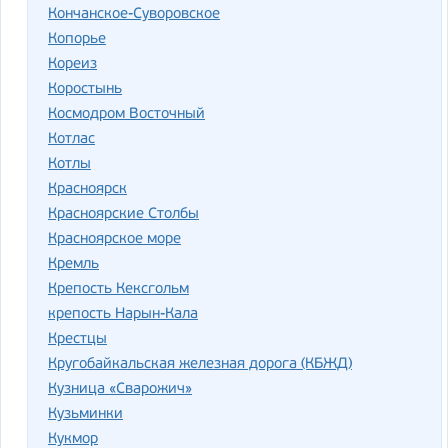
Кончанское-Суворовское
Копорье
Кореиз
Коростынь
Космодром Восточный
Котлас
Котлы
Красноярск
Красноярские Столбы
Красноярское море
Кремль
Крепость Кексгольм
крепость Нарын-Кала
Крестцы
Кругобайкальская железная дорога (КБЖД)
Кузница «Сварожич»
Кузьминки
Кукмор