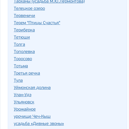
Тарханы (усадьба М.Ю.Лермонтова)
Телецкое озеро
Тервеничи
Терем "Птицы Счастья"
Териберка
Тетюши
Толга
Тополевка
Торосово
Тотьма
Третья речка
Тула
Уймонская долина
Улан-Удэ
Ульяновск
Урожайное
урочище Чеч-Кыш
усадьба «Дивные звоны»