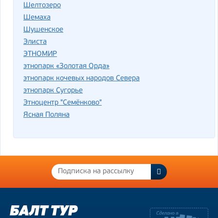
Шелтозеро
Шемаха
Шушенское
Элиста
ЭТНОМИР
этнопарк «Золотая Орда»
этнопарк кочевых народов Севера
этнопарк Сугорье
Этноцентр "Семёнково"
Ясная Поляна