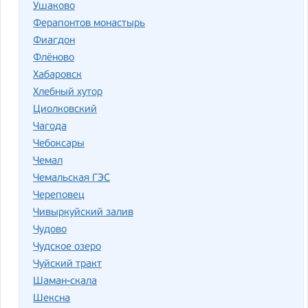
Ушаково
Ферапонтов монастырь
Фиагдон
Флёново
Хабаровск
Хлебный хутор
Циолковский
Чагода
Чебоксары
Чемал
Чемальская ГЭС
Череповец
Чивыркуйский залив
Чудово
Чудское озеро
Чуйский тракт
Шаман-скала
Шексна