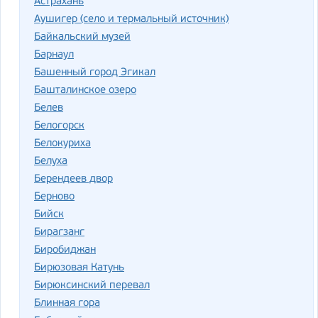
Астрахань
Аушигер (село и термальный источник)
Байкальский музей
Барнаул
Башенный город Эгикал
Башталинское озеро
Белев
Белогорск
Белокуриха
Белуха
Берендеев двор
Берново
Бийск
Бирагзанг
Биробиджан
Бирюзовая Катунь
Бирюксинский перевал
Блинная гора