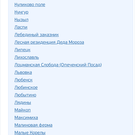
Куликово поле
Кунгур
Кызыл
Ласпи
Лебединый заказник
Лесная резиденция Деда Мороза
Липецк
Лихославль
Лоцманская Слобода (Опеченский Посад)
Львовка
Любенск
Любинское
Любытино
Лядины
Майкоп
Максимиха
Малиновая ферма
Малые Корелы