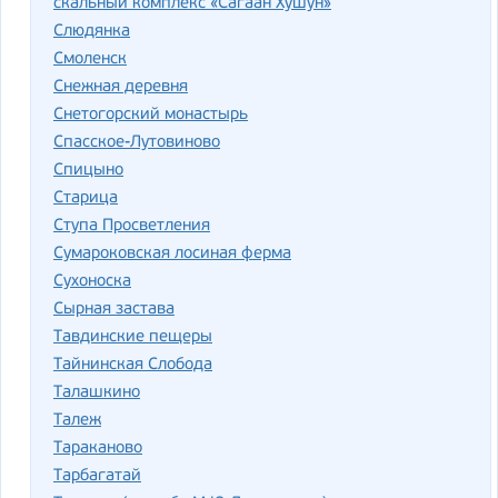
скальный комплекс «Сагаан Хушун»
Слюдянка
Смоленск
Снежная деревня
Снетогорский монастырь
Спасское-Лутовиново
Спицыно
Старица
Ступа Просветления
Сумароковская лосиная ферма
Сухоноска
Сырная застава
Тавдинские пещеры
Тайнинская Слобода
Талашкино
Талеж
Тараканово
Тарбагатай