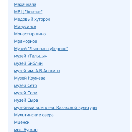
Махачкала
МВЦ "Апатит"
Медовый хуторок
Минусинск
Монастырщино
Мраморное
Музей "Льняная губерния"
музей «Тальцы»
музей Библии
музей им. А.В.Анохина
Музей Кружева
музей Сето
музей Соли
музей Сыра
музейный комплекс Казахской культуры
Мультинские озера
Мценск
мыс Бурхан