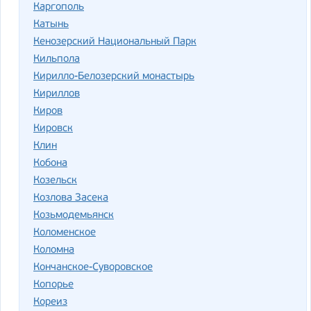
Каргополь
Катынь
Кенозерский Национальный Парк
Кильпола
Кирилло-Белозерский монастырь
Кириллов
Киров
Кировск
Клин
Кобона
Козельск
Козлова Засека
Козьмодемьянск
Коломенское
Коломна
Кончанское-Суворовское
Копорье
Кореиз