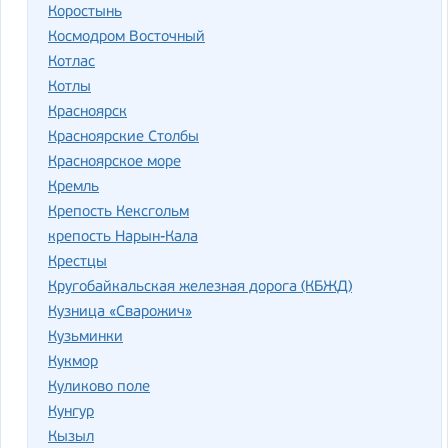
Коростынь
Космодром Восточный
Котлас
Котлы
Красноярск
Красноярские Столбы
Красноярское море
Кремль
Крепость Кексгольм
крепость Нарын-Кала
Крестцы
Кругобайкальская железная дорога (КБЖД)
Кузница «Сварожич»
Кузьминки
Кукмор
Куликово поле
Кунгур
Кызыл