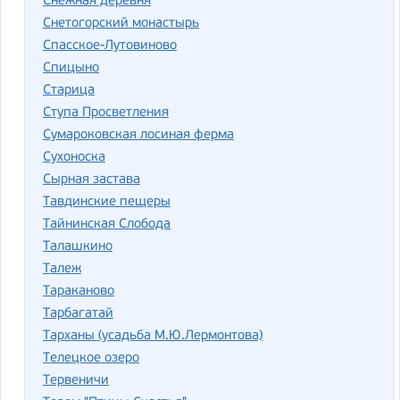
Снежная деревня
Снетогорский монастырь
Спасское-Лутовиново
Спицыно
Старица
Ступа Просветления
Сумароковская лосиная ферма
Сухоноска
Сырная застава
Тавдинские пещеры
Тайнинская Слобода
Талашкино
Талеж
Тараканово
Тарбагатай
Тарханы (усадьба М.Ю.Лермонтова)
Телецкое озеро
Тервеничи