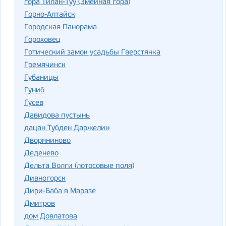
гора Тилан-Туу (Змеиная гора)
Горно-Алтайск
Городская Панорама
Гороховец
Готический замок усадьбы Гверстянка
Гремячинск
Губаницы
Гуниб
Гусев
Давидова пустынь
дацан Тубден Даржелин
Дворяниново
Деденево
Дельта Волги (лотосовые поля)
Дивногорск
Дири-Баба в Маразе
Дмитров
дом Довлатова