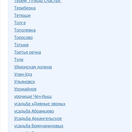
Терем "Птицы Счастья"
Териберка
Тетюши
Толга
Тополевка
Торосово
Тотьма
Третья речка
Тула
Уймонская долина
Улан-Удэ
Ульяновск
Урожайное
урочище Чеч-Кыш
усадьба «Дивные звоны»
усадьба Абрамцево
Усадьба Архангельское
усадьба Брянчаниновых