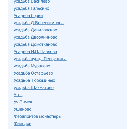
усадьба Василево
усадьба Гальских
Усадьба Горки
усадьба Д.Веневитинова
усадьба Даниловское
усадьба Дворяниново
усадьба Домотканово
Усадьба И.П. Павлова
усадьба купца Первушина
усадьба Мураново
Усадьба Остафьево
Усадьба Тюрюминых
усадьба Шахматово
Утес
Уч-Энмек
Ушаково
Ферапонтов монастырь
Фиагдон