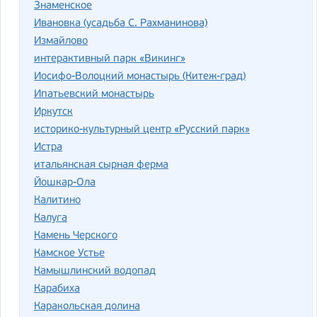
Знаменское
Ивановка (усадьба С. Рахманинова)
Измайлово
интерактивный парк «Викинг»
Иосифо-Волоцкий монастырь (Китеж-град)
Ипатьевский монастырь
Иркутск
историко-культурный центр «Русский парк»
Истра
итальянская сырная ферма
Йошкар-Ола
Калитино
Калуга
Камень Черского
Камское Устье
Камышлинский водопад
Карабиха
Каракольская долина