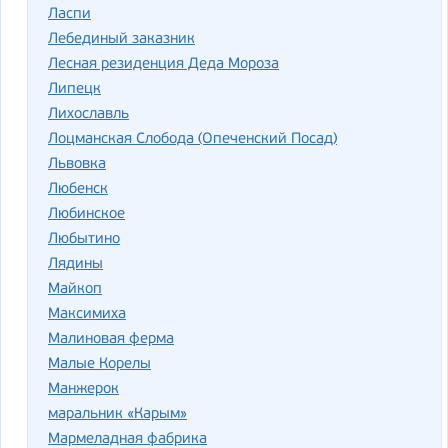
Ласпи
Лебединый заказник
Лесная резиденция Деда Мороза
Липецк
Лихославль
Лоцманская Слобода (Опеченский Посад)
Львовка
Любенск
Любинское
Любытино
Лядины
Майкоп
Максимиха
Малиновая ферма
Малые Корелы
Манжерок
маральник «Карым»
Мармеладная фабрика