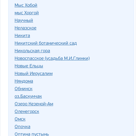
Мыс Хобой
мыс Хоргой
Научный
Нелазское
Никита
Никитский ботанический сад
Никольская гора
Новоспасское (усадьба М.И.Глинки)
Новые Ельцы
Новый Иерусалим
Няндома
Обнинск
оз.Баскунчак
Озеро Кезеной-Ам
Оленегорск
Омск
Опочка
Оптина пустынь