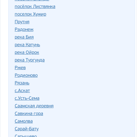
посёлок Листвянка
поселок Хужир
Прутня
Радонеж
река Бия
река Катунь
река Ойрок
река Тургунда
Ржев
Родионово
Рязань
с.Аскат
с.Усть-Сема
Саамская деревня
Савкина гора
Самолва
Сарай-Бату
Сатышево