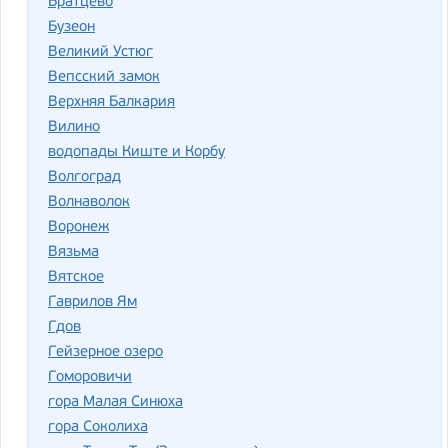
Братцево
Бузеон
Великий Устюг
Вепсский замок
Верхняя Балкария
Вилино
водопады Киште и Корбу
Волгоград
Волнаволок
Воронеж
Вязьма
Вятское
Гаврилов Ям
Гдов
Гейзерное озеро
Гоморовичи
гора Малая Синюха
гора Соколиха