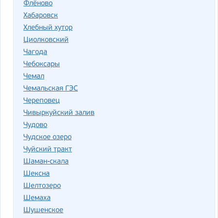
Флёново
Хабаровск
Хлебный хутор
Циолковский
Чагода
Чебоксары
Чемал
Чемальская ГЭС
Череповец
Чивыркуйский залив
Чудово
Чудское озеро
Чуйский тракт
Шаман-скала
Шексна
Шелтозеро
Шемаха
Шушенское