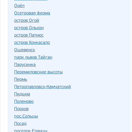
Орёл
Осетровая ферма
остров Огой
остров Ольхон
остров Патмос
остров Хонкасало
Ошевенск
парк львов Тайган
Парусинка
Перемиловские высоты
Пермь
Петропавловск-Камчатский
Пидьма
Поленово
Порхов
пос.Сольцы
Посад
поселок Еланцы