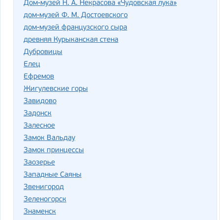
Дом-музей Н. А. Некрасова «Чудовская лука»
дом-музей Ф. М. Достоевского
дом-музей французского сыра
древняя Курыканская стена
Дубровицы
Елец
Ефремов
Жигулевские горы
Завидово
Задонск
Залесное
Замок Вальдау
Замок принцессы
Заозерье
Западные Саяны
Звенигород
Зеленогорск
Знаменск