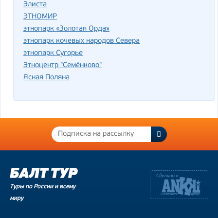
Элиста
ЭТНОМИР
этнопарк «Золотая Орда»
этнопарк кочевых народов Севера
этнопарк Сугорье
Этноцентр "Семёнково"
Ясная Поляна
Туры по России и всему
миру