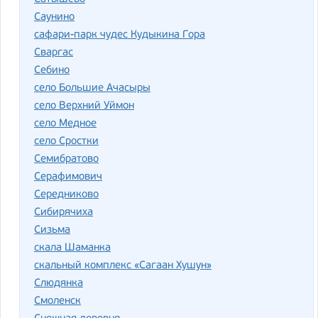
Саунино
сафари-парк чудес Кудыкина Гора
Сваргас
Себино
село Большие Ачасыры
село Верхний Уймон
село Медное
село Сростки
Семибратово
Серафимович
Середниково
Сибирячиха
Сизьма
скала Шаманка
скальный комплекс «Сагаан Хушун»
Слюдянка
Смоленск