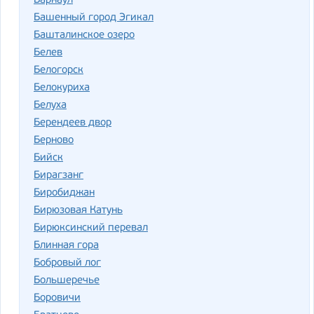
Барнаул
Башенный город Эгикал
Башталинское озеро
Белев
Белогорск
Белокуриха
Белуха
Берендеев двор
Берново
Бийск
Бирагзанг
Биробиджан
Бирюзовая Катунь
Бирюксинский перевал
Блинная гора
Бобровый лог
Большеречье
Боровичи