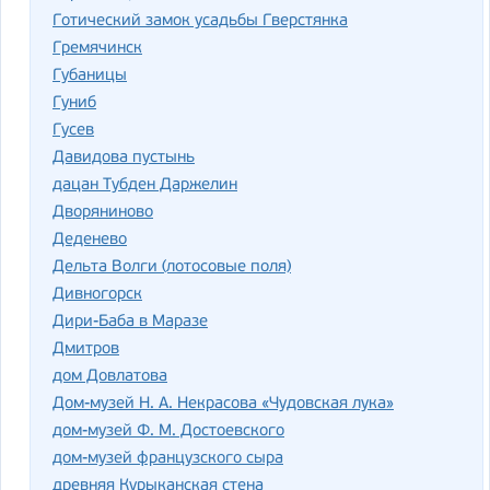
Готический замок усадьбы Гверстянка
Гремячинск
Губаницы
Гуниб
Гусев
Давидова пустынь
дацан Тубден Даржелин
Дворяниново
Деденево
Дельта Волги (лотосовые поля)
Дивногорск
Дири-Баба в Маразе
Дмитров
дом Довлатова
Дом-музей Н. А. Некрасова «Чудовская лука»
дом-музей Ф. М. Достоевского
дом-музей французского сыра
древняя Курыканская стена