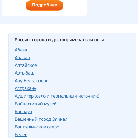
Подробнее
Россия
: города и достопримечательности
Абаза
Абакан
Алтайское
Артыбаш
Ару-Кель, озеро
Астрахань
Аушигер (село и термальный источник)
Байкальский музей
Барнаул
Башенный город Эгикал
Башталинское озеро
Белев