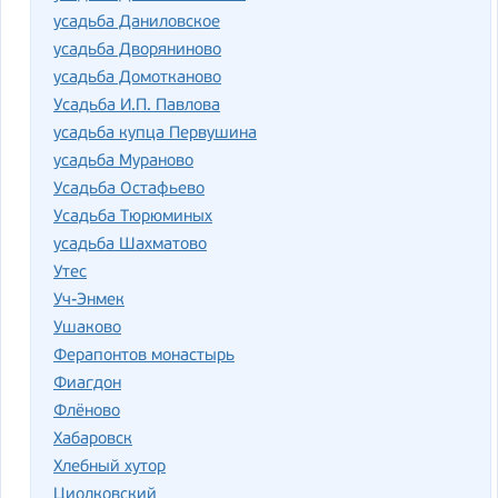
усадьба Даниловское
усадьба Дворяниново
усадьба Домотканово
Усадьба И.П. Павлова
усадьба купца Первушина
усадьба Мураново
Усадьба Остафьево
Усадьба Тюрюминых
усадьба Шахматово
Утес
Уч-Энмек
Ушаково
Ферапонтов монастырь
Фиагдон
Флёново
Хабаровск
Хлебный хутор
Циолковский