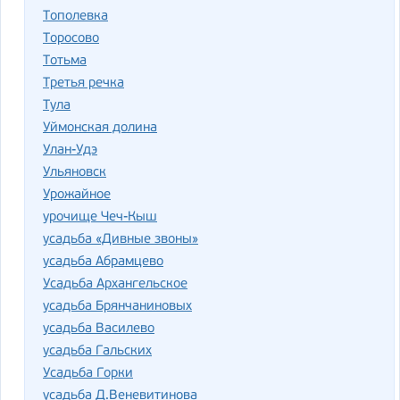
Тополевка
Торосово
Тотьма
Третья речка
Тула
Уймонская долина
Улан-Удэ
Ульяновск
Урожайное
урочище Чеч-Кыш
усадьба «Дивные звоны»
усадьба Абрамцево
Усадьба Архангельское
усадьба Брянчаниновых
усадьба Василево
усадьба Гальских
Усадьба Горки
усадьба Д.Веневитинова