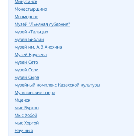
Минусинск
Монастырщино
Мраморное
Музей "Льняная губерния"
музей «Тальцы»
музей Библии
музей им. А.В.Анохина
Музей Кружева
музей Сето
музей Соли
музей Сыра
музейный комплекс Казахской культуры
Мультинские озера
Мценск
мыс Бурхан
Мыс Хобой
мыс Хоргой
Научный