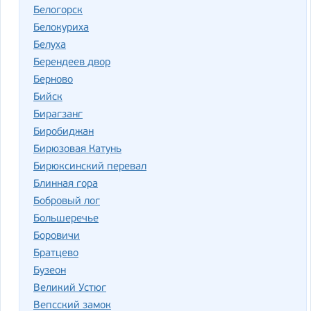
Белогорск
Белокуриха
Белуха
Берендеев двор
Берново
Бийск
Бирагзанг
Биробиджан
Бирюзовая Катунь
Бирюксинский перевал
Блинная гора
Бобровый лог
Большеречье
Боровичи
Братцево
Бузеон
Великий Устюг
Вепсский замок