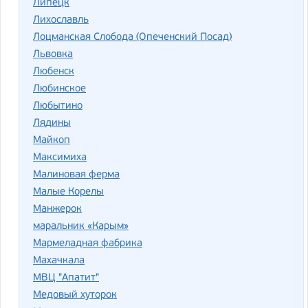
Липецк
Лихославль
Лоцманская Слобода (Опеченский Посад)
Львовка
Любенск
Любинское
Любытино
Лядины
Майкоп
Максимиха
Малиновая ферма
Малые Корелы
Манжерок
маральник «Карым»
Мармеладная фабрика
Махачкала
МВЦ "Апатит"
Медовый хуторок