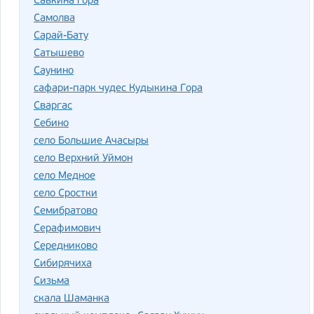
Савкина гора
Самолва
Сарай-Бату
Сатышево
Саунино
сафари-парк чудес Кудыкина Гора
Сваргас
Себино
село Большие Ачасыры
село Верхний Уймон
село Медное
село Сростки
Семибратово
Серафимович
Середниково
Сибирячиха
Сизьма
скала Шаманка