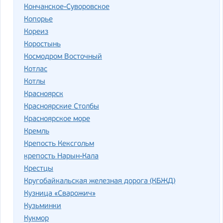
Кончанское-Суворовское
Копорье
Кореиз
Коростынь
Космодром Восточный
Котлас
Котлы
Красноярск
Красноярские Столбы
Красноярское море
Кремль
Крепость Кексгольм
крепость Нарын-Кала
Крестцы
Кругобайкальская железная дорога (КБЖД)
Кузница «Сварожич»
Кузьминки
Кукмор