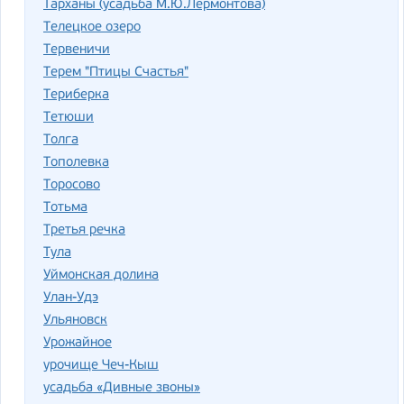
Тарханы (усадьба М.Ю.Лермонтова)
Телецкое озеро
Тервеничи
Терем "Птицы Счастья"
Териберка
Тетюши
Толга
Тополевка
Торосово
Тотьма
Третья речка
Тула
Уймонская долина
Улан-Удэ
Ульяновск
Урожайное
урочище Чеч-Кыш
усадьба «Дивные звоны»