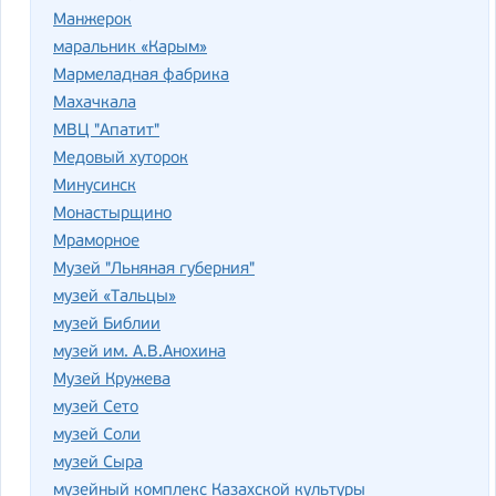
Манжерок
маральник «Карым»
Мармеладная фабрика
Махачкала
МВЦ "Апатит"
Медовый хуторок
Минусинск
Монастырщино
Мраморное
Музей "Льняная губерния"
музей «Тальцы»
музей Библии
музей им. А.В.Анохина
Музей Кружева
музей Сето
музей Соли
музей Сыра
музейный комплекс Казахской культуры