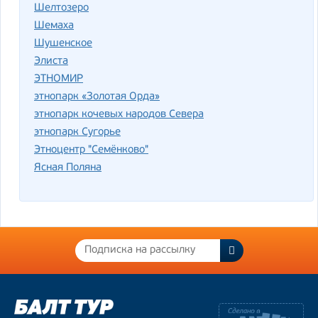
Шелтозеро
Шемаха
Шушенское
Элиста
ЭТНОМИР
этнопарк «Золотая Орда»
этнопарк кочевых народов Севера
этнопарк Сугорье
Этноцентр "Семёнково"
Ясная Поляна