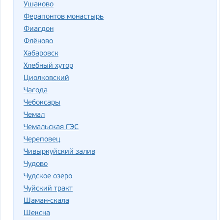
Ушаково
Ферапонтов монастырь
Фиагдон
Флёново
Хабаровск
Хлебный хутор
Циолковский
Чагода
Чебоксары
Чемал
Чемальская ГЭС
Череповец
Чивыркуйский залив
Чудово
Чудское озеро
Чуйский тракт
Шаман-скала
Шексна