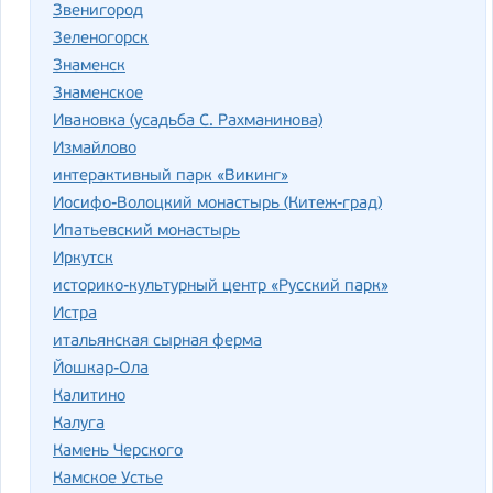
Звенигород
Зеленогорск
Знаменск
Знаменское
Ивановка (усадьба С. Рахманинова)
Измайлово
интерактивный парк «Викинг»
Иосифо-Волоцкий монастырь (Китеж-град)
Ипатьевский монастырь
Иркутск
историко-культурный центр «Русский парк»
Истра
итальянская сырная ферма
Йошкар-Ола
Калитино
Калуга
Камень Черского
Камское Устье