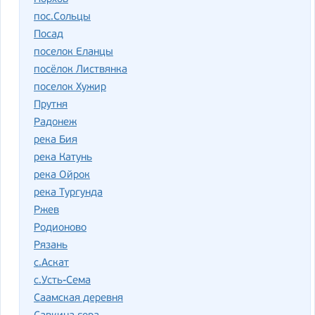
пос.Сольцы
Посад
поселок Еланцы
посёлок Листвянка
поселок Хужир
Прутня
Радонеж
река Бия
река Катунь
река Ойрок
река Тургунда
Ржев
Родионово
Рязань
с.Аскат
с.Усть-Сема
Саамская деревня