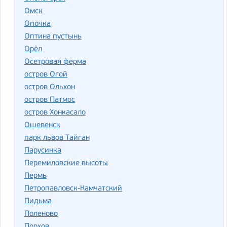
Омск
Опочка
Оптина пустынь
Орёл
Осетровая ферма
остров Огой
остров Ольхон
остров Патмос
остров Хонкасало
Ошевенск
парк львов Тайган
Парусинка
Перемиловские высоты
Пермь
Петропавловск-Камчатский
Пидьма
Поленово
Порхов