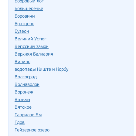
Бобровый лог
Большеречье
Боровичи
Братцево
Бузеон
Великий Устюг
Вепсский замок
Верхняя Балкария
Вилино
водопады Киште и Корбу
Волгоград
Волнаволок
Воронеж
Вязьма
Вятское
Гаврилов Ям
Гдов
Гейзерное озеро