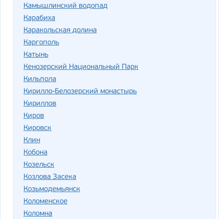
Камышлинский водопад
Карабиха
Каракольская долина
Каргополь
Катынь
Кенозерский Национальный Парк
Кильпола
Кирилло-Белозерский монастырь
Кириллов
Киров
Кировск
Клин
Кобона
Козельск
Козлова Засека
Козьмодемьянск
Коломенское
Коломна