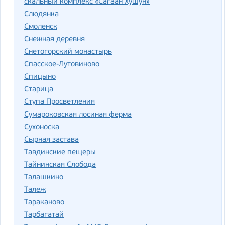
скальный комплекс «Сагаан Хушун»
Слюдянка
Смоленск
Снежная деревня
Снетогорский монастырь
Спасское-Лутовиново
Спицыно
Старица
Ступа Просветления
Сумароковская лосиная ферма
Сухоноска
Сырная застава
Тавдинские пещеры
Тайнинская Слобода
Талашкино
Талеж
Тараканово
Тарбагатай