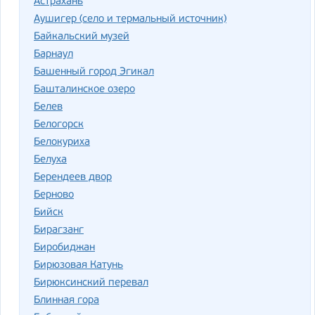
Астрахань
Аушигер (село и термальный источник)
Байкальский музей
Барнаул
Башенный город Эгикал
Башталинское озеро
Белев
Белогорск
Белокуриха
Белуха
Берендеев двор
Берново
Бийск
Бирагзанг
Биробиджан
Бирюзовая Катунь
Бирюксинский перевал
Блинная гора