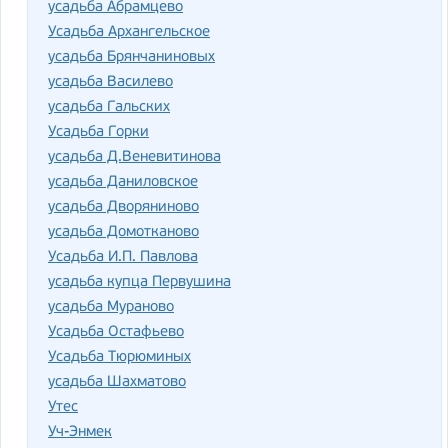
усадьба Абрамцево
Усадьба Архангельское
усадьба Брянчаниновых
усадьба Василево
усадьба Гальских
Усадьба Горки
усадьба Д.Веневитинова
усадьба Даниловское
усадьба Дворяниново
усадьба Домотканово
Усадьба И.П. Павлова
усадьба купца Первушина
усадьба Мураново
Усадьба Остафьево
Усадьба Тюрюминых
усадьба Шахматово
Утес
Уч-Энмек