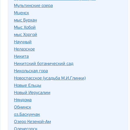
Мультинские озера
Мценск
мыс Бурхан
Мыс Хобой
мыс Хоргой
Научный
Нелазское
Никита
Никитский ботанический сад
Никольская гора
Новоспасское (усадьба М.И.Глинки)
Новые Ельцы
Новый Иерусалим
Няндома
Обнинск
оз.Баскунчак
Озеро Кезеной-Ам
Оленегорск