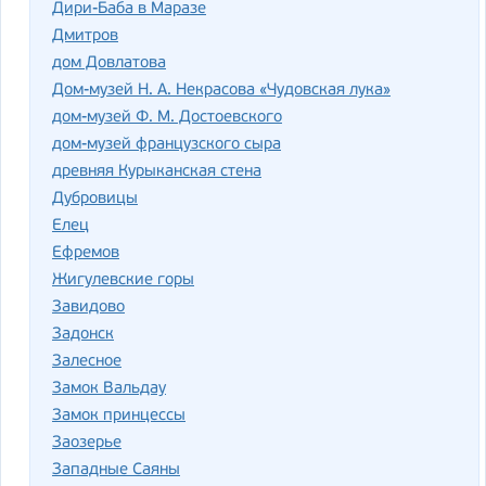
Дири-Баба в Маразе
Дмитров
дом Довлатова
Дом-музей Н. А. Некрасова «Чудовская лука»
дом-музей Ф. М. Достоевского
дом-музей французского сыра
древняя Курыканская стена
Дубровицы
Елец
Ефремов
Жигулевские горы
Завидово
Задонск
Залесное
Замок Вальдау
Замок принцессы
Заозерье
Западные Саяны