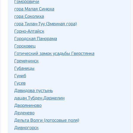
Гоморовичи
гора Малая Синюха
гора Соколиха
гора Тилан-Туу (Змеиная гора)
Горно-Алтайск
Городская Панорама
Гороховец
Готический замок усадьбы Гверстянка
Гремячинск
Губаницы
Гуниб
Гусев
Давидова пустынь
дацан Тубден Даржелин
Дворяниново
Деденево
Дельта Волги (лотосовые поля)
Дивногорск