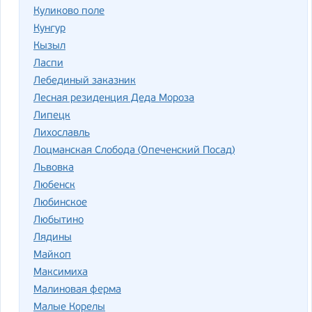
Куликово поле
Кунгур
Кызыл
Ласпи
Лебединый заказник
Лесная резиденция Деда Мороза
Липецк
Лихославль
Лоцманская Слобода (Опеченский Посад)
Львовка
Любенск
Любинское
Любытино
Лядины
Майкоп
Максимиха
Малиновая ферма
Малые Корелы