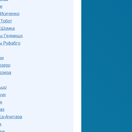
и
 Исиченко
 Тобот
 Шумка
ы Гедмишх
ы Руфабго
ши
озеро
озера
ьцо
шук
к
ах
са-Ачитара
х
лук