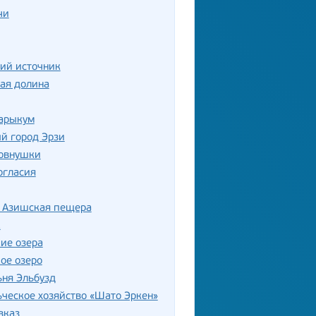
чи
ий источник
ая долина
Сарыкум
й город Эрзи
овнушки
огласия
 Азишская пещера
к
ие озера
ое озеро
ня Эльбузд
ческое хозяйство «Шато Эркен»
вказ