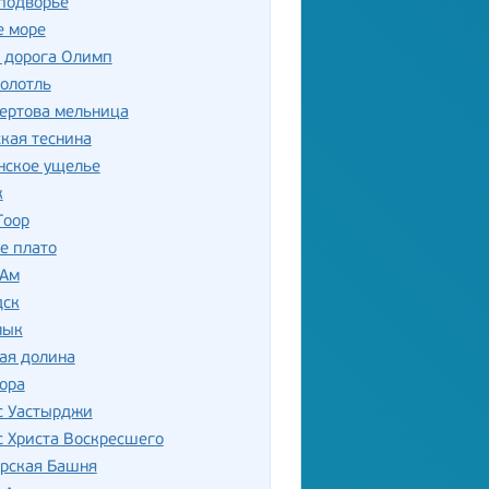
подворье
е море
 дорога Олимп
олотль
ертова мельница
кая теснина
нское ущелье
к
Гоор
е плато
-Ам
дск
лык
ая долина
ора
с Уастырджи
 Христа Воскресшего
орская Башня