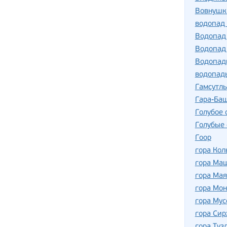
Вовнушк
водопад
Водопад
Водопад
Водопад
водопад
Гамсутль
Гара-Ба
Голубое 
Голубые 
Гоор
гора Кол
гора Ма
гора Мая
гора Мон
гора Мус
гора Сир
гора Туз