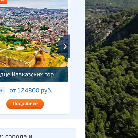
Выходные в горах
рдце Кавказских гор
Дагестана
от 124800 руб.
от 25000 руб
й
4 дня
Подробнее
Подробнее
з
: города и