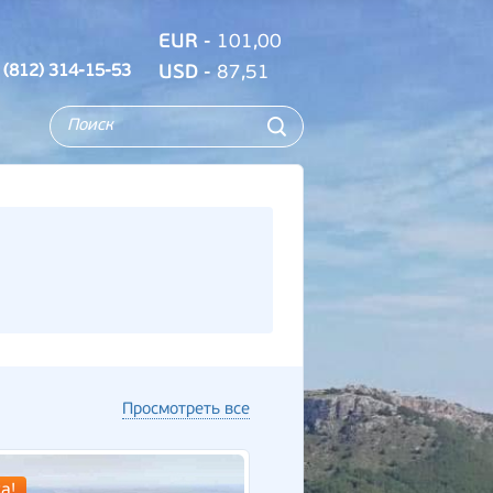
EUR
- 101,00
 (812) 314-15-53
USD
- 87,51
Просмотреть все
а!