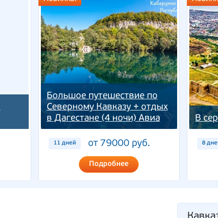
Большое путешествие по
.
Северному Кавказу + отдых
в Дагестане (4 ночи) Авиа
В се
от 79000 руб.
11 дней
8 дне
Подробнее
Кавка