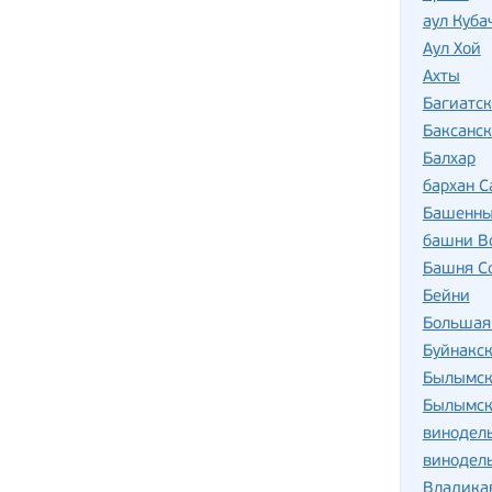
аул Куба
Аул Хой
Ахты
Багиатск
Баксанск
Балхар
бархан 
Башенны
башни В
Башня С
Бейни
Большая
Буйнакс
Былымск
Былымск
винодель
винодель
Владика