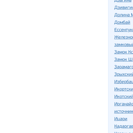
Дзагина
Дзивиги
Долина М
Домбай
Ессентук
Железно
замковы
Замок Кс
Замок Ш
Зарамаг
Зрыхски
Изберба
Икортск
Икотский
Ирганай
источник
Ицари
Кадаргав