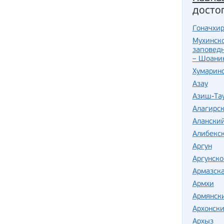
досто
Гоначхи
Мухинско
заповед
– Шоани
Хумарин
Азау
Азиш-Та
Алагирс
Алански
Алибекс
Аргун
Аргунско
Армазска
Армхи
Армянск
Архонски
Архыз