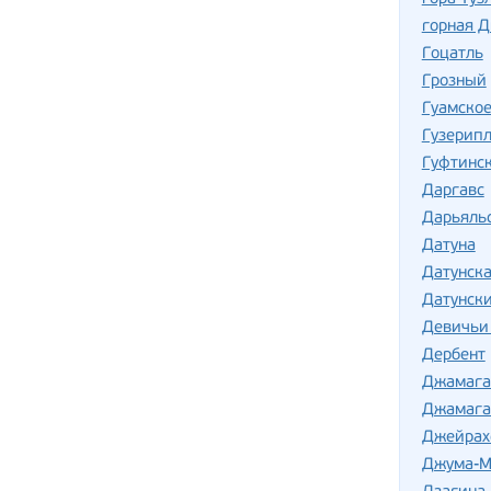
горная 
Гоцатль
Грозный
Гуамско
Гузерип
Гуфтинс
Даргавс
Дарьяль
Датуна
Датунска
Датунск
Девичьи
Дербент
Джамага
Джамага
Джейрах
Джума-М