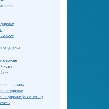
Дигория
е ущелье
ль
кий мост
ское ущелье
я церковь
ий храм
 бани
тские нарзаны
тское ущелье
ское ущелье (Ингушетия)
ечеть