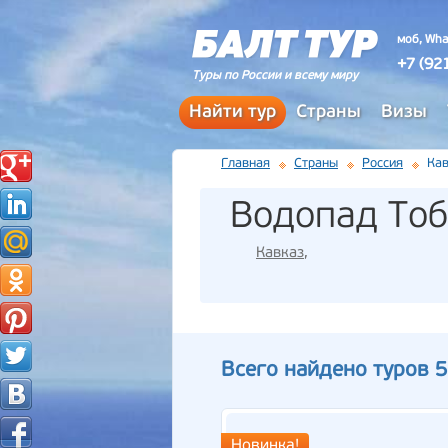
моб, Wha
+7 (92
Туры по России и всему миру
Найти тур
Страны
Визы
Главная
Страны
Россия
Кав
Водопад Тоб
Кавказ
,
Всего найдено туров 5
Новинка!