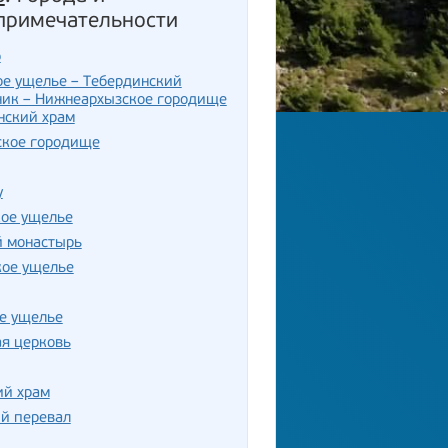
примечательности
р
е ущелье – Тебердинский
ник – Нижнеархызское городище
нский храм
ское городище
у
кое ущелье
й монастырь
кое ущелье
е ущелье
я церковь
ий храм
й перевал