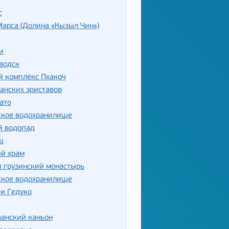
с
арса (Долина «Кызыл Чин»)
и
водск
й комплекс Пхакоч
анских эриставов
ато
ское водохранилище
й водопад
ш
ий храм
 грузинский монастырь
ское водохранилище
и Гедуко
анский каньон