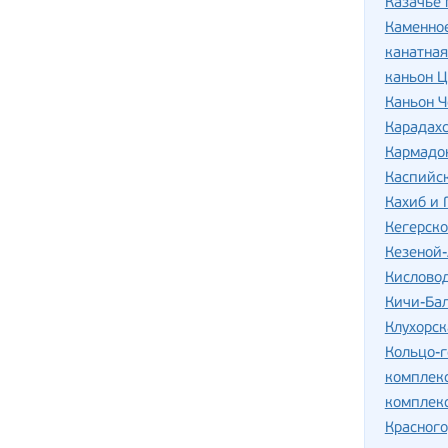
Казачье 
Каменно
канатная
каньон Ц
Каньон Ч
Карадахс
Кармадо
Каспийс
Кахиб и 
Кегерско
Кезеной
Кислово
Кичи-Ба
Клухорск
Кольцо-г
комплек
комплекс
Красног