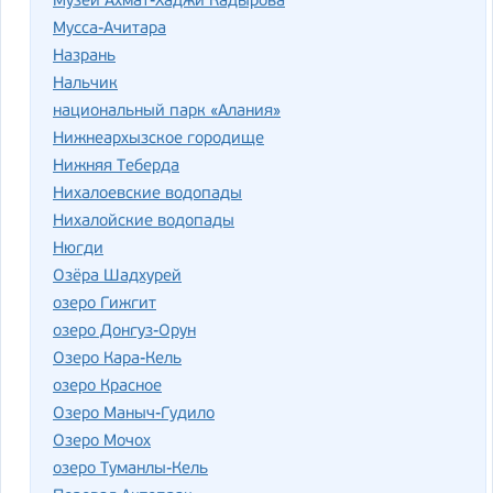
Музей Ахмат-Хаджи Кадырова
Мусса-Ачитара
Назрань
Нальчик
национальный парк «Алания»
Нижнеархызское городище
Нижняя Теберда
Нихалоевские водопады
Нихалойские водопады
Нюгди
Озёра Шадхурей
озеро Гижгит
озеро Донгуз-Орун
Озеро Кара-Кель
озеро Красное
Озеро Маныч-Гудило
Озеро Мочох
озеро Туманлы-Кель