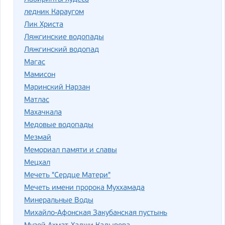
ледник Караугом
Лик Христа
Ляжгинские водопады
Ляжгинский водопад
Магас
Мамисон
Маринский Нарзан
Матлас
Махачкала
Медовые водопады
Мезмай
Мемориал памяти и славы
Мецхал
Мечеть "Сердце Матери"
Мечеть имени пророка Муххамада
Минеральные Воды
Михайло-Афонская Закубанская пустынь