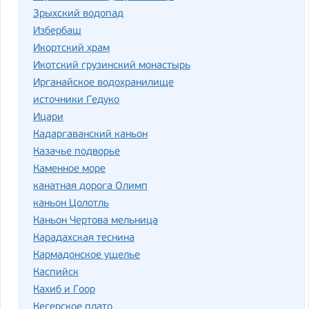
Зрыхский водопад
Избербаш
Икортский храм
Икотский грузинский монастырь
Ирганайское водохранилище
источники Гедуко
Ицари
Кадаргаванский каньон
Казачье подворье
Каменное море
канатная дорога Олимп
каньон Цолотль
Каньон Чертова мельница
Карадахская теснина
Кармадонское ущелье
Каспийск
Кахиб и Гоор
Кегерское плато