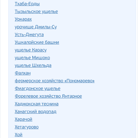
Тхаба-Ерды
Тызыльское ущелье
Уркарах
урочище Джилы-Су
Усть-Джегута
Ушкалойские башни
ущелье Карасу
ущелье Мишоко
ущелье Шхельда
Фалхан
фермерское хозяйство «Пономарево»
Фиагдонское ущелье
Форелевое хозяйство Янтарное
Хаджокская теснина
Ханагский водопад
Харачой
Хетагурово
Хой