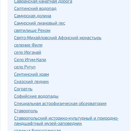
Савранская канатная дорога
Салтинский водопад
Самурская долина
Самурский лиановый лес
святилище Реком
Свято-Михайловский Афонский монастырь
селение Филя
село Ирганай
Село Итум-Кали
село Рутул
Сентинский храм
Сказский ледник
Согратль
Софийские водопады
Специальная астрофизическая обсерватория
Ставрополь
Ставропольский историко-культурный и природно-
ландшафтный музей-заповедник