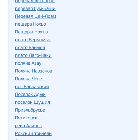
Перевал Актопрак
перевал Гум-Баши
Перевал Цей-Лоам
пещера Нохьо
Пещеры Нохъо
плато Бермамыт
плато Канжол
плато Лаго-Наки
поляна Азау
Поляна Нарзанов
Поляна Чегет
пос.Кавказский
Поселок Адык
поселок Шушия
Приэльбрусье
Пятигорск
река Алибек
Рокский тоннель