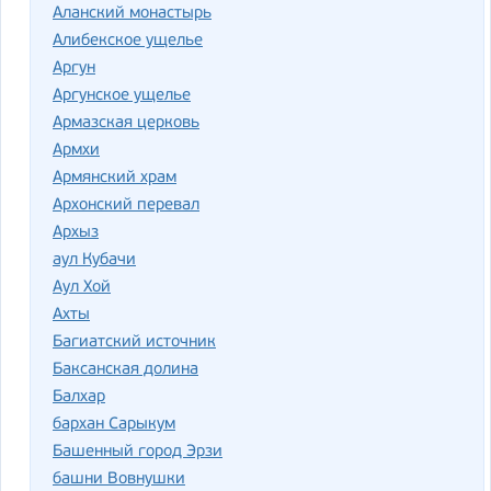
Аланский монастырь
Алибекское ущелье
Аргун
Аргунское ущелье
Армазская церковь
Армхи
Армянский храм
Архонский перевал
Архыз
аул Кубачи
Аул Хой
Ахты
Багиатский источник
Баксанская долина
Балхар
бархан Сарыкум
Башенный город Эрзи
башни Вовнушки