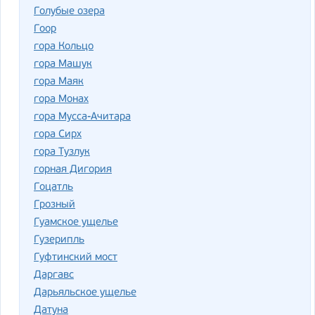
Голубые озера
Гоор
гора Кольцо
гора Машук
гора Маяк
гора Монах
гора Мусса-Ачитара
гора Сирх
гора Тузлук
горная Дигория
Гоцатль
Грозный
Гуамское ущелье
Гузерипль
Гуфтинский мост
Даргавс
Дарьяльское ущелье
Датуна