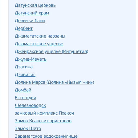
Датунская церковь
Датунский храм
Девичьи бани
Дербент
Джамагатские нарзаны
Джамагатское ущелье
Джейрахское ущелье (Ингушетия)
Джума-Мечеть
Дзагина
Дзивигис
Долина Марса (Долина «Кызыл Чин»)
Домбай
Ессентуки
Железноводск
замковый комплекс Пхакоч
Замок Ксанских эриставов
Замок Шато
Зарамагское водохранилище