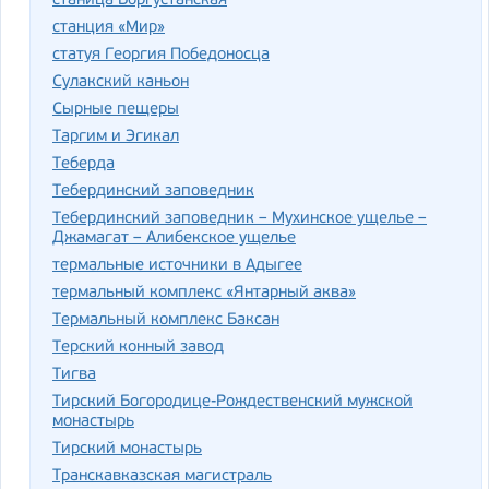
станица Боргустанская
станция «Мир»
статуя Георгия Победоносца
Сулакский каньон
Сырные пещеры
Таргим и Эгикал
Теберда
Тебердинский заповедник
Тебердинский заповедник – Мухинское ущелье –
Джамагат – Алибекское ущелье
термальные источники в Адыгее
термальный комплекс «Янтарный аква»
Термальный комплекс Баксан
Терский конный завод
Тигва
Тирский Богородице-Рождественский мужской
монастырь
Тирский монастырь
Транскавказская магистраль