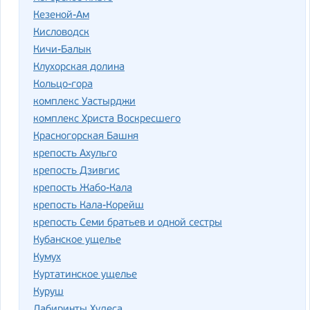
Кезеной-Ам
Кисловодск
Кичи-Балык
Клухорская долина
Кольцо-гора
комплекс Уастырджи
комплекс Христа Воскресшего
Красногорская Башня
крепость Ахульго
крепость Дзивгис
крепость Жабо-Кала
крепость Кала-Корейш
крепость Семи братьев и одной сестры
Кубанское ущелье
Кумух
Куртатинское ущелье
Куруш
Лабиринты Худеса