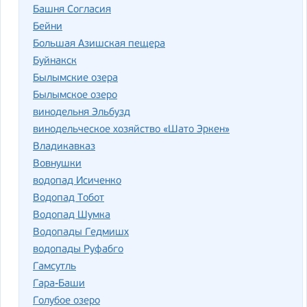
Башня Согласия
Бейни
Большая Азишская пещера
Буйнакск
Былымские озера
Былымское озеро
винодельня Эльбузд
винодельческое хозяйство «Шато Эркен»
Владикавказ
Вовнушки
водопад Исиченко
Водопад Тобот
Водопад Шумка
Водопады Гедмишх
водопады Руфабго
Гамсутль
Гара-Баши
Голубое озеро