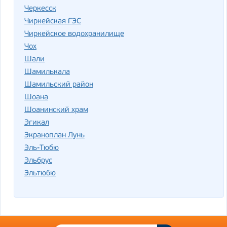
Черкесск
Чиркейская ГЭС
Чиркейское водохранилище
Чох
Шали
Шамилькала
Шамильский район
Шоана
Шоанинский храм
Эгикал
Экраноплан Лунь
Эль-Тюбю
Эльбрус
Эльтюбю