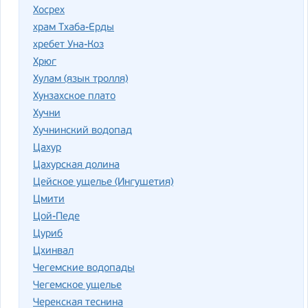
Хосрех
храм Тхаба-Ерды
хребет Уна-Коз
Хрюг
Хулам (язык тролля)
Хунзахское плато
Хучни
Хучнинский водопад
Цахур
Цахурская долина
Цейское ущелье (Ингушетия)
Цмити
Цой-Педе
Цуриб
Цхинвал
Чегемские водопады
Чегемское ущелье
Черекская теснина