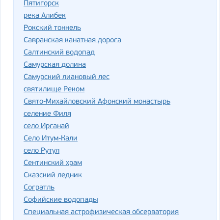
Пятигорск
река Алибек
Рокский тоннель
Савранская канатная дорога
Салтинский водопад
Самурская долина
Самурский лиановый лес
святилище Реком
Свято-Михайловский Афонский монастырь
селение Филя
село Ирганай
Село Итум-Кали
село Рутул
Сентинский храм
Сказский ледник
Согратль
Софийские водопады
Специальная астрофизическая обсерватория