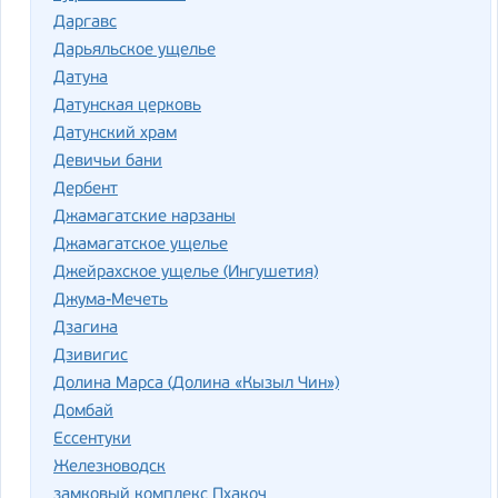
Даргавс
Дарьяльское ущелье
Датуна
Датунская церковь
Датунский храм
Девичьи бани
Дербент
Джамагатские нарзаны
Джамагатское ущелье
Джейрахское ущелье (Ингушетия)
Джума-Мечеть
Дзагина
Дзивигис
Долина Марса (Долина «Кызыл Чин»)
Домбай
Ессентуки
Железноводск
замковый комплекс Пхакоч