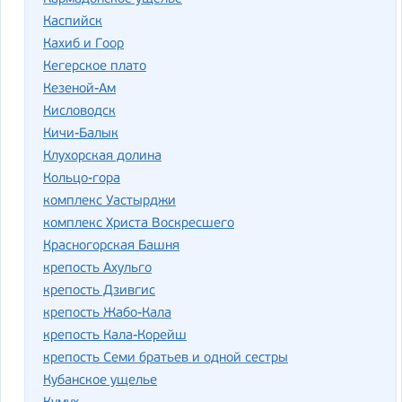
Каспийск
Кахиб и Гоор
Кегерское плато
Кезеной-Ам
Кисловодск
Кичи-Балык
Клухорская долина
Кольцо-гора
комплекс Уастырджи
комплекс Христа Воскресшего
Красногорская Башня
крепость Ахульго
крепость Дзивгис
крепость Жабо-Кала
крепость Кала-Корейш
крепость Семи братьев и одной сестры
Кубанское ущелье