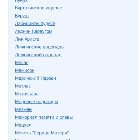
Кумух
Куртатинское ущелье
Куруш
Лабиринты Худеса
ледник Караугом
Лик Христа
Ляжгинские водопады
Ляжгинский водопад
Магас
Мамисон
Маринский Нарзан
Матлас
Махачкала
Медовые водопады
Мезмай
Мемориал памяти и славы
Мецхал
Мечеть "Сердце Матери"