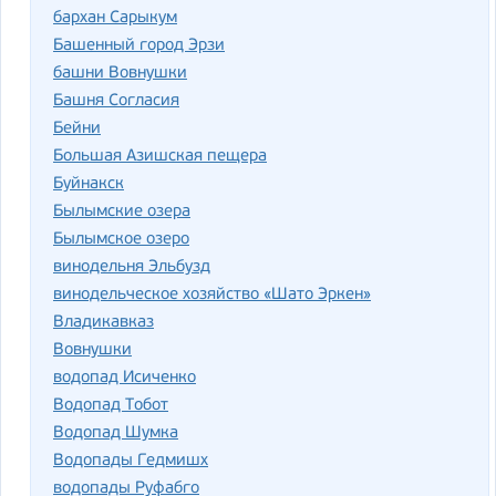
бархан Сарыкум
Башенный город Эрзи
башни Вовнушки
Башня Согласия
Бейни
Большая Азишская пещера
Буйнакск
Былымские озера
Былымское озеро
винодельня Эльбузд
винодельческое хозяйство «Шато Эркен»
Владикавказ
Вовнушки
водопад Исиченко
Водопад Тобот
Водопад Шумка
Водопады Гедмишх
водопады Руфабго