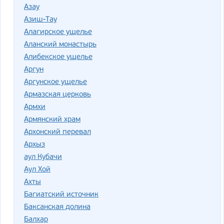
Азау
Азиш-Тау
Алагирское ущелье
Аланский монастырь
Алибекское ущелье
Аргун
Аргунское ущелье
Армазская церковь
Армхи
Армянский храм
Архонский перевал
Архыз
аул Кубачи
Аул Хой
Ахты
Багиатский источник
Баксанская долина
Балхар