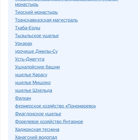
монастырь
Тирский монастырь
Транскавказская магистраль
Тхаба-Ерды
Тызыльское ущелье
Уркарах
урочище Джилы-Су
Усть-Джегута
Ушкалойские башни
ущелье Карасу
ущелье Мишоко
ущелье Шхельда
Фалхан
фермерское хозяйство «Пономарево»
Фиагдонское ущелье
Форелевое хозяйство Янтарное
Хаджокская теснина
Ханагский водопад