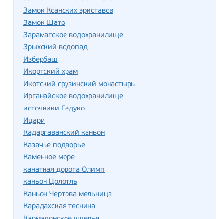
Замок Ксанских эриставов
Замок Шато
Зарамагское водохранилище
Зрыхский водопад
Избербаш
Икортский храм
Икотский грузинский монастырь
Ирганайское водохранилище
источники Гедуко
Ицари
Кадаргаванский каньон
Казачье подворье
Каменное море
канатная дорога Олимп
каньон Цолотль
Каньон Чертова мельница
Карадахская теснина
Кармадонское ущелье