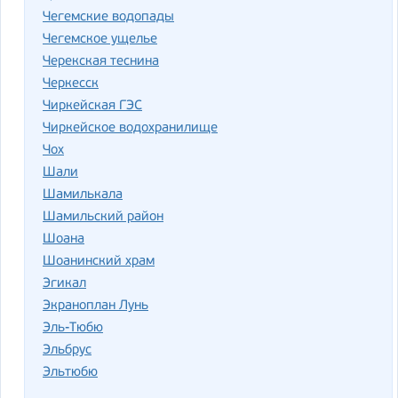
Чегемские водопады
Чегемское ущелье
Черекская теснина
Черкесск
Чиркейская ГЭС
Чиркейское водохранилище
Чох
Шали
Шамилькала
Шамильский район
Шоана
Шоанинский храм
Эгикал
Экраноплан Лунь
Эль-Тюбю
Эльбрус
Эльтюбю