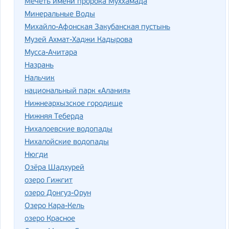
Мечеть имени пророка Муххамада
Минеральные Воды
Михайло-Афонская Закубанская пустынь
Музей Ахмат-Хаджи Кадырова
Мусса-Ачитара
Назрань
Нальчик
национальный парк «Алания»
Нижнеархызское городище
Нижняя Теберда
Нихалоевские водопады
Нихалойские водопады
Нюгди
Озёра Шадхурей
озеро Гижгит
озеро Донгуз-Орун
Озеро Кара-Кель
озеро Красное