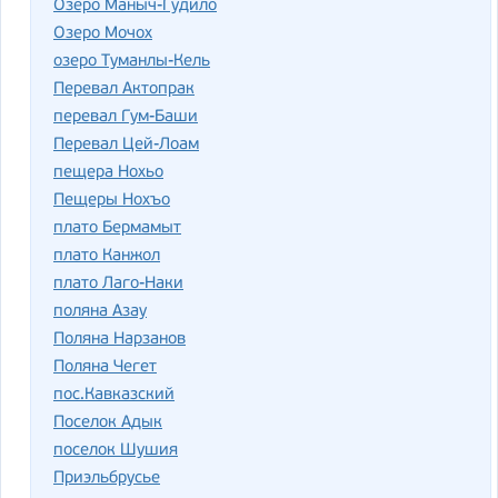
Озеро Маныч-Гудило
Озеро Мочох
озеро Туманлы-Кель
Перевал Актопрак
перевал Гум-Баши
Перевал Цей-Лоам
пещера Нохьо
Пещеры Нохъо
плато Бермамыт
плато Канжол
плато Лаго-Наки
поляна Азау
Поляна Нарзанов
Поляна Чегет
пос.Кавказский
Поселок Адык
поселок Шушия
Приэльбрусье