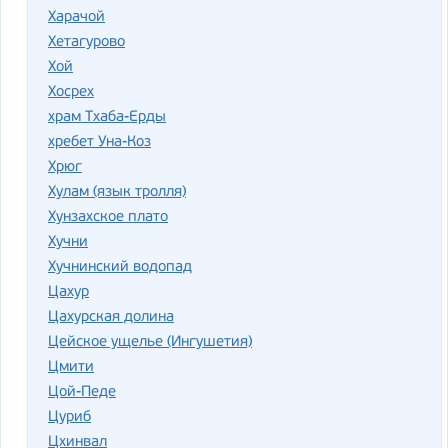
Харачой
Хетагурово
Хой
Хосрех
храм Тхаба-Ерды
хребет Уна-Коз
Хрюг
Хулам (язык тролля)
Хунзахское плато
Хучни
Хучнинский водопад
Цахур
Цахурская долина
Цейское ущелье (Ингушетия)
Цмити
Цой-Педе
Цуриб
Цхинвал