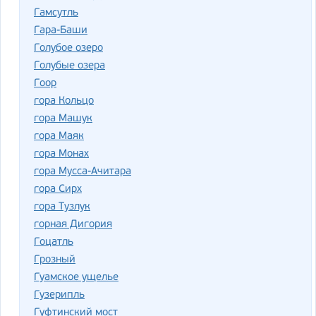
Гамсутль
Гара-Баши
Голубое озеро
Голубые озера
Гоор
гора Кольцо
гора Машук
гора Маяк
гора Монах
гора Мусса-Ачитара
гора Сирх
гора Тузлук
горная Дигория
Гоцатль
Грозный
Гуамское ущелье
Гузерипль
Гуфтинский мост