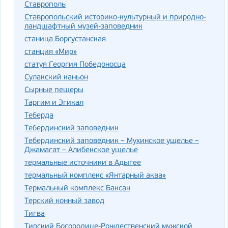
Ставрополь
Ставропольский историко-культурный и природно-
ландшафтный музей-заповедник
станица Боргустанская
станция «Мир»
статуя Георгия Победоносца
Сулакский каньон
Сырные пещеры
Таргим и Эгикал
Теберда
Тебердинский заповедник
Тебердинский заповедник – Мухинское ущелье –
Джамагат – Алибекское ущелье
термальные источники в Адыгее
термальный комплекс «Янтарный аква»
Термальный комплекс Баксан
Терский конный завод
Тигва
Тирский Богородице-Рождественский мужской