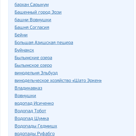
бархан Сарыкум
Башенный город Эрзи
башни Вовнушки
Башня Согласия
Бейни
Большая Азишская пещера
Буйнакск
Былымские озера
Былымское озеро
винодельня Эльбузд
винодельческое хозяйство «Шато Эркен»
Владикавказ
Вовнушки
водопад Исиченко
Водопад Тобот
Водопад Шумка
Водопады Гедмишх
водопады Руфабго