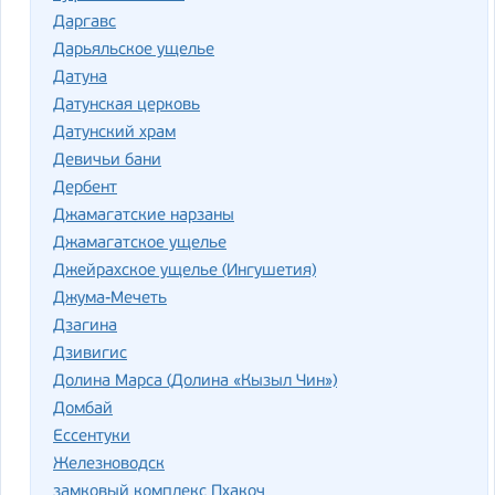
Даргавс
Дарьяльское ущелье
Датуна
Датунская церковь
Датунский храм
Девичьи бани
Дербент
Джамагатские нарзаны
Джамагатское ущелье
Джейрахское ущелье (Ингушетия)
Джума-Мечеть
Дзагина
Дзивигис
Долина Марса (Долина «Кызыл Чин»)
Домбай
Ессентуки
Железноводск
замковый комплекс Пхакоч