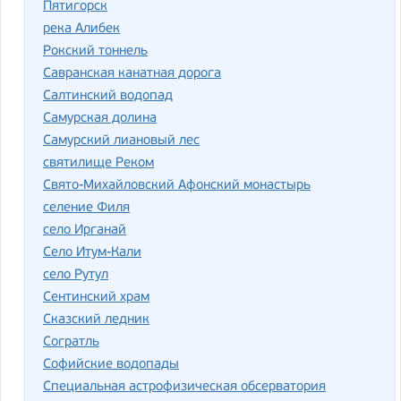
Пятигорск
река Алибек
Рокский тоннель
Савранская канатная дорога
Салтинский водопад
Самурская долина
Самурский лиановый лес
святилище Реком
Свято-Михайловский Афонский монастырь
селение Филя
село Ирганай
Село Итум-Кали
село Рутул
Сентинский храм
Сказский ледник
Согратль
Софийские водопады
Специальная астрофизическая обсерватория