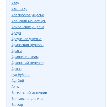
Азау
Азиш-Тау
Алагирское ущелье
Аланский монастырь
Алибекское ущелье
Аргун
Аргунское ущелье
Армазская церковь
Армхи
Армянский храм
Архонский перевал
Архыз
аул Кубачи
Аул Хой
Ахты
Багиатский источник
Баксанская долина
Балхар