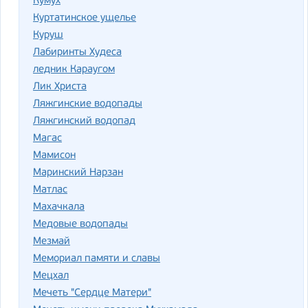
Кумух
Куртатинское ущелье
Куруш
Лабиринты Худеса
ледник Караугом
Лик Христа
Ляжгинские водопады
Ляжгинский водопад
Магас
Мамисон
Маринский Нарзан
Матлас
Махачкала
Медовые водопады
Мезмай
Мемориал памяти и славы
Мецхал
Мечеть "Сердце Матери"