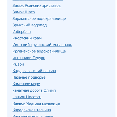
Замок Ксанских эриставов
Замок Шато
Зарамагское водохранилище
Зрыхский водопад
Избербаш
Икортский храм
Икотский грузинский монастырь
Ирганайское водохранилище
источники Гедуко
Ицари
Кадаргаванский каньон
Казачье подворье
Каменное море
канатная дорога Олимп
каньон Цолотль
Каньон Чертова мельница
Карадахская теснина
Кармадонское ущелье