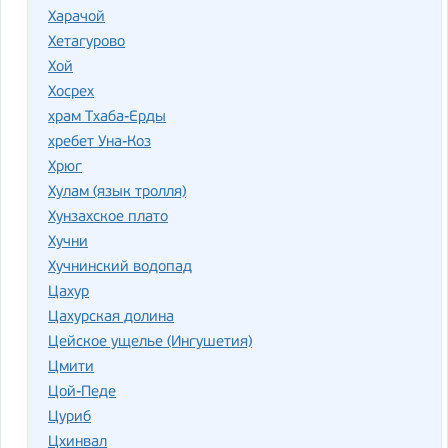
Харачой
Хетагурово
Хой
Хосрех
храм Тхаба-Ерды
хребет Уна-Коз
Хрюг
Хулам (язык тролля)
Хунзахское плато
Хучни
Хучнинский водопад
Цахур
Цахурская долина
Цейское ущелье (Ингушетия)
Цмити
Цой-Педе
Цуриб
Цхинвал