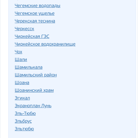
Чегемские водопады
Чегемское ущелье
Черекская теснина
Черкесск
Чиркейская ГЭС
Чиркейское водохранилище
Чох
Шали
Шамилькала
Шамильский район
Шоана
Шоанинский храм
Эгикал
Экраноплан Лунь
Эль-Тюбю
Эльбрус
Эльтюбю