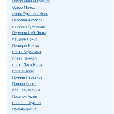
Озеро Маныч-Гудило
Озеро Мочох
озеро Туманлы-Кель
Перевал Актопрак
перевал Гум-Баши
Перевал Цей-Лоам
пещера Нохьо
Пещеры Нохъо
плато Бермамыт
плато Канжол
плато Лаго-Наки
поляна Азау
Поляна Нарзанов
Поляна Чегет
пос.Кавказский
Поселок Адык
поселок Шушия
Приэльбрусье