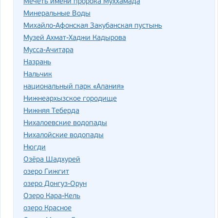
Мечеть имени пророка Муххамада
Минеральные Воды
Михайло-Афонская Закубанская пустынь
Музей Ахмат-Хаджи Кадырова
Мусса-Ачитара
Назрань
Нальчик
национальный парк «Алания»
Нижнеархызское городище
Нижняя Теберда
Нихалоевские водопады
Нихалойские водопады
Нюгди
Озёра Шадхурей
озеро Гижгит
озеро Донгуз-Орун
Озеро Кара-Кель
озеро Красное