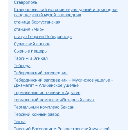
Ставрополь
Ставропольский историко-культурный и природно-
ландшафтный музей-заповедник
станица Боргустанская
станция «Мир»
статуя Георгия Победоносца
Сулакский каньон
Сырные пещеры
Таргим и Эгикал
Теберда
Тебердинский заповедник
Тебердинский заповедник – Мухинское ущелье –
Джамагат – Алибекское ущелье
термальные источники в Адыгее
термальный комплекс «Янтарный аква»
Термальный комплекс Баксан
Терский конный завод
Тигва
Тирский Богородице-Рождественский мужской