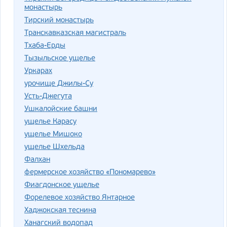
монастырь
Тирский монастырь
Транскавказская магистраль
Тхаба-Ерды
Тызыльское ущелье
Уркарах
урочище Джилы-Су
Усть-Джегута
Ушкалойские башни
ущелье Карасу
ущелье Мишоко
ущелье Шхельда
Фалхан
фермерское хозяйство «Пономарево»
Фиагдонское ущелье
Форелевое хозяйство Янтарное
Хаджокская теснина
Ханагский водопад