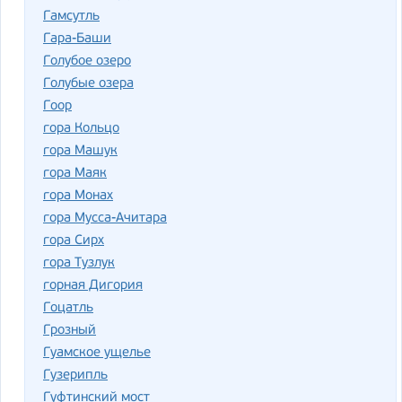
Гамсутль
Гара-Баши
Голубое озеро
Голубые озера
Гоор
гора Кольцо
гора Машук
гора Маяк
гора Монах
гора Мусса-Ачитара
гора Сирх
гора Тузлук
горная Дигория
Гоцатль
Грозный
Гуамское ущелье
Гузерипль
Гуфтинский мост