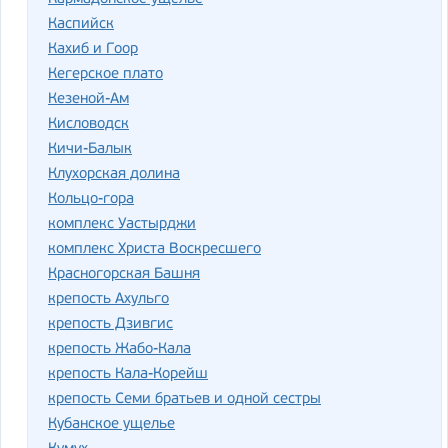
Каспийск
Кахиб и Гоор
Кегерское плато
Кезеной-Ам
Кисловодск
Кичи-Балык
Клухорская долина
Кольцо-гора
комплекс Уастырджи
комплекс Христа Воскресшего
Красногорская Башня
крепость Ахульго
крепость Дзивгис
крепость Жабо-Кала
крепость Кала-Корейш
крепость Семи братьев и одной сестры
Кубанское ущелье