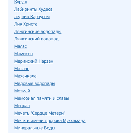
Куруш
Лабиринты Худеса
ледник Караугом
Лик Христа
Ляжгинские водопады
Ляжгинский водопад
Магас
Мамисон
Маринский Нарзан
Матлас
Махачкала
Медовые водопады
Мезмай
Мемориал памяти и славы
Мецхал
Мечеть "Сердце Матери"
Мечеть имени пророка Муххамада
Минеральные Воды