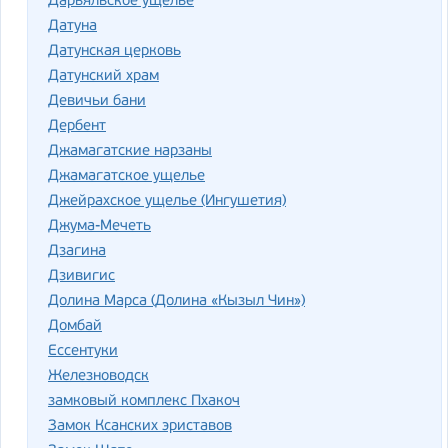
Дарьяльское ущелье
Датуна
Датунская церковь
Датунский храм
Девичьи бани
Дербент
Джамагатские нарзаны
Джамагатское ущелье
Джейрахское ущелье (Ингушетия)
Джума-Мечеть
Дзагина
Дзивигис
Долина Марса (Долина «Кызыл Чин»)
Домбай
Ессентуки
Железноводск
замковый комплекс Пхакоч
Замок Ксанских эриставов