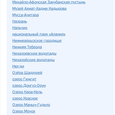
Михайло-Афонская Закубанская пустынь
Музей Ахмат-Хаджи Кадырова
Мусса-Ачитара
Назрань
Нальчик
национальный парк «Алания»
Нижнеархызское городище
Нижняя Теберда
Нихалоевские водопады
Нихалойские водопады
Нюгди
Озёра Шадхурей
озеро Гижгит
озеро Донгуз-Орун
Озеро Кара-Кель
озеро Красное
Озеро Маныч-Гудило
Озеро Мочох