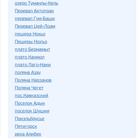
озеро Туманлы-Кель
Перевал Актопрак
перевал Гум-Баши
Перевал Цей-Лоам
пещера Нохьо
Пещеры Нохъо
плато Бермамыт
плато Канжол
плато Лаго-Наки
поляна Азау
Поляна Нарзанов
Поляна Чегет
пос.Кавказский
Поселок Адык
поселок Шушия
Приэльбрусье
Пятигорск
река Алибек