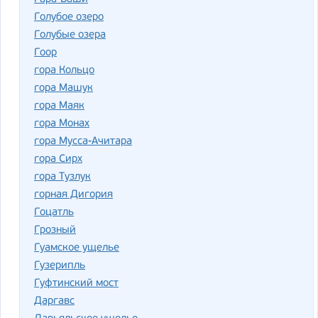
Голубое озеро
Голубые озера
Гоор
гора Кольцо
гора Машук
гора Маяк
гора Монах
гора Мусса-Ачитара
гора Сирх
гора Тузлук
горная Дигория
Гоцатль
Грозный
Гуамское ущелье
Гузерипль
Гуфтинский мост
Даргавс