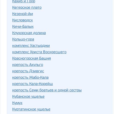
Кахиб и Гоор
Кегерское плато
Кезеной-Ам
Кисловодск
Кичи-Балык
Клухорская долина
Кольцо-гора
комплекс Уастырджи
комплекс Христа Воскресшего
Красногорская Башня
крепость Ахульго
крепость Дзивгис
крепость Жабо-Кала
крепость Кала-Корейш
крепость Семи братьев и одной сестры
Кубанское ущелье
Кумух
Куртатинское ущелье