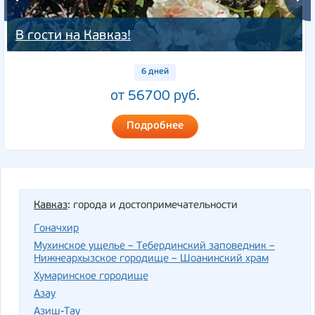
В гости на Кавказ!
6 дней
от 56700 руб.
Подробнее
Кавказ
: города и достопримечательности
Гоначхир
Мухинское ущелье – Тебердинский заповедник –
Нижнеархызское городище – Шоанинский храм
Хумаринское городище
Азау
Азиш-Тау