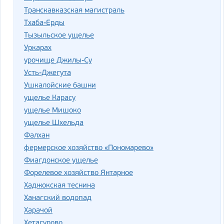
Транскавказская магистраль
Тхаба-Ерды
Тызыльское ущелье
Уркарах
урочище Джилы-Су
Усть-Джегута
Ушкалойские башни
ущелье Карасу
ущелье Мишоко
ущелье Шхельда
Фалхан
фермерское хозяйство «Пономарево»
Фиагдонское ущелье
Форелевое хозяйство Янтарное
Хаджокская теснина
Ханагский водопад
Харачой
Хетагурово