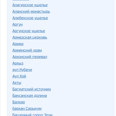
Алагирское ущелье
Аланский монастырь
Алибекское ущелье
Аргун
Аргунское ущелье
Армазская церковь
Армхи
Армянский храм
Архонский перевал
Архыз
аул Кубачи
Аул Хой
Ахты
Багиатский источник
Баксанская долина
Балхар
бархан Сарыкум
Башенный город Эрзи