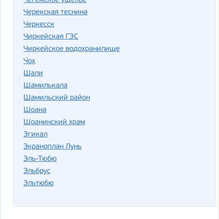
Чегемское ущелье
Черекская теснина
Черкесск
Чиркейская ГЭС
Чиркейское водохранилище
Чох
Шали
Шамилькала
Шамильский район
Шоана
Шоанинский храм
Эгикал
Экраноплан Лунь
Эль-Тюбю
Эльбрус
Эльтюбю