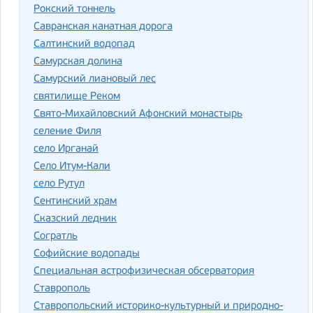
Рокский тоннель
Савранская канатная дорога
Салтинский водопад
Самурская долина
Самурский лиановый лес
святилище Реком
Свято-Михайловский Афонский монастырь
селение Филя
село Ирганай
Село Итум-Кали
село Рутул
Сентинский храм
Сказский ледник
Согратль
Софийские водопады
Специальная астрофизическая обсерватория
Ставрополь
Ставропольский историко-культурный и природно-