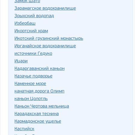
Замок Шато
Зарамагское водохранилище
Зрыхский водопад
Избербаш
Икортский храм
Икотский грузинский монастырь
Ирганайское водохранилище
источники Гедуко
Ицари
Кадаргаванский каньон
Казачье подворье
Каменное море
канатная дорога Олимп
каньон Цолотль
Каньон Чертова мельница
Карадахская теснина
Кармадонское ущелье
Каспийск