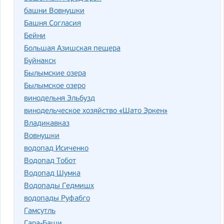
башни Вовнушки
Башня Согласия
Бейни
Большая Азишская пещера
Буйнакск
Былымские озера
Былымское озеро
винодельня Эльбузд
винодельческое хозяйство «Шато Эркен»
Владикавказ
Вовнушки
водопад Исиченко
Водопад Тобот
Водопад Шумка
Водопады Гедмишх
водопады Руфабго
Гамсутль
Гара-Баши