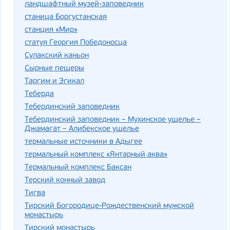
ландшафтный музей-заповедник
станица Боргустанская
станция «Мир»
статуя Георгия Победоносца
Сулакский каньон
Сырные пещеры
Таргим и Эгикал
Теберда
Тебердинский заповедник
Тебердинский заповедник – Мухинское ущелье –
Джамагат – Алибекское ущелье
термальные источники в Адыгее
термальный комплекс «Янтарный аква»
Термальный комплекс Баксан
Терский конный завод
Тигва
Тирский Богородице-Рождественский мужской
монастырь
Тирский монастырь