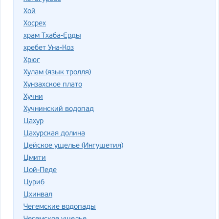
Хой
Хосрех
храм Тхаба-Ерды
хребет Уна-Коз
Хрюг
Хулам (язык тролля)
Хунзахское плато
Хучни
Хучнинский водопад
Цахур
Цахурская долина
Цейское ущелье (Ингушетия)
Цмити
Цой-Педе
Цуриб
Цхинвал
Чегемские водопады