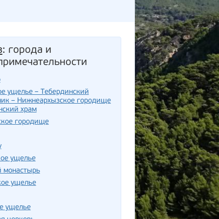
з
: города и
примечательности
р
е ущелье – Тебердинский
ник – Нижнеархызское городище
нский храм
ское городище
у
кое ущелье
й монастырь
кое ущелье
е ущелье