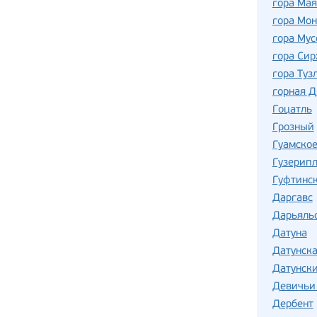
гора Мая
гора Мон
гора Мус
гора Сир
гора Туз
горная 
Гоцатль
Грозный
Гуамско
Гузерип
Гуфтинс
Даргавс
Дарьяль
Датуна
Датунска
Датунск
Девичьи
Дербент