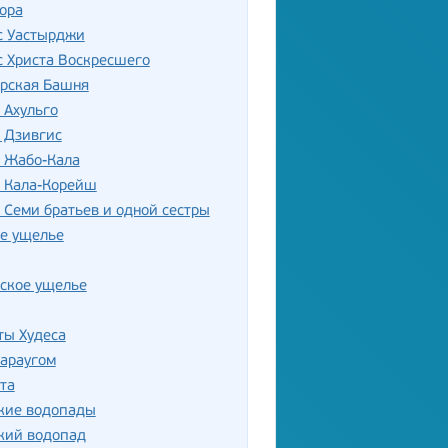
ора
с Уастырджи
 Христа Воскресшего
орская Башня
 Ахульго
 Дзивгис
ь Жабо-Кала
ь Кала-Корейш
 Семи братьев и одной сестры
ое ущелье
ское ущелье
ты Худеса
Караугом
та
кие водопады
кий водопад