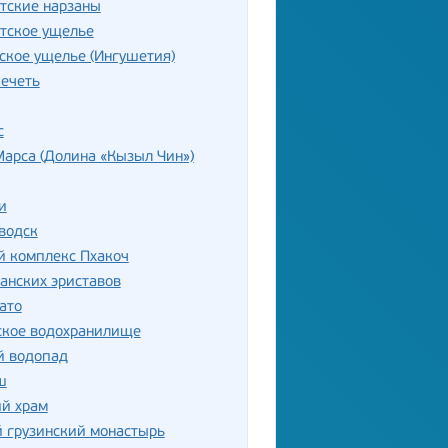
тские нарзаны
тское ущелье
ское ущелье (Ингушетия)
ечеть
с
арса (Долина «Кызыл Чин»)
и
водск
й комплекс Пхакоч
анских эриставов
ато
ское водохранилище
й водопад
ш
ий храм
 грузинский монастырь