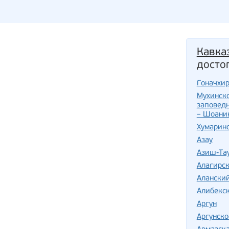
Кавка
досто
Гоначхи
Мухинско
заповед
– Шоани
Хумарин
Азау
Азиш-Та
Алагирс
Алански
Алибекс
Аргун
Аргунско