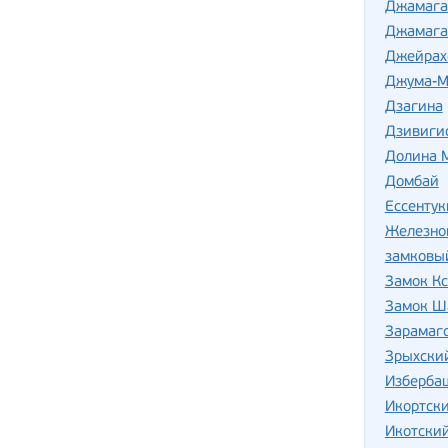
Джамага
Джамага
Джейрах
Джума-М
Дзагина
Дзивиги
Долина М
Домбай
Ессентук
Железно
замковы
Замок Кс
Замок Ш
Зарамаг
Зрыхски
Изберба
Икортск
Икотский