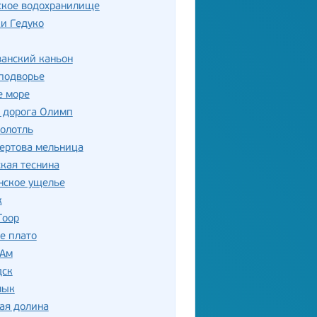
ское водохранилище
и Гедуко
анский каньон
подворье
е море
 дорога Олимп
олотль
ертова мельница
кая теснина
нское ущелье
к
Гоор
е плато
-Ам
дск
лык
ая долина