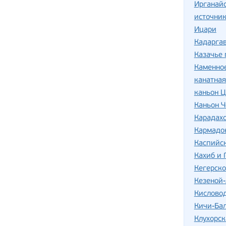
Ирганай
источник
Ицари
Кадаргав
Казачье 
Каменно
канатная
каньон Ц
Каньон Ч
Карадахс
Кармадо
Каспийс
Кахиб и 
Кегерско
Кезеной
Кислово
Кичи-Ба
Клухорск