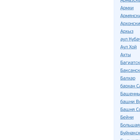
Армазска
Армхи
Армянск
Архонски
Архыз
аул Куба
Аул Хой
Ахты
Багиатск
Баксанск
Балхар
бархан 
Башенны
башни В
Башня С
Бейни
Большая
Буйнакс