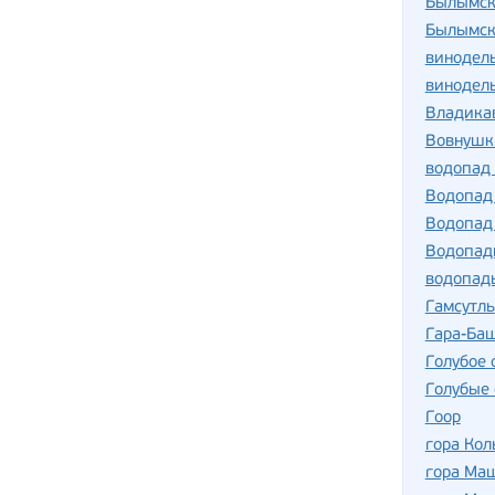
Былымск
Былымск
винодель
винодель
Владика
Вовнушк
водопад
Водопад
Водопад
Водопад
водопад
Гамсутль
Гара-Ба
Голубое 
Голубые 
Гоор
гора Кол
гора Ма