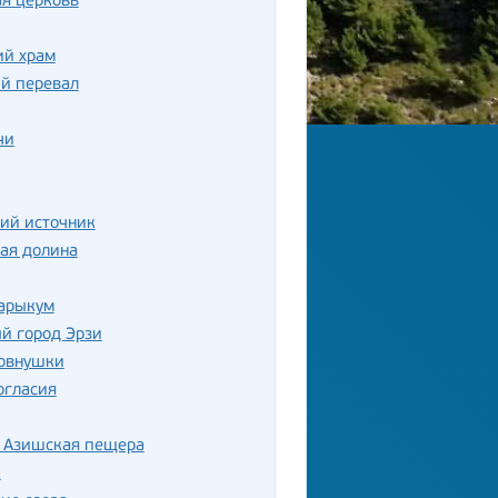
я церковь
ий храм
й перевал
чи
ий источник
ая долина
Сарыкум
й город Эрзи
овнушки
огласия
 Азишская пещера
к