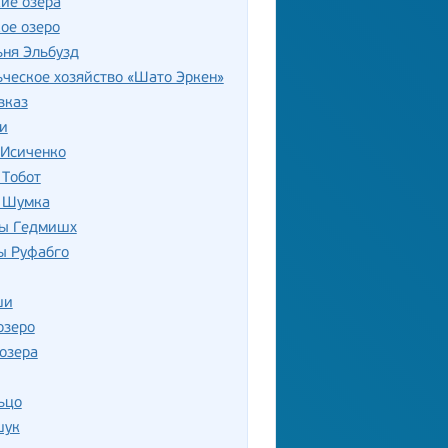
ие озера
ое озеро
ня Эльбузд
ческое хозяйство «Шато Эркен»
вказ
и
 Исиченко
 Тобот
 Шумка
ы Гедмишх
ы Руфабго
ши
озеро
озера
ьцо
шук