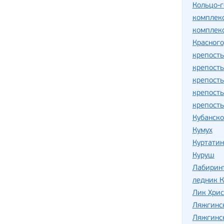
Кольцо-г
комплек
комплекс
Красног
крепость
крепость
крепост
крепост
крепость
Кубанск
Кумух
Куртатин
Куруш
Лабирин
ледник 
Лик Хрис
Ляжгинс
Ляжгинс