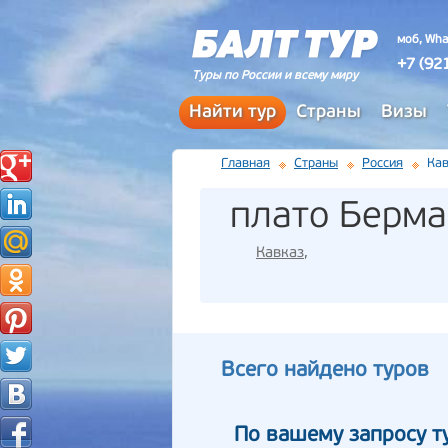
моб, Wha
+7 (92
Туры по России и всему миру
Найти тур
Страны
Визы
Главная
Страны
Россия
Кав
плато Берм
Кавказ
,
Всего найдено туров
По вашему запросу т