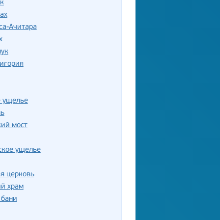
к
ах
са-Ачитара
х
лук
Дигория
е ущелье
ль
кий мост
ское ущелье
я церковь
ий храм
 бани