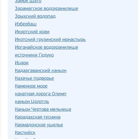
Замок Шато
Зарамагское водохранилище
Зрыхский водопад
Избербаш
Икортский храм
Икотский грузинский монастырь
Ирганайское водохранилище
источники Гедуко
Ицари
Кадаргаванский каньон
Казачье подворье
Каменное море
канатная дорога Олимп
каньон Цолотль
Каньон Чертова мельница
Карадахская теснина
Кармадонское ущелье
Каспийск