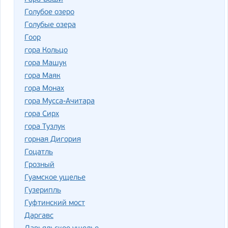
Голубое озеро
Голубые озера
Гоор
гора Кольцо
гора Машук
гора Маяк
гора Монах
гора Мусса-Ачитара
гора Сирх
гора Тузлук
горная Дигория
Гоцатль
Грозный
Гуамское ущелье
Гузерипль
Гуфтинский мост
Даргавс