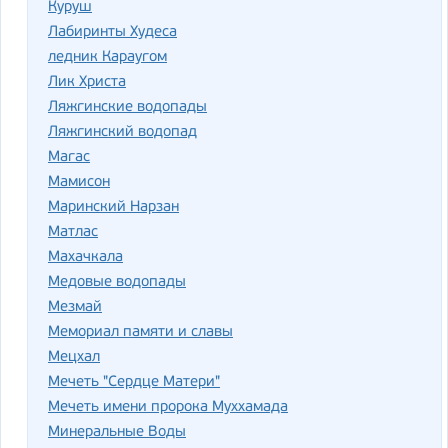
Куруш
Лабиринты Худеса
ледник Караугом
Лик Христа
Ляжгинские водопады
Ляжгинский водопад
Магас
Мамисон
Маринский Нарзан
Матлас
Махачкала
Медовые водопады
Мезмай
Мемориал памяти и славы
Мецхал
Мечеть "Сердце Матери"
Мечеть имени пророка Муххамада
Минеральные Воды