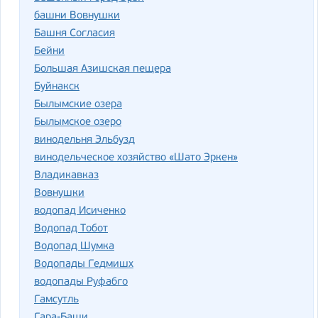
башни Вовнушки
Башня Согласия
Бейни
Большая Азишская пещера
Буйнакск
Былымские озера
Былымское озеро
винодельня Эльбузд
винодельческое хозяйство «Шато Эркен»
Владикавказ
Вовнушки
водопад Исиченко
Водопад Тобот
Водопад Шумка
Водопады Гедмишх
водопады Руфабго
Гамсутль
Гара-Баши