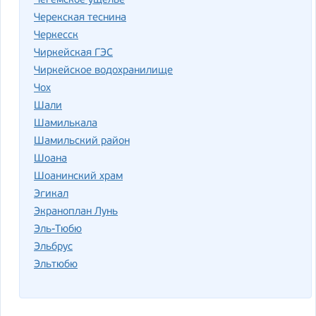
Чегемское ущелье
Черекская теснина
Черкесск
Чиркейская ГЭС
Чиркейское водохранилище
Чох
Шали
Шамилькала
Шамильский район
Шоана
Шоанинский храм
Эгикал
Экраноплан Лунь
Эль-Тюбю
Эльбрус
Эльтюбю