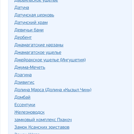
Дарьяльское ущелье
Датуна
Датунская церковь
Датунский храм
Девичьи бани
Дербент
Джамагатские нарзаны
Джамагатское ущелье
Джейрахское ущелье (Ингушетия)
Джума-Мечеть
Дзагина
Дзивигис
Долина Марса (Долина «Кызыл Чин»)
Домбай
Ессентуки
Железноводск
замковый комплекс Пхакоч
Замок Ксанских эриставов