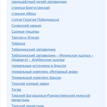
ландшафтный музей-заповедник
станица Боргустанская
станция «Мир»
статуя Георгия Победоносца
Сулакский каньон
Сырные пещеры
Таргим и Эгикал
Теберда
Тебердинский заповедник
Тебердинский заповедник – Мухинское ущелье –
Джамагат – Алибекское ущелье
термальные источники в Адыгее
термальный комплекс «Янтарный аква»
Термальный комплекс Баксан
Терский конный завод
Тигва
Тирский Богородице-Рождественский мужской
монастырь
Тирский монастырь