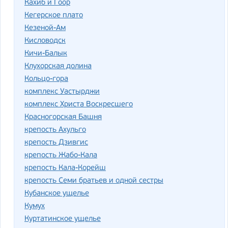
Кахиб и Гоор
Кегерское плато
Кезеной-Ам
Кисловодск
Кичи-Балык
Клухорская долина
Кольцо-гора
комплекс Уастырджи
комплекс Христа Воскресшего
Красногорская Башня
крепость Ахульго
крепость Дзивгис
крепость Жабо-Кала
крепость Кала-Корейш
крепость Семи братьев и одной сестры
Кубанское ущелье
Кумух
Куртатинское ущелье