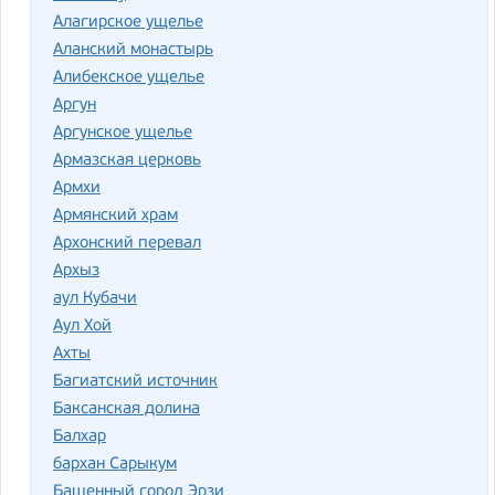
Алагирское ущелье
Аланский монастырь
Алибекское ущелье
Аргун
Аргунское ущелье
Армазская церковь
Армхи
Армянский храм
Архонский перевал
Архыз
аул Кубачи
Аул Хой
Ахты
Багиатский источник
Баксанская долина
Балхар
бархан Сарыкум
Башенный город Эрзи