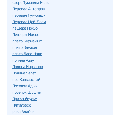
озеро Туманлы-Кель
Перевал Актопрак
перевал Гум-Баши
Перевал Цей-Лоам
пещера Нохьо
Пещеры Нохъо
плато Бермамыт
плато Канжол
плато Лаго-Наки
поляна Азау
Поляна Нарзанов
Поляна Чегет
пос.Кавказский
Поселок Адык
поселок Шушия
Приэльбрусье
Пятигорск
река Алибек