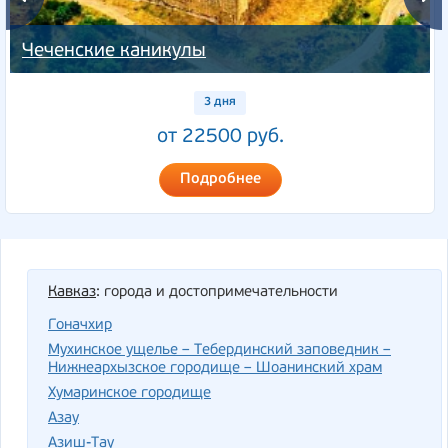
Чеченские каникулы
3 дня
от 22500 руб.
Подробнее
Кавказ
: города и достопримечательности
Гоначхир
Мухинское ущелье – Тебердинский заповедник –
Нижнеархызское городище – Шоанинский храм
Хумаринское городище
Азау
Азиш-Тау