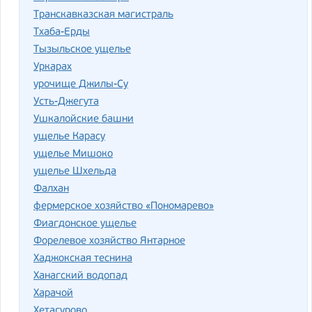
Транскавказская магистраль
Тхаба-Ерды
Тызыльское ущелье
Уркарах
урочище Джилы-Су
Усть-Джегута
Ушкалойские башни
ущелье Карасу
ущелье Мишоко
ущелье Шхельда
Фалхан
фермерское хозяйство «Пономарево»
Фиагдонское ущелье
Форелевое хозяйство Янтарное
Хаджокская теснина
Ханагский водопад
Харачой
Хетагурово