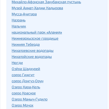
Михайло-Афонская Закубанская пустынь
Музей Ахмат-Хаджи Кадырова
Мусса-Ачитара
Назрань
Нальчик
национальный парк «Алания»
Нижнеархызское городище
Нижняя Теберда
Нихалоевские водопады
Нихалойские водопады
Нюгди
Озёра Шадхурей
озеро Гижгит
озеро Донгуз-Орун
Озеро Кара-Кель
озеро Красное
Озеро Маныч-Гудило
Озеро Мочох