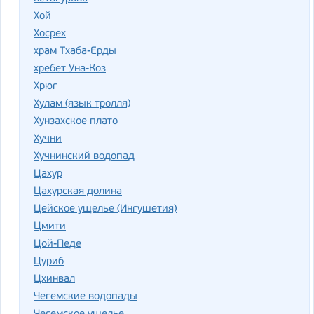
Хой
Хосрех
храм Тхаба-Ерды
хребет Уна-Коз
Хрюг
Хулам (язык тролля)
Хунзахское плато
Хучни
Хучнинский водопад
Цахур
Цахурская долина
Цейское ущелье (Ингушетия)
Цмити
Цой-Педе
Цуриб
Цхинвал
Чегемские водопады