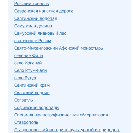
Рокский тоннель
Савранская канатная дорога
Салтинский водопад
Самурская долина
Самурский лиановый лес
святилище Реком
Свято-Михайловский Афонский монастырь
селение Филя
село Ирганай
Село Итум-Кали
село Рутул
Сентинский храм
Сказский ледник
Согратль
Софийские водопады
Специальная астрофизическая обсерватория
Ставрополь
Ставропольский историко-культурный и природно-