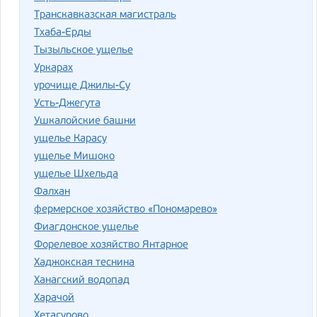
Транскавказская магистраль
Тхаба-Ерды
Тызыльское ущелье
Уркарах
урочище Джилы-Су
Усть-Джегута
Ушкалойские башни
ущелье Карасу
ущелье Мишоко
ущелье Шхельда
Фалхан
фермерское хозяйство «Пономарево»
Фиагдонское ущелье
Форелевое хозяйство Янтарное
Хаджокская теснина
Ханагский водопад
Харачой
Хетагурово