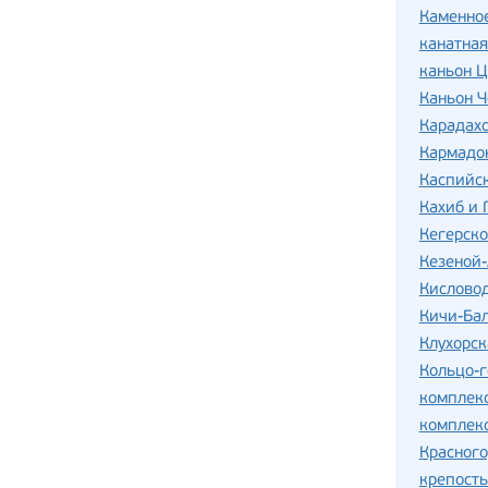
Каменно
канатная
каньон Ц
Каньон Ч
Карадахс
Кармадо
Каспийс
Кахиб и 
Кегерско
Кезеной
Кислово
Кичи-Ба
Клухорск
Кольцо-г
комплек
комплекс
Красног
крепость