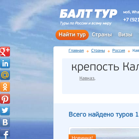
моб, Wha
+7 (92
Туры по России и всему миру
Найти тур
Страны
Визы
Главная
Страны
Россия
Кав
крепость Ка
Кавказ
,
Всего найдено туров 1
Новинка!