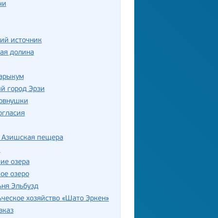
чи
ий источник
ая долина
Сарыкум
й город Эрзи
овнушки
огласия
 Азишская пещера
к
ие озера
ое озеро
ня Эльбузд
ческое хозяйство «Шато Эркен»
вказ