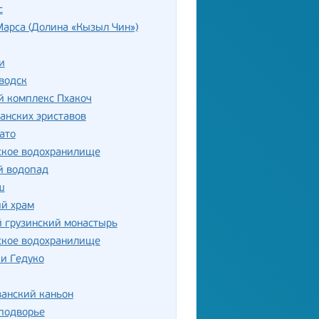
с
арса (Долина «Кызыл Чин»)
и
водск
й комплекс Пхакоч
анских эриставов
ато
ское водохранилище
й водопад
ш
ий храм
 грузинский монастырь
ское водохранилище
и Гедуко
анский каньон
подворье