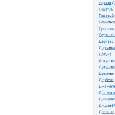
горная 
Гоцатль
Грозный
Гуамско
Гузерип
Гуфтинс
Даргавс
Дарьяль
Датуна
Датунска
Датунск
Девичьи
Дербент
Джамага
Джамага
Джейрах
Джума-М
Дзагина