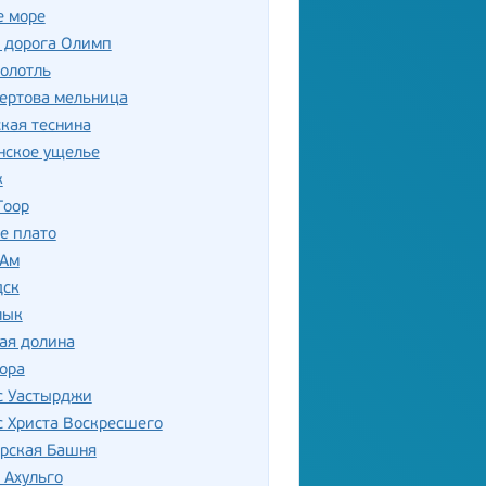
е море
 дорога Олимп
олотль
ертова мельница
кая теснина
нское ущелье
к
Гоор
е плато
-Ам
дск
лык
ая долина
ора
с Уастырджи
 Христа Воскресшего
орская Башня
 Ахульго