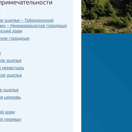
примечательности
р
е ущелье – Тебердинский
ник – Нижнеархызское городище
нский храм
ское городище
у
кое ущелье
й монастырь
кое ущелье
е ущелье
я церковь
ий храм
й перевал