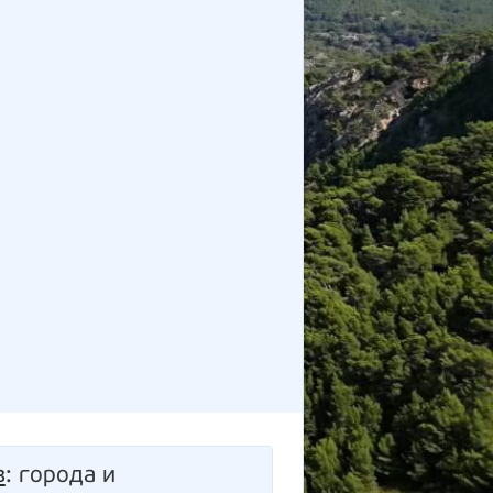
з
: города и