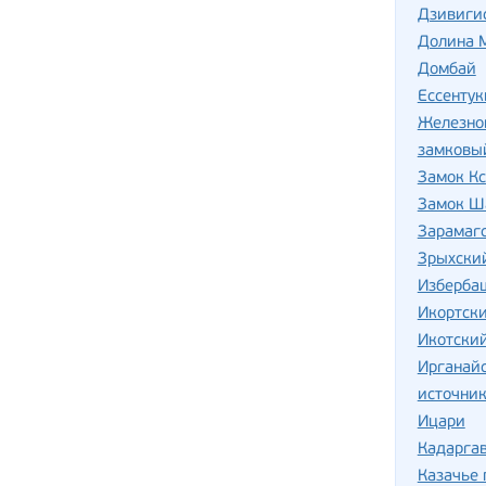
Дзивиги
Долина М
Домбай
Ессентук
Железно
замковы
Замок Кс
Замок Ш
Зарамаг
Зрыхски
Изберба
Икортск
Икотский
Ирганай
источник
Ицари
Кадаргав
Казачье 