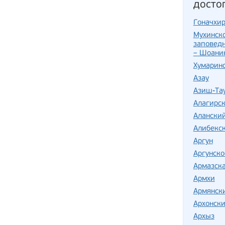
досто
Гоначхи
Мухинско
заповед
– Шоани
Хумарин
Азау
Азиш-Та
Алагирс
Алански
Алибекс
Аргун
Аргунско
Армазска
Армхи
Армянск
Архонски
Архыз