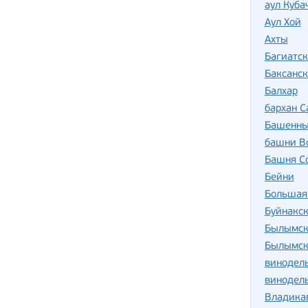
аул Куба
Аул Хой
Ахты
Багиатск
Баксанск
Балхар
бархан 
Башенны
башни В
Башня С
Бейни
Большая
Буйнакс
Былымск
Былымск
винодель
винодель
Владика