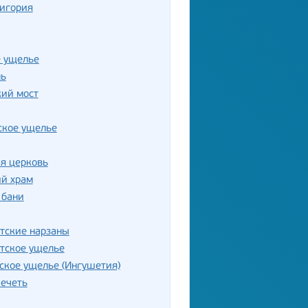
Дигория
е ущелье
ль
кий мост
ское ущелье
я церковь
ий храм
 бани
тские нарзаны
тское ущелье
ское ущелье (Ингушетия)
ечеть