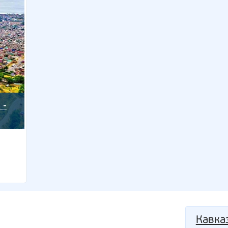
 -
Кавка