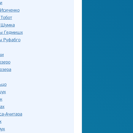
и
 Исиченко
 Тобот
 Шумка
ы Гедмишх
ы Руфабго
ши
озеро
озера
ьцо
шук
к
ах
са-Ачитара
х
лук