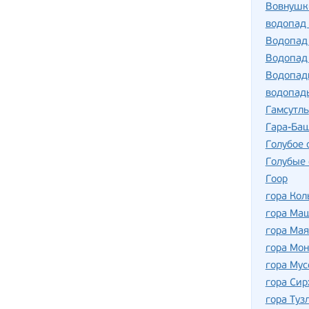
Вовнушк
водопад
Водопад
Водопад
Водопад
водопад
Гамсутль
Гара-Ба
Голубое 
Голубые 
Гоор
гора Кол
гора Ма
гора Мая
гора Мон
гора Мус
гора Сир
гора Туз