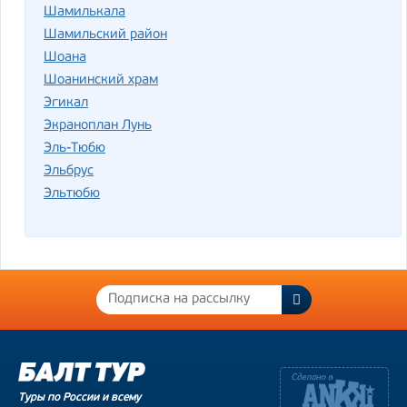
Шамилькала
Шамильский район
Шоана
Шоанинский храм
Эгикал
Экраноплан Лунь
Эль-Тюбю
Эльбрус
Эльтюбю
Туры по России и всему