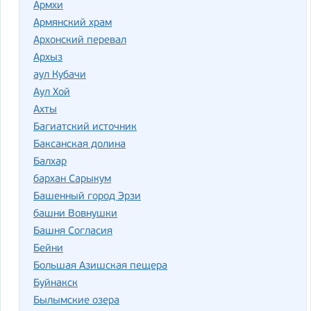
Армхи
Армянский храм
Архонский перевал
Архыз
аул Кубачи
Аул Хой
Ахты
Багиатский источник
Баксанская долина
Балхар
бархан Сарыкум
Башенный город Эрзи
башни Вовнушки
Башня Согласия
Бейни
Большая Азишская пещера
Буйнакск
Былымские озера