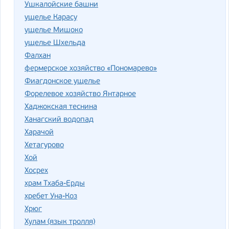
Ушкалойские башни
ущелье Карасу
ущелье Мишоко
ущелье Шхельда
Фалхан
фермерское хозяйство «Пономарево»
Фиагдонское ущелье
Форелевое хозяйство Янтарное
Хаджокская теснина
Ханагский водопад
Харачой
Хетагурово
Хой
Хосрех
храм Тхаба-Ерды
хребет Уна-Коз
Хрюг
Хулам (язык тролля)