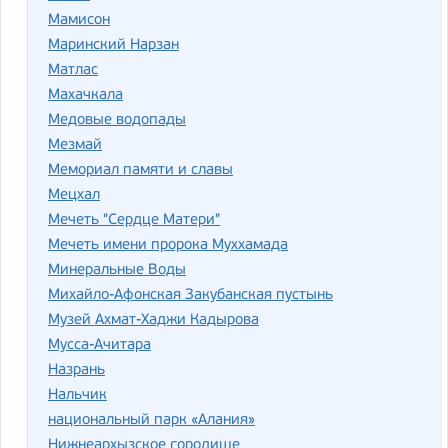
Мамисон
Маринский Нарзан
Матлас
Махачкала
Медовые водопады
Мезмай
Мемориал памяти и славы
Мецхал
Мечеть "Сердце Матери"
Мечеть имени пророка Муххамада
Минеральные Воды
Михайло-Афонская Закубанская пустынь
Музей Ахмат-Хаджи Кадырова
Мусса-Ачитара
Назрань
Нальчик
национальный парк «Алания»
Нижнеархызское городище