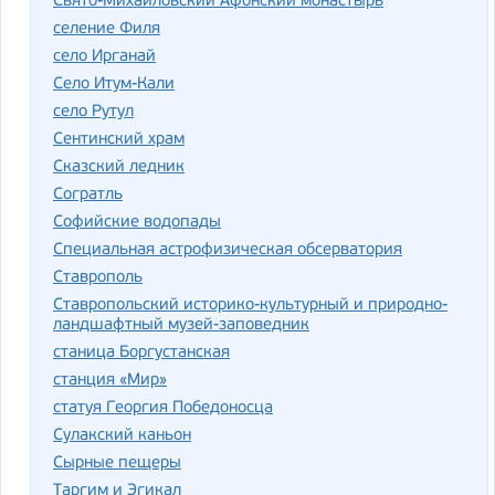
Свято-Михайловский Афонский монастырь
селение Филя
село Ирганай
Село Итум-Кали
село Рутул
Сентинский храм
Сказский ледник
Согратль
Софийские водопады
Специальная астрофизическая обсерватория
Ставрополь
Ставропольский историко-культурный и природно-
ландшафтный музей-заповедник
станица Боргустанская
станция «Мир»
статуя Георгия Победоносца
Сулакский каньон
Сырные пещеры
Таргим и Эгикал