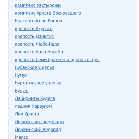
комплекс Уастырджи
комплекс Христа Воскресшего
Красногорская Башня
крепость Ахульго
крепость Дзивгис
крепость Жабо-Кала
крепость Кала-Корейш
крепость Семи братьев и одной сестры
Кубанское ущелье
Кумух
Куртатинское ущелье
Куруш
Лабиринты Худеса
ледник Караугом
Лик Христа
Ляжгинские водопады
Ляжгинский водопад
Магас