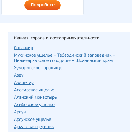
Подробнее
Кавказ
: города и достопримечательности
Гоначхир
Мухинское ущелье – Тебердинский заповедник –
Нижнеархызское городище – Шоанинский храм
Хумаринское городище
Азау
Азиш-Тау
Алагирское ущелье
Аланский монастырь
Алибекское ущелье
Аргун
Аргунское ущелье
Армазская церковь