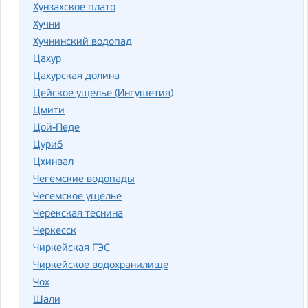
Хунзахское плато
Хучни
Хучнинский водопад
Цахур
Цахурская долина
Цейское ущелье (Ингушетия)
Цмити
Цой-Педе
Цуриб
Цхинвал
Чегемские водопады
Чегемское ущелье
Черекская теснина
Черкесск
Чиркейская ГЭС
Чиркейское водохранилище
Чох
Шали