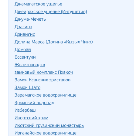
Джамагатское ущелье
Джейрахское ущелье (Ингушетия)
Джума-Мечеть
Дзагина
Дзивигис
Долина Марса (Долина «Кызыл Чин»)
Домбай
Ессентуки
Железноводск
замковый комплекс Пхакоч
Замок Ксанских эриставов
Замок Шато
Зарамагское водохранилище
Зрыхский водопад
Избербаш
Икортский храм
Икотский грузинский монастырь
Ирганайское водохранилище