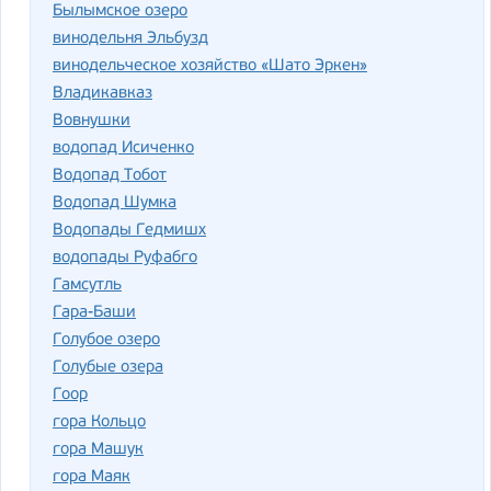
Былымское озеро
винодельня Эльбузд
винодельческое хозяйство «Шато Эркен»
Владикавказ
Вовнушки
водопад Исиченко
Водопад Тобот
Водопад Шумка
Водопады Гедмишх
водопады Руфабго
Гамсутль
Гара-Баши
Голубое озеро
Голубые озера
Гоор
гора Кольцо
гора Машук
гора Маяк