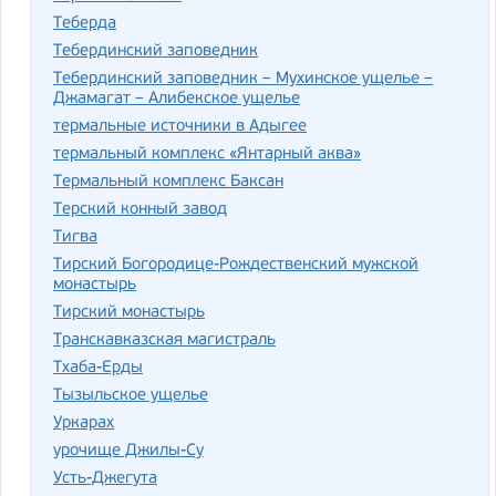
Теберда
Тебердинский заповедник
Тебердинский заповедник – Мухинское ущелье –
Джамагат – Алибекское ущелье
термальные источники в Адыгее
термальный комплекс «Янтарный аква»
Термальный комплекс Баксан
Терский конный завод
Тигва
Тирский Богородице-Рождественский мужской
монастырь
Тирский монастырь
Транскавказская магистраль
Тхаба-Ерды
Тызыльское ущелье
Уркарах
урочище Джилы-Су
Усть-Джегута