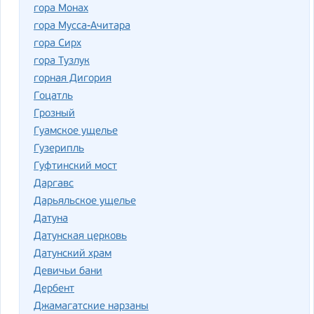
гора Монах
гора Мусса-Ачитара
гора Сирх
гора Тузлук
горная Дигория
Гоцатль
Грозный
Гуамское ущелье
Гузерипль
Гуфтинский мост
Даргавс
Дарьяльское ущелье
Датуна
Датунская церковь
Датунский храм
Девичьи бани
Дербент
Джамагатские нарзаны