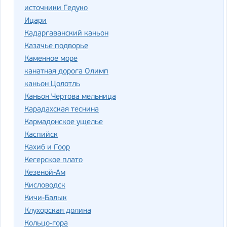
источники Гедуко
Ицари
Кадаргаванский каньон
Казачье подворье
Каменное море
канатная дорога Олимп
каньон Цолотль
Каньон Чертова мельница
Карадахская теснина
Кармадонское ущелье
Каспийск
Кахиб и Гоор
Кегерское плато
Кезеной-Ам
Кисловодск
Кичи-Балык
Клухорская долина
Кольцо-гора