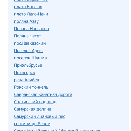
плато Канжол
плато Лаго-Наки
поляна Азау
Поляна Нарзанов
Поляна Чегет
пос.Кавказский
Поселок Адык
поселок Шушия
Приэльбрусье
Пятигорск
река Алибек
Рокский тоннель
Савранская канатная дорога
Салтинский водопад
Самурская долина
Самурский лиановый лес
святилище Реком