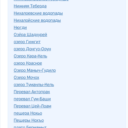
Нижняя Теберда
Нихалоевские водопады
Нихалойские водопады
Нюгди
Озёра Шадхурей
озеро Гижгит
озеро Донгуз-Орун
Озеро Кара-Кель
озеро Красное
Озеро Маныч-Гудило
Озеро Мочох
озеро Туманлы-Кель
Перевал Актопрак
перевал Гум-Баши
Перевал Цей-Лоам
пещера Нохьо
Пещеры Нохъо
плато Бермамыт