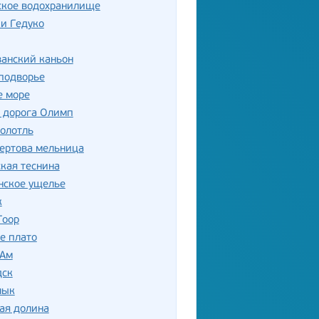
ское водохранилище
и Гедуко
анский каньон
подворье
е море
 дорога Олимп
олотль
ертова мельница
кая теснина
нское ущелье
к
Гоор
е плато
-Ам
дск
лык
ая долина