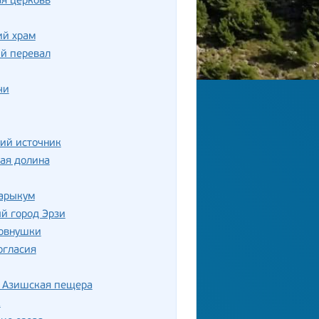
я церковь
ий храм
й перевал
чи
ий источник
ая долина
Сарыкум
й город Эрзи
овнушки
огласия
 Азишская пещера
к