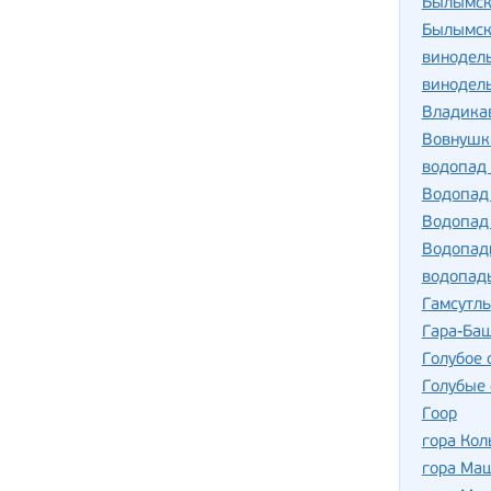
Былымск
Былымск
винодель
винодель
Владика
Вовнушк
водопад
Водопад
Водопад
Водопад
водопад
Гамсутль
Гара-Ба
Голубое 
Голубые 
Гоор
гора Кол
гора Ма