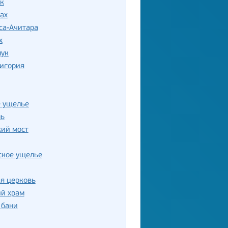
к
ах
са-Ачитара
х
лук
Дигория
е ущелье
ль
кий мост
ское ущелье
я церковь
ий храм
 бани