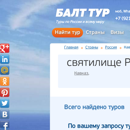
моб, Wha
+7 (92
Туры по России и всему миру
Найти тур
Страны
Визы
Главная
Страны
Россия
Кав
святилище 
Кавказ
,
Всего найдено туров
По вашему запросу т