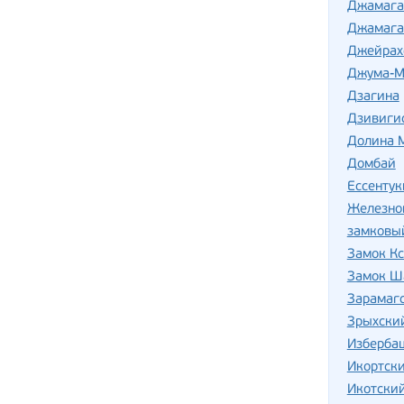
Джамага
Джамага
Джейрах
Джума-М
Дзагина
Дзивиги
Долина М
Домбай
Ессентук
Железно
замковы
Замок Кс
Замок Ш
Зарамаг
Зрыхски
Изберба
Икортск
Икотский