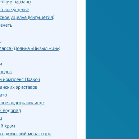
тские нарзаны
тское ущелье
ское ущелье (Ингушетия)
ечеть
с
арса (Долина «Кызыл Чин»)
и
водск
й комплекс Пхакоч
анских эриставов
ато
ское водохранилище
й водопад
ш
ий храм
 грузинский монастырь