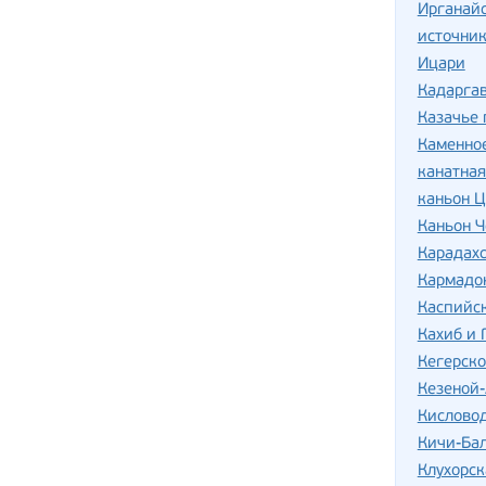
Ирганай
источник
Ицари
Кадаргав
Казачье 
Каменно
канатная
каньон Ц
Каньон Ч
Карадахс
Кармадо
Каспийс
Кахиб и 
Кегерско
Кезеной
Кислово
Кичи-Ба
Клухорск