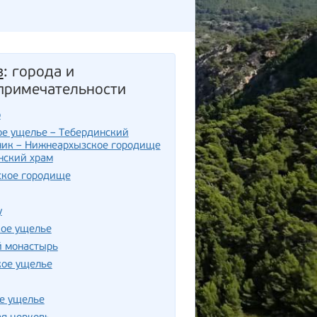
з
: города и
примечательности
р
е ущелье – Тебердинский
ник – Нижнеархызское городище
нский храм
ское городище
у
кое ущелье
й монастырь
кое ущелье
е ущелье