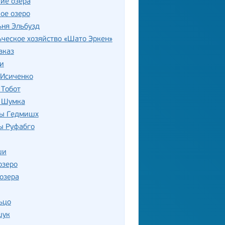
ие озера
ое озеро
ня Эльбузд
ческое хозяйство «Шато Эркен»
вказ
и
 Исиченко
 Тобот
 Шумка
ы Гедмишх
ы Руфабго
ши
озеро
озера
ьцо
шук