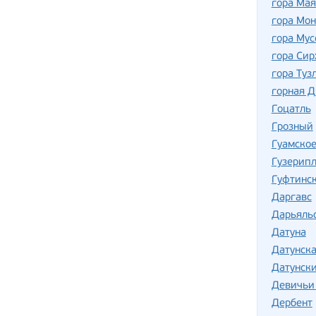
гора Мая
гора Мон
гора Мус
гора Сир
гора Туз
горная 
Гоцатль
Грозный
Гуамско
Гузерип
Гуфтинс
Даргавс
Дарьяль
Датуна
Датунска
Датунск
Девичьи
Дербент