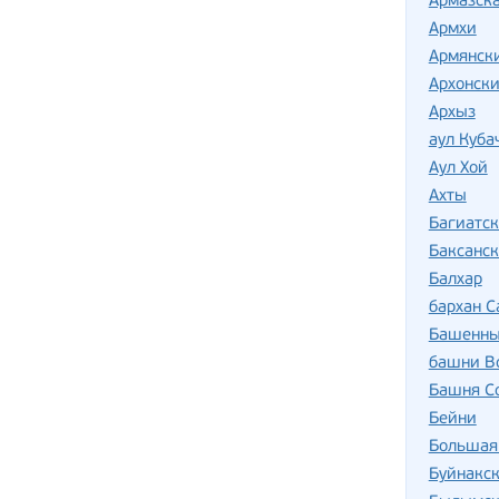
Армазска
Армхи
Армянск
Архонски
Архыз
аул Куба
Аул Хой
Ахты
Багиатск
Баксанск
Балхар
бархан 
Башенны
башни В
Башня С
Бейни
Большая
Буйнакс