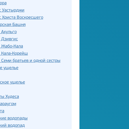
ора
с Уастырджи
 Христа Воскресшего
орская Башня
 Ахульго
 Дзивгис
ь Жабо-Кала
ь Кала-Корейш
 Семи братьев и одной сестры
ое ущелье
ское ущелье
ты Худеса
Караугом
та
кие водопады
кий водопад