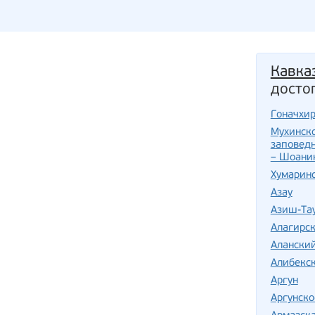
Кавка
досто
Гоначхи
Мухинско
заповед
– Шоани
Хумарин
Азау
Азиш-Та
Алагирс
Алански
Алибекс
Аргун
Аргунско