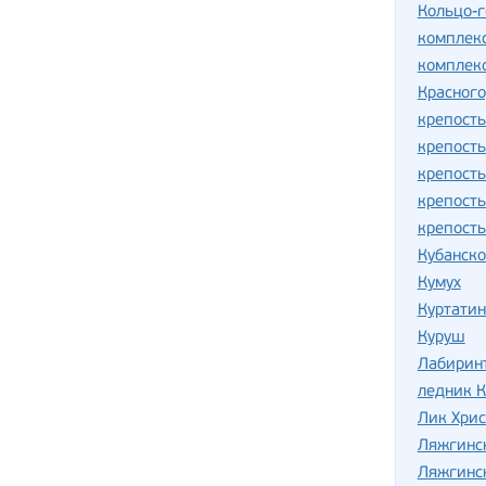
Кольцо-г
комплек
комплекс
Красног
крепость
крепость
крепост
крепост
крепость
Кубанск
Кумух
Куртатин
Куруш
Лабирин
ледник 
Лик Хрис
Ляжгинс
Ляжгинс