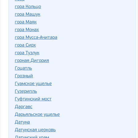
гора Кольцо
гора Машук
гора Маяк
гора Монах
гора Мусса-Ачитара
гора Сирх
гора Тузлук
горная Дигория
Гоцатль
Грозный
Гуамское ущелье
Гузерипль
Гуфтинский мост
Даргавс
Дарьяльское ущелье
Датуна
Датунская церковь
Датунский храм