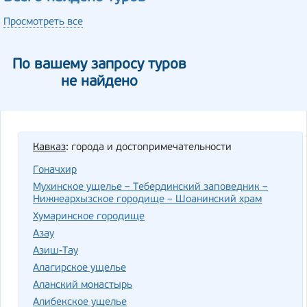
Просмотреть все
По вашему запросу туров
не найдено
Кавказ
: города и достопримечательности
Гоначхир
Мухинское ущелье – Тебердинский заповедник –
Нижнеархызское городище – Шоанинский храм
Хумаринское городище
Азау
Азиш-Тау
Алагирское ущелье
Аланский монастырь
Алибекское ущелье