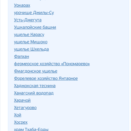
Уркарах
урочище Джилы-Су
Усть-Джегута
Ушкалойские башни
ущелье Карасу
ущелье Мишоко
ущелье Шхельда
Фалхан
фермерское хозяйство «Пономарево»
Фиагдонское ущелье
Форелевое хозяйство Янтарное
Хаджокская теснина
Ханагский водопад
Харачой
Хетагурово
Хой
Хосрех
храм Тхаба-Ерды