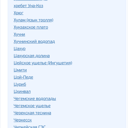
хребет Уна-Коз
Хрюг
Хулам (язык тролля)
Хунзахское плато
Хучни
Хучнинский водопад
Цахур
Цахурская долина
Цейское ущелье (Ингушетия)
Цмити
Цой-Педе
Цуриб
Цхинвал
Чегемские водопады
Чегемское ущелье
Черекская теснина
Черкесск
Чиркейская ГЭС