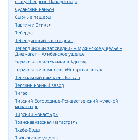
статуя Георгия Победоносца
Сулакский каньон
Сырные пещеры
Таргим и Эгикал
Теберда
Тебердинский заповедник
Тебердинский заповедник – Мухинское ущелье –
Джамагат – Алибекское ущелье
термальные источники в Адыгее
термальный комплекс «Янтарный аква»
Термальный комплекс Баксан
Терский конный завод
Тигва
Тирский Богородице-Рождественский мужской
монастырь
Тирский монастырь
Транскавказская магистраль
Тхаба-Ерды
Тызыльское ущелье