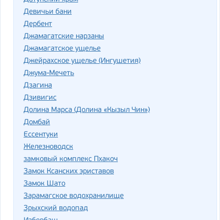
Девичьи бани
Дербент
Джамагатские нарзаны
Джамагатское ущелье
Джейрахское ущелье (Ингушетия)
Джума-Мечеть
Дзагина
Дзивигис
Долина Марса (Долина «Кызыл Чин»)
Домбай
Ессентуки
Железноводск
замковый комплекс Пхакоч
Замок Ксанских эриставов
Замок Шато
Зарамагское водохранилище
Зрыхский водопад