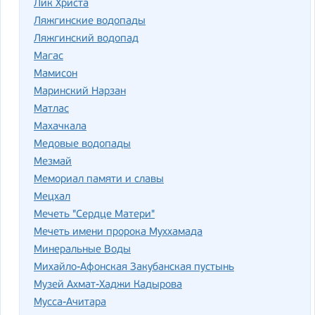
Лик Христа
Ляжгинские водопады
Ляжгинский водопад
Магас
Мамисон
Маринский Нарзан
Матлас
Махачкала
Медовые водопады
Мезмай
Мемориал памяти и славы
Мецхал
Мечеть "Сердце Матери"
Мечеть имени пророка Муххамада
Минеральные Воды
Михайло-Афонская Закубанская пустынь
Музей Ахмат-Хаджи Кадырова
Мусса-Ачитара