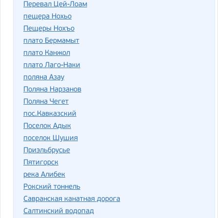
Перевал Цей-Лоам
пещера Нохьо
Пещеры Нохъо
плато Бермамыт
плато Канжол
плато Лаго-Наки
поляна Азау
Поляна Нарзанов
Поляна Чегет
пос.Кавказский
Поселок Адык
поселок Шушия
Приэльбрусье
Пятигорск
река Алибек
Рокский тоннель
Савранская канатная дорога
Салтинский водопад