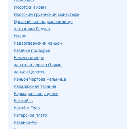
Избербаш
Икортский храм
Икотский грузинский монастырь
Ирганайское водохранилище
источники Гедуко
Ицари
Кадаргаванский каньон
Казачье подворье
Каменное море
канатная дорога Олимп
каньон Цолотль
Каньон Чертова мельница
Карадахская теснина
Кармадонское ущелье
Каспийск
Кахиб и Гоор
Кегерское плато
Кезеной-Ам