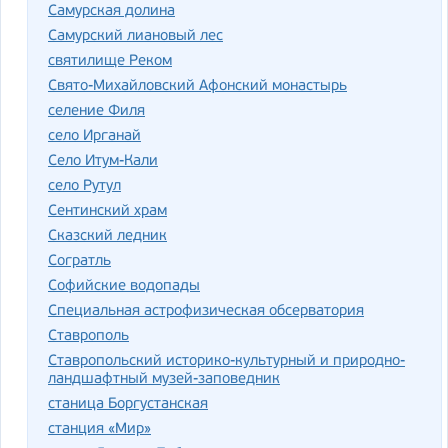
Самурская долина
Самурский лиановый лес
святилище Реком
Свято-Михайловский Афонский монастырь
селение Филя
село Ирганай
Село Итум-Кали
село Рутул
Сентинский храм
Сказский ледник
Согратль
Софийские водопады
Специальная астрофизическая обсерватория
Ставрополь
Ставропольский историко-культурный и природно-
ландшафтный музей-заповедник
станица Боргустанская
станция «Мир»