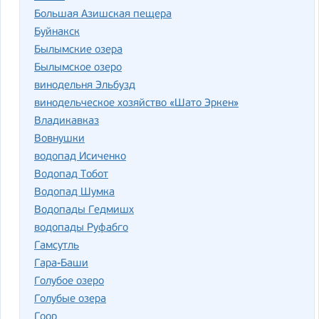
Большая Азишская пещера
Буйнакск
Былымские озера
Былымское озеро
винодельня Эльбузд
винодельческое хозяйство «Шато Эркен»
Владикавказ
Вовнушки
водопад Исиченко
Водопад Тобот
Водопад Шумка
Водопады Гедмишх
водопады Руфабго
Гамсутль
Гара-Баши
Голубое озеро
Голубые озера
Гоор