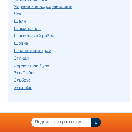
Чиркейское водохранилище
Чох
Шали
Шамилькала
Шамильский район
Шоана
Шоанинский храм
Эгикал
Экраноплан Лунь
Эль-Тюбю
Эльбрус
Эльтюбю