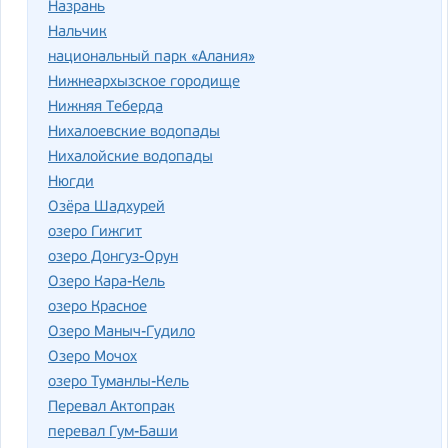
Назрань
Нальчик
национальный парк «Алания»
Нижнеархызское городище
Нижняя Теберда
Нихалоевские водопады
Нихалойские водопады
Нюгди
Озёра Шадхурей
озеро Гижгит
озеро Донгуз-Орун
Озеро Кара-Кель
озеро Красное
Озеро Маныч-Гудило
Озеро Мочох
озеро Туманлы-Кель
Перевал Актопрак
перевал Гум-Баши