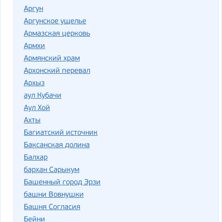
Аргун
Аргунское ущелье
Армазская церковь
Армхи
Армянский храм
Архонский перевал
Архыз
аул Кубачи
Аул Хой
Ахты
Багиатский источник
Баксанская долина
Балхар
бархан Сарыкум
Башенный город Эрзи
башни Вовнушки
Башня Согласия
Бейни