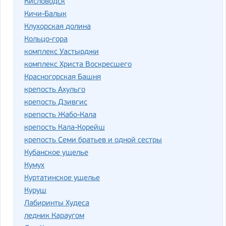
Кисловодск
Кичи-Балык
Клухорская долина
Кольцо-гора
комплекс Уастырджи
комплекс Христа Воскресшего
Красногорская Башня
крепость Ахульго
крепость Дзивгис
крепость Жабо-Кала
крепость Кала-Корейш
крепость Семи братьев и одной сестры
Кубанское ущелье
Кумух
Куртатинское ущелье
Куруш
Лабиринты Худеса
ледник Караугом