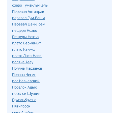
озеро Туманлы-Кель
Перевал Актопрак
перевал Гум-Баши
Перевал Цей-Лоам
пещера Нохьо
Пещеры Нохъо
плато Бермамыт
плато Канжол
плато Лаго-Наки
поляна Азау
Поляна Нарзанов
Поляна Чегет
пос.Кавказский
Поселок Адык
поселок Шушия
Приэльбрусье
Пятигорск
река Алибек