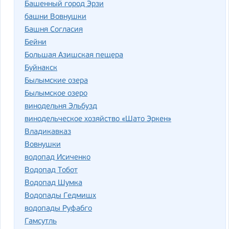
Башенный город Эрзи
башни Вовнушки
Башня Согласия
Бейни
Большая Азишская пещера
Буйнакск
Былымские озера
Былымское озеро
винодельня Эльбузд
винодельческое хозяйство «Шато Эркен»
Владикавказ
Вовнушки
водопад Исиченко
Водопад Тобот
Водопад Шумка
Водопады Гедмишх
водопады Руфабго
Гамсутль