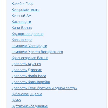
Кахиб и Гоор
Кегерское плато
Кезеной-Ам
Кисловодск
Кичи-Балык
Клухорская долина
Кольцо-гора
комплекс Уастырджи
комплекс Христа Воскресшего
Красногорская Башня
крепость Ахульго
крепость Дзивгис
крепость Жабо-Кала
крепость Кала-Корейш
крепость Семи братьев и одной сестры
Кубанское ущелье
Кумух
Куртатинское ущелье