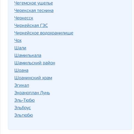
Чегемское ущелье
Черекская теснина
Черкесск
Чиркейская ГЭС
Чиркейское водохранилище
Чох
Шали
Шамилькала
Шамильский район
Шоана
Шоанинский храм
Эгикал
Экраноплан Лунь
Эль-Тюбю
Эльбрус
Эльтюбю