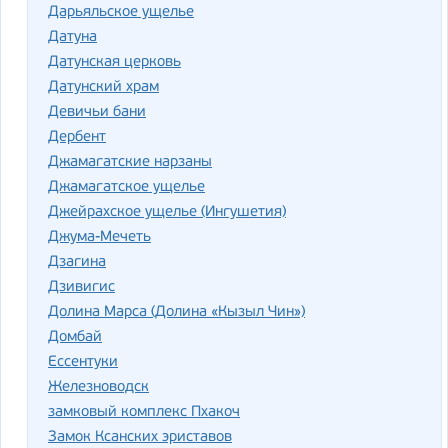
Дарьяльское ущелье
Датуна
Датунская церковь
Датунский храм
Девичьи бани
Дербент
Джамагатские нарзаны
Джамагатское ущелье
Джейрахское ущелье (Ингушетия)
Джума-Мечеть
Дзагина
Дзивигис
Долина Марса (Долина «Кызыл Чин»)
Домбай
Ессентуки
Железноводск
замковый комплекс Пхакоч
Замок Ксанских эриставов