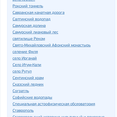
Рокский тоннель
Савранская канатная дорога
Салтинский водопад
Самурская долина
Самурский лиановый лес
святилище Реком
Свято-Михайловский Афонский монастырь
селение Филя
село Ирганай
Село Итум-Кали
село Рутул
Сентинский храм
Сказский ледник
Согратль
Софийские водопады
Специальная астрофизическая обсерватория
Ставрополь