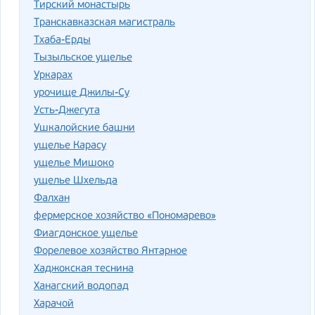
Тирский монастырь
Транскавказская магистраль
Тхаба-Ерды
Тызыльское ущелье
Уркарах
урочище Джилы-Су
Усть-Джегута
Ушкалойские башни
ущелье Карасу
ущелье Мишоко
ущелье Шхельда
Фалхан
фермерское хозяйство «Пономарево»
Фиагдонское ущелье
Форелевое хозяйство Янтарное
Хаджокская теснина
Ханагский водопад
Харачой