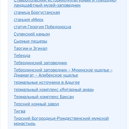
Ставропольский историко-культурный и природно-
ландшафтный музей-заповедник
станица Боргустанская
станция «Мир»
статуя Георгия Победоносца
Сулакский каньон
Сырные пещеры
Таргим и Эгикал
Теберда
Тебердинский заповедник
Тебердинский заповедник – Мухинское ущелье –
Джамагат – Алибекское ущелье
термальные источники в Адыгее
термальный комплекс «Янтарный аква»
Термальный комплекс Баксан
Терский конный завод
Тигва
Тирский Богородице-Рождественский мужской
монастырь