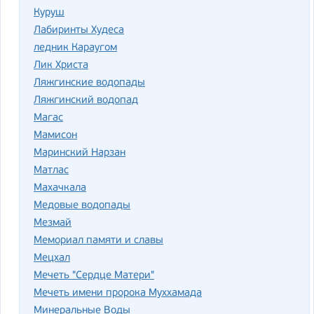
Куруш
Лабиринты Худеса
ледник Караугом
Лик Христа
Ляжгинские водопады
Ляжгинский водопад
Магас
Мамисон
Маринский Нарзан
Матлас
Махачкала
Медовые водопады
Мезмай
Мемориал памяти и славы
Мецхал
Мечеть "Сердце Матери"
Мечеть имени пророка Муххамада
Минеральные Воды