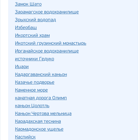
Замок Шато
Зарамагское водохранилище
Зрыхский водопад
Избербаш
Икортский храм
Икотский грузинский монастырь
Ирганайское водохранилище
источники Гедуко
Ицари
Кадаргаванский каньон
Казачье подворье
Каменное море
канатная дорога Олимп
каньон Цолотль
Каньон Чертова мельница
Карадахская теснина
Кармадонское ущелье
Каспийск