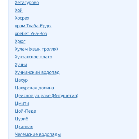
Хетагурово
Хой
Хосрех
храм Тхаба-Ерды
хребет Уна-Коз
Хрюг
Хулам (язык тролля)
Хунзахское плато
Хучни
Хучнинский водопад
Цахур
Цахурская долина
Цейское ущелье (Ингушетия)
Цмити
Цой-Педе
Цуриб
Цхинвал
Чегемские водопады