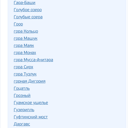
Гара-Баши
Голубое озеро
Голубые озера
Гоор
гора Кольцо
гора Машук
гора Маяк
гора Монах
гора Мусса-Ачитара
гора Сирх
гора Тузлук
горная Дигория
Гоцатль
Грозный
Гуамское ущелье
Гузерипль
Гуфтинский мост
Даргавс