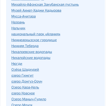
Михайло-Афонская Закубанская пустынь
Музей Ахмат-Хаджи Кадырова
Мусса-Ачитара
Назрань
Нальчик
национальный парк «Алания»
Нижнеархызское городище
Нижняя Теберда
Нихалоевские водопады
Нихалойские водопады
Нюгди
Озёра Шадхурей
озеро Гижгит
озеро Донгуз-Орун
Озеро Кара-Кель
озеро Красное
Озеро Маныч-Гудило
Озеро Мочох