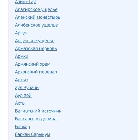
Азиш-Тау
Алагирское ущелье
Аланский монастырь
Алибекское ущелье
Аргун
Аргунское ущелье
Армазская церковь
Армхи
Армянский храм
Архонский перевал
Архыз
аул Кубачи
Аул Хой
Ахты
Багиатский источник
Баксанская долина
Балхар
бархан Сарыкум