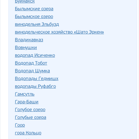
Буйнакск
Былымские озера
Былымское озеро
винодельня Эльбузд
винодельческое хозяйство «Шато Эркен»
Владикавказ
Вовнушки
водопад Исиченко
Водопад Тобот
Водопад Шумка
Водопады Гедмишх
водопады Руфабго
Гамсутль
Гара-Баши
Голубое озеро
Голубые озера
Гоор
гора Кольцо