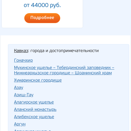
от 44000 руб.
Подробнее
Кавказ
: города и достопримечательности
Гоначхир
Мухинское ущелье – Тебердинский заповедник –
Нижнеархызское городище – Шоанинский храм
Хумаринское городище
Азау
Азиш-Тау
Алагирское ущелье
Аланский монастырь
Алибекское ущелье
Аргун