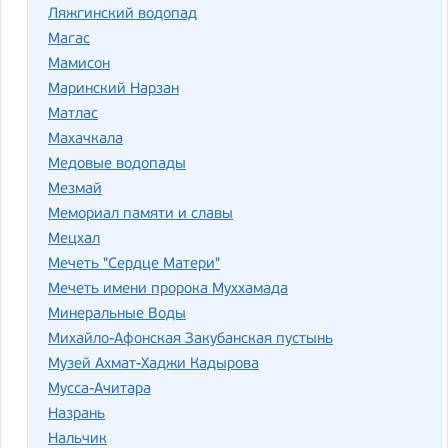
Ляжгинский водопад
Магас
Мамисон
Маринский Нарзан
Матлас
Махачкала
Медовые водопады
Мезмай
Мемориал памяти и славы
Мецхал
Мечеть "Сердце Матери"
Мечеть имени пророка Муххамада
Минеральные Воды
Михайло-Афонская Закубанская пустынь
Музей Ахмат-Хаджи Кадырова
Мусса-Ачитара
Назрань
Нальчик