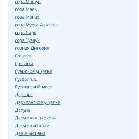
гора Машук
гора Маяк
гора Монах
гора Мусса-Ачитара
гора Сирх
гора Тузлук
горная Дигория
Гоцатль
Грозный
Гуамское ущелье
Гузерипль
Гуфтинский мост
Даргавс
Дарьяльское ущелье
Датуна
Датунская церковь
Датунский храм
Девичьи бани