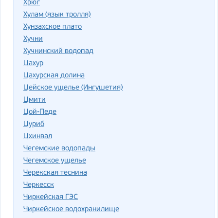
Хрюг
Хулам (язык тролля)
Хунзахское плато
Хучни
Хучнинский водопад
Цахур
Цахурская долина
Цейское ущелье (Ингушетия)
Цмити
Цой-Педе
Цуриб
Цхинвал
Чегемские водопады
Чегемское ущелье
Черекская теснина
Черкесск
Чиркейская ГЭС
Чиркейское водохранилище