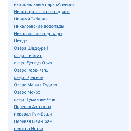
национальный парк «Алания»
Нижнеархызское городище
Нижняя Теберда
Нихалоевские водопады
Нихалойские водопады
Нюгди
Озёра Шадхурей
озеро Гижгит
озеро Донгуз-Орун
Озеро Кара-Кель
озеро Красное
Озеро Маныч-Гудило
Озеро Мочох
озеро Туманлы-Кель
Перевал Актопрак
перевал Гум-Баши
Перевал Цей-Лоам
пещера Нохьо