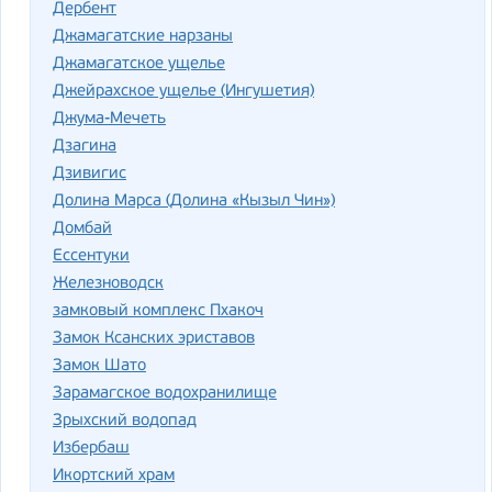
Дербент
Джамагатские нарзаны
Джамагатское ущелье
Джейрахское ущелье (Ингушетия)
Джума-Мечеть
Дзагина
Дзивигис
Долина Марса (Долина «Кызыл Чин»)
Домбай
Ессентуки
Железноводск
замковый комплекс Пхакоч
Замок Ксанских эриставов
Замок Шато
Зарамагское водохранилище
Зрыхский водопад
Избербаш
Икортский храм