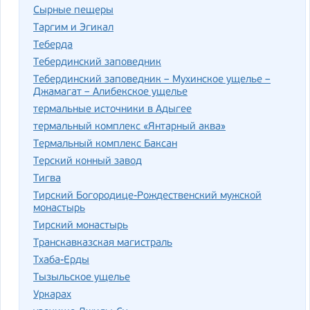
Сырные пещеры
Таргим и Эгикал
Теберда
Тебердинский заповедник
Тебердинский заповедник – Мухинское ущелье –
Джамагат – Алибекское ущелье
термальные источники в Адыгее
термальный комплекс «Янтарный аква»
Термальный комплекс Баксан
Терский конный завод
Тигва
Тирский Богородице-Рождественский мужской
монастырь
Тирский монастырь
Транскавказская магистраль
Тхаба-Ерды
Тызыльское ущелье
Уркарах