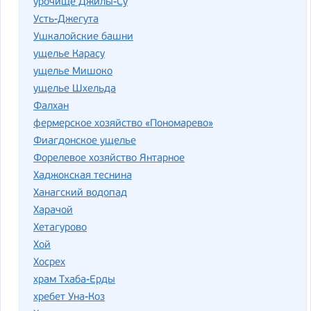
урочище Джилы-Су
Усть-Джегута
Ушкалойские башни
ущелье Карасу
ущелье Мишоко
ущелье Шхельда
Фалхан
фермерское хозяйство «Пономарево»
Фиагдонское ущелье
Форелевое хозяйство Янтарное
Хаджокская теснина
Ханагский водопад
Харачой
Хетагурово
Хой
Хосрех
храм Тхаба-Ерды
хребет Уна-Коз