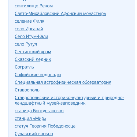
святилище Реком
Свято-Михайловский Афонский монастырь
селение Филя
село Ирганай
Село Итум-Кали
село Рутул
Сентинский храм
Сказский ледник
Согратль
Софийские водопады
Специальная астрофизическая обсерватория
Ставрополь
Ставропольский историко-культурный и природно-
ландшафтный музей-заповедник
станица Боргустанская
станция «Мир»
статуя Георгия Победоносца
Сулакский каньон