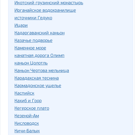
Икотский грузинский монастырь
Ирганайское водохранилище
источники Гедуко
Ицари
Кадаргаванский каньон
Казачье подворье
Каменное море
канатная дорога Олимп
каньон Цолотль
Каньон Чертова мельница
Карадахская теснина
Кармадонское ущелье
Каспийск
Кахиб и Гоор
Кегерское плато
Кезеной-Ам
Кисловодск
Кичи-Балык