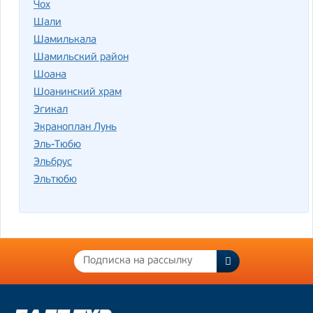
Чох
Шали
Шамилькала
Шамильский район
Шоана
Шоанинский храм
Эгикал
Экраноплан Лунь
Эль-Тюбю
Эльбрус
Эльтюбю