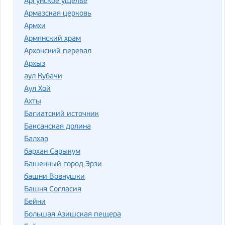
Аргунское ущелье
Армазская церковь
Армхи
Армянский храм
Архонский перевал
Архыз
аул Кубачи
Аул Хой
Ахты
Багиатский источник
Баксанская долина
Балхар
бархан Сарыкум
Башенный город Эрзи
башни Вовнушки
Башня Согласия
Бейни
Большая Азишская пещера