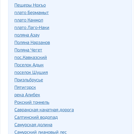
Пещеры Нохъо
плато Бермамыт
плато Канжол
плато Лаго-Наки
поляна Азау
Поляна Нарзанов
Поляна Чегет
пос.Кавказский
Поселок Адык
поселок Шушия
Приэльбрусье
Пятигорск
река Алибек
Рокский тоннель
Савранская канатная дорога
Салтинский водопад
Самурская долина
Самурский лиановый лес