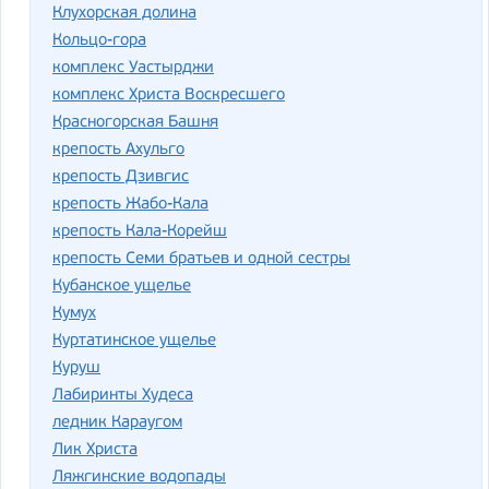
Клухорская долина
Кольцо-гора
комплекс Уастырджи
комплекс Христа Воскресшего
Красногорская Башня
крепость Ахульго
крепость Дзивгис
крепость Жабо-Кала
крепость Кала-Корейш
крепость Семи братьев и одной сестры
Кубанское ущелье
Кумух
Куртатинское ущелье
Куруш
Лабиринты Худеса
ледник Караугом
Лик Христа
Ляжгинские водопады