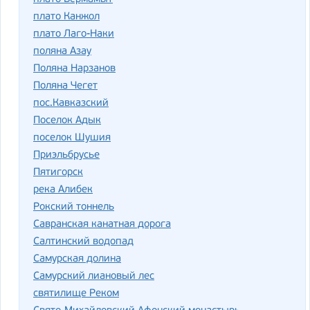
плато Канжол
плато Лаго-Наки
поляна Азау
Поляна Нарзанов
Поляна Чегет
пос.Кавказский
Поселок Адык
поселок Шушия
Приэльбрусье
Пятигорск
река Алибек
Рокский тоннель
Савранская канатная дорога
Салтинский водопад
Самурская долина
Самурский лиановый лес
святилище Реком