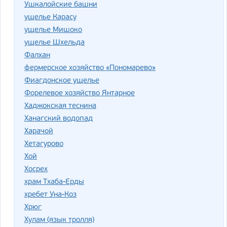
Ушкалойские башни
ущелье Карасу
ущелье Мишоко
ущелье Шхельда
Фалхан
фермерское хозяйство «Пономарево»
Фиагдонское ущелье
Форелевое хозяйство Янтарное
Хаджокская теснина
Ханагский водопад
Харачой
Хетагурово
Хой
Хосрех
храм Тхаба-Ерды
хребет Уна-Коз
Хрюг
Хулам (язык тролля)