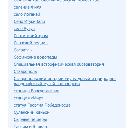
Свято-Михайловский Афонский монастырь
селение Филя
село Ирганай
Село Итум-Кали
село Рутул
Сентинский храм
Сказский ледник
Согратль
Софийские водопады
Специальная астрофизическая обсерватория
Ставрополь
Ставропольский историко-культурный и природно-
ландшафтный музей-заповедник
станица Боргустанская
станция «Мир»
статуя Георгия Победоносца
Сулакский каньон
Сырные пещеры
Таргим и Эгикал