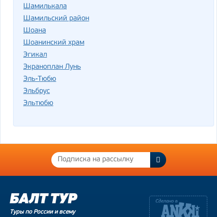
Шамилькала
Шамильский район
Шоана
Шоанинский храм
Эгикал
Экраноплан Лунь
Эль-Тюбю
Эльбрус
Эльтюбю
Туры по России и всему