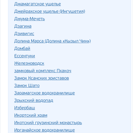
Джамагатское ущелье
Джейрахское ущелье (Ингушетия)
Джума-Мечеть
Дзагина
Дзивигис
Долина Марса (Долина «Кызыл Чин»)
Домбай
Ессентуки
Железноводск
замковый комплекс Пхакоч
Замок Ксанских эриставов
Замок Шато
Зарамагское водохранилище
Зрыхский водопад
Избербаш
Икортский храм
Икотский грузинский монастырь
Ирганайское водохранилище