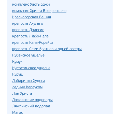
комплекс Уастырджи
комплекс Христа Воскресшего
Красногорская Башня
крепость Ахульго
крепость Дзивгис
крепость Жабо-Кала
крепость Кала-Корейш
крепость Семи братьев и одной сестры
Кубанское ущелье
Кумух
Куртатинское ущелье
Куруш
Лабиринты Худеса
ледник Караугом
Лик Христа
Ляжгинские водопады
Ляжгинский водопад
Магас