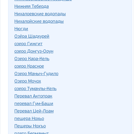
Нижняя Теберда
Нихалоевские водопады
Нихалойские водопады
Нюгди
Озёра Шадхурей
озеро Гижгит
озеро Донгуз-Орун
Озеро Кара-Кель
озеро Красное
Озеро Маныч-Гудило
Озеро Мочох
озеро Туманлы-Кель
Перевал Актопрак
перевал Гум-Баши
Перевал Цей-Лоам
пещера Нохьо
Пещеры Нохъо
плато Бермамыт