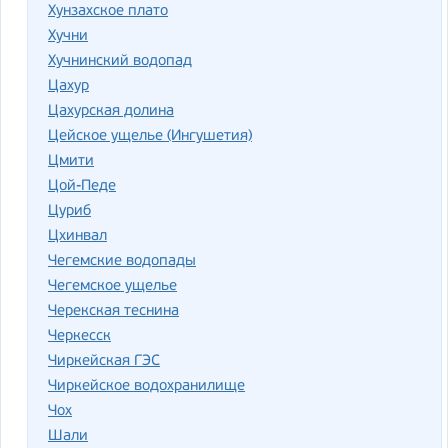
Хунзахское плато
Хучни
Хучнинский водопад
Цахур
Цахурская долина
Цейское ущелье (Ингушетия)
Цмити
Цой-Педе
Цуриб
Цхинвал
Чегемские водопады
Чегемское ущелье
Черекская теснина
Черкесск
Чиркейская ГЭС
Чиркейское водохранилище
Чох
Шали