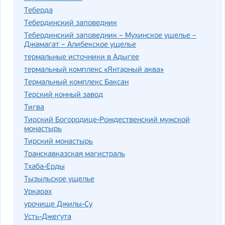
Теберда
Тебердинский заповедник
Тебердинский заповедник – Мухинское ущелье –
Джамагат – Алибекское ущелье
термальные источники в Адыгее
термальный комплекс «Янтарный аква»
Термальный комплекс Баксан
Терский конный завод
Тигва
Тирский Богородице-Рождественский мужской
монастырь
Тирский монастырь
Транскавказская магистраль
Тхаба-Ерды
Тызыльское ущелье
Уркарах
урочище Джилы-Су
Усть-Джегута