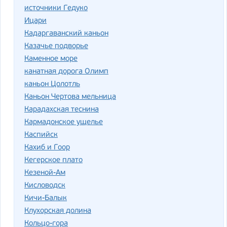
источники Гедуко
Ицари
Кадаргаванский каньон
Казачье подворье
Каменное море
канатная дорога Олимп
каньон Цолотль
Каньон Чертова мельница
Карадахская теснина
Кармадонское ущелье
Каспийск
Кахиб и Гоор
Кегерское плато
Кезеной-Ам
Кисловодск
Кичи-Балык
Клухорская долина
Кольцо-гора