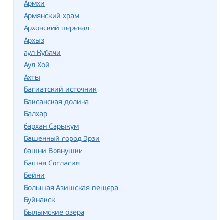
Армхи
Армянский храм
Архонский перевал
Архыз
аул Кубачи
Аул Хой
Ахты
Багиатский источник
Баксанская долина
Балхар
бархан Сарыкум
Башенный город Эрзи
башни Вовнушки
Башня Согласия
Бейни
Большая Азишская пещера
Буйнакск
Былымские озера