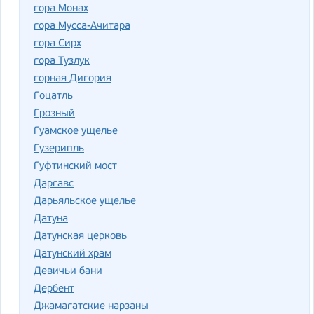
гора Монах
гора Мусса-Ачитара
гора Сирх
гора Тузлук
горная Дигория
Гоцатль
Грозный
Гуамское ущелье
Гузерипль
Гуфтинский мост
Даргавс
Дарьяльское ущелье
Датуна
Датунская церковь
Датунский храм
Девичьи бани
Дербент
Джамагатские нарзаны