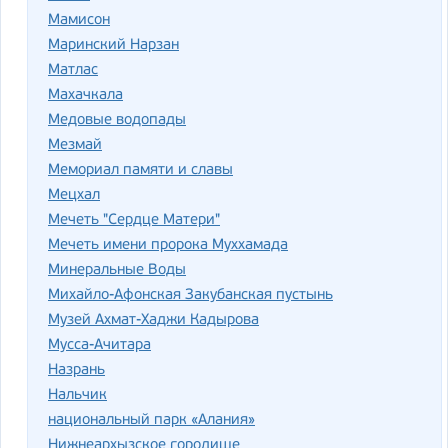
Мамисон
Маринский Нарзан
Матлас
Махачкала
Медовые водопады
Мезмай
Мемориал памяти и славы
Мецхал
Мечеть "Сердце Матери"
Мечеть имени пророка Муххамада
Минеральные Воды
Михайло-Афонская Закубанская пустынь
Музей Ахмат-Хаджи Кадырова
Мусса-Ачитара
Назрань
Нальчик
национальный парк «Алания»
Нижнеархызское городище