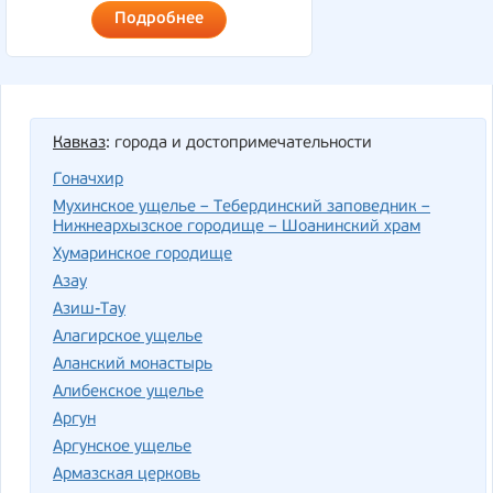
Подробнее
Кавказ
: города и достопримечательности
Гоначхир
Мухинское ущелье – Тебердинский заповедник –
Нижнеархызское городище – Шоанинский храм
Хумаринское городище
Азау
Азиш-Тау
Алагирское ущелье
Аланский монастырь
Алибекское ущелье
Аргун
Аргунское ущелье
Армазская церковь