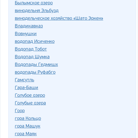
Былымское озеро
винодельня Эльбузд
винодельческое хозяйство «Шато Эркен»
Владикавказ
Вовнушки
водопад Исиченко
Водопад Тобот
Водопад Шумка
Водопады Гедмишх
водопады Руфабго
Гамсутль
Гара-Баши
Голубое озеро
Голубые озера
Гоор
гора Кольцо
гора Машук
гора Маяк