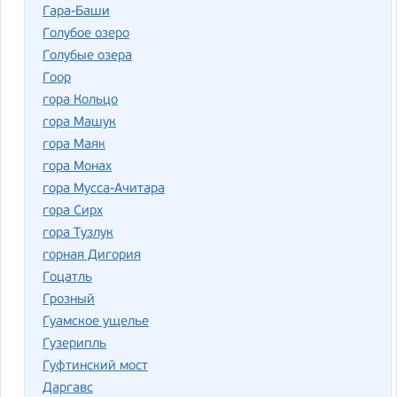
Гара-Баши
Голубое озеро
Голубые озера
Гоор
гора Кольцо
гора Машук
гора Маяк
гора Монах
гора Мусса-Ачитара
гора Сирх
гора Тузлук
горная Дигория
Гоцатль
Грозный
Гуамское ущелье
Гузерипль
Гуфтинский мост
Даргавс