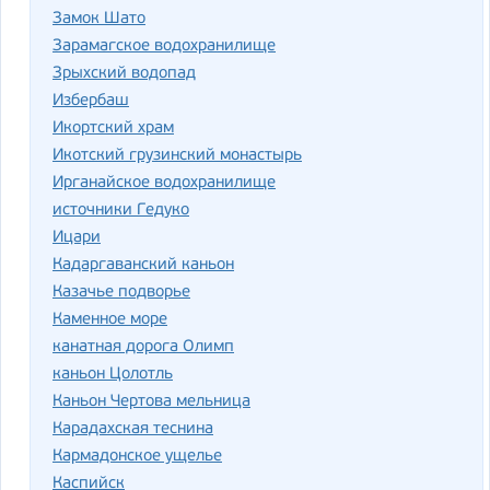
Замок Шато
Зарамагское водохранилище
Зрыхский водопад
Избербаш
Икортский храм
Икотский грузинский монастырь
Ирганайское водохранилище
источники Гедуко
Ицари
Кадаргаванский каньон
Казачье подворье
Каменное море
канатная дорога Олимп
каньон Цолотль
Каньон Чертова мельница
Карадахская теснина
Кармадонское ущелье
Каспийск