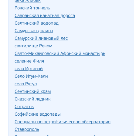
река Алибек
Рокский тоннель
Савранская канатная дорога
Салтинский водопад
Самурская долина
Самурский лиановый лес
святилище Реком
Свято-Михайловский Афонский монастырь
селение Филя
село Ирганай
Село Итум-Кали
село Рутул
Сентинский храм
Сказский ледник
Согратль
Софийские водопады
Специальная астрофизическая обсерватория
Ставрополь