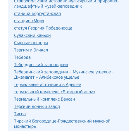
Ставропольский историко-культурный и природно-
ландшафтный музей-заповедник
станица Боргустанская
станция «Мир»
статуя Георгия Победоносца
Сулакский каньон
Сырные пещеры
Таргим и Эгикал
Теберда
Тебердинский заповедник
Тебердинский заповедник – Мухинское ущелье –
Джамагат – Алибекское ущелье
термальные источники в Адыгее
термальный комплекс «Янтарный аква»
Термальный комплекс Баксан
Терский конный завод
Тигва
Тирский Богородице-Рождественский мужской
монастырь