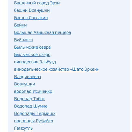
Башенный город Эрзи
башни Вовнушки
Башня Согласия
Бейни
Большая Азишская пещера
Буйнакск
Былымские озера
Былымское озеро
винодельня Эльбузд
винодельческое хозяйство «Шато Эркен»
Владикавказ
Вовнушки
водопад Исиченко
Водопад Тобот
Водопад Шумка
Водопады Гедмишх
водопады Руфабго
Гамсутль