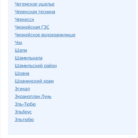
Чегемское ущелье
Черекская теснина
Черкесск
Чиркейская ГЭС
Чиркейское водохранилище
Чох
Шали
Шамилькала
Шамильский район
Шоана
Шоанинский храм
Эгикал
Экраноплан Лунь
Эль-Тюбю
Эльбрус
Эльтюбю