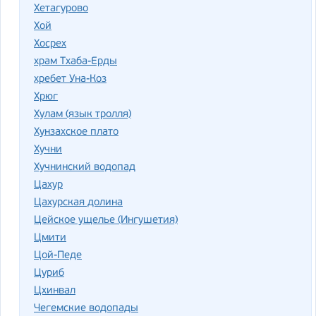
Хетагурово
Хой
Хосрех
храм Тхаба-Ерды
хребет Уна-Коз
Хрюг
Хулам (язык тролля)
Хунзахское плато
Хучни
Хучнинский водопад
Цахур
Цахурская долина
Цейское ущелье (Ингушетия)
Цмити
Цой-Педе
Цуриб
Цхинвал
Чегемские водопады