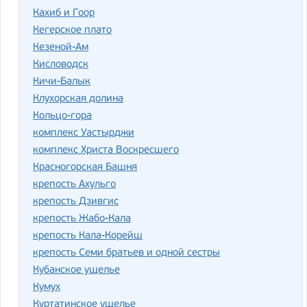
Кахиб и Гоор
Кегерское плато
Кезеной-Ам
Кисловодск
Кичи-Балык
Клухорская долина
Кольцо-гора
комплекс Уастырджи
комплекс Христа Воскресшего
Красногорская Башня
крепость Ахульго
крепость Дзивгис
крепость Жабо-Кала
крепость Кала-Корейш
крепость Семи братьев и одной сестры
Кубанское ущелье
Кумух
Куртатинское ущелье