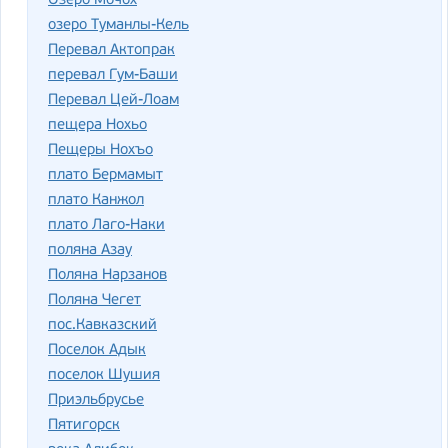
Озеро Мочох
озеро Туманлы-Кель
Перевал Актопрак
перевал Гум-Баши
Перевал Цей-Лоам
пещера Нохьо
Пещеры Нохъо
плато Бермамыт
плато Канжол
плато Лаго-Наки
поляна Азау
Поляна Нарзанов
Поляна Чегет
пос.Кавказский
Поселок Адык
поселок Шушия
Приэльбрусье
Пятигорск