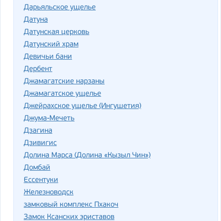
Дарьяльское ущелье
Датуна
Датунская церковь
Датунский храм
Девичьи бани
Дербент
Джамагатские нарзаны
Джамагатское ущелье
Джейрахское ущелье (Ингушетия)
Джума-Мечеть
Дзагина
Дзивигис
Долина Марса (Долина «Кызыл Чин»)
Домбай
Ессентуки
Железноводск
замковый комплекс Пхакоч
Замок Ксанских эриставов