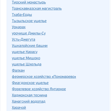
Тирский монастырь
Транскавказская магистраль
Тхаба-Ерды
Тызыльское ущелье
Уркарах
урочище Джилы-Су
Усть-Джегута
Ушкалойские башни
ущелье Карасу
ущелье Мишоко
ущелье Шхельда
Фалхан
фермерское хозяйство «Пономарево»
Фиагдонское ущелье
Форелевое хозяйство Янтарное
Хаджокская теснина
Ханагский водопад
Харачой