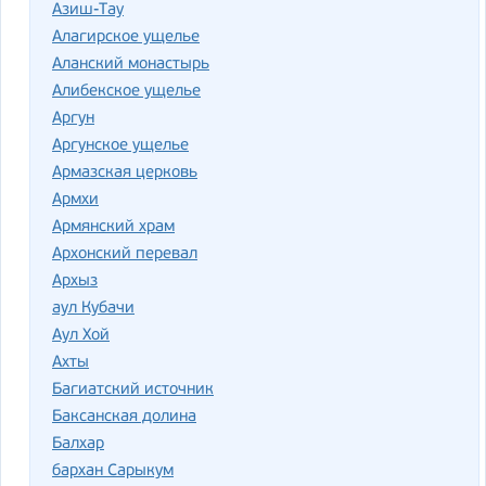
Азиш-Тау
Алагирское ущелье
Аланский монастырь
Алибекское ущелье
Аргун
Аргунское ущелье
Армазская церковь
Армхи
Армянский храм
Архонский перевал
Архыз
аул Кубачи
Аул Хой
Ахты
Багиатский источник
Баксанская долина
Балхар
бархан Сарыкум