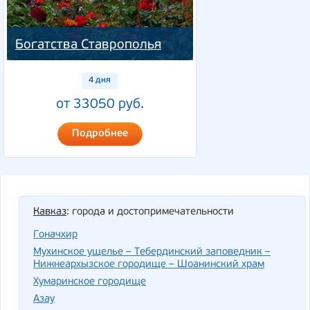
Богатства Ставрополья
4 дня
от 33050 руб.
Подробнее
Кавказ
: города и достопримечательности
Гоначхир
Мухинское ущелье – Тебердинский заповедник –
Нижнеархызское городище – Шоанинский храм
Хумаринское городище
Азау