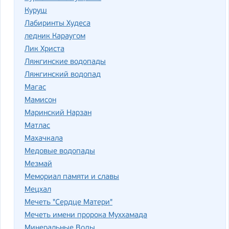
Куруш
Лабиринты Худеса
ледник Караугом
Лик Христа
Ляжгинские водопады
Ляжгинский водопад
Магас
Мамисон
Маринский Нарзан
Матлас
Махачкала
Медовые водопады
Мезмай
Мемориал памяти и славы
Мецхал
Мечеть "Сердце Матери"
Мечеть имени пророка Муххамада
Минеральные Воды