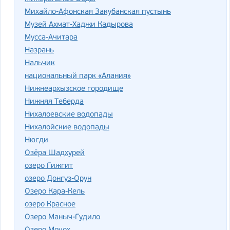
Михайло-Афонская Закубанская пустынь
Музей Ахмат-Хаджи Кадырова
Мусса-Ачитара
Назрань
Нальчик
национальный парк «Алания»
Нижнеархызское городище
Нижняя Теберда
Нихалоевские водопады
Нихалойские водопады
Нюгди
Озёра Шадхурей
озеро Гижгит
озеро Донгуз-Орун
Озеро Кара-Кель
озеро Красное
Озеро Маныч-Гудило