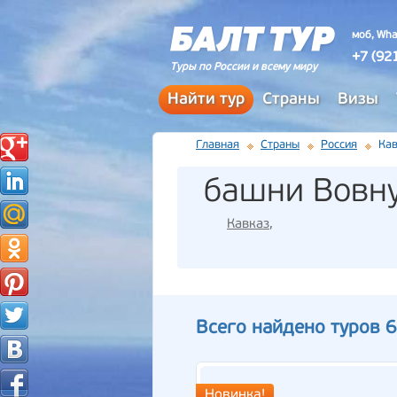
моб, Wha
+7 (92
Туры по России и всему миру
Найти тур
Страны
Визы
Главная
Страны
Россия
Кав
башни Вовн
Кавказ
,
Всего найдено туров 6
Новинка!