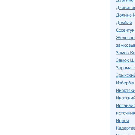
Дзагина
Дзивиги
Долина М
Домбай
Ессентук
Железно
замковы
Замок Кс
Замок Ш
Зарамаг
Зрыхски
Изберба
Икортск
Икотский
Ирганай
источник
Ицари
Кадаргав