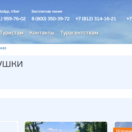
tsApp, Viber
Бесплатная линия
1) 959-76-02
8 (800) 350-39-72
+7 (812) 314-16-21
+7
Туристам
Контакты
Турагентствам
каз
ушки
Новинк