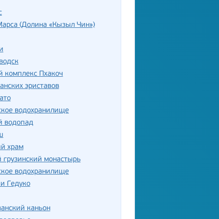
с
арса (Долина «Кызыл Чин»)
и
водск
й комплекс Пхакоч
анских эриставов
ато
ское водохранилище
й водопад
ш
ий храм
 грузинский монастырь
ское водохранилище
и Гедуко
анский каньон