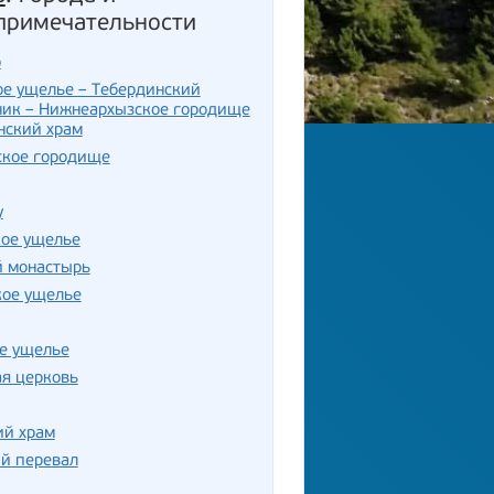
примечательности
р
е ущелье – Тебердинский
ник – Нижнеархызское городище
нский храм
ское городище
у
кое ущелье
й монастырь
кое ущелье
е ущелье
я церковь
ий храм
й перевал