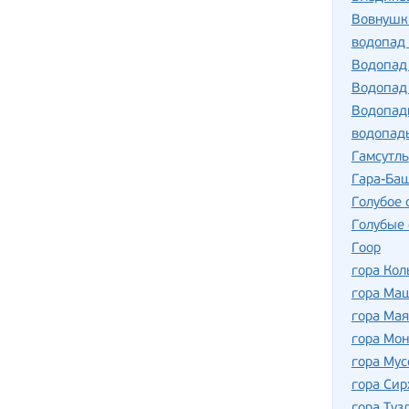
Вовнушк
водопад
Водопад
Водопад
Водопад
водопад
Гамсутль
Гара-Ба
Голубое 
Голубые 
Гоор
гора Кол
гора Ма
гора Мая
гора Мон
гора Мус
гора Сир
гора Туз