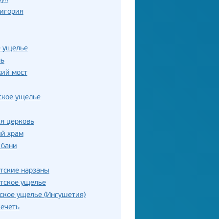
Дигория
е ущелье
ль
кий мост
ское ущелье
я церковь
ий храм
 бани
тские нарзаны
тское ущелье
ское ущелье (Ингушетия)
ечеть