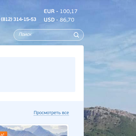
EUR
- 100,17
 (812) 314-15-53
USD
- 86,70
Просмотреть все
а!