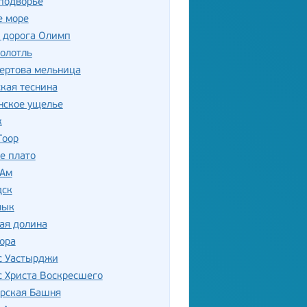
подворье
е море
 дорога Олимп
олотль
ертова мельница
кая теснина
нское ущелье
к
Гоор
е плато
-Ам
дск
лык
ая долина
ора
с Уастырджи
 Христа Воскресшего
орская Башня