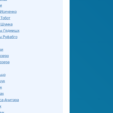
и
 Исиченко
 Тобот
 Шумка
ы Гедмишх
ы Руфабго
ши
озеро
озера
ьцо
шук
к
ах
са-Ачитара
х
лук