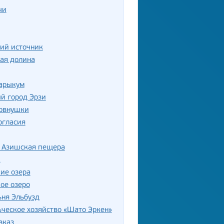
чи
ий источник
ая долина
Сарыкум
й город Эрзи
овнушки
огласия
 Азишская пещера
к
ие озера
ое озеро
ня Эльбузд
ческое хозяйство «Шато Эркен»
вказ