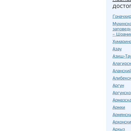
досто
Гоначхи
Мухинско
заповед
– Шоани
Хумарин
Азау
Азиш-Та
Алагирс
Алански
Алибекс
Аргун
Аргунско
Армазска
Армхи
Армянск
Архонски
Архыз