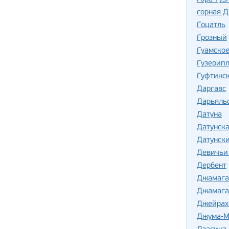
горная 
Гоцатль
Грозный
Гуамско
Гузерип
Гуфтинс
Даргавс
Дарьяль
Датуна
Датунска
Датунск
Девичьи
Дербент
Джамага
Джамага
Джейрах
Джума-М