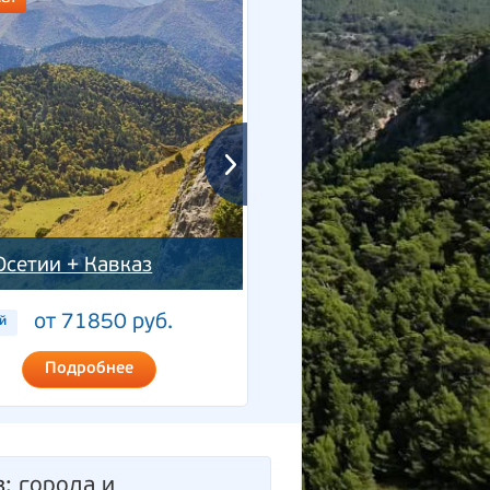
Осетии + Кавказ
Две Осетии
от 71850 руб.
от 68050 ру
й
5 дней
Подробнее
Подробнее
з
: города и