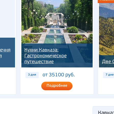
Чечня
Кухни Кавказа:
я
Гастрономическое
путешествие
Две 
от 35100 руб.
3 дня
7 дне
Подробнее
Кавка