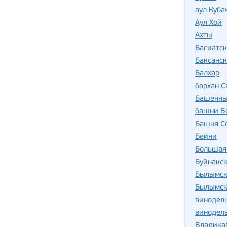
аул Куба
Аул Хой
Ахты
Багиатск
Баксанск
Балхар
бархан 
Башенны
башни В
Башня С
Бейни
Большая
Буйнакс
Былымск
Былымск
винодель
винодель
Владика