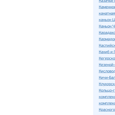
Казачье 
Каменно
канатная
каньон Ц
Каньон Ч
Карадахс
Кармадо
Каспийс
Кахиб и 
Кегерско
Кезеной
Кислово
Кичи-Ба
Клухорск
Кольцо-г
комплек
комплекс
Красног