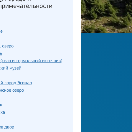
примечательности
ое
ш
, озеро
ь
(село и термальный источник)
ский музей
й город Эгикал
нское озеро
к
иха
ев двор