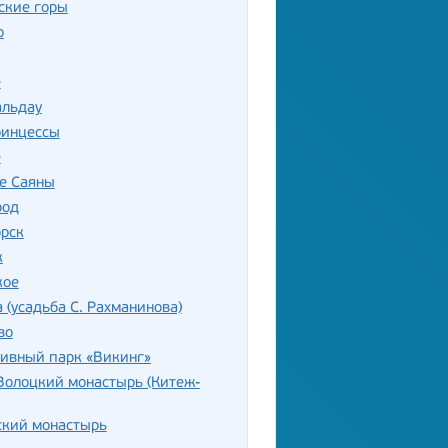
ские горы
о
е
альдау
ринцессы
е
е Саяны
род
орск
к
кое
 (усадьба С. Рахманинова)
во
тивный парк «Викинг»
Волоцкий монастырь (Китеж-
ский монастырь