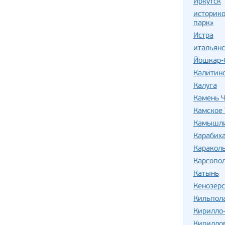
Иркутск
историко
парк»
Истра
итальян
Йошкар-
Калитин
Калуга
Камень Ч
Камское 
Камышли
Карабих
Караколь
Каргопо
Катынь
Кенозер
Кильпол
Кирилло
Кирилло