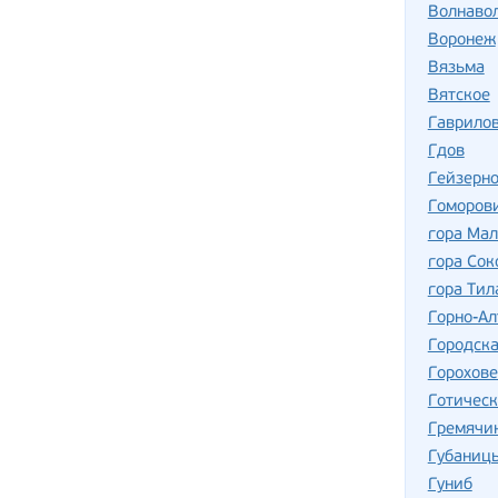
Волнаво
Воронеж
Вязьма
Вятское
Гаврило
Гдов
Гейзерно
Гоморов
гора Ма
гора Сок
гора Тил
Горно-Ал
Городск
Горохов
Готическ
Гремячи
Губаниц
Гуниб