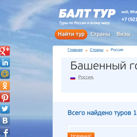
моб, Wha
+7 (92
Туры по России и всему миру
Найти тур
Страны
Визы
Главная
Страны
Россия
Башенный г
Россия
,
Всего найдено туров 
Новинка!