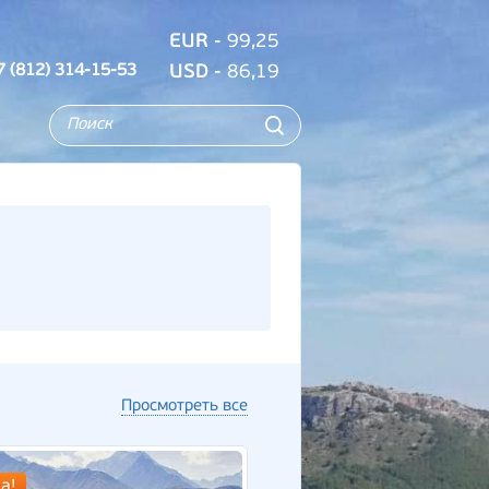
EUR
- 99,25
7 (812) 314-15-53
USD
- 86,19
Просмотреть все
а!