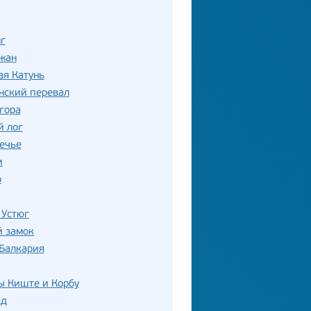
г
жан
ая Катунь
нский перевал
гора
й лог
ечье
и
о
 Устюг
й замок
 Балкария
ы Киште и Корбу
ад