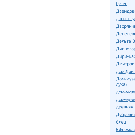
Гусев
Давидов
дацан Т
Дворяни
Деденев
Дельта В
Дивного
Дири-Баб
Дмитров
дом Дов
Дом-музе
лука»
дом-музе
дом-музе
древняя 
Дуброви
Елец
Ефремов