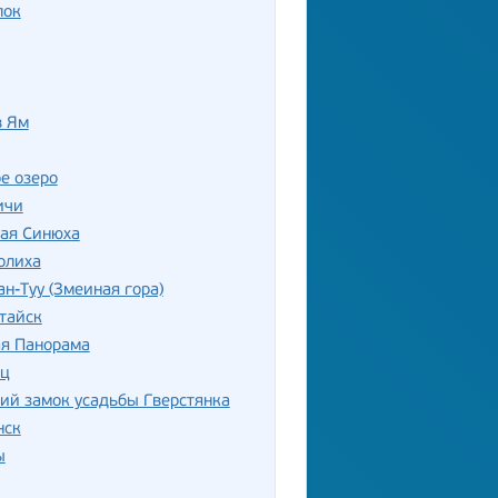
лок
в Ям
е озеро
ичи
лая Синюха
олиха
ан-Туу (Змеиная гора)
тайск
ая Панорама
ец
ий замок усадьбы Гверстянка
нск
ы