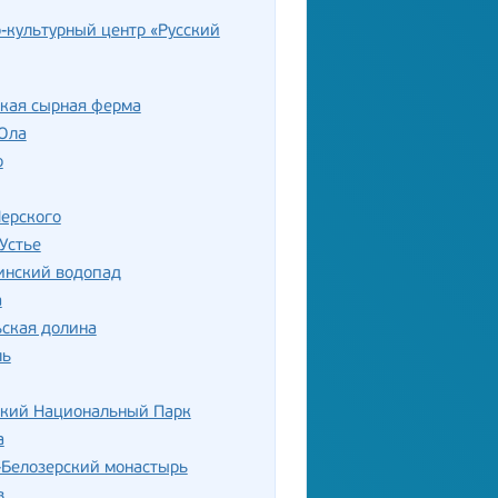
-культурный центр «Русский
ская сырная ферма
Ола
о
ерского
Устье
нский водопад
а
ская долина
ль
ский Национальный Парк
а
-Белозерский монастырь
в