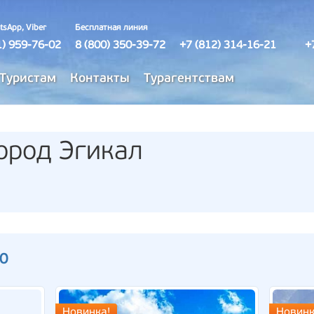
tsApp, Viber
Бесплатная линия
1) 959-76-02
8 (800) 350-39-72
+7 (812) 314-16-21
+
Туристам
Контакты
Турагентствам
ород Эгикал
10
Новинка!
Новинк