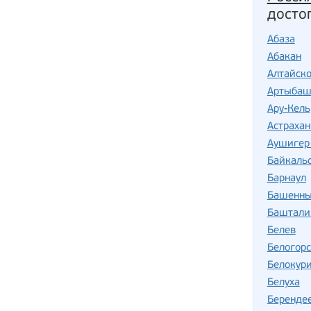
досто
Абаза
Абакан
Алтайск
Артыба
Ару-Кель
Астрахан
Аушигер 
Байкаль
Барнаул
Башенны
Баштали
Белев
Белогорс
Белокур
Белуха
Беренде