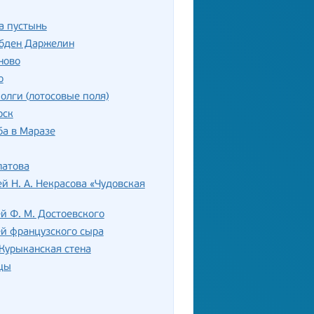
а пустынь
убден Даржелин
ново
о
олги (лотосовые поля)
рск
а в Маразе
латова
й Н. А. Некрасова «Чудовская
й Ф. М. Достоевского
й французского сыра
Курыканская стена
цы