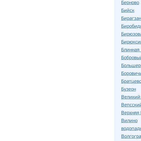
Берново
Бийск
Бирагзан
Биробид
Бирюзов
Бирюкси
Блинная 
Бобровы
Большер
Борович
Братцев
Бузеон
Великий
Вепсски
Верхняя
Вилино
водопад
Волгогр