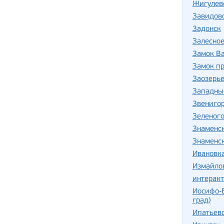
Жигулев
Завидов
Задонск
Залесно
Замок В
Замок п
Заозерь
Западны
Звениго
Зеленог
Знаменс
Знаменс
Ивановка
Измайло
интерак
Иосифо-
град)
Ипатьев