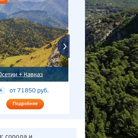
Осетии + Кавказ
Две Осетии
от 71850 руб.
от 68050 ру
й
5 дней
Подробнее
Подробнее
я
: города и