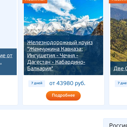
Железнодорожный круиз
"Жемчужина Кавказа:
ие от
Ингушетия - Чечня -
.
Дагестан - Кабардино-
Балкария"
Две 
от 43980 руб.
7 дней
7 дне
Подробнее
Росси